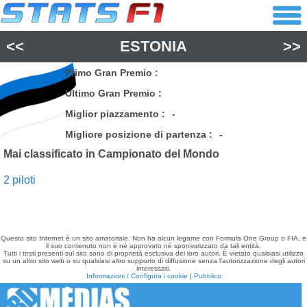
<<
ESTONIA
>>
Primo Gran Premio :
Ultimo Gran Premio :
Miglior piazzamento :
-
Migliore posizione di partenza :
-
Mai classificato in Campionato del Mondo
2 piloti
Questo sito Internet è un sito amatoriale. Non ha alcun legame con Formula One Group o FIA, e
il suo contenuto non è né approvato né sponsorizzato da tali entità.
Tutti i testi presenti sul sito sono di proprietà esclusiva dei loro autori. È vietato qualsiasi utilizzo
su un altro sito web o su qualsiasi altro supporto di diffusione senza l'autorizzazione degli autori
interessati.
Informazioni / Configura i cookie
|
Pubblico