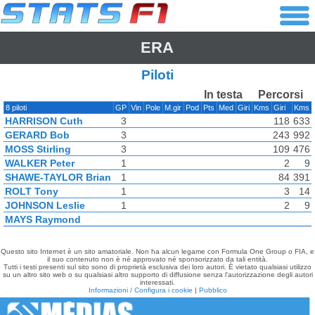
ERA
Piloti
In testa
Percorsi
8 piloti
GP
Vin
Pole
M.gir
Pod
Pts
Med
Giri
Kms
Giri
Kms
HARRISON Cuth
3
118
633
GERARD Bob
3
243
992
MOSS Stirling
3
109
476
WALKER Peter
1
2
9
SHAWE-TAYLOR Brian
1
84
391
ROLT Tony
1
3
14
JOHNSON Leslie
1
2
9
MAYS Raymond
Questo sito Internet è un sito amatoriale. Non ha alcun legame con Formula One Group o FIA, e
il suo contenuto non è né approvato né sponsorizzato da tali entità.
Tutti i testi presenti sul sito sono di proprietà esclusiva dei loro autori. È vietato qualsiasi utilizzo
su un altro sito web o su qualsiasi altro supporto di diffusione senza l'autorizzazione degli autori
interessati.
Informazioni / Configura i cookie
|
Pubblico