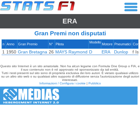
ERA
Gran Premi non disputati
Modello
n
Anno
Gran Premio
N°
Pilota
Motore
Pneumatici
Cor
1
1950
Gran Bretagna
26
MAYS Raymond
D
ERA
Dunlop
f
Is
Questo sito Internet è un sito amatoriale. Non ha alcun legame con Formula One Group o FIA, e
il suo contenuto non è né approvato né sponsorizzato da tali entità.
Tutti i testi presenti sul sito sono di proprietà esclusiva dei loro autori. È vietato qualsiasi utilizzo
su un altro sito web o su qualsiasi altro supporto di diffusione senza l'autorizzazione degli autori
interessati.
Informazioni / Configura i cookie
|
Pubblico