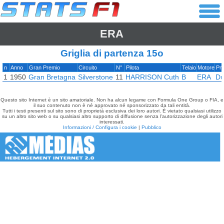
ERA
Griglia di partenza 15o
n
Anno
Gran Premio
Circuito
N°
Pilota
Telaio
Motore
Pne
1
1950
Gran Bretagna
Silverstone
11
HARRISON Cuth
B
ERA
Du
Questo sito Internet è un sito amatoriale. Non ha alcun legame con Formula One Group o FIA, e
il suo contenuto non è né approvato né sponsorizzato da tali entità.
Tutti i testi presenti sul sito sono di proprietà esclusiva dei loro autori. È vietato qualsiasi utilizzo
su un altro sito web o su qualsiasi altro supporto di diffusione senza l'autorizzazione degli autori
interessati.
Informazioni / Configura i cookie
|
Pubblico