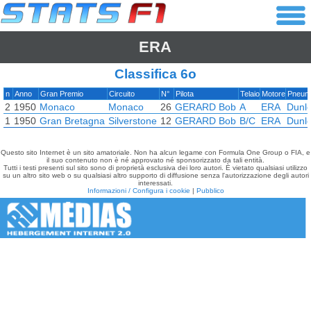
ERA
Classifica 6o
n
Anno
Gran Premio
Circuito
N°
Pilota
Telaio
Motore
Pneuma
2
1950
Monaco
Monaco
26
GERARD Bob
A
ERA
Dunl
1
1950
Gran Bretagna
Silverstone
12
GERARD Bob
B/C
ERA
Dunl
Questo sito Internet è un sito amatoriale. Non ha alcun legame con Formula One Group o FIA, e
il suo contenuto non è né approvato né sponsorizzato da tali entità.
Tutti i testi presenti sul sito sono di proprietà esclusiva dei loro autori. È vietato qualsiasi utilizzo
su un altro sito web o su qualsiasi altro supporto di diffusione senza l'autorizzazione degli autori
interessati.
Informazioni / Configura i cookie
|
Pubblico