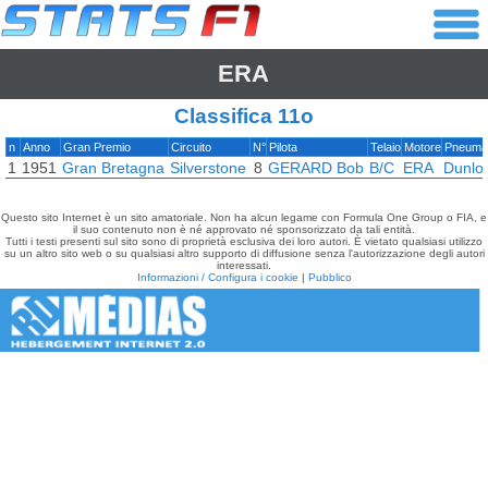
ERA
Classifica 11o
n
Anno
Gran Premio
Circuito
N°
Pilota
Telaio
Motore
Pneumat
1
1951
Gran Bretagna
Silverstone
8
GERARD Bob
B/C
ERA
Dunlo
Questo sito Internet è un sito amatoriale. Non ha alcun legame con Formula One Group o FIA, e
il suo contenuto non è né approvato né sponsorizzato da tali entità.
Tutti i testi presenti sul sito sono di proprietà esclusiva dei loro autori. È vietato qualsiasi utilizzo
su un altro sito web o su qualsiasi altro supporto di diffusione senza l'autorizzazione degli autori
interessati.
Informazioni / Configura i cookie
|
Pubblico