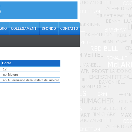
Corsa
3
12
np
Motore
2
ab
Guarnizione della testata del motore