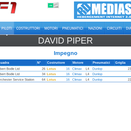
OFF
ON
DAVID PIPER
Impegno
uadra
N°
Costruttore
Motore
Pneumatici
Griglia
bert Bodle Ltd
26
Lotus
16
Climax
L4
Dunlop
2
bert Bodle Ltd
34
Lotus
16
Climax
L4
Dunlop
rchester Service Station
64
Lotus
16
Climax
L4
Dunlop
2