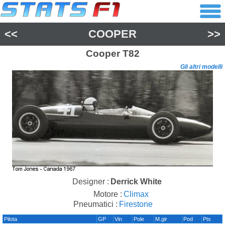
<<
COOPER
>>
Cooper
T82
Gli altri modelli
Designer :
Derrick White
Motore :
Climax
Pneumatici :
Firestone
Pilota
GP
Vin
Pole
M.gir
Pod
Pts