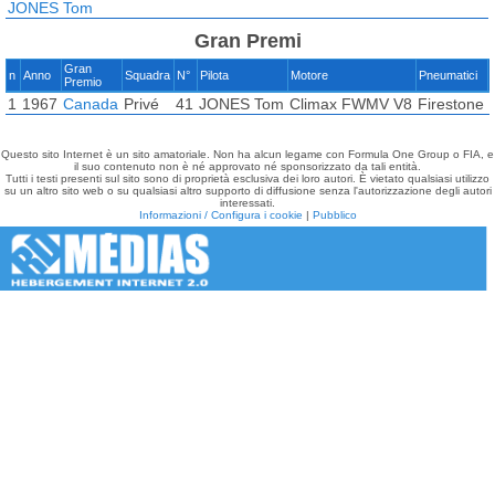
JONES Tom
Gran Premi
Gran
n
Anno
Squadra
N°
Pilota
Motore
Pneumatici
Premio
1
1967
Canada
Privé
41
JONES Tom
Climax FWMV V8
Firestone
Questo sito Internet è un sito amatoriale. Non ha alcun legame con Formula One Group o FIA, e
il suo contenuto non è né approvato né sponsorizzato da tali entità.
Tutti i testi presenti sul sito sono di proprietà esclusiva dei loro autori. È vietato qualsiasi utilizzo
su un altro sito web o su qualsiasi altro supporto di diffusione senza l'autorizzazione degli autori
interessati.
Informazioni / Configura i cookie
|
Pubblico