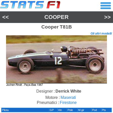
<<
COOPER
>>
Cooper
T81B
Gli altri modelli
Designer :
Derrick White
Motore :
Maserati
Pneumatici :
Firestone
Pilota
GP
Vin
Pole
M.gir
Pod
Pts