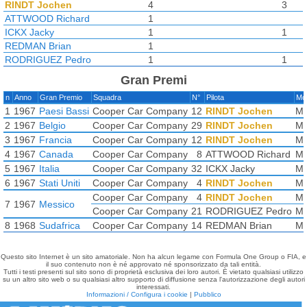
RINDT Jochen
4
3
ATTWOOD Richard
1
ICKX Jacky
1
1
REDMAN Brian
1
RODRIGUEZ Pedro
1
1
Gran Premi
n
Anno
Gran Premio
Squadra
N°
Pilota
Mo
1
1967
Paesi Bassi
Cooper Car Company
12
RINDT Jochen
Ma
2
1967
Belgio
Cooper Car Company
29
RINDT Jochen
Ma
3
1967
Francia
Cooper Car Company
12
RINDT Jochen
Ma
4
1967
Canada
Cooper Car Company
8
ATTWOOD Richard
Ma
5
1967
Italia
Cooper Car Company
32
ICKX Jacky
Ma
6
1967
Stati Uniti
Cooper Car Company
4
RINDT Jochen
Ma
Cooper Car Company
4
RINDT Jochen
Ma
7
1967
Messico
Cooper Car Company
21
RODRIGUEZ Pedro
Ma
8
1968
Sudafrica
Cooper Car Company
14
REDMAN Brian
Ma
Questo sito Internet è un sito amatoriale. Non ha alcun legame con Formula One Group o FIA, e
il suo contenuto non è né approvato né sponsorizzato da tali entità.
Tutti i testi presenti sul sito sono di proprietà esclusiva dei loro autori. È vietato qualsiasi utilizzo
su un altro sito web o su qualsiasi altro supporto di diffusione senza l'autorizzazione degli autori
interessati.
Informazioni / Configura i cookie
|
Pubblico