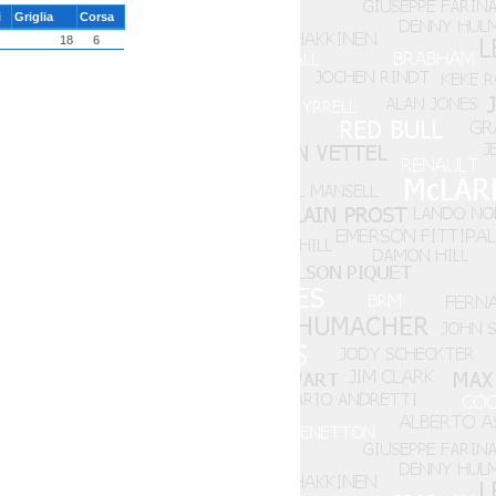
i
Griglia
Corsa
18
6