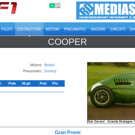
OFF
ON
COOPER
Motore :
Bristol
Pneumatici :
Dunlop
n
Pole
M.gir
Pod
Pts
Gran Premi