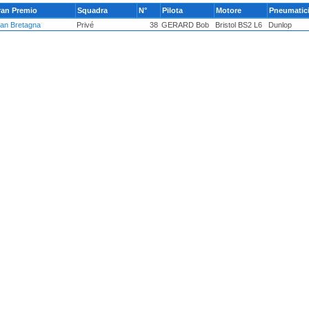
ran Premio
Squadra
N°
Pilota
Motore
Pneumatic
an Bretagna
Privé
38
GERARD Bob
Bristol BS2 L6
Dunlop