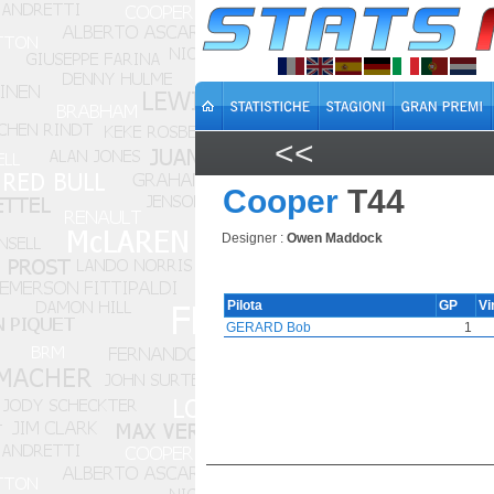
<<
Cooper
T44
Designer :
Owen Maddock
Pilota
GP
Vi
GERARD Bob
1