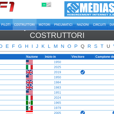
OFF
ON
COSTRUTTORI
D
E
F
G
H
I
J
K
L
M
N
O
P
Q
R
S
T
U
Nazione
Inizio in
Vincitore
Campione d
1950
2025
2019
1950
1984
1983
1951
2024
1965
1979
2005