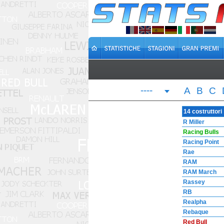
----
A
B
C
14 costruttori
R Miller
Racing Bulls
Racing Point
Rae
RAM
RAM March
Rassey
RB
Realpha
Rebaque
Red Bull