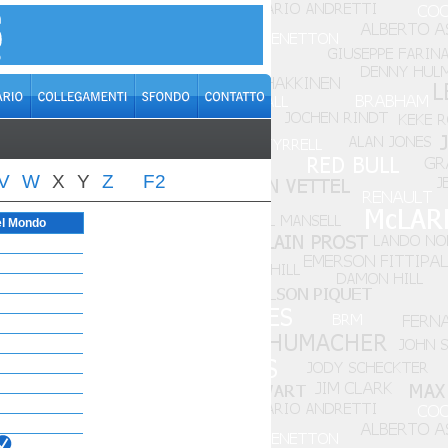
V
W
X
Y
Z
F2
el Mondo