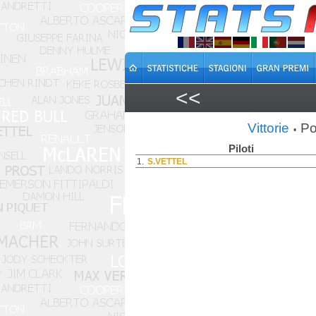
<<
Vittorie
Po
•
Piloti
1.
S.VETTEL