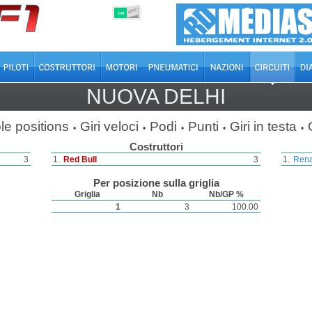
OFF
ON
NUOVA DELHI
le positions
Giri veloci
Podi
Punti
Giri in testa
•
•
•
•
•
Costruttori
3
1.
Red Bull
3
1.
Rena
Per posizione sulla griglia
Griglia
Nb
Nb/GP %
1
3
100.00