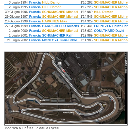
3 Luglio 1994
Francia
HILL Damon
1'16.282
SCHUMACHER Michael
2 Luglio 1995
Francia
HILL Damon
1'17.225
SCHUMACHER Michael
30 Giugno 1996
Francia
SCHUMACHER Michael
1'15.989
HILL Damon
29 Giugno 1997
Francia
SCHUMACHER Michael
1'14.548
SCHUMACHER Michael
28 Giugno 1998
Francia
HAKKINEN Mika
1'14.929
SCHUMACHER Michael
27 Giugno 1999
Francia
BARRICHELLO Rubens
1'38.441
FRENTZEN Heinz-Haral
2 Luglio 2000
Francia
SCHUMACHER Michael
1'15.632
COULTHARD David
1 Luglio 2001
Francia
SCHUMACHER Ralf
1'12.989
SCHUMACHER Michael
21 Luglio 2002
Francia
MONTOYA Juan-Pablo
1'11.985
SCHUMACHER Michael
Modifica a Château d'eau e Lycée.