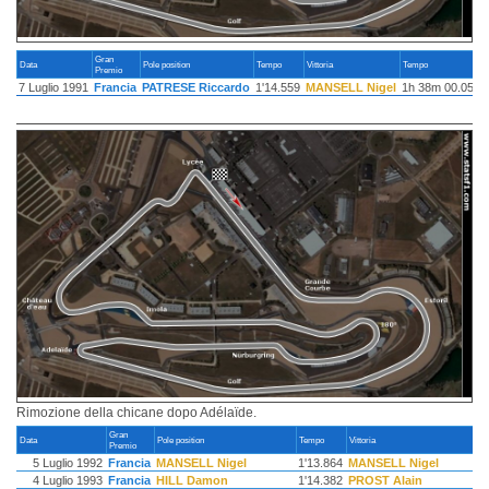
Gran
Data
Pole position
Tempo
Vittoria
Tempo
Premio
7 Luglio 1991
Francia
PATRESE Riccardo
1'14.559
MANSELL Nigel
1h 38m 00.056s
Rimozione della chicane dopo Adélaïde.
Gran
Data
Pole position
Tempo
Vittoria
Premio
5 Luglio 1992
Francia
MANSELL Nigel
1'13.864
MANSELL Nigel
4 Luglio 1993
Francia
HILL Damon
1'14.382
PROST Alain