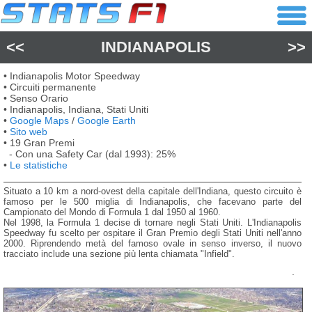
<<
INDIANAPOLIS
>>
• Indianapolis Motor Speedway
• Circuiti permanente
• Senso Orario
• Indianapolis, Indiana, Stati Uniti
•
Google Maps
/
Google Earth
•
Sito web
• 19 Gran Premi
- Con una Safety Car (dal 1993): 25%
•
Le statistiche
Situato a 10 km a nord-ovest della capitale dell'Indiana, questo circuito è
famoso per le 500 miglia di Indianapolis, che facevano parte del
Campionato del Mondo di Formula 1 dal 1950 al 1960.
Nel 1998, la Formula 1 decise di tornare negli Stati Uniti. L'Indianapolis
Speedway fu scelto per ospitare il Gran Premio degli Stati Uniti nell'anno
2000. Riprendendo metà del famoso ovale in senso inverso, il nuovo
tracciato include una sezione più lenta chiamata "Infield".
.