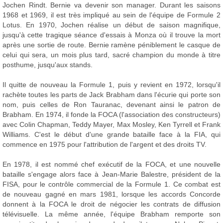
Jochen Rindt. Bernie va devenir son manager. Durant les saisons
1968 et 1969, il est très impliqué au sein de l'équipe de Formule 2
Lotus. En 1970, Jochen réalise un début de saison magnifique,
jusqu'à cette tragique séance d'essais à Monza où il trouve la mort
après une sortie de route. Bernie ramène péniblement le casque de
celui qui sera, un mois plus tard, sacré champion du monde à titre
posthume, jusqu'aux stands.
Il quitte de nouveau la Formule 1, puis y revient en 1972, lorsqu'il
rachète toutes les parts de Jack Brabham dans l'écurie qui porte son
nom, puis celles de Ron Tauranac, devenant ainsi le patron de
Brabham. En 1974, il fonde la FOCA (l'association des constructeurs)
avec Colin Chapman, Teddy Mayer, Max Mosley, Ken Tyrrell et Frank
Williams. C'est le début d'une grande bataille face à la FIA, qui
commence en 1975 pour l'attribution de l'argent et des droits TV.
En 1978, il est nommé chef exécutif de la FOCA, et une nouvelle
bataille s'engage alors face à Jean-Marie Balestre, président de la
FISA, pour le contrôle commercial de la Formule 1. Ce combat est
de nouveau gagné en mars 1981, lorsque les accords Concorde
donnent à la FOCA le droit de négocier les contrats de diffusion
télévisuelle. La même année, l'équipe Brabham remporte son