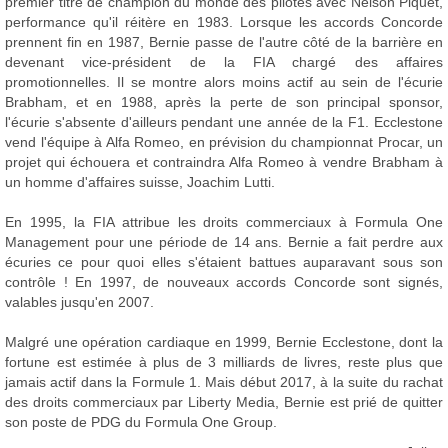
premier titre de champion du monde des pilotes avec Nelson Piquet,
performance qu'il réitère en 1983. Lorsque les accords Concorde
prennent fin en 1987, Bernie passe de l'autre côté de la barrière en
devenant vice-président de la FIA chargé des affaires
promotionnelles. Il se montre alors moins actif au sein de l'écurie
Brabham, et en 1988, après la perte de son principal sponsor,
l'écurie s'absente d'ailleurs pendant une année de la F1. Ecclestone
vend l'équipe à Alfa Romeo, en prévision du championnat Procar, un
projet qui échouera et contraindra Alfa Romeo à vendre Brabham à
un homme d'affaires suisse, Joachim Lutti.
En 1995, la FIA attribue les droits commerciaux à Formula One
Management pour une période de 14 ans. Bernie a fait perdre aux
écuries ce pour quoi elles s'étaient battues auparavant sous son
contrôle ! En 1997, de nouveaux accords Concorde sont signés,
valables jusqu'en 2007.
Malgré une opération cardiaque en 1999, Bernie Ecclestone, dont la
fortune est estimée à plus de 3 milliards de livres, reste plus que
jamais actif dans la Formule 1. Mais début 2017, à la suite du rachat
des droits commerciaux par Liberty Media, Bernie est prié de quitter
son poste de PDG du Formula One Group.