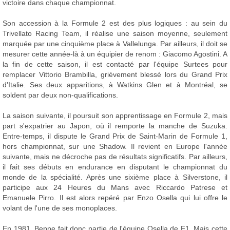
victoire dans chaque championnat.
Son accession à la Formule 2 est des plus logiques : au sein du
Trivellato Racing Team, il réalise une saison moyenne, seulement
marquée par une cinquième place à Vallelunga. Par ailleurs, il doit se
mesurer cette année-là à un équipier de renom : Giacomo Agostini. A
la fin de cette saison, il est contacté par l'équipe Surtees pour
remplacer Vittorio Brambilla, grièvement blessé lors du Grand Prix
d'Italie. Ses deux apparitions, à Watkins Glen et à Montréal, se
soldent par deux non-qualifications.
La saison suivante, il poursuit son apprentissage en Formule 2, mais
part s'expatrier au Japon, où il remporte la manche de Suzuka.
Entre-temps, il dispute le Grand Prix de Saint-Marin de Formule 1,
hors championnat, sur une Shadow. Il revient en Europe l'année
suivante, mais ne décroche pas de résultats significatifs. Par ailleurs,
il fait ses débuts en endurance en disputant le championnat du
monde de la spécialité. Après une sixième place à Silverstone, il
participe aux 24 Heures du Mans avec Riccardo Patrese et
Emanuele Pirro. Il est alors repéré par Enzo Osella qui lui offre le
volant de l'une de ses monoplaces.
En 1981, Beppe fait donc partie de l'équipe Osella de F1. Mais cette