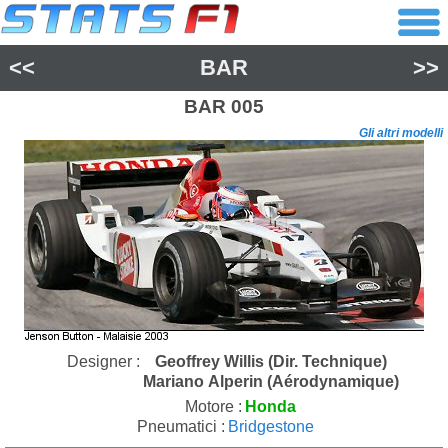
<<
BAR
>>
BAR
005
Gli altri modelli
Designer :
Geoffrey Willis (Dir. Technique)
Mariano Alperin (Aérodynamique)
Motore :
Honda
Pneumatici :
Bridgestone