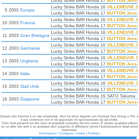
Lucky Strike BAR Honda
17
BUTTON Jens
Lucky Strike BAR Honda
16
VILLENEUVE J
9
2003
Europa
Lucky Strike BAR Honda
17
BUTTON Jens
Lucky Strike BAR Honda
16
VILLENEUVE J
10
2003
Francia
Lucky Strike BAR Honda
17
BUTTON Jens
Lucky Strike BAR Honda
16
VILLENEUVE J
11
2003
Gran Bretagna
Lucky Strike BAR Honda
17
BUTTON Jens
Lucky Strike BAR Honda
16
VILLENEUVE J
12
2003
Germania
Lucky Strike BAR Honda
17
BUTTON Jens
Lucky Strike BAR Honda
16
VILLENEUVE J
13
2003
Ungheria
Lucky Strike BAR Honda
17
BUTTON Jens
Lucky Strike BAR Honda
16
VILLENEUVE J
14
2003
Italia
Lucky Strike BAR Honda
17
BUTTON Jens
Lucky Strike BAR Honda
16
VILLENEUVE J
15
2003
Stati Uniti
Lucky Strike BAR Honda
17
BUTTON Jens
Lucky Strike BAR Honda
16
SATO Takuma
16
2003
Giappone
Lucky Strike BAR Honda
17
BUTTON Jens
Questo sito Internet è un sito amatoriale. Non ha alcun legame con Formula One Group o FIA, e
il suo contenuto non è né approvato né sponsorizzato da tali entità.
Tutti i testi presenti sul sito sono di proprietà esclusiva dei loro autori. È vietato qualsiasi utilizzo
su un altro sito web o su qualsiasi altro supporto di diffusione senza l'autorizzazione degli autori
interessati.
Informazioni / Configura i cookie
|
Pubblico