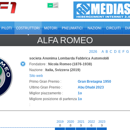
OFF
ON
ALFA ROMEO
2026
A
B
C
D
E
F
G
societa Anonima Lombarda Fabbrica Automobili
Fondatore :
Nicola Romeo (1876-1938)
Nazione :
Italia, Svizzera (2019)
Sito web
Primo Gran Premio :
Gran Bretagna 1950
Ultimo Gran Premio :
Abu Dhabi 2023
Miglior piazzamento :
1o
Migliore posizione di partenza
1o
:
2019
2020
2021
2022
2023
8
8
9
6
9