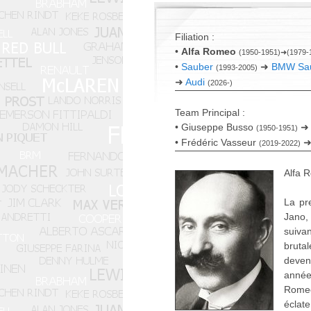
Filiation :
•
Alfa Romeo
(1950-1951)➜(1979-
•
Sauber
➜
BMW Sa
(1993-2005)
➜
Audi
(2026-)
Team Principal :
• Giuseppe Busso
➜ 
(1950-1951)
• Frédéric Vasseur
➜ 
(2019-2022)
Alfa R
La pr
Jano,
suiva
brutal
deven
année
Romeo 
éclate