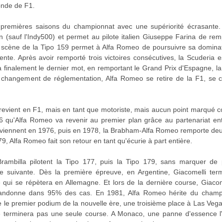
nde de F1.
 premières saisons du championnat avec une supériorité écrasante
n (sauf l'Indy500) et permet au pilote italien Giuseppe Farina de rem
en scène de la Tipo 159 permet à Alfa Romeo de poursuivre sa dominat
te. Après avoir remporté trois victoires consécutives, la Scuderia est
finalement le dernier mot, en remportant le Grand Prix d'Espagne, la 
 changement de réglementation, Alfa Romeo se retire de la F1, se co
 revient en F1, mais en tant que motoriste, mais aucun point marqué c
976 qu'Alfa Romeo va revenir au premier plan grâce au partenariat entr
viennent en 1976, puis en 1978, la Brabham-Alfa Romeo remporte deux 
79, Alfa Romeo fait son retour en tant qu'écurie à part entière.
Brambilla pilotent la Tipo 177, puis la Tipo 179, sans marquer de 
ée suivante. Dès la première épreuve, en Argentine, Giacomelli te
e qui se répètera en Allemagne. Et lors de la dernière course, Giacom
abandonne dans 95% des cas. En 1981, Alfa Romeo hérite du champi
 le premier podium de la nouvelle ère, une troisième place à Las Vega
 ne terminera pas une seule course. A Monaco, une panne d'essence 