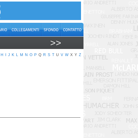
>>
H
I
J
K
L
M
N
O
P
Q
R
S
T
U
V
W
X
Y
Z