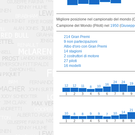
Migliore posizione nel campionato del mondo (Co
Campione del Mondo (Piloti) nel
1950
(
Giusepp
214 Gran Premi
9 non partecipazioni
Albo d'oro con Gran Premi
14 stagioni
2 costruttori di motore
27 piloti
16 modelli
24
24
19
16
12
12
11
10
8
1
2
3
4
5
6
7
8
9
21
14
10
10
9
9
8
8
7
1
2
3
4
5
6
7
8
9