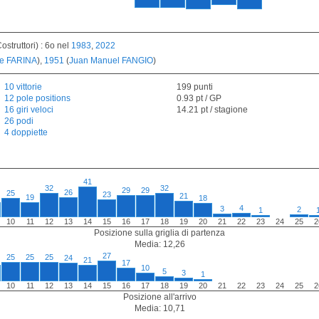
struttori) : 6o nel
1983
,
2022
e FARINA
),
1951
(
Juan Manuel FANGIO
)
10 vittorie
199 punti
12 pole positions
0.93 pt / GP
16 giri veloci
14.21 pt / stagione
26 podi
4 doppiette
41
32
32
29
29
26
25
23
21
19
18
4
3
2
1
10
11
12
13
14
15
16
17
18
19
20
21
22
23
24
25
2
Posizione sulla griglia di partenza
Media: 12,26
27
25
25
25
24
21
17
10
5
3
1
10
11
12
13
14
15
16
17
18
19
20
21
22
23
24
25
2
Posizione all'arrivo
Media: 10,71