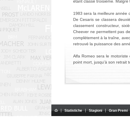
étant classé troisième. Malgré 
1983 sera la meilleure année 
De Cesaris se classera deuxiè
classement constructeur, six
Cheever ne permettent pas de f
complètement à la traîne, avec
retrouvé la puissance des ann
Alfa Romeo sera le motoriste 
point mort, jusqu'à son retrait t
Statistiche
Stagioni
Gran Premi
Questo sito Internet è un sito am
Tutti i testi presenti sul sito sono di proprietà esclusi