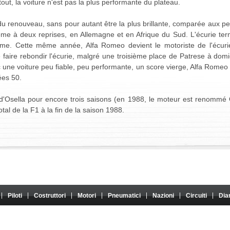
tout, la voiture n'est pas la plus performante du plateau.
du renouveau, sans pour autant être la plus brillante, comparée aux 
me à deux reprises, en Allemagne et en Afrique du Sud. L'écurie ter
ième. Cette même année, Alfa Romeo devient le motoriste de l'écuri
aire rebondir l'écurie, malgré une troisième place de Patrese à domi
 une voiture peu fiable, peu performante, un score vierge, Alfa Romeo d
ées 50.
d'Osella pour encore trois saisons (en 1988, le moteur est renommé O
otal de la F1 à la fin de la saison 1988.
Piloti
Costruttori
Motori
Pneumatici
Nazioni
Circuiti
Dia
atoriale. Non ha alcun legame con Formula One Group o FIA, e il suo contenuto non è né approvat
va dei loro autori. È vietato qualsiasi utilizzo su un altro sito web o su qualsiasi altro supporto di d
Informazioni / Configura i cookie
|
Pubblico