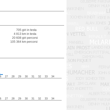
705 giri in testa
4 813 km in testa
20 608 giri percorsi
105 364 km percorsi
1
6
27
28
29
30
31
32
33
34
6
27
28
29
30
31
32
33
34