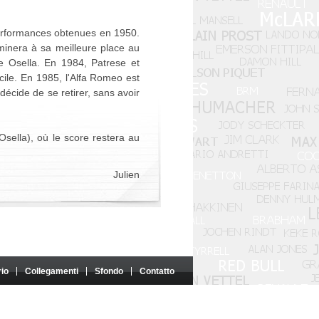
performances obtenues en 1950.
minera à sa meilleure place au
e Osella. En 1984, Patrese et
cile. En 1985, l'Alfa Romeo est
écide de se retirer, sans avoir
sella), où le score restera au
Julien
rio
Collegamenti
Sfondo
Contatto
o né sponsorizzato da tali entità.
iffusione senza l'autorizzazione degli autori interessati.