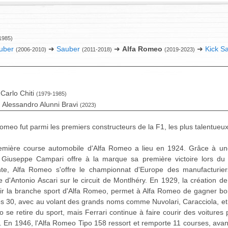
1985)
uber
➜
Sauber
➜
Alfa Romeo
➜
Kick S
(2006-2010)
(2011-2018)
(2019-2023)
Carlo Chiti
(1979-1985)
Alessandro Alunni Bravi
(2023)
omeo fut parmi les premiers constructeurs de la F1, les plus talentueux
emière course automobile d'Alfa Romeo a lieu en 1924. Grâce à une 
 Giuseppe Campari offre à la marque sa première victoire lors du
nte, Alfa Romeo s'offre le championnat d'Europe des manufacturie
e d'Antonio Ascari sur le circuit de Montlhéry. En 1929, la création de
ir la branche sport d'Alfa Romeo, permet à Alfa Romeo de gagner b
s 30, avec au volant des grands noms comme Nuvolari, Caracciola, et 
se retire du sport, mais Ferrari continue à faire courir des voitures 
. En 1946, l'Alfa Romeo Tipo 158 ressort et remporte 11 courses, avan