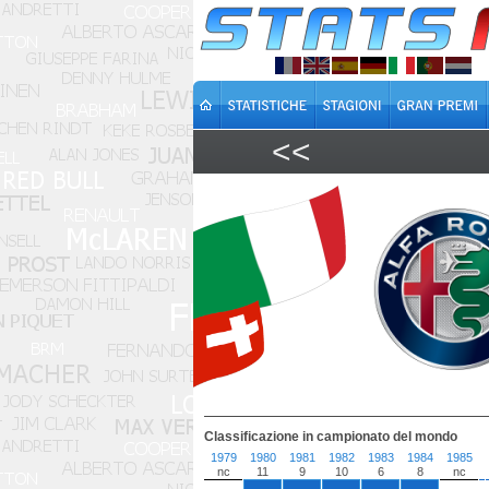
<<
Classificazione in campionato del mondo
1979
1980
1981
1982
1983
1984
1985
nc
11
9
10
6
8
nc