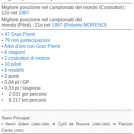
Migliore posizione nel campionato del mondo (Costruttori) :
12o nel
1987
Migliore posizione nel campionato del
mondo (Piloti) : 21o nel
1987
(
Roberto MORENO
)
47 Gran Premi
79 non partecipazioni
Albo d'oro con Gran Premi
6 stagioni
2 costruttori di motore
10 piloti
8 modelli
2 punti
0.04 pt / GP
0.33 pt / stagione
2 031 giri percorsi
9 217 km percorsi
Team Principal :
• Henri Julien
➜ Cyril de Rouvre
➜ Patrizio
(1986-1988)
(1989-1990)
Cantu
(1991)