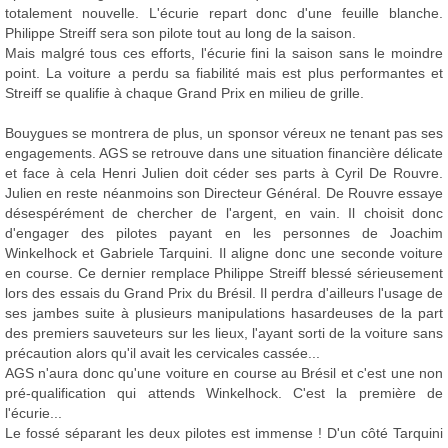
totalement nouvelle. L'écurie repart donc d'une feuille blanche.
Philippe Streiff sera son pilote tout au long de la saison.
Mais malgré tous ces efforts, l'écurie fini la saison sans le moindre
point. La voiture a perdu sa fiabilité mais est plus performantes et
Streiff se qualifie à chaque Grand Prix en milieu de grille.
Bouygues se montrera de plus, un sponsor véreux ne tenant pas ses
engagements. AGS se retrouve dans une situation financière délicate
et face à cela Henri Julien doit céder ses parts à Cyril De Rouvre.
Julien en reste néanmoins son Directeur Général. De Rouvre essaye
désespérément de chercher de l'argent, en vain. Il choisit donc
d'engager des pilotes payant en les personnes de Joachim
Winkelhock et Gabriele Tarquini. Il aligne donc une seconde voiture
en course. Ce dernier remplace Philippe Streiff blessé sérieusement
lors des essais du Grand Prix du Brésil. Il perdra d'ailleurs l'usage de
ses jambes suite à plusieurs manipulations hasardeuses de la part
des premiers sauveteurs sur les lieux, l'ayant sorti de la voiture sans
précaution alors qu'il avait les cervicales cassée...
AGS n'aura donc qu'une voiture en course au Brésil et c'est une non
pré-qualification qui attends Winkelhock. C'est la première de
l'écurie...
Le fossé séparant les deux pilotes est immense ! D'un côté Tarquini