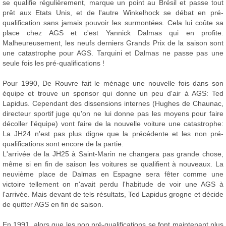
se qualifie régulièrement, marque un point au Brésil et passe tout
prêt aux Etats Unis, et de l'autre Winkelhock se débat en pré-
qualification sans jamais pouvoir les surmontées. Cela lui coûte sa
place chez AGS et c'est Yannick Dalmas qui en profite.
Malheureusement, les neufs derniers Grands Prix de la saison sont
une catastrophe pour AGS. Tarquini et Dalmas ne passe pas une
seule fois les pré-qualifications !
Pour 1990, De Rouvre fait le ménage une nouvelle fois dans son
équipe et trouve un sponsor qui donne un peu d'air à AGS: Ted
Lapidus. Cependant des dissensions internes (Hughes de Chaunac,
directeur sportif juge qu'on ne lui donne pas les moyens pour faire
décoller l'équipe) vont faire de la nouvelle voiture une catastrophe:
La JH24 n'est pas plus digne que la précédente et les non pré-
qualifications sont encore de la partie.
L'arrivée de la JH25 à Saint-Marin ne changera pas grande chose,
même si en fin de saison les voitures se qualifient à nouveaux. La
neuvième place de Dalmas en Espagne sera fêter comme une
victoire tellement on n'avait perdu l'habitude de voir une AGS à
l'arrivée. Mais devant de tels résultats, Ted Lapidus grogne et décide
de quitter AGS en fin de saison.
En 1991, alors que les non pré-qualifications se font maintenant plus