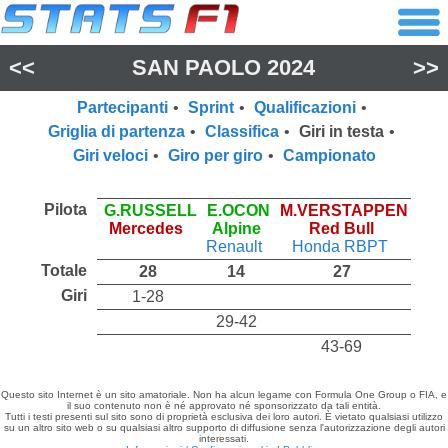
<<
SAN PAOLO 2024
>>
Partecipanti
•
Sprint
•
Qualificazioni
•
Griglia di partenza
•
Classifica
•
Giri in testa
•
Giri veloci
•
Giro per giro
•
Campionato
Pilota
G.RUSSELL
E.OCON
M.VERSTAPPEN
Mercedes
Alpine
Red Bull
Renault
Honda RBPT
Totale
28
14
27
Giri
1-28
29-42
43-69
Questo sito Internet è un sito amatoriale. Non ha alcun legame con Formula One Group o FIA, e
il suo contenuto non è né approvato né sponsorizzato da tali entità.
Tutti i testi presenti sul sito sono di proprietà esclusiva dei loro autori. È vietato qualsiasi utilizzo
su un altro sito web o su qualsiasi altro supporto di diffusione senza l'autorizzazione degli autori
interessati.