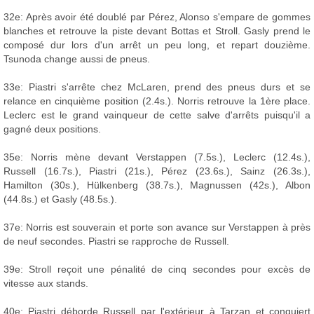
32e: Après avoir été doublé par Pérez, Alonso s'empare de gommes
blanches et retrouve la piste devant Bottas et Stroll. Gasly prend le
composé dur lors d'un arrêt un peu long, et repart douzième.
Tsunoda change aussi de pneus.
33e: Piastri s'arrête chez McLaren, prend des pneus durs et se
relance en cinquième position (2.4s.). Norris retrouve la 1ère place.
Leclerc est le grand vainqueur de cette salve d'arrêts puisqu'il a
gagné deux positions.
35e: Norris mène devant Verstappen (7.5s.), Leclerc (12.4s.),
Russell (16.7s.), Piastri (21s.), Pérez (23.6s.), Sainz (26.3s.),
Hamilton (30s.), Hülkenberg (38.7s.), Magnussen (42s.), Albon
(44.8s.) et Gasly (48.5s.).
37e: Norris est souverain et porte son avance sur Verstappen à près
de neuf secondes. Piastri se rapproche de Russell.
39e: Stroll reçoit une pénalité de cinq secondes pour excès de
vitesse aux stands.
40e: Piastri déborde Russell par l'extérieur à Tarzan et conquiert