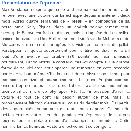
Présentation de l'épreuve
Max Verstappen espère que ce Grand prix national lui permettra de
renouer avec une victoire qui lui échappe depuis maintenant deux
mois. Après quatre semaines de « break » en compagnie de sa
petite amie Kelly Piquet (dans un endroit soigneusement tenu
secret), le Batave est frais et dispos, mais il s'inquiète de la sensible
baisse de niveau de Red Bull, notamment vis-à-vis de McLaren et de
Mercedes qui se sont partagées les victoires au mois de juillet.
Verstappen s'inquiète ouvertement pour le titre mondial, même s'il
jouit d'une avance confortable (78 points) sur son principal
poursuivant, Lando Norris. A contrario, celui-ci compte sur la grande
forme de sa McLaren pour opérer une remontée en cette seconde
partie de saison, même s'il admet qu'il devra hisser son niveau pour
menacer son rival et néanmoins ami. Le jeune Anglais commet
encore trop de fautes... « Je dois d'abord travailler sur moi-même,
avance-t-il au micro de Sky Sport F1. J'ai l'impression d'avoir la
voiture et tout ce dont j'ai besoin autour de moi, mais j'ai
probablement fait trop d'erreurs au cours du dernier mois. J'ai perdu
des opportunités, notamment en ratant mes départs. Ce sont de
petites erreurs qui ont eu de grandes conséquences. Je n'ai pas
toujours eu un pilotage digne d'un champion du monde. » Cette
humilité lui fait honneur. Reste à effectivement se corriger...