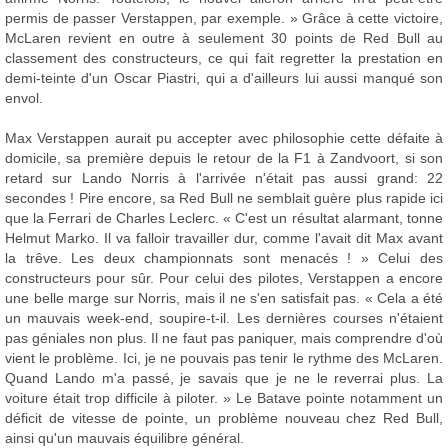
permis de passer Verstappen, par exemple. » Grâce à cette victoire,
McLaren revient en outre à seulement 30 points de Red Bull au
classement des constructeurs, ce qui fait regretter la prestation en
demi-teinte d'un Oscar Piastri, qui a d'ailleurs lui aussi manqué son
envol.
Max Verstappen aurait pu accepter avec philosophie cette défaite à
domicile, sa première depuis le retour de la F1 à Zandvoort, si son
retard sur Lando Norris à l'arrivée n'était pas aussi grand: 22
secondes ! Pire encore, sa Red Bull ne semblait guère plus rapide ici
que la Ferrari de Charles Leclerc. « C'est un résultat alarmant, tonne
Helmut Marko. Il va falloir travailler dur, comme l'avait dit Max avant
la trêve. Les deux championnats sont menacés ! » Celui des
constructeurs pour sûr. Pour celui des pilotes, Verstappen a encore
une belle marge sur Norris, mais il ne s'en satisfait pas. « Cela a été
un mauvais week-end, soupire-t-il. Les dernières courses n'étaient
pas géniales non plus. Il ne faut pas paniquer, mais comprendre d'où
vient le problème. Ici, je ne pouvais pas tenir le rythme des McLaren.
Quand Lando m'a passé, je savais que je ne le reverrai plus. La
voiture était trop difficile à piloter. » Le Batave pointe notamment un
déficit de vitesse de pointe, un problème nouveau chez Red Bull,
ainsi qu'un mauvais équilibre général.