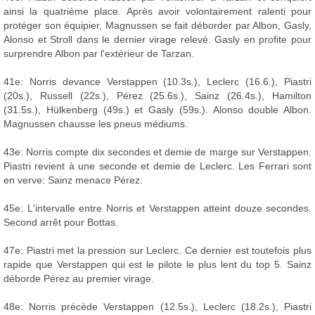
ainsi la quatrième place. Après avoir volontairement ralenti pour
protéger son équipier, Magnussen se fait déborder par Albon, Gasly,
Alonso et Stroll dans le dernier virage relevé. Gasly en profite pour
surprendre Albon par l'extérieur de Tarzan.
41e: Norris devance Verstappen (10.3s.), Leclerc (16.6.), Piastri
(20s.), Russell (22s.), Pérez (25.6s.), Sainz (26.4s.), Hamilton
(31.5s.), Hülkenberg (49s.) et Gasly (59s.). Alonso double Albon.
Magnussen chausse les pneus médiums.
43e: Norris compte dix secondes et demie de marge sur Verstappen.
Piastri revient à une seconde et demie de Leclerc. Les Ferrari sont
en verve: Sainz menace Pérez.
45e: L'intervalle entre Norris et Verstappen atteint douze secondes.
Second arrêt pour Bottas.
47e: Piastri met la pression sur Leclerc. Ce dernier est toutefois plus
rapide que Verstappen qui est le pilote le plus lent du top 5. Sainz
déborde Pérez au premier virage.
48e: Norris précède Verstappen (12.5s.), Leclerc (18.2s.), Piastri