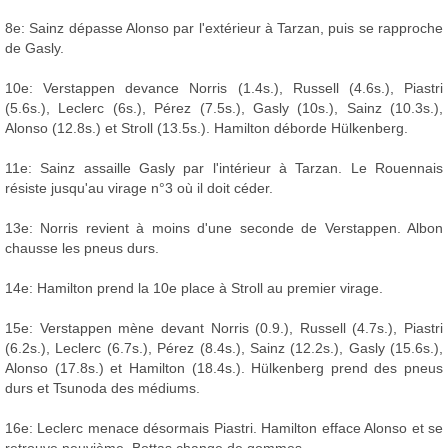
8e: Sainz dépasse Alonso par l'extérieur à Tarzan, puis se rapproche
de Gasly.
10e: Verstappen devance Norris (1.4s.), Russell (4.6s.), Piastri
(5.6s.), Leclerc (6s.), Pérez (7.5s.), Gasly (10s.), Sainz (10.3s.),
Alonso (12.8s.) et Stroll (13.5s.). Hamilton déborde Hülkenberg.
11e: Sainz assaille Gasly par l'intérieur à Tarzan. Le Rouennais
résiste jusqu'au virage n°3 où il doit céder.
13e: Norris revient à moins d'une seconde de Verstappen. Albon
chausse les pneus durs.
14e: Hamilton prend la 10e place à Stroll au premier virage.
15e: Verstappen mène devant Norris (0.9.), Russell (4.7s.), Piastri
(6.2s.), Leclerc (6.7s.), Pérez (8.4s.), Sainz (12.2s.), Gasly (15.6s.),
Alonso (17.8s.) et Hamilton (18.4s.). Hülkenberg prend des pneus
durs et Tsunoda des médiums.
16e: Leclerc menace désormais Piastri. Hamilton efface Alonso et se
retrouve neuvième. Bottas change de gommes.