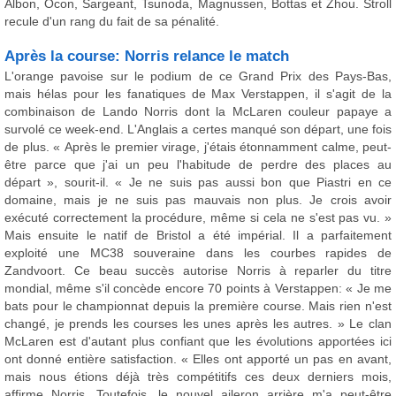
Albon, Ocon, Sargeant, Tsunoda, Magnussen, Bottas et Zhou. Stroll
recule d'un rang du fait de sa pénalité.
Après la course: Norris relance le match
L'orange pavoise sur le podium de ce Grand Prix des Pays-Bas,
mais hélas pour les fanatiques de Max Verstappen, il s'agit de la
combinaison de Lando Norris dont la McLaren couleur papaye a
survolé ce week-end. L'Anglais a certes manqué son départ, une fois
de plus. « Après le premier virage, j'étais étonnamment calme, peut-
être parce que j'ai un peu l'habitude de perdre des places au
départ », sourit-il. « Je ne suis pas aussi bon que Piastri en ce
domaine, mais je ne suis pas mauvais non plus. Je crois avoir
exécuté correctement la procédure, même si cela ne s'est pas vu. »
Mais ensuite le natif de Bristol a été impérial. Il a parfaitement
exploité une MC38 souveraine dans les courbes rapides de
Zandvoort. Ce beau succès autorise Norris à reparler du titre
mondial, même s'il concède encore 70 points à Verstappen: « Je me
bats pour le championnat depuis la première course. Mais rien n'est
changé, je prends les courses les unes après les autres. » Le clan
McLaren est d'autant plus confiant que les évolutions apportées ici
ont donné entière satisfaction. « Elles ont apporté un pas en avant,
mais nous étions déjà très compétitifs ces deux derniers mois,
affirme Norris. Toutefois, le nouvel aileron arrière m'a peut-être