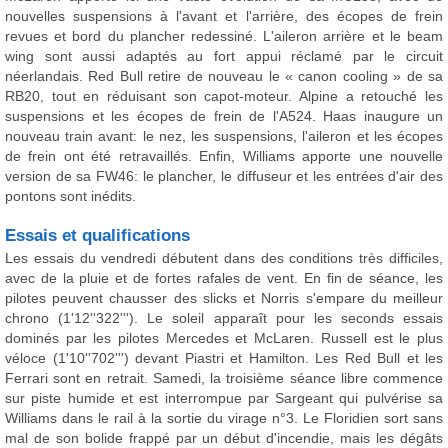
nouvelles suspensions à l'avant et l'arrière, des écopes de frein
revues et bord du plancher redessiné. L'aileron arrière et le beam
wing sont aussi adaptés au fort appui réclamé par le circuit
néerlandais. Red Bull retire de nouveau le « canon cooling » de sa
RB20, tout en réduisant son capot-moteur. Alpine a retouché les
suspensions et les écopes de frein de l'A524. Haas inaugure un
nouveau train avant: le nez, les suspensions, l'aileron et les écopes
de frein ont été retravaillés. Enfin, Williams apporte une nouvelle
version de sa FW46: le plancher, le diffuseur et les entrées d'air des
pontons sont inédits.
Essais et qualifications
Les essais du vendredi débutent dans des conditions très difficiles,
avec de la pluie et de fortes rafales de vent. En fin de séance, les
pilotes peuvent chausser des slicks et Norris s'empare du meilleur
chrono (1'12''322'''). Le soleil apparaît pour les seconds essais
dominés par les pilotes Mercedes et McLaren. Russell est le plus
véloce (1'10''702''') devant Piastri et Hamilton. Les Red Bull et les
Ferrari sont en retrait. Samedi, la troisième séance libre commence
sur piste humide et est interrompue par Sargeant qui pulvérise sa
Williams dans le rail à la sortie du virage n°3. Le Floridien sort sans
mal de son bolide frappé par un début d'incendie, mais les dégâts