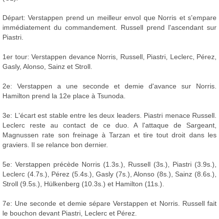
Départ: Verstappen prend un meilleur envol que Norris et s'empare
immédiatement du commandement. Russell prend l'ascendant sur
Piastri.
1er tour: Verstappen devance Norris, Russell, Piastri, Leclerc, Pérez,
Gasly, Alonso, Sainz et Stroll.
2e: Verstappen a une seconde et demie d'avance sur Norris.
Hamilton prend la 12e place à Tsunoda.
3e: L'écart est stable entre les deux leaders. Piastri menace Russell.
Leclerc reste au contact de ce duo. A l'attaque de Sargeant,
Magnussen rate son freinage à Tarzan et tire tout droit dans les
graviers. Il se relance bon dernier.
5e: Verstappen précède Norris (1.3s.), Russell (3s.), Piastri (3.9s.),
Leclerc (4.7s.), Pérez (5.4s.), Gasly (7s.), Alonso (8s.), Sainz (8.6s.),
Stroll (9.5s.), Hülkenberg (10.3s.) et Hamilton (11s.).
7e: Une seconde et demie sépare Verstappen et Norris. Russell fait
le bouchon devant Piastri, Leclerc et Pérez.