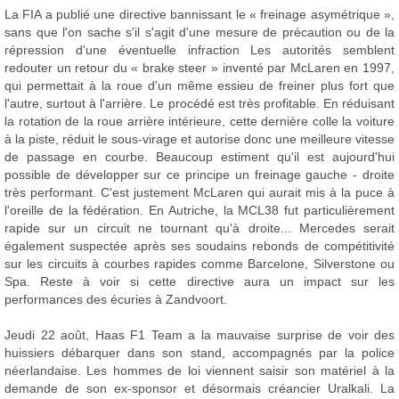
La FIA a publié une directive bannissant le « freinage asymétrique »,
sans que l'on sache s'il s'agit d'une mesure de précaution ou de la
répression d'une éventuelle infraction Les autorités semblent
redouter un retour du « brake steer » inventé par McLaren en 1997,
qui permettait à la roue d'un même essieu de freiner plus fort que
l'autre, surtout à l'arrière. Le procédé est très profitable. En réduisant
la rotation de la roue arrière intérieure, cette dernière colle la voiture
à la piste, réduit le sous-virage et autorise donc une meilleure vitesse
de passage en courbe. Beaucoup estiment qu'il est aujourd'hui
possible de développer sur ce principe un freinage gauche - droite
très performant. C'est justement McLaren qui aurait mis à la puce à
l'oreille de la fédération. En Autriche, la MCL38 fut particulièrement
rapide sur un circuit ne tournant qu'à droite... Mercedes serait
également suspectée après ses soudains rebonds de compétitivité
sur les circuits à courbes rapides comme Barcelone, Silverstone ou
Spa. Reste à voir si cette directive aura un impact sur les
performances des écuries à Zandvoort.
Jeudi 22 août, Haas F1 Team a la mauvaise surprise de voir des
huissiers débarquer dans son stand, accompagnés par la police
néerlandaise. Les hommes de loi viennent saisir son matériel à la
demande de son ex-sponsor et désormais créancier Uralkali. La