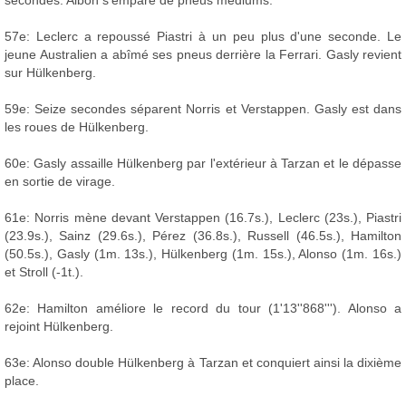
57e: Leclerc a repoussé Piastri à un peu plus d'une seconde. Le
jeune Australien a abîmé ses pneus derrière la Ferrari. Gasly revient
sur Hülkenberg.
59e: Seize secondes séparent Norris et Verstappen. Gasly est dans
les roues de Hülkenberg.
60e: Gasly assaille Hülkenberg par l'extérieur à Tarzan et le dépasse
en sortie de virage.
61e: Norris mène devant Verstappen (16.7s.), Leclerc (23s.), Piastri
(23.9s.), Sainz (29.6s.), Pérez (36.8s.), Russell (46.5s.), Hamilton
(50.5s.), Gasly (1m. 13s.), Hülkenberg (1m. 15s.), Alonso (1m. 16s.)
et Stroll (-1t.).
62e: Hamilton améliore le record du tour (1'13''868'''). Alonso a
rejoint Hülkenberg.
63e: Alonso double Hülkenberg à Tarzan et conquiert ainsi la dixième
place.