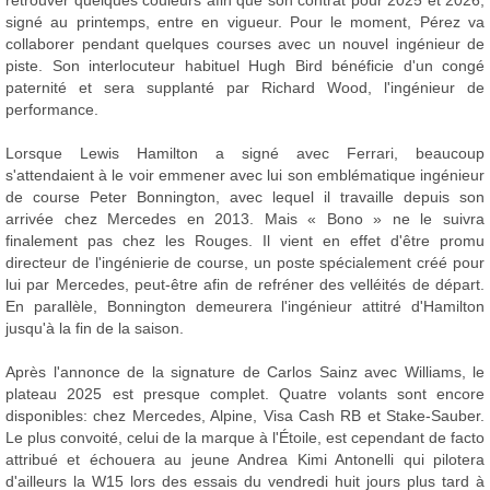
signé au printemps, entre en vigueur. Pour le moment, Pérez va
collaborer pendant quelques courses avec un nouvel ingénieur de
piste. Son interlocuteur habituel Hugh Bird bénéficie d'un congé
paternité et sera supplanté par Richard Wood, l'ingénieur de
performance.
Lorsque Lewis Hamilton a signé avec Ferrari, beaucoup
s'attendaient à le voir emmener avec lui son emblématique ingénieur
de course Peter Bonnington, avec lequel il travaille depuis son
arrivée chez Mercedes en 2013. Mais « Bono » ne le suivra
finalement pas chez les Rouges. Il vient en effet d'être promu
directeur de l'ingénierie de course, un poste spécialement créé pour
lui par Mercedes, peut-être afin de refréner des velléités de départ.
En parallèle, Bonnington demeurera l'ingénieur attitré d'Hamilton
jusqu'à la fin de la saison.
Après l'annonce de la signature de Carlos Sainz avec Williams, le
plateau 2025 est presque complet. Quatre volants sont encore
disponibles: chez Mercedes, Alpine, Visa Cash RB et Stake-Sauber.
Le plus convoité, celui de la marque à l'Étoile, est cependant de facto
attribué et échouera au jeune Andrea Kimi Antonelli qui pilotera
d'ailleurs la W15 lors des essais du vendredi huit jours plus tard à