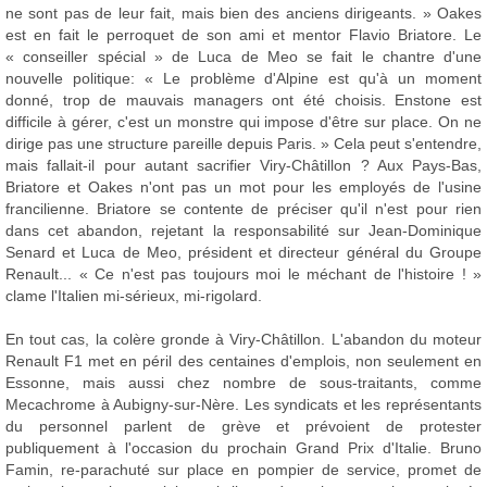
ne sont pas de leur fait, mais bien des anciens dirigeants. » Oakes
est en fait le perroquet de son ami et mentor Flavio Briatore. Le
« conseiller spécial » de Luca de Meo se fait le chantre d'une
nouvelle politique: « Le problème d'Alpine est qu'à un moment
donné, trop de mauvais managers ont été choisis. Enstone est
difficile à gérer, c'est un monstre qui impose d'être sur place. On ne
dirige pas une structure pareille depuis Paris. » Cela peut s'entendre,
mais fallait-il pour autant sacrifier Viry-Châtillon ? Aux Pays-Bas,
Briatore et Oakes n'ont pas un mot pour les employés de l'usine
francilienne. Briatore se contente de préciser qu'il n'est pour rien
dans cet abandon, rejetant la responsabilité sur Jean-Dominique
Senard et Luca de Meo, président et directeur général du Groupe
Renault... « Ce n'est pas toujours moi le méchant de l'histoire ! »
clame l'Italien mi-sérieux, mi-rigolard.
En tout cas, la colère gronde à Viry-Châtillon. L'abandon du moteur
Renault F1 met en péril des centaines d'emplois, non seulement en
Essonne, mais aussi chez nombre de sous-traitants, comme
Mecachrome à Aubigny-sur-Nère. Les syndicats et les représentants
du personnel parlent de grève et prévoient de protester
publiquement à l'occasion du prochain Grand Prix d'Italie. Bruno
Famin, re-parachuté sur place en pompier de service, promet de