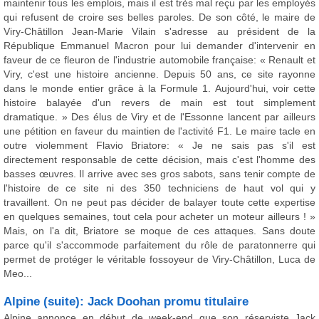
maintenir tous les emplois, mais il est très mal reçu par les employés
qui refusent de croire ses belles paroles. De son côté, le maire de
Viry-Châtillon Jean-Marie Vilain s'adresse au président de la
République Emmanuel Macron pour lui demander d'intervenir en
faveur de ce fleuron de l'industrie automobile française: « Renault et
Viry, c'est une histoire ancienne. Depuis 50 ans, ce site rayonne
dans le monde entier grâce à la Formule 1. Aujourd'hui, voir cette
histoire balayée d'un revers de main est tout simplement
dramatique. » Des élus de Viry et de l'Essonne lancent par ailleurs
une pétition en faveur du maintien de l'activité F1. Le maire tacle en
outre violemment Flavio Briatore: « Je ne sais pas s'il est
directement responsable de cette décision, mais c'est l'homme des
basses œuvres. Il arrive avec ses gros sabots, sans tenir compte de
l'histoire de ce site ni des 350 techniciens de haut vol qui y
travaillent. On ne peut pas décider de balayer toute cette expertise
en quelques semaines, tout cela pour acheter un moteur ailleurs ! »
Mais, on l'a dit, Briatore se moque de ces attaques. Sans doute
parce qu'il s'accommode parfaitement du rôle de paratonnerre qui
permet de protéger le véritable fossoyeur de Viry-Châtillon, Luca de
Meo...
Alpine (suite): Jack Doohan promu titulaire
Alpine annonce en début de week-end que son réserviste Jack