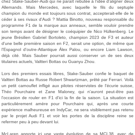
chez Stake-Sauber-Audi qui ne paraît rebutée à l'idée d'aligner deux
Allemands. Mais Mercedes, avec laquelle le fils du septuple
champion du monde est toujours sous contrat, accepterait-elle de le
céder à ses rivaux d'Audi ? Mattia Binotto, nouveau responsable du
programme F1 de la marque aux anneaux, semble vouloir prendre
son temps avant de désigner le coéquipier de Nico Hülkenberg. Le
jeune Brésilien Gabriel Bortoleto, champion 2023 de F3 et auteur
d'une belle première saison en F2, serait une option, de même que
l'Espagnol d'outre-Atlantique Álex Palou, ou encore Liam Lawson,
déjà cité. Mais Sauber pourrait aussi conserver un de ses deux
titulaires actuels, Valtteri Bottas ou Guanyu Zhou.
Lors des premiers essais libres, Stake-Sauber confie le baquet de
Valtteri Bottas au Russe Robert Shwartzman, prêté par Ferrari. Voilà
un petit camouflet infligé aux pilotes réservistes de l'écurie suisse,
Théo Pourchaire et Zane Maloney, qui n'auront peut-être pas
l'occasion de rouler en F1 d'ici la fin de la saison. La situation est
particulièrement amère pour Pourchaire qui, après une courte
expérience malheureuse en IndyCar, ne sera visiblement pas retenu
par le projet Audi F1 et voir les portes de la discipline reine se
refermer peu à peu devant lui.
McLaren apporte ici une vaste évolution de sa MCL38, avec de