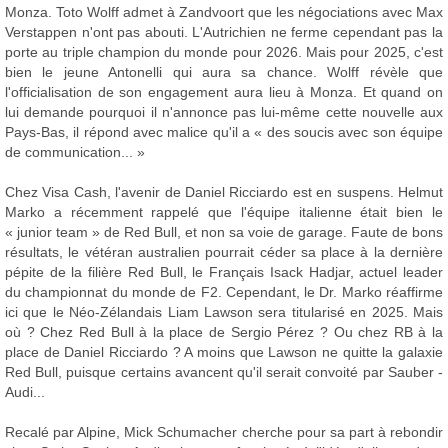
Monza. Toto Wolff admet à Zandvoort que les négociations avec Max
Verstappen n'ont pas abouti. L'Autrichien ne ferme cependant pas la
porte au triple champion du monde pour 2026. Mais pour 2025, c'est
bien le jeune Antonelli qui aura sa chance. Wolff révèle que
l'officialisation de son engagement aura lieu à Monza. Et quand on
lui demande pourquoi il n'annonce pas lui-même cette nouvelle aux
Pays-Bas, il répond avec malice qu'il a « des soucis avec son équipe
de communication... »
Chez Visa Cash, l'avenir de Daniel Ricciardo est en suspens. Helmut
Marko a récemment rappelé que l'équipe italienne était bien le
« junior team » de Red Bull, et non sa voie de garage. Faute de bons
résultats, le vétéran australien pourrait céder sa place à la dernière
pépite de la filière Red Bull, le Français Isack Hadjar, actuel leader
du championnat du monde de F2. Cependant, le Dr. Marko réaffirme
ici que le Néo-Zélandais Liam Lawson sera titularisé en 2025. Mais
où ? Chez Red Bull à la place de Sergio Pérez ? Ou chez RB à la
place de Daniel Ricciardo ? A moins que Lawson ne quitte la galaxie
Red Bull, puisque certains avancent qu'il serait convoité par Sauber -
Audi...
Recalé par Alpine, Mick Schumacher cherche pour sa part à rebondir