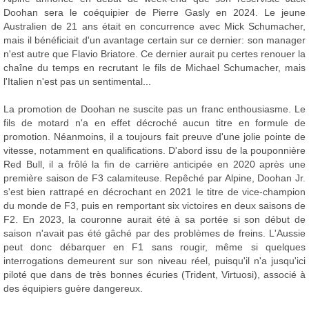
Doohan sera le coéquipier de Pierre Gasly en 2024. Le jeune
Australien de 21 ans était en concurrence avec Mick Schumacher,
mais il bénéficiait d'un avantage certain sur ce dernier: son manager
n'est autre que Flavio Briatore. Ce dernier aurait pu certes renouer la
chaîne du temps en recrutant le fils de Michael Schumacher, mais
l'Italien n'est pas un sentimental...
La promotion de Doohan ne suscite pas un franc enthousiasme. Le
fils de motard n'a en effet décroché aucun titre en formule de
promotion. Néanmoins, il a toujours fait preuve d'une jolie pointe de
vitesse, notamment en qualifications. D'abord issu de la pouponnière
Red Bull, il a frôlé la fin de carrière anticipée en 2020 après une
première saison de F3 calamiteuse. Repêché par Alpine, Doohan Jr.
s'est bien rattrapé en décrochant en 2021 le titre de vice-champion
du monde de F3, puis en remportant six victoires en deux saisons de
F2. En 2023, la couronne aurait été à sa portée si son début de
saison n'avait pas été gâché par des problèmes de freins. L'Aussie
peut donc débarquer en F1 sans rougir, même si quelques
interrogations demeurent sur son niveau réel, puisqu'il n'a jusqu'ici
piloté que dans de très bonnes écuries (Trident, Virtuosi), associé à
des équipiers guère dangereux.