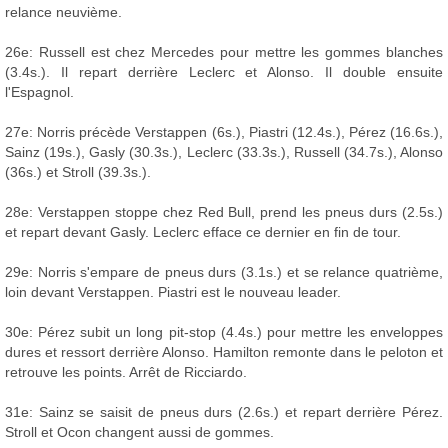
relance neuvième.
26e: Russell est chez Mercedes pour mettre les gommes blanches
(3.4s.). Il repart derrière Leclerc et Alonso. Il double ensuite
l'Espagnol.
27e: Norris précède Verstappen (6s.), Piastri (12.4s.), Pérez (16.6s.),
Sainz (19s.), Gasly (30.3s.), Leclerc (33.3s.), Russell (34.7s.), Alonso
(36s.) et Stroll (39.3s.).
28e: Verstappen stoppe chez Red Bull, prend les pneus durs (2.5s.)
et repart devant Gasly. Leclerc efface ce dernier en fin de tour.
29e: Norris s'empare de pneus durs (3.1s.) et se relance quatrième,
loin devant Verstappen. Piastri est le nouveau leader.
30e: Pérez subit un long pit-stop (4.4s.) pour mettre les enveloppes
dures et ressort derrière Alonso. Hamilton remonte dans le peloton et
retrouve les points. Arrêt de Ricciardo.
31e: Sainz se saisit de pneus durs (2.6s.) et repart derrière Pérez.
Stroll et Ocon changent aussi de gommes.