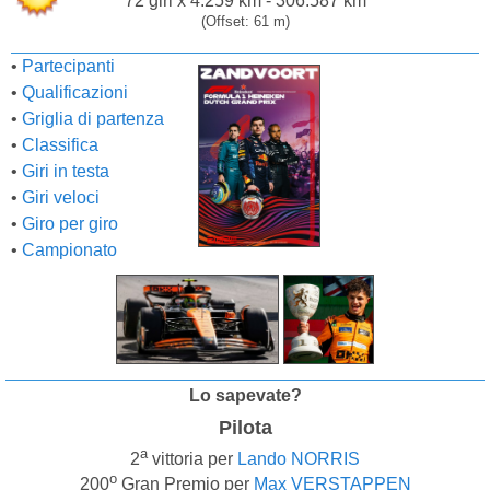
72 giri x 4.259 km - 306.587 km
(Offset: 61 m)
•
Partecipanti
•
Qualificazioni
•
Griglia di partenza
•
Classifica
•
Giri in testa
•
Giri veloci
•
Giro per giro
•
Campionato
Lo sapevate?
Pilota
a
2
vittoria per
Lando NORRIS
o
200
Gran Premio per
Max VERSTAPPEN