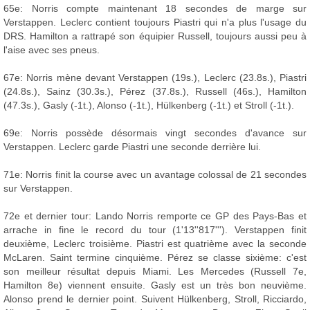
65e: Norris compte maintenant 18 secondes de marge sur
Verstappen. Leclerc contient toujours Piastri qui n'a plus l'usage du
DRS. Hamilton a rattrapé son équipier Russell, toujours aussi peu à
l'aise avec ses pneus.
67e: Norris mène devant Verstappen (19s.), Leclerc (23.8s.), Piastri
(24.8s.), Sainz (30.3s.), Pérez (37.8s.), Russell (46s.), Hamilton
(47.3s.), Gasly (-1t.), Alonso (-1t.), Hülkenberg (-1t.) et Stroll (-1t.).
69e: Norris possède désormais vingt secondes d'avance sur
Verstappen. Leclerc garde Piastri une seconde derrière lui.
71e: Norris finit la course avec un avantage colossal de 21 secondes
sur Verstappen.
72e et dernier tour: Lando Norris remporte ce GP des Pays-Bas et
arrache in fine le record du tour (1'13''817'''). Verstappen finit
deuxième, Leclerc troisième. Piastri est quatrième avec la seconde
McLaren. Saint termine cinquième. Pérez se classe sixième: c'est
son meilleur résultat depuis Miami. Les Mercedes (Russell 7e,
Hamilton 8e) viennent ensuite. Gasly est un très bon neuvième.
Alonso prend le dernier point. Suivent Hülkenberg, Stroll, Ricciardo,