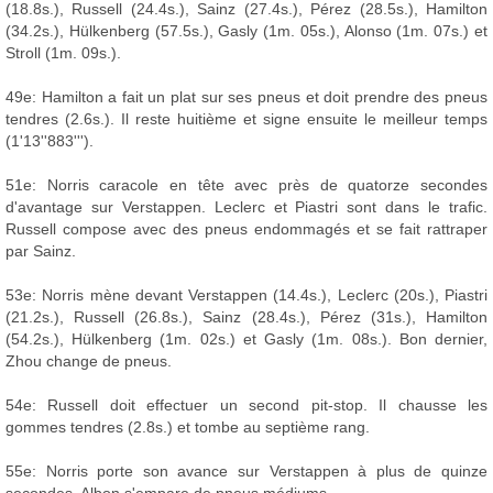
(18.8s.), Russell (24.4s.), Sainz (27.4s.), Pérez (28.5s.), Hamilton
(34.2s.), Hülkenberg (57.5s.), Gasly (1m. 05s.), Alonso (1m. 07s.) et
Stroll (1m. 09s.).
49e: Hamilton a fait un plat sur ses pneus et doit prendre des pneus
tendres (2.6s.). Il reste huitième et signe ensuite le meilleur temps
(1'13''883''').
51e: Norris caracole en tête avec près de quatorze secondes
d'avantage sur Verstappen. Leclerc et Piastri sont dans le trafic.
Russell compose avec des pneus endommagés et se fait rattraper
par Sainz.
53e: Norris mène devant Verstappen (14.4s.), Leclerc (20s.), Piastri
(21.2s.), Russell (26.8s.), Sainz (28.4s.), Pérez (31s.), Hamilton
(54.2s.), Hülkenberg (1m. 02s.) et Gasly (1m. 08s.). Bon dernier,
Zhou change de pneus.
54e: Russell doit effectuer un second pit-stop. Il chausse les
gommes tendres (2.8s.) et tombe au septième rang.
55e: Norris porte son avance sur Verstappen à plus de quinze
secondes. Albon s'empare de pneus médiums.