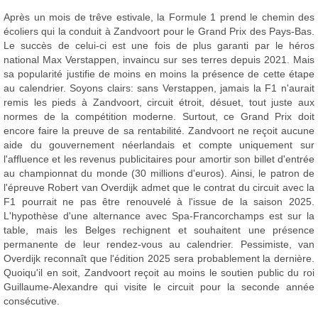
Après un mois de trêve estivale, la Formule 1 prend le chemin des
écoliers qui la conduit à Zandvoort pour le Grand Prix des Pays-Bas.
Le succès de celui-ci est une fois de plus garanti par le héros
national Max Verstappen, invaincu sur ses terres depuis 2021. Mais
sa popularité justifie de moins en moins la présence de cette étape
au calendrier. Soyons clairs: sans Verstappen, jamais la F1 n'aurait
remis les pieds à Zandvoort, circuit étroit, désuet, tout juste aux
normes de la compétition moderne. Surtout, ce Grand Prix doit
encore faire la preuve de sa rentabilité. Zandvoort ne reçoit aucune
aide du gouvernement néerlandais et compte uniquement sur
l'affluence et les revenus publicitaires pour amortir son billet d'entrée
au championnat du monde (30 millions d'euros). Ainsi, le patron de
l'épreuve Robert van Overdijk admet que le contrat du circuit avec la
F1 pourrait ne pas être renouvelé à l'issue de la saison 2025.
L'hypothèse d'une alternance avec Spa-Francorchamps est sur la
table, mais les Belges rechignent et souhaitent une présence
permanente de leur rendez-vous au calendrier. Pessimiste, van
Overdijk reconnaît que l'édition 2025 sera probablement la dernière.
Quoiqu'il en soit, Zandvoort reçoit au moins le soutien public du roi
Guillaume-Alexandre qui visite le circuit pour la seconde année
consécutive.