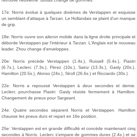
17e: Norris évolue à quelques dixièmes de Verstappen et esquisse
un semblant d'attaque à Tarzan. Le Hollandais se plaint d'un manque
de grip.
18e: Norris ouvre son aileron mobile dans la ligne droite principale et
déborde Verstappen par l'intérieur à Tarzan. L'Anglais est le nouveau
leader. Zhou change d'enveloppes.
20e: Norris précède Verstappen (1.4s.), Russell (5.4s.), Piastri
(6.7s.), Leclerc (7.3s.), Pérez (10s.), Sainz (13.3s.), Gasly (20s.),
Hamilton (20.5s.), Alonso (24s.), Stroll (26.6s.) et Ricciardo (30s.).
22e: Norris a repoussé Verstappen à deux secondes et demie.
Leclerc pourchasse Piastri. Gasly résiste fermement à Hamilton.
Changement de pneus pour Sargeant.
24e: Quatre secondes séparent Norris et Verstappen. Hamilton
chausse les pneus durs et repart en 16e position.
25e: Verstappen est en grande difficulté et concède maintenant cinq
secondes à Norris. Leclerc s'empare de gommes dures (2.4s.) et se