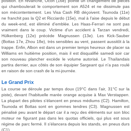
position. En revanche, Ocon (16e) pointe un changement de pièces
qui chamboulerait le comportement son A524 et ne dissimule pas
son mécontentement. Les Visa Cash RB déçoivent. Tsunoda (11e)
ne franchit pas la Q2 et Ricciardo (15e), mal à l'aise depuis le début
du week-end, est éliminé d'emblée. Les Haas-Ferrari ne sont pas
vraiment dans le coup. Victime d'un accident à Tarzan vendredi,
Hülkenberg (12e) précède Magnussen (13e). Les Kick-Sauber
(Bottas 17e, Zhou 18e), très sensibles au vent, passent aussitôt à la
trappe. Enfin, Albon est dans un premier temps heureux de placer sa
Williams en huitième position, mais il est disqualifié samedi soir car
son nouveau plancher excède le volume autorisé. Le Thaïlandais
partira dernier, aux côtés de son équipier Sargeant qui n'a pas roulé
en raison de son crash de la mi-journée.
Le Grand Prix
La course se déroule par temps doux (19°C dans l'air, 31°C sur la
piste), devant l'habituelle marée orange acquise à Max Verstappen.
La plupart des pilotes s'élancent en pneus médiums (C2). Hamilton,
Tsunoda et Bottas sont en gommes tendres (C3). Magnussen est
pénalisé peu avant le départ car il a reçu des éléments sur son bloc
moteur ne figurant pas dans les quotas officiels, qui plus est sous
régime de parc fermé. Il s'élancera depuis les stands, en pneus durs
(C1).