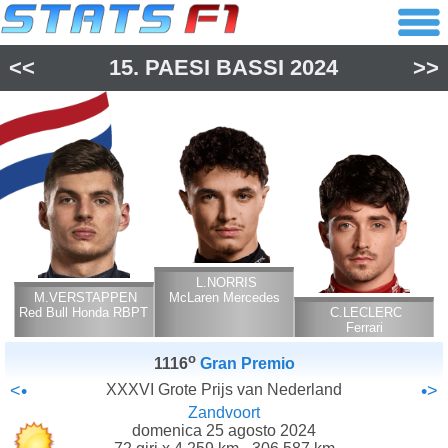
<<
15.
PAESI BASSI
2024
>>
L.NORRIS
M.VERSTAPPEN
McLaren Mercedes
Red Bull Honda RBPT
C.LECLERC
Ferrari
o
1116
Gran Premio
<•
XXXVI Grote Prijs van Nederland
•>
Zandvoort
domenica 25 agosto 2024