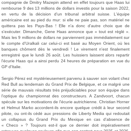
compagnie de Dmitry Mazepin attend en effet toujours que Haas lui
rembourse 9 des 13 millions de dollars investis pour la saison 2022,
en vertu de la décision d'un tribunal arbitral suisse. L'équipe
américaine est au pied du mur: si elle ne paie pas, son matériel ne
quittera pas les Pays-Bas ! Elle n'a donc d'autre choix que de
s'exécuter. Dimanche, Gene Haas annonce que « tout est réglé ».
Mais les 9 millions de dollars ne parviennent pas immédiatement sur
le compte d'Uralkali car celui-ci est basé au Moyen Orient, où les
banques chôment dès le vendredi ! Le virement n'est finalement
enregistré que le lundi 26 août. Les huissiers laissent alors repartir
l'écurie Haas qui a ainsi perdu 24 heures de préparation en vue du
GP d'Italie.
Sergio Pérez est mystérieusement parvenu à sauver son volant chez
Red Bull au lendemain du Grand Prix de Belgique, et ce malgré une
série de mauvais résultats très préjudiciables pour son équipe dans
l'optique du championnat des constructeurs. A Zandvoort, chacun
spécule sur les motivations de l'écurie autrichienne. Christian Horner
et Helmut Marko accordent-ils encore quelque crédit à leur second
pilote, ou ont-ils cédé aux pressions de Liberty Media qui redoutait
un collapsus du Grand Prix du Mexique en cas d'absence de
« Checo » ? Toujours est-il que ce dernier doit impérativement
retrouver quelques couleurs afin que son contrat pour 2025 et 2026,