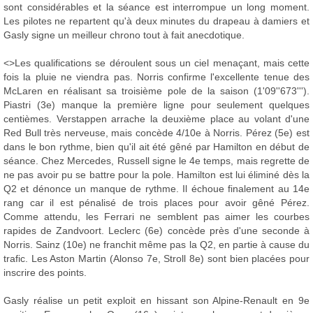
sont considérables et la séance est interrompue un long moment.
Les pilotes ne repartent qu'à deux minutes du drapeau à damiers et
Gasly signe un meilleur chrono tout à fait anecdotique.
<>Les qualifications se déroulent sous un ciel menaçant, mais cette
fois la pluie ne viendra pas. Norris confirme l'excellente tenue des
McLaren en réalisant sa troisième pole de la saison (1'09''673''').
Piastri (3e) manque la première ligne pour seulement quelques
centièmes. Verstappen arrache la deuxième place au volant d'une
Red Bull très nerveuse, mais concède 4/10e à Norris. Pérez (5e) est
dans le bon rythme, bien qu'il ait été gêné par Hamilton en début de
séance. Chez Mercedes, Russell signe le 4e temps, mais regrette de
ne pas avoir pu se battre pour la pole. Hamilton est lui éliminé dès la
Q2 et dénonce un manque de rythme. Il échoue finalement au 14e
rang car il est pénalisé de trois places pour avoir gêné Pérez.
Comme attendu, les Ferrari ne semblent pas aimer les courbes
rapides de Zandvoort. Leclerc (6e) concède près d'une seconde à
Norris. Sainz (10e) ne franchit même pas la Q2, en partie à cause du
trafic. Les Aston Martin (Alonso 7e, Stroll 8e) sont bien placées pour
inscrire des points.
Gasly réalise un petit exploit en hissant son Alpine-Renault en 9e