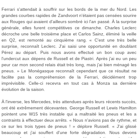
Ferrari s'attendait à souffrir sur les bords de la mer du Nord. Les
grandes courbes rapides de Zandvoort n'étaient pas censées sourire
aux Rouges qui avaient d'ailleurs sombré ici l'an passé. À la surprise
générale, elles furent compétitives ce dimanche. Charles Leclerc
décroche une belle troisième place et Carlos Sainz, éliminé la veille
en Q2, est remonté au cinquième rang. « C'est une très belle
surprise, reconnaît Leclerc. J'ai saisi une opportunité en doublant
Pérez au départ. Puis nous avons effectué un bon coup avec
l'undercut aux dépens de Russell et de Piastri. Après j'ai eu un peu
peur car mon second relais était très long, mais j'ai bien ménagé les
pneus. » Le Monégasque reconnaît cependant que ce résultat ne
facilite pas la compréhension de la Ferrari, décidément trop
imprévisible. Celle-ci recevra en tout cas à Monza sa dernière
évolution de la saison.
À l'inverse, les Mercedes, très attendues après leurs récents succès,
ont été extrêmement décevantes. George Russell et Lewis Hamilton
pointent une W15 très instable qui a maltraité les pneus et les a
contraints à effectuer deux arrêts. « Nous n'avions pas de rythme, et
ce sur les trois types de pneus ! » déplore Russell. « J'ai glissé
beaucoup et j'ai souffert d'une forte dégradation. Nous devons