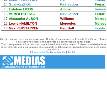
14
Guanyu ZHOU
Kick Sauber
Ferrari
15
Esteban OCON
Alpine
Renault
16
Valtteri BOTTAS
Kick Sauber
Ferrari
17
Alexander ALBON
Williams
Merced
18
Lewis HAMILTON
Mercedes
Merced
19
Max VERSTAPPEN
Red Bull
Honda 
Questo sito Internet è un sito amatoriale. Non ha alcun legame con Formula One Group o FIA, e
il suo contenuto non è né approvato né sponsorizzato da tali entità.
Tutti i testi presenti sul sito sono di proprietà esclusiva dei loro autori. È vietato qualsiasi utilizzo
su un altro sito web o su qualsiasi altro supporto di diffusione senza l'autorizzazione degli autori
interessati.
Informazioni / Configura i cookie
|
Pubblico