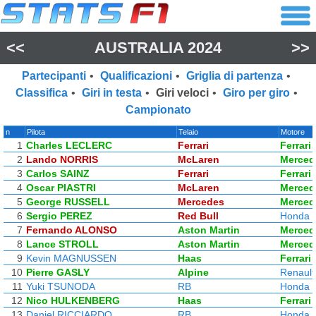
<<
AUSTRALIA 2024
>>
Partecipanti
•
Qualificazioni
•
Griglia di partenza
•
Classifica
•
Giri in testa
•
Giri veloci
•
Giro per giro
•
Campionato
n
Pilota
Telaio
Motore
1
Charles LECLERC
Ferrari
Ferrari
2
Lando NORRIS
McLaren
Merced
3
Carlos SAINZ
Ferrari
Ferrari
4
Oscar PIASTRI
McLaren
Merced
5
George RUSSELL
Mercedes
Merced
6
Sergio PEREZ
Red Bull
Honda 
7
Fernando ALONSO
Aston Martin
Merced
8
Lance STROLL
Aston Martin
Merced
9
Kevin MAGNUSSEN
Haas
Ferrari
10
Pierre GASLY
Alpine
Renault
11
Yuki TSUNODA
RB
Honda 
12
Nico HULKENBERG
Haas
Ferrari
13
Daniel RICCIARDO
RB
Honda 