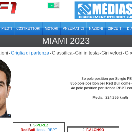
OFF
ON
MIAMI 2023
ioni
Griglia di partenza
Classifica
Giri in testa
Giri veloci
Gir
•
•
•
•
•
3o pole position per Sergio P
85o pole position per Red Bull come 
4o pole position per Honda RBPT c
Media : 224.355 km/h
1
.
S.PEREZ
Red Bull
Honda RBPT
2.
F.ALONSO