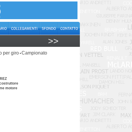
>>
o per giro
Campionato
•
EREZ
costruttore
ome motore