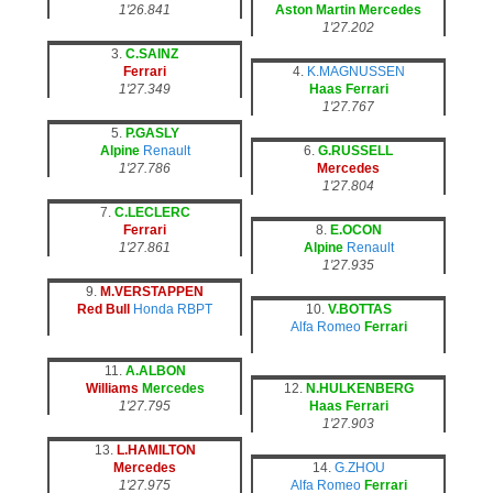
1'26.841
Aston Martin
Mercedes
1'27.202
3.
C.SAINZ
Ferrari
4.
K.MAGNUSSEN
1'27.349
Haas
Ferrari
1'27.767
5.
P.GASLY
Alpine
Renault
6.
G.RUSSELL
1'27.786
Mercedes
1'27.804
7.
C.LECLERC
Ferrari
8.
E.OCON
1'27.861
Alpine
Renault
1'27.935
9.
M.VERSTAPPEN
Red Bull
Honda RBPT
10.
V.BOTTAS
Alfa Romeo
Ferrari
11.
A.ALBON
Williams
Mercedes
12.
N.HULKENBERG
1'27.795
Haas
Ferrari
1'27.903
13.
L.HAMILTON
Mercedes
14.
G.ZHOU
1'27.975
Alfa Romeo
Ferrari