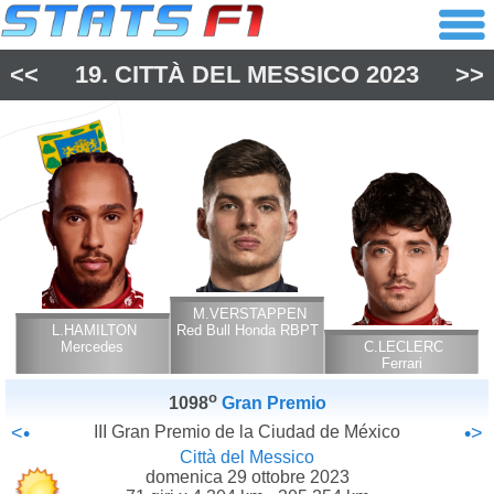
<<
19.
CITTÀ DEL MESSICO
2023
>>
M.VERSTAPPEN
L.HAMILTON
Red Bull Honda RBPT
Mercedes
C.LECLERC
Ferrari
o
1098
Gran Premio
<•
III Gran Premio de la Ciudad de México
•>
Città del Messico
domenica 29 ottobre 2023