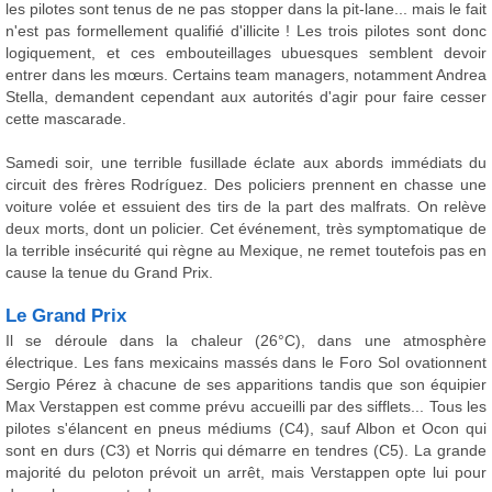
les pilotes sont tenus de ne pas stopper dans la pit-lane... mais le fait
n'est pas formellement qualifié d'illicite ! Les trois pilotes sont donc
logiquement, et ces embouteillages ubuesques semblent devoir
entrer dans les mœurs. Certains team managers, notamment Andrea
Stella, demandent cependant aux autorités d'agir pour faire cesser
cette mascarade.
Samedi soir, une terrible fusillade éclate aux abords immédiats du
circuit des frères Rodríguez. Des policiers prennent en chasse une
voiture volée et essuient des tirs de la part des malfrats. On relève
deux morts, dont un policier. Cet événement, très symptomatique de
la terrible insécurité qui règne au Mexique, ne remet toutefois pas en
cause la tenue du Grand Prix.
Le Grand Prix
Il se déroule dans la chaleur (26°C), dans une atmosphère
électrique. Les fans mexicains massés dans le Foro Sol ovationnent
Sergio Pérez à chacune de ses apparitions tandis que son équipier
Max Verstappen est comme prévu accueilli par des sifflets... Tous les
pilotes s'élancent en pneus médiums (C4), sauf Albon et Ocon qui
sont en durs (C3) et Norris qui démarre en tendres (C5). La grande
majorité du peloton prévoit un arrêt, mais Verstappen opte lui pour