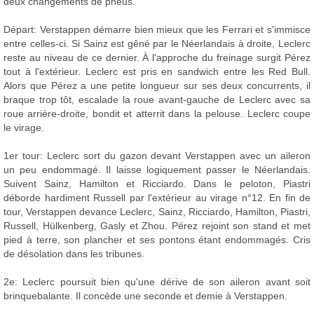
deux changements de pneus.
Départ: Verstappen démarre bien mieux que les Ferrari et s'immisce
entre celles-ci. Si Sainz est gêné par le Néerlandais à droite, Leclerc
reste au niveau de ce dernier. À l'approche du freinage surgit Pérez
tout à l'extérieur. Leclerc est pris en sandwich entre les Red Bull.
Alors que Pérez a une petite longueur sur ses deux concurrents, il
braque trop tôt, escalade la roue avant-gauche de Leclerc avec sa
roue arrière-droite, bondit et atterrit dans la pelouse. Leclerc coupe
le virage.
1er tour: Leclerc sort du gazon devant Verstappen avec un aileron
un peu endommagé. Il laisse logiquement passer le Néerlandais.
Suivent Sainz, Hamilton et Ricciardo. Dans le peloton, Piastri
déborde hardiment Russell par l'extérieur au virage n°12. En fin de
tour, Verstappen devance Leclerc, Sainz, Ricciardo, Hamilton, Piastri,
Russell, Hülkenberg, Gasly et Zhou. Pérez rejoint son stand et met
pied à terre, son plancher et ses pontons étant endommagés. Cris
de désolation dans les tribunes.
2e: Leclerc poursuit bien qu'une dérive de son aileron avant soit
brinquebalante. Il concède une seconde et demie à Verstappen.