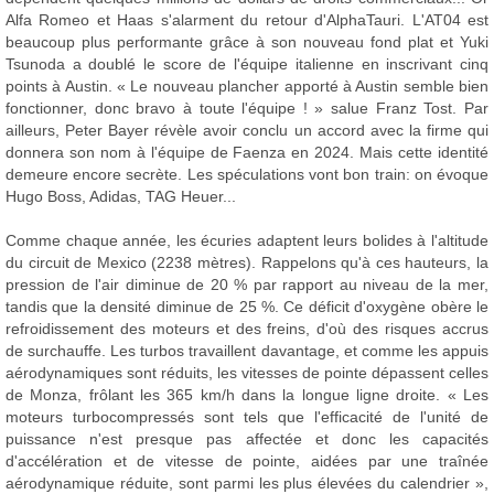
Alfa Romeo et Haas s'alarment du retour d'AlphaTauri. L'AT04 est
beaucoup plus performante grâce à son nouveau fond plat et Yuki
Tsunoda a doublé le score de l'équipe italienne en inscrivant cinq
points à Austin. « Le nouveau plancher apporté à Austin semble bien
fonctionner, donc bravo à toute l'équipe ! » salue Franz Tost. Par
ailleurs, Peter Bayer révèle avoir conclu un accord avec la firme qui
donnera son nom à l'équipe de Faenza en 2024. Mais cette identité
demeure encore secrète. Les spéculations vont bon train: on évoque
Hugo Boss, Adidas, TAG Heuer...
Comme chaque année, les écuries adaptent leurs bolides à l'altitude
du circuit de Mexico (2238 mètres). Rappelons qu'à ces hauteurs, la
pression de l'air diminue de 20 % par rapport au niveau de la mer,
tandis que la densité diminue de 25 %. Ce déficit d'oxygène obère le
refroidissement des moteurs et des freins, d'où des risques accrus
de surchauffe. Les turbos travaillent davantage, et comme les appuis
aérodynamiques sont réduits, les vitesses de pointe dépassent celles
de Monza, frôlant les 365 km/h dans la longue ligne droite. « Les
moteurs turbocompressés sont tels que l'efficacité de l'unité de
puissance n'est presque pas affectée et donc les capacités
d'accélération et de vitesse de pointe, aidées par une traînée
aérodynamique réduite, sont parmi les plus élevées du calendrier »,