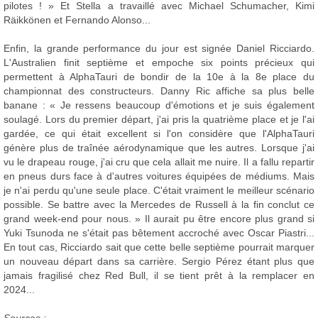
pilotes ! » Et Stella a travaillé avec Michael Schumacher, Kimi
Räikkönen et Fernando Alonso...
Enfin, la grande performance du jour est signée Daniel Ricciardo.
L'Australien finit septième et empoche six points précieux qui
permettent à AlphaTauri de bondir de la 10e à la 8e place du
championnat des constructeurs. Danny Ric affiche sa plus belle
banane : « Je ressens beaucoup d'émotions et je suis également
soulagé. Lors du premier départ, j'ai pris la quatrième place et je l'ai
gardée, ce qui était excellent si l'on considère que l'AlphaTauri
génère plus de traînée aérodynamique que les autres. Lorsque j'ai
vu le drapeau rouge, j'ai cru que cela allait me nuire. Il a fallu repartir
en pneus durs face à d'autres voitures équipées de médiums. Mais
je n'ai perdu qu'une seule place. C'était vraiment le meilleur scénario
possible. Se battre avec la Mercedes de Russell à la fin conclut ce
grand week-end pour nous. » Il aurait pu être encore plus grand si
Yuki Tsunoda ne s'était pas bêtement accroché avec Oscar Piastri...
En tout cas, Ricciardo sait que cette belle septième pourrait marquer
un nouveau départ dans sa carrière. Sergio Pérez étant plus que
jamais fragilisé chez Red Bull, il se tient prêt à la remplacer en
2024...