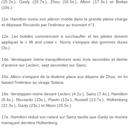
(15.2s.), Gasly (15.7s.), Zhou (16.5s.), Albon (17.3s.) et Bottas
(18s.).
11e: Hamilton ouvre son aileron mobile dans la grande pleine charge
et dépasse Ricciardo par l'intérieur au tournant n°1.
12e: Les bolides commencent à surchauffer et les pilotes doivent
appliquer le « lift and coast ». Norris s'empare des gommes dures
(3s.).
14e: Verstappen mène tranquillement avec trois secondes et demie
d'avance sur Leclerc, sept secondes sur Sainz.
15e: Albon s'empare de la dixième place aux dépens de Zhou, en lui
faisant l'intérieur au virage Solana.
16e: Verstappen mène devant Leclerc (4.2s.), Sainz (7.4s.), Hamilton
(8.4s.), Ricciardo (10s.), Piastri (12s.), Russell (13.7s.), Hülkenberg
(22.3s.), Gasly (23s.) et Albon (25.5s.).
17e: Hamilton réduit son retard sur Sainz tandis que Gasly se montre
menaçant derrière Hülkenberg.