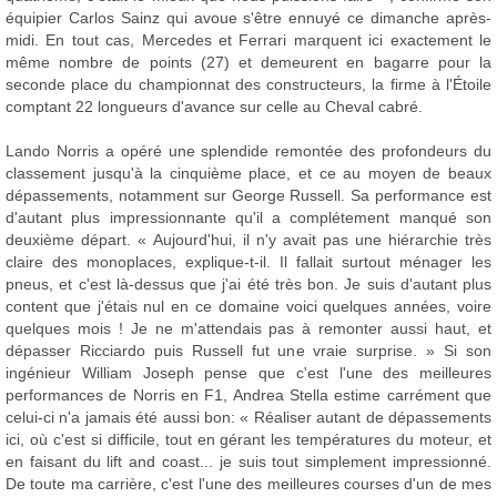
équipier Carlos Sainz qui avoue s'être ennuyé ce dimanche après-
midi. En tout cas, Mercedes et Ferrari marquent ici exactement le
même nombre de points (27) et demeurent en bagarre pour la
seconde place du championnat des constructeurs, la firme à l'Étoile
comptant 22 longueurs d'avance sur celle au Cheval cabré.
Lando Norris a opéré une splendide remontée des profondeurs du
classement jusqu'à la cinquième place, et ce au moyen de beaux
dépassements, notamment sur George Russell. Sa performance est
d'autant plus impressionnante qu'il a complétement manqué son
deuxième départ. « Aujourd'hui, il n'y avait pas une hiérarchie très
claire des monoplaces, explique-t-il. Il fallait surtout ménager les
pneus, et c'est là-dessus que j'ai été très bon. Je suis d'autant plus
content que j'étais nul en ce domaine voici quelques années, voire
quelques mois ! Je ne m'attendais pas à remonter aussi haut, et
dépasser Ricciardo puis Russell fut une vraie surprise. » Si son
ingénieur William Joseph pense que c'est l'une des meilleures
performances de Norris en F1, Andrea Stella estime carrément que
celui-ci n'a jamais été aussi bon: « Réaliser autant de dépassements
ici, où c'est si difficile, tout en gérant les températures du moteur, et
en faisant du lift and coast... je suis tout simplement impressionné.
De toute ma carrière, c'est l'une des meilleures courses d'un de mes