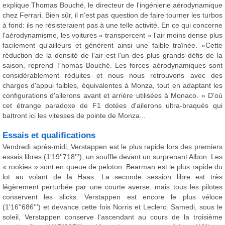
explique Thomas Bouché, le directeur de l'ingénierie aérodynamique
chez Ferrari. Bien sûr, il n'est pas question de faire tourner les turbos
à fond: ils ne résisteraient pas à une telle activité. En ce qui concerne
l'aérodynamisme, les voitures « transpercent » l'air moins dense plus
facilement qu'ailleurs et génèrent ainsi une faible traînée. «Cette
réduction de la densité de l'air est l'un des plus grands défis de la
saison, reprend Thomas Bouché. Les forces aérodynamiques sont
considérablement réduites et nous nous retrouvons avec des
charges d'appui faibles, équivalentes à Monza, tout en adaptant les
configurations d'ailerons avant et arrière utilisées à Monaco. » D'où
cet étrange paradoxe de F1 dotées d'ailerons ultra-braqués qui
battront ici les vitesses de pointe de Monza...
Essais et qualifications
Vendredi après-midi, Verstappen est le plus rapide lors des premiers
essais libres (1'19''718'''), un souffle devant un surprenant Albon. Les
« rookies » sont en queue de peloton. Bearman est le plus rapide du
lot au volant de la Haas. La seconde session libre est très
légèrement perturbée par une courte averse, mais tous les pilotes
conservent les slicks. Verstappen est encore le plus véloce
(1'16''686''') et devance cette fois Norris et Leclerc. Samedi, sous le
soleil, Verstappen conserve l'ascendant au cours de la troisième