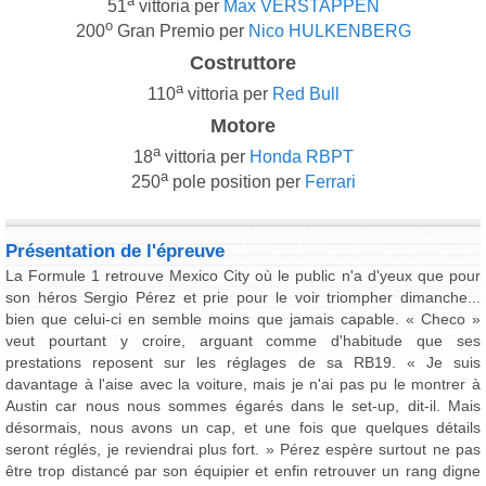
a
51
vittoria per
Max VERSTAPPEN
o
200
Gran Premio per
Nico HULKENBERG
Costruttore
a
110
vittoria per
Red Bull
Motore
a
18
vittoria per
Honda RBPT
a
250
pole position per
Ferrari
Présentation de l'épreuve
La Formule 1 retrouve Mexico City où le public n'a d'yeux que pour
son héros Sergio Pérez et prie pour le voir triompher dimanche...
bien que celui-ci en semble moins que jamais capable. « Checo »
veut pourtant y croire, arguant comme d'habitude que ses
prestations reposent sur les réglages de sa RB19. « Je suis
davantage à l'aise avec la voiture, mais je n'ai pas pu le montrer à
Austin car nous nous sommes égarés dans le set-up, dit-il. Mais
désormais, nous avons un cap, et une fois que quelques détails
seront réglés, je reviendrai plus fort. » Pérez espère surtout ne pas
être trop distancé par son équipier et enfin retrouver un rang digne