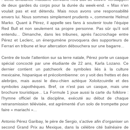
de deux gardes du corps pour la durée du week-end. « Max n'en
voulait pas et est détendu. Mais nous avons une responsabilité
envers lui. Nous sommes simplement prudents », commente Helmut
Marko. Quant à Pérez, il appelle ses fans à soutenir toute l'équipe
Red Bull et non seulement sa propre personne. Pas sûr qu'il soit
entendu... Dimanche, dans les tribunes, après l'accrochage entre
Pérez et Leclerc, un énergumène provoquera des supporteurs de
Ferrari en tribune et leur altercation débouchera sur une bagarre...
Centre de toute l'attention sur sa terre natale, Pérez porte un casque
spécial concocté par une étudiante de 22 ans, Karla Lozano. Ce
dernier contient un patchwork de symboles liés à la culture
mexicaine, hispanique et précolombienne: on y voit des frettes et des
alebrijes, mais aussi le dieu-chien aztèque Xoloitzcuintle et des
symboles zapothèques. Bref, ce n'est pas un casque, mais une
brochure touristique... La Formule 1 joue aussi la carte du folklore :
l'hymne officiel de la discipline, exécuté au début de chaque
retransmission télévisée, est agrémenté d'un solo de trompette pour
faire « mariachi »...
Antonio Pérez Garibay, le père de Sergio, s'active afin d'organiser un
second Grand Prix au Mexique, dans la célèbre cité balnéaire de