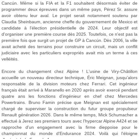
Cancún. Même si la FIA et la F1 souhaitent désormais éviter de
programmer deux épreuves dans un même pays, Pérez Sr. assure
avoir obtenu leur aval. Le projet serait notamment soutenu par
Claudia Sheinbaum, ancienne cheffe du gouvernement de Mexico et
candidate à l'élection présidentielle de 2024. Leur objectif est
d'organiser une première course dès 2025. Toutefois, ce n'est pas la
première fois que surgit un projet de GP à Cancún. Dès 2006, la ville
avait acheté des terrains pour construire un circuit, mais un conflit
judiciaire avec les particuliers expropriés avait mis un terme à ces
velléités.
Encore du changement chez Alpine ! L'usine de Viry-Châtillon
accueille un nouveau directeur technique, Éric Meignan, jusqu'alors
responsable de la division moteurs chez Ferrari. Cet ingénieur
français était arrivé à Maranello en 2020 après avoir exercé pendant
quatre ans les fonctions d'ingénieur en chef chez Mercedes
Powertrains. Bruno Famin précise que Meignan est spécialement
chargé de superviser la construction du futur groupe propulseur
Renault génération 2026. Dans le même temps, Mick Schumacher a
effectué à Jerez ses premiers tours avec l'hypercar Alpine A424 et se
rapproche d'un engagement avec la firme dieppoise pour le
championnat du monde d'Endurance 2024. Voilà qui l'éloigne