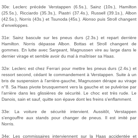
30e: Leclerc précède Verstappen (6.5s.), Sainz (10s.), Hamilton
(25.5s.), Ricciardo (35.3s.), Piastri (37.4s.), Russell (39.1s.), Albon
(42.5s.), Norris (43s.) et Tsunoda (45s.). Alonso puis Stroll changent
d'enveloppes.
31e: Sainz bascule sur les pneus durs (2.3s.) et repart derrière
Hamilton. Norris dépasse Albon. Bottas et Stroll changent de
gommes. En lutte avec Sargeant, Magnussen vire au large dans le
dernier virage et semble avoir du mal à maîtriser sa Haas.
32e: Leclerc est chez Ferrari pour mettre les pneus durs (2.4s.) et
ressort second, cédant le commandement à Verstappen. Suite à un
bris de suspension à l'arrière-gauche, Magnussen dérape au virage
n°8. Sa Haas pivote brusquement vers la gauche et se pulvérise par
l'arrière dans les glissières de sécurité. Le choc est très rude. Le
Danois, sain et sauf, quitte son épave dont les freins s'enflamment.
33e: La voiture de sécurité intervient. Aussitôt, Verstappen
s'engouffre aux stands pour changer de pneus. Il est imité par
Norris.
34e: Les commissaires interviennent sur la Haas accidentée et