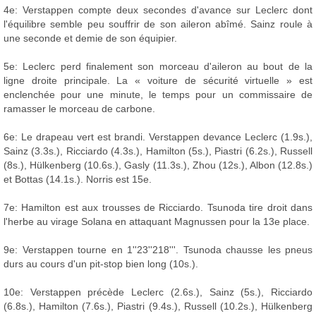
4e: Verstappen compte deux secondes d'avance sur Leclerc dont
l'équilibre semble peu souffrir de son aileron abîmé. Sainz roule à
une seconde et demie de son équipier.
5e: Leclerc perd finalement son morceau d'aileron au bout de la
ligne droite principale. La « voiture de sécurité virtuelle » est
enclenchée pour une minute, le temps pour un commissaire de
ramasser le morceau de carbone.
6e: Le drapeau vert est brandi. Verstappen devance Leclerc (1.9s.),
Sainz (3.3s.), Ricciardo (4.3s.), Hamilton (5s.), Piastri (6.2s.), Russell
(8s.), Hülkenberg (10.6s.), Gasly (11.3s.), Zhou (12s.), Albon (12.8s.)
et Bottas (14.1s.). Norris est 15e.
7e: Hamilton est aux trousses de Ricciardo. Tsunoda tire droit dans
l'herbe au virage Solana en attaquant Magnussen pour la 13e place.
9e: Verstappen tourne en 1''23''218'''. Tsunoda chausse les pneus
durs au cours d'un pit-stop bien long (10s.).
10e: Verstappen précède Leclerc (2.6s.), Sainz (5s.), Ricciardo
(6.8s.), Hamilton (7.6s.), Piastri (9.4s.), Russell (10.2s.), Hülkenberg