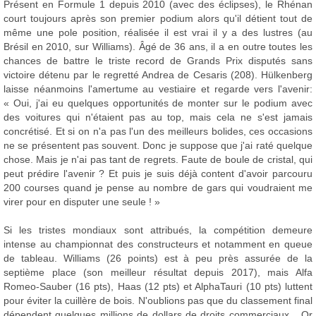
Présent en Formule 1 depuis 2010 (avec des éclipses), le Rhénan
court toujours après son premier podium alors qu'il détient tout de
même une pole position, réalisée il est vrai il y a des lustres (au
Brésil en 2010, sur Williams). Âgé de 36 ans, il a en outre toutes les
chances de battre le triste record de Grands Prix disputés sans
victoire détenu par le regretté Andrea de Cesaris (208). Hülkenberg
laisse néanmoins l'amertume au vestiaire et regarde vers l'avenir:
« Oui, j'ai eu quelques opportunités de monter sur le podium avec
des voitures qui n'étaient pas au top, mais cela ne s'est jamais
concrétisé. Et si on n'a pas l'un des meilleurs bolides, ces occasions
ne se présentent pas souvent. Donc je suppose que j'ai raté quelque
chose. Mais je n'ai pas tant de regrets. Faute de boule de cristal, qui
peut prédire l'avenir ? Et puis je suis déjà content d'avoir parcouru
200 courses quand je pense au nombre de gars qui voudraient me
virer pour en disputer une seule ! »
Si les tristes mondiaux sont attribués, la compétition demeure
intense au championnat des constructeurs et notamment en queue
de tableau. Williams (26 points) est à peu près assurée de la
septième place (son meilleur résultat depuis 2017), mais Alfa
Romeo-Sauber (16 pts), Haas (12 pts) et AlphaTauri (10 pts) luttent
pour éviter la cuillère de bois. N'oublions pas que du classement final
dépendent quelques millions de dollars de droits commerciaux... Or