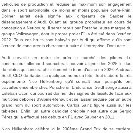
véhicules de production et réduise au maximum son engagement
dans le sport automobile, de moins en moins populaire outre-Rhin.
Döllner aurait déjà signifié aux dirigeants de Sauber le
désengagement d'Audi. Quant au groupe propulseur en cours de
conception à Neubourg, il serait repris par Porsche, autre marque du
groupe Volkswagen, dont le propre projet F1 a été tué dans l'œuf en
2022. Tous ces bruits sont balayés par Audi qui affirme qu'ils sont
l'œuvre de concurrents cherchant à nuire à l'entreprise. Dont acte.
Audi surveille en outre de près le marché des pilotes. Le
constructeur allemand souhaiterait pouvoir aligner dès 2025 le duo
de pilotes qui lancera officiellement le team d'usine en 2026. Andreas
Seidl, CEO de Sauber, a quelques noms en tête. Tout d'abord le très
expérimenté Nico Hülkenberg qu'il connaît bien puisqu'ils ont
travaillés ensemble chez Porsche en Endurance. Seidl songe aussi à
Esteban Ocon qui pourrait donner des signes de lassitude face aux
multiples déboires d'Alpine-Renault et se laisser séduire par un autre
grand nom du sport automobile. Carlos Sainz figure aussi sur les
tablettes. Enfin, un autre candidat crédible n'est autre que Sergio
Pérez qui a effectué ses débuts en F1 avec Sauber en 2011.
Nico Hülkenberg célèbre ici le 200ème Grand Prix de sa carrière.