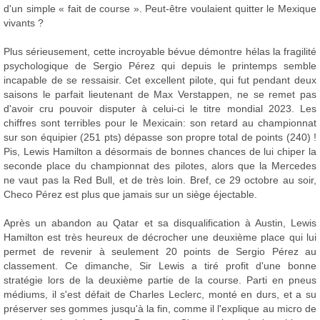
d'un simple « fait de course ». Peut-être voulaient quitter le Mexique
vivants ?
Plus sérieusement, cette incroyable bévue démontre hélas la fragilité
psychologique de Sergio Pérez qui depuis le printemps semble
incapable de se ressaisir. Cet excellent pilote, qui fut pendant deux
saisons le parfait lieutenant de Max Verstappen, ne se remet pas
d'avoir cru pouvoir disputer à celui-ci le titre mondial 2023. Les
chiffres sont terribles pour le Mexicain: son retard au championnat
sur son équipier (251 pts) dépasse son propre total de points (240) !
Pis, Lewis Hamilton a désormais de bonnes chances de lui chiper la
seconde place du championnat des pilotes, alors que la Mercedes
ne vaut pas la Red Bull, et de très loin. Bref, ce 29 octobre au soir,
Checo Pérez est plus que jamais sur un siège éjectable.
Après un abandon au Qatar et sa disqualification à Austin, Lewis
Hamilton est très heureux de décrocher une deuxième place qui lui
permet de revenir à seulement 20 points de Sergio Pérez au
classement. Ce dimanche, Sir Lewis a tiré profit d'une bonne
stratégie lors de la deuxième partie de la course. Parti en pneus
médiums, il s'est défait de Charles Leclerc, monté en durs, et a su
préserver ses gommes jusqu'à la fin, comme il l'explique au micro de