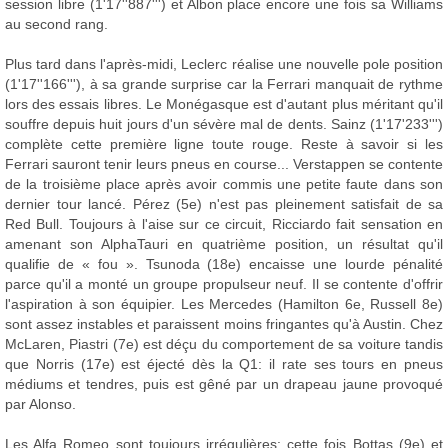
session libre (1'17''887''') et Albon place encore une fois sa Williams
au second rang.
Plus tard dans l'après-midi, Leclerc réalise une nouvelle pole position
(1'17''166'''), à sa grande surprise car la Ferrari manquait de rythme
lors des essais libres. Le Monégasque est d'autant plus méritant qu'il
souffre depuis huit jours d'un sévère mal de dents. Sainz (1'17'233''')
complète cette première ligne toute rouge. Reste à savoir si les
Ferrari sauront tenir leurs pneus en course... Verstappen se contente
de la troisième place après avoir commis une petite faute dans son
dernier tour lancé. Pérez (5e) n'est pas pleinement satisfait de sa
Red Bull. Toujours à l'aise sur ce circuit, Ricciardo fait sensation en
amenant son AlphaTauri en quatrième position, un résultat qu'il
qualifie de « fou ». Tsunoda (18e) encaisse une lourde pénalité
parce qu'il a monté un groupe propulseur neuf. Il se contente d'offrir
l'aspiration à son équipier. Les Mercedes (Hamilton 6e, Russell 8e)
sont assez instables et paraissent moins fringantes qu'à Austin. Chez
McLaren, Piastri (7e) est déçu du comportement de sa voiture tandis
que Norris (17e) est éjecté dès la Q1: il rate ses tours en pneus
médiums et tendres, puis est gêné par un drapeau jaune provoqué
par Alonso.
Les Alfa Romeo sont toujours irrégulières: cette fois Bottas (9e) et