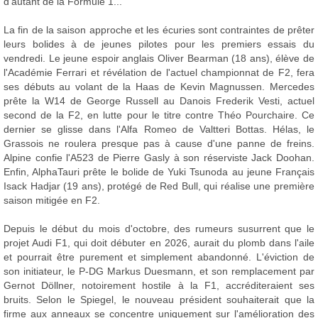
d'autant de la Formule 1...
La fin de la saison approche et les écuries sont contraintes de prêter
leurs bolides à de jeunes pilotes pour les premiers essais du
vendredi. Le jeune espoir anglais Oliver Bearman (18 ans), élève de
l'Académie Ferrari et révélation de l'actuel championnat de F2, fera
ses débuts au volant de la Haas de Kevin Magnussen. Mercedes
prête la W14 de George Russell au Danois Frederik Vesti, actuel
second de la F2, en lutte pour le titre contre Théo Pourchaire. Ce
dernier se glisse dans l'Alfa Romeo de Valtteri Bottas. Hélas, le
Grassois ne roulera presque pas à cause d'une panne de freins.
Alpine confie l'A523 de Pierre Gasly à son réserviste Jack Doohan.
Enfin, AlphaTauri prête le bolide de Yuki Tsunoda au jeune Français
Isack Hadjar (19 ans), protégé de Red Bull, qui réalise une première
saison mitigée en F2.
Depuis le début du mois d'octobre, des rumeurs susurrent que le
projet Audi F1, qui doit débuter en 2026, aurait du plomb dans l'aile
et pourrait être purement et simplement abandonné. L'éviction de
son initiateur, le P-DG Markus Duesmann, et son remplacement par
Gernot Döllner, notoirement hostile à la F1, accréditeraient ses
bruits. Selon le Spiegel, le nouveau président souhaiterait que la
firme aux anneaux se concentre uniquement sur l'amélioration des