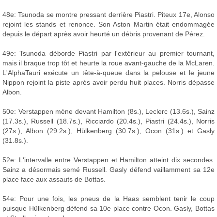
48e: Tsunoda se montre pressant derrière Piastri. Piteux 17e, Alonso
rejoint les stands et renonce. Son Aston Martin était endommagée
depuis le départ après avoir heurté un débris provenant de Pérez.
49e: Tsunoda déborde Piastri par l'extérieur au premier tournant,
mais il braque trop tôt et heurte la roue avant-gauche de la McLaren.
L'AlphaTauri exécute un tête-à-queue dans la pelouse et le jeune
Nippon rejoint la piste après avoir perdu huit places. Norris dépasse
Albon.
50e: Verstappen mène devant Hamilton (8s.), Leclerc (13.6s.), Sainz
(17.3s.), Russell (18.7s.), Ricciardo (20.4s.), Piastri (24.4s.), Norris
(27s.), Albon (29.2s.), Hülkenberg (30.7s.), Ocon (31s.) et Gasly
(31.8s.).
52e: L'intervalle entre Verstappen et Hamilton atteint dix secondes.
Sainz a désormais semé Russell. Gasly défend vaillamment sa 12e
place face aux assauts de Bottas.
54e: Pour une fois, les pneus de la Haas semblent tenir le coup
puisque Hülkenberg défend sa 10e place contre Ocon. Gasly, Bottas