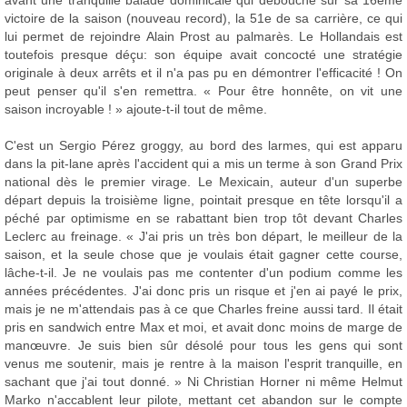
avant une tranquille balade dominicale qui débouche sur sa 16ème
victoire de la saison (nouveau record), la 51e de sa carrière, ce qui
lui permet de rejoindre Alain Prost au palmarès. Le Hollandais est
toutefois presque déçu: son équipe avait concocté une stratégie
originale à deux arrêts et il n'a pas pu en démontrer l'efficacité ! On
peut penser qu'il s'en remettra. « Pour être honnête, on vit une
saison incroyable ! » ajoute-t-il tout de même.
C'est un Sergio Pérez groggy, au bord des larmes, qui est apparu
dans la pit-lane après l'accident qui a mis un terme à son Grand Prix
national dès le premier virage. Le Mexicain, auteur d'un superbe
départ depuis la troisième ligne, pointait presque en tête lorsqu'il a
péché par optimisme en se rabattant bien trop tôt devant Charles
Leclerc au freinage. « J'ai pris un très bon départ, le meilleur de la
saison, et la seule chose que je voulais était gagner cette course,
lâche-t-il. Je ne voulais pas me contenter d'un podium comme les
années précédentes. J'ai donc pris un risque et j'en ai payé le prix,
mais je ne m'attendais pas à ce que Charles freine aussi tard. Il était
pris en sandwich entre Max et moi, et avait donc moins de marge de
manœuvre. Je suis bien sûr désolé pour tous les gens qui sont
venus me soutenir, mais je rentre à la maison l'esprit tranquille, en
sachant que j'ai tout donné. » Ni Christian Horner ni même Helmut
Marko n'accablent leur pilote, mettant cet abandon sur le compte