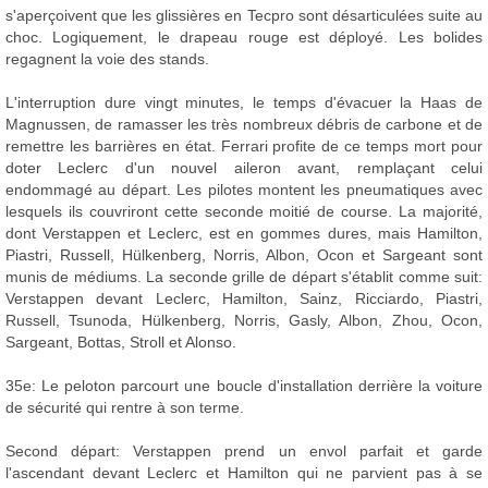
s'aperçoivent que les glissières en Tecpro sont désarticulées suite au
choc. Logiquement, le drapeau rouge est déployé. Les bolides
regagnent la voie des stands.
L'interruption dure vingt minutes, le temps d'évacuer la Haas de
Magnussen, de ramasser les très nombreux débris de carbone et de
remettre les barrières en état. Ferrari profite de ce temps mort pour
doter Leclerc d'un nouvel aileron avant, remplaçant celui
endommagé au départ. Les pilotes montent les pneumatiques avec
lesquels ils couvriront cette seconde moitié de course. La majorité,
dont Verstappen et Leclerc, est en gommes dures, mais Hamilton,
Piastri, Russell, Hülkenberg, Norris, Albon, Ocon et Sargeant sont
munis de médiums. La seconde grille de départ s'établit comme suit:
Verstappen devant Leclerc, Hamilton, Sainz, Ricciardo, Piastri,
Russell, Tsunoda, Hülkenberg, Norris, Gasly, Albon, Zhou, Ocon,
Sargeant, Bottas, Stroll et Alonso.
35e: Le peloton parcourt une boucle d'installation derrière la voiture
de sécurité qui rentre à son terme.
Second départ: Verstappen prend un envol parfait et garde
l'ascendant devant Leclerc et Hamilton qui ne parvient pas à se