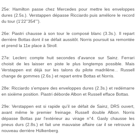
25e: Hamilton passe chez Mercedes pour mettre les enveloppes
dures (2.5s.). Verstappen dépasse Ricciardo puis améliore le record
du tour (1'22''354''').
26e: Piastri chausse à son tour le composé blanc (3.3s.). Il repart
derrière Bottas dont il se défait aussitôt. Norris poursuit sa remontée
et prend la 11e place à Stroll.
27e: Leclerc compte huit secondes d'avance sur Sainz. Ferrari
choisit de les laisser en piste le plus longtemps possible. Mais
Verstappen est déjà sur les talons du pilote madrilène... Russell
change de gommes (2.6s.) et repart entre Bottas et Norris.
28e: Ricciardo s'empare des enveloppes dures (2.3s.) et redémarre
en sixième position. Piastri déborde Albon et Russell efface Bottas.
29e: Verstappen est si rapide qu'il se défait de Sainz, DRS ouvert,
avant même le premier freinage. Russell double Albon. Norris
dépasse Bottas par l'extérieur au virage n°4. Gasly chausse les
pneus durs (2.8s.) et fait une mauvaise affaire car il se retrouve à
nouveau derrière Hülkenberg.