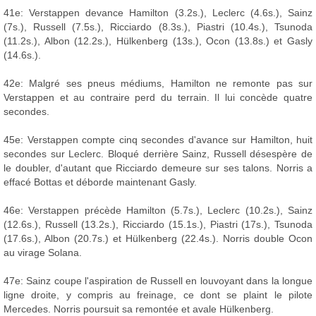
41e: Verstappen devance Hamilton (3.2s.), Leclerc (4.6s.), Sainz
(7s.), Russell (7.5s.), Ricciardo (8.3s.), Piastri (10.4s.), Tsunoda
(11.2s.), Albon (12.2s.), Hülkenberg (13s.), Ocon (13.8s.) et Gasly
(14.6s.).
42e: Malgré ses pneus médiums, Hamilton ne remonte pas sur
Verstappen et au contraire perd du terrain. Il lui concède quatre
secondes.
45e: Verstappen compte cinq secondes d'avance sur Hamilton, huit
secondes sur Leclerc. Bloqué derrière Sainz, Russell désespère de
le doubler, d'autant que Ricciardo demeure sur ses talons. Norris a
effacé Bottas et déborde maintenant Gasly.
46e: Verstappen précède Hamilton (5.7s.), Leclerc (10.2s.), Sainz
(12.6s.), Russell (13.2s.), Ricciardo (15.1s.), Piastri (17s.), Tsunoda
(17.6s.), Albon (20.7s.) et Hülkenberg (22.4s.). Norris double Ocon
au virage Solana.
47e: Sainz coupe l'aspiration de Russell en louvoyant dans la longue
ligne droite, y compris au freinage, ce dont se plaint le pilote
Mercedes. Norris poursuit sa remontée et avale Hülkenberg.