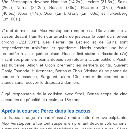
69e: Verstappen devance Hamilton (14.2s.), Leclerc (21.6s.), Sainz
(26s.), Norris (34.2s.), Russell (36s.), Ricciardo (37s.), Piastri
(40.6s.), Albon (47s.), Ocon (1m.), Gasly (1m. 03s.) et Hülkenberg
(1m. 06s.).
71e et dernier tour: Max Verstappen remporte sa 16e victoire de la
saison devant Hamilton qui arrache de justesse le point du meilleur
chrono (1'21''334'''). Les Ferrari de Leclerc et de Sainz sont
respectivement troisième et quatrième. Norris conclut une belle
remontée à la cinquième place. Russell finit sixième. Ricciardo (7e)
inscrit ses premiers points depuis son retour à la compétition. Piastri
est huitième. Albon et Ocon prennent les derniers points. Suivent
Gasly, Tsunoda, Hülkenberg, Bottas et Zhou. Victime d'une panne de
pompe à essence, Sargeant, alors 13e, rentre directement aux
stands sans recevoir le drapeau à damiers.
Jugé responsable de la collision avec Stroll, Bottas écope de cinq
secondes de pénalité et recule au 15e rang.
Après la course: Pérez dans les cactus
Le drapeau rouge n'a pas réussi à rendre cette épreuve palpitante.
Max Verstappen a tué tout suspens en prenant deux envols canons,