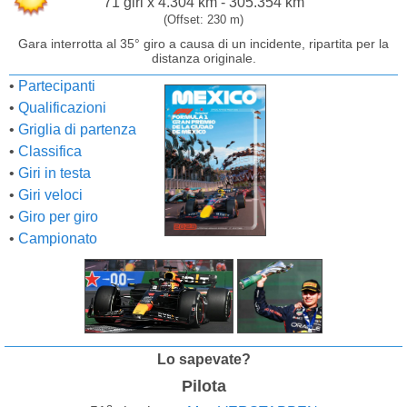
71 giri x 4.304 km - 305.354 km
(Offset: 230 m)
Gara interrotta al 35° giro a causa di un incidente, ripartita per la
distanza originale.
•
Partecipanti
•
Qualificazioni
•
Griglia di partenza
•
Classifica
•
Giri in testa
•
Giri veloci
•
Giro per giro
•
Campionato
Lo sapevate?
Pilota