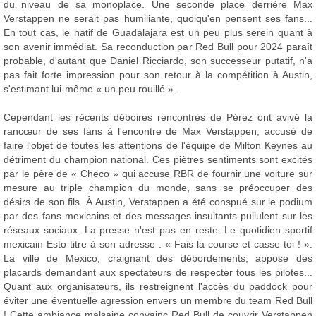
du niveau de sa monoplace. Une seconde place derrière Max
Verstappen ne serait pas humiliante, quoiqu'en pensent ses fans...
En tout cas, le natif de Guadalajara est un peu plus serein quant à
son avenir immédiat. Sa reconduction par Red Bull pour 2024 paraît
probable, d'autant que Daniel Ricciardo, son successeur putatif, n'a
pas fait forte impression pour son retour à la compétition à Austin,
s'estimant lui-même « un peu rouillé ».
Cependant les récents déboires rencontrés de Pérez ont avivé la
rancœur de ses fans à l'encontre de Max Verstappen, accusé de
faire l'objet de toutes les attentions de l'équipe de Milton Keynes au
détriment du champion national. Ces piètres sentiments sont excités
par le père de « Checo » qui accuse RBR de fournir une voiture sur
mesure au triple champion du monde, sans se préoccuper des
désirs de son fils. À Austin, Verstappen a été conspué sur le podium
par des fans mexicains et des messages insultants pullulent sur les
réseaux sociaux. La presse n'est pas en reste. Le quotidien sportif
mexicain Esto titre à son adresse : « Fais la course et casse toi ! ».
La ville de Mexico, craignant des débordements, appose des
placards demandant aux spectateurs de respecter tous les pilotes...
Quant aux organisateurs, ils restreignent l'accès du paddock pour
éviter une éventuelle agression envers un membre du team Red Bull
! Cette ambiance malsaine convainc Red Bull de couvrir Verstappen