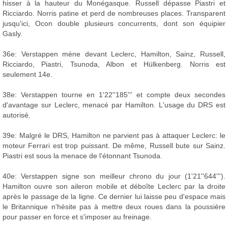
hisser à la hauteur du Monégasque. Russell dépasse Piastri et
Ricciardo. Norris patine et perd de nombreuses places. Transparent
jusqu'ici, Ocon double plusieurs concurrents, dont son équipier
Gasly.
36e: Verstappen mène devant Leclerc, Hamilton, Sainz, Russell,
Ricciardo, Piastri, Tsunoda, Albon et Hülkenberg. Norris est
seulement 14e.
38e: Verstappen tourne en 1'22''185''' et compte deux secondes
d'avantage sur Leclerc, menacé par Hamilton. L'usage du DRS est
autorisé.
39e: Malgré le DRS, Hamilton ne parvient pas à attaquer Leclerc: le
moteur Ferrari est trop puissant. De même, Russell bute sur Sainz.
Piastri est sous la menace de l'étonnant Tsunoda.
40e: Verstappen signe son meilleur chrono du jour (1'21''644''').
Hamilton ouvre son aileron mobile et déboîte Leclerc par la droite
après le passage de la ligne. Ce dernier lui laisse peu d'espace mais
le Britannique n'hésite pas à mettre deux roues dans la poussière
pour passer en force et s'imposer au freinage.