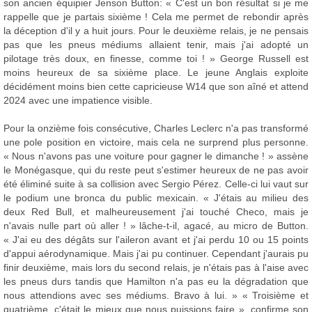
son ancien équipier Jenson Button: « C'est un bon résultat si je me
rappelle que je partais sixième ! Cela me permet de rebondir après
la déception d'il y a huit jours. Pour le deuxième relais, je ne pensais
pas que les pneus médiums allaient tenir, mais j'ai adopté un
pilotage très doux, en finesse, comme toi ! » George Russell est
moins heureux de sa sixième place. Le jeune Anglais exploite
décidément moins bien cette capricieuse W14 que son aîné et attend
2024 avec une impatience visible.
Pour la onzième fois consécutive, Charles Leclerc n'a pas transformé
une pole position en victoire, mais cela ne surprend plus personne.
« Nous n'avons pas une voiture pour gagner le dimanche ! » assène
le Monégasque, qui du reste peut s'estimer heureux de ne pas avoir
été éliminé suite à sa collision avec Sergio Pérez. Celle-ci lui vaut sur
le podium une bronca du public mexicain. « J'étais au milieu des
deux Red Bull, et malheureusement j'ai touché Checo, mais je
n'avais nulle part où aller ! » lâche-t-il, agacé, au micro de Button.
« J'ai eu des dégâts sur l'aileron avant et j'ai perdu 10 ou 15 points
d'appui aérodynamique. Mais j'ai pu continuer. Cependant j'aurais pu
finir deuxième, mais lors du second relais, je n'étais pas à l'aise avec
les pneus durs tandis que Hamilton n'a pas eu la dégradation que
nous attendions avec ses médiums. Bravo à lui. » « Troisième et
quatrième, c'était le mieux que nous puissions faire », confirme son