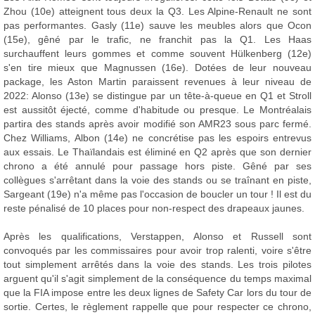
Zhou (10e) atteignent tous deux la Q3. Les Alpine-Renault ne sont
pas performantes. Gasly (11e) sauve les meubles alors que Ocon
(15e), gêné par le trafic, ne franchit pas la Q1. Les Haas
surchauffent leurs gommes et comme souvent Hülkenberg (12e)
s'en tire mieux que Magnussen (16e). Dotées de leur nouveau
package, les Aston Martin paraissent revenues à leur niveau de
2022: Alonso (13e) se distingue par un tête-à-queue en Q1 et Stroll
est aussitôt éjecté, comme d'habitude ou presque. Le Montréalais
partira des stands après avoir modifié son AMR23 sous parc fermé.
Chez Williams, Albon (14e) ne concrétise pas les espoirs entrevus
aux essais. Le Thaïlandais est éliminé en Q2 après que son dernier
chrono a été annulé pour passage hors piste. Gêné par ses
collègues s'arrêtant dans la voie des stands ou se traînant en piste,
Sargeant (19e) n'a même pas l'occasion de boucler un tour ! Il est du
reste pénalisé de 10 places pour non-respect des drapeaux jaunes.
Après les qualifications, Verstappen, Alonso et Russell sont
convoqués par les commissaires pour avoir trop ralenti, voire s'être
tout simplement arrêtés dans la voie des stands. Les trois pilotes
arguent qu'il s'agit simplement de la conséquence du temps maximal
que la FIA impose entre les deux lignes de Safety Car lors du tour de
sortie. Certes, le règlement rappelle que pour respecter ce chrono,