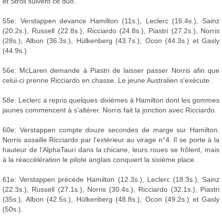
et Stroll suivent ce duo.
55e: Verstappen devance Hamilton (11s.), Leclerc (16.4s.), Sainz
(20.2s.), Russell (22.8s.), Ricciardo (24.8s.), Piastri (27.2s.), Norris
(28s.), Albon (36.3s.), Hülkenberg (43.7s.), Ocon (44.3s.) et Gasly
(44.9s.).
56e: McLaren demande à Piastri de laisser passer Norris afin que
celui-ci prenne Ricciardo en chasse. Le jeune Australien s'exécute.
58e: Leclerc a repris quelques dixièmes à Hamilton dont les gommes
jaunes commencent à s'altérer. Norris fait la jonction avec Ricciardo.
60e: Verstappen compte douze secondes de marge sur Hamilton.
Norris assaille Ricciardo par l'extérieur au virage n°4. Il se porte à la
hauteur de l'AlphaTauri dans la chicane, leurs roues se frôlent, mais
à la réaccélération le pilote anglais conquiert la sixième place.
61e: Verstappen précède Hamilton (12.3s.), Leclerc (18.3s.), Sainz
(22.3s.), Russell (27.1s.), Norris (30.4s.), Ricciardo (32.1s.), Piastri
(35s.), Albon (42.5s.), Hülkenberg (48.8s.), Ocon (49.2s.) et Gasly
(50s.).