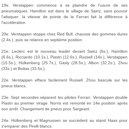
19e: Verstappen commence à se plaindre de l'usure de ses
pneumatiques. Hamilton est dans le sillage de Sainz, sans pouvoir
l'attaquer: la vitesse de pointe de la Ferrari fait la différence à
l'accélération.
20e: Verstappen stoppe chez Red Bull, chausse des gommes dures
(2.4s.), puis se relance en septième position.
21e: Leclerc est le nouveau leader devant Sainz (6s.), Hamilton
(6.6s.), Ricciardo (10.1s.), Piastri (12.6s.), Russell (14s.), Verstappen
(15.5s.), Hülkenberg (25.7s.), Gasly (28.5s.), Albon (32.2s.), Zhou
(33s.) et Bottas (33.5s.).
22e: Verstappen efface facilement Russell. Zhou bascule sur les
pneus blancs.
23e: Sept secondes séparent les pilotes Ferrari. Verstappen double
Piastri au premier virage. Norris est remonté en 14e position après
son arrêt. Changement de pneus pour Sargeant.
24e: Hülkenberg et Magnussen se succèdent au stand Haas pour
s'emparer des Pirelli blancs.