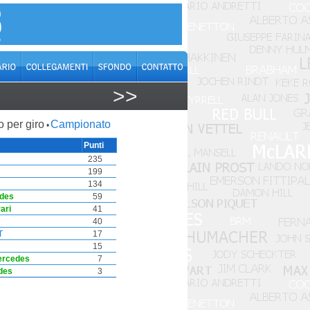
>>
o per giro
Campionato
•
Punti
235
199
134
des
59
ari
41
40
T
17
15
ercedes
7
des
3