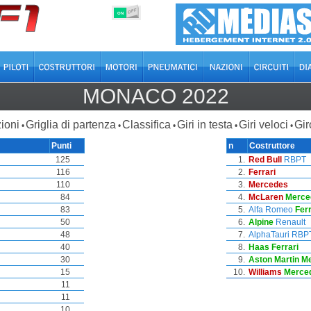
OFF
ON
MONACO 2022
ioni
Griglia di partenza
Classifica
Giri in testa
Giri veloci
Gir
•
•
•
•
•
Punti
n
Costruttore
125
1.
Red Bull
RBPT
116
2.
Ferrari
110
3.
Mercedes
84
4.
McLaren
Merce
83
5.
Alfa Romeo
Ferr
50
6.
Alpine
Renault
48
7.
AlphaTauri
RBP
40
8.
Haas
Ferrari
30
9.
Aston Martin
M
15
10.
Williams
Merce
11
11
10