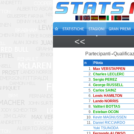
<<
Partecipanti
Qualificaz
•
n
Pilota
1.
Max VERSTAPPEN
2.
Charles LECLERC
3.
Sergio PEREZ
4.
George RUSSELL
5.
Carlos SAINZ
6.
Lewis HAMILTON
7.
Lando NORRIS
8.
Valtteri BOTTAS
9.
Esteban OCON
10.
Kevin MAGNUSSEN
11.
Daniel RICCIARDO
Yuki TSUNODA
13.
Fernando ALONSO