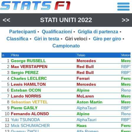
<<
STATI UNITI 2022
>>
Partecipanti
•
Qualificazioni
•
Griglia di partenza
•
Classifica
•
Giri in testa
•
Giri veloci
•
Giro per giro
•
Campionato
n
Pilota
Telaio
Motore
1
George RUSSELL
Mercedes
Merc
2
Max VERSTAPPEN
Red Bull
RBPT
3
Sergio PEREZ
Red Bull
RBPT
4
Charles LECLERC
Ferrari
Ferra
5
Lewis HAMILTON
Mercedes
Merc
6
Esteban OCON
Alpine
Renau
7
Lando NORRIS
McLaren
Merc
8
Sebastian VETTEL
Aston Martin
Merc
9
Pierre GASLY
AlphaTauri
RBPT
10
Fernando ALONSO
Alpine
Renau
11
Yuki TSUNODA
AlphaTauri
RBPT
12
Mick SCHUMACHER
Haas
Ferra
13
Guanyu ZHOU
Alfa Romeo
Ferra