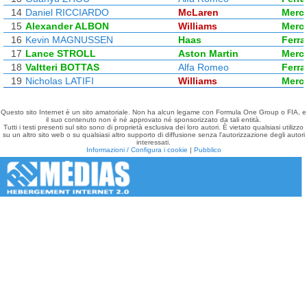
14
Daniel RICCIARDO
McLaren
Merc
15
Alexander ALBON
Williams
Merc
16
Kevin MAGNUSSEN
Haas
Ferra
17
Lance STROLL
Aston Martin
Merc
18
Valtteri BOTTAS
Alfa Romeo
Ferra
19
Nicholas LATIFI
Williams
Merc
Questo sito Internet è un sito amatoriale. Non ha alcun legame con Formula One Group o FIA, e
il suo contenuto non è né approvato né sponsorizzato da tali entità.
Tutti i testi presenti sul sito sono di proprietà esclusiva dei loro autori. È vietato qualsiasi utilizzo
su un altro sito web o su qualsiasi altro supporto di diffusione senza l'autorizzazione degli autori
interessati.
Informazioni / Configura i cookie
|
Pubblico