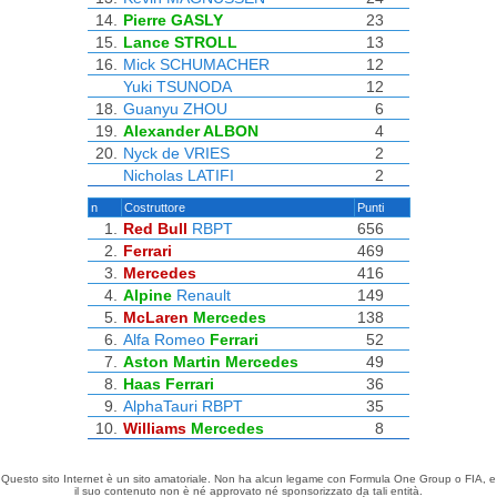
14.
Pierre GASLY
23
15.
Lance STROLL
13
16.
Mick SCHUMACHER
12
Yuki TSUNODA
12
18.
Guanyu ZHOU
6
19.
Alexander ALBON
4
20.
Nyck de VRIES
2
Nicholas LATIFI
2
n
Costruttore
Punti
1.
Red Bull
RBPT
656
2.
Ferrari
469
3.
Mercedes
416
4.
Alpine
Renault
149
5.
McLaren
Mercedes
138
6.
Alfa Romeo
Ferrari
52
7.
Aston Martin
Mercedes
49
8.
Haas
Ferrari
36
9.
AlphaTauri
RBPT
35
10.
Williams
Mercedes
8
Questo sito Internet è un sito amatoriale. Non ha alcun legame con Formula One Group o FIA, e
il suo contenuto non è né approvato né sponsorizzato da tali entità.