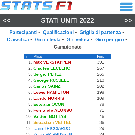
<<
STATI UNITI 2022
>>
Partecipanti
•
Qualificazioni
•
Griglia di partenza
•
Classifica
•
Giri in testa
•
Giri veloci
•
Giro per giro
•
Campionato
n
Pilota
Punti
1.
Max VERSTAPPEN
391
2.
Charles LECLERC
267
3.
Sergio PEREZ
265
4.
George RUSSELL
218
5.
Carlos SAINZ
202
6.
Lewis HAMILTON
198
7.
Lando NORRIS
109
8.
Esteban OCON
78
9.
Fernando ALONSO
71
10.
Valtteri BOTTAS
46
11.
Sebastian VETTEL
36
12.
Daniel RICCIARDO
29
13.
Kevin MAGNUSSEN
24