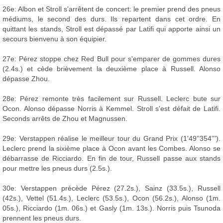
26e: Albon et Stroll s'arrêtent de concert: le premier prend des pneus
médiums, le second des durs. Ils repartent dans cet ordre. En
quittant les stands, Stroll est dépassé par Latifi qui apporte ainsi un
secours bienvenu à son équipier.
27e: Pérez stoppe chez Red Bull pour s'emparer de gommes dures
(2.4s.) et cède brièvement la deuxième place à Russell. Alonso
dépasse Zhou.
28e: Pérez remonte très facilement sur Russell. Leclerc bute sur
Ocon. Alonso dépasse Norris à Kemmel. Stroll s'est défait de Latifi.
Seconds arrêts de Zhou et Magnussen.
29e: Verstappen réalise le meilleur tour du Grand Prix (1'49''354''').
Leclerc prend la sixième place à Ocon avant les Combes. Alonso se
débarrasse de Ricciardo. En fin de tour, Russell passe aux stands
pour mettre les pneus durs (2.5s.).
30e: Verstappen précède Pérez (27.2s.), Sainz (33.5s.), Russell
(42s.), Vettel (51.4s.), Leclerc (53.5s.), Ocon (56.2s.), Alonso (1m.
05s.), Ricciardo (1m. 06s.) et Gasly (1m. 13s.). Norris puis Tsunoda
prennent les pneus durs.