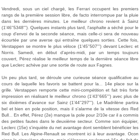
Vendredi, sous un ciel chargé, les Ferrari occupent les premiers
rangs de la première session libre, de facto interrompue par la pluie
dans les dernières minutes. Le meilleur chrono revient à Sainz
(1'46''5348'''). Quelques instants plus tard, l'asphalte a séché pour le
coup d'envoi de la seconde séance, mais celle-ci sera de nouveau
écourtée par une averse qui entraîne quelques sorties. Cette fois,
Verstappen se montre le plus véloce (1'45''507''') devant Leclerc et
Norris. Samedi, en début d'après-midi, par un temps toujours
couvert, Pérez réalise le meilleur temps de la dernière séance libre
que Leclerc achève par une sortie de route aux Fagnes.
Un peu plus tard, se déroule une curieuse séance qualificative au
cours de laquelle les favoris se battent pour la... 14e place sur la
grille. Verstappen remporte cette mini-compétition et fait très forte
impression en réalisant le meilleur chrono (1'43''665''') avec plus de
six dixièmes d'avance sur Sainz (1'44''297'''). Le Madrilène partira
bel et bien en pole position, mais il s'alarme de la vitesse des Red
Bull... En effet, Pérez (2e) manque la pole pour 2/10e car il a commis
des petites fautes dans le deuxième secteur. Comme son équipier,
Leclerc (15e) s'inquiète du net avantage dont semblent bénéficier les
Red Bull. Les Alpine-Renault se montrent ici à leur avantage. Ocon