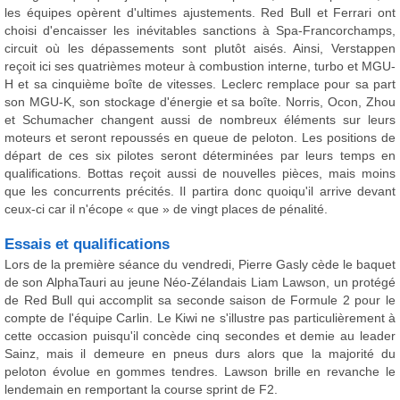
les équipes opèrent d'ultimes ajustements. Red Bull et Ferrari ont
choisi d'encaisser les inévitables sanctions à Spa-Francorchamps,
circuit où les dépassements sont plutôt aisés. Ainsi, Verstappen
reçoit ici ses quatrièmes moteur à combustion interne, turbo et MGU-
H et sa cinquième boîte de vitesses. Leclerc remplace pour sa part
son MGU-K, son stockage d'énergie et sa boîte. Norris, Ocon, Zhou
et Schumacher changent aussi de nombreux éléments sur leurs
moteurs et seront repoussés en queue de peloton. Les positions de
départ de ces six pilotes seront déterminées par leurs temps en
qualifications. Bottas reçoit aussi de nouvelles pièces, mais moins
que les concurrents précités. Il partira donc quoiqu'il arrive devant
ceux-ci car il n'écope « que » de vingt places de pénalité.
Essais et qualifications
Lors de la première séance du vendredi, Pierre Gasly cède le baquet
de son AlphaTauri au jeune Néo-Zélandais Liam Lawson, un protégé
de Red Bull qui accomplit sa seconde saison de Formule 2 pour le
compte de l'équipe Carlin. Le Kiwi ne s'illustre pas particulièrement à
cette occasion puisqu'il concède cinq secondes et demie au leader
Sainz, mais il demeure en pneus durs alors que la majorité du
peloton évolue en gommes tendres. Lawson brille en revanche le
lendemain en remportant la course sprint de F2.