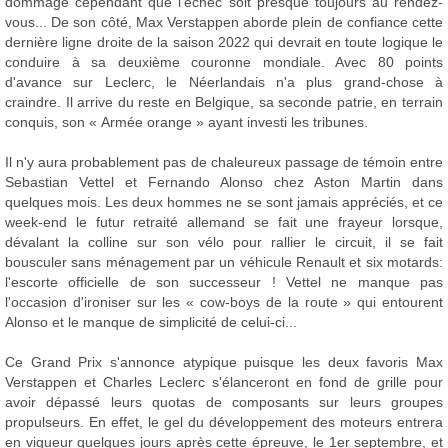
dommage cependant que l'échec soit presque toujours au rendez-
vous... De son côté, Max Verstappen aborde plein de confiance cette
dernière ligne droite de la saison 2022 qui devrait en toute logique le
conduire à sa deuxième couronne mondiale. Avec 80 points
d'avance sur Leclerc, le Néerlandais n'a plus grand-chose à
craindre. Il arrive du reste en Belgique, sa seconde patrie, en terrain
conquis, son « Armée orange » ayant investi les tribunes.
Il n'y aura probablement pas de chaleureux passage de témoin entre
Sebastian Vettel et Fernando Alonso chez Aston Martin dans
quelques mois. Les deux hommes ne se sont jamais appréciés, et ce
week-end le futur retraité allemand se fait une frayeur lorsque,
dévalant la colline sur son vélo pour rallier le circuit, il se fait
bousculer sans ménagement par un véhicule Renault et six motards:
l'escorte officielle de son successeur ! Vettel ne manque pas
l'occasion d'ironiser sur les « cow-boys de la route » qui entourent
Alonso et le manque de simplicité de celui-ci...
Ce Grand Prix s'annonce atypique puisque les deux favoris Max
Verstappen et Charles Leclerc s'élanceront en fond de grille pour
avoir dépassé leurs quotas de composants sur leurs groupes
propulseurs. En effet, le gel du développement des moteurs entrera
en vigueur quelques jours après cette épreuve, le 1er septembre, et