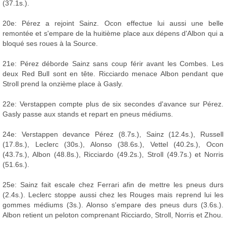
(37.1s.).
20e: Pérez a rejoint Sainz. Ocon effectue lui aussi une belle
remontée et s'empare de la huitième place aux dépens d'Albon qui a
bloqué ses roues à la Source.
21e: Pérez déborde Sainz sans coup férir avant les Combes. Les
deux Red Bull sont en tête. Ricciardo menace Albon pendant que
Stroll prend la onzième place à Gasly.
22e: Verstappen compte plus de six secondes d'avance sur Pérez.
Gasly passe aux stands et repart en pneus médiums.
24e: Verstappen devance Pérez (8.7s.), Sainz (12.4s.), Russell
(17.8s.), Leclerc (30s.), Alonso (38.6s.), Vettel (40.2s.), Ocon
(43.7s.), Albon (48.8s.), Ricciardo (49.2s.), Stroll (49.7s.) et Norris
(51.6s.).
25e: Sainz fait escale chez Ferrari afin de mettre les pneus durs
(2.4s.). Leclerc stoppe aussi chez les Rouges mais reprend lui les
gommes médiums (3s.). Alonso s'empare des pneus durs (3.6s.).
Albon retient un peloton comprenant Ricciardo, Stroll, Norris et Zhou.