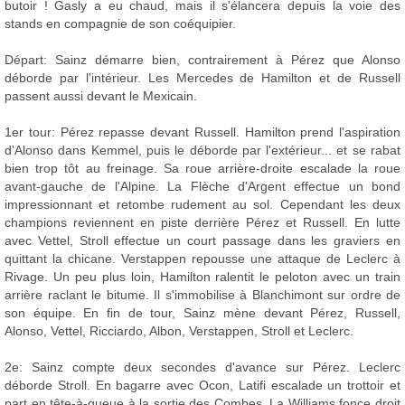
butoir ! Gasly a eu chaud, mais il s'élancera depuis la voie des
stands en compagnie de son coéquipier.
Départ: Sainz démarre bien, contrairement à Pérez que Alonso
déborde par l'intérieur. Les Mercedes de Hamilton et de Russell
passent aussi devant le Mexicain.
1er tour: Pérez repasse devant Russell. Hamilton prend l'aspiration
d'Alonso dans Kemmel, puis le déborde par l'extérieur... et se rabat
bien trop tôt au freinage. Sa roue arrière-droite escalade la roue
avant-gauche de l'Alpine. La Flèche d'Argent effectue un bond
impressionnant et retombe rudement au sol. Cependant les deux
champions reviennent en piste derrière Pérez et Russell. En lutte
avec Vettel, Stroll effectue un court passage dans les graviers en
quittant la chicane. Verstappen repousse une attaque de Leclerc à
Rivage. Un peu plus loin, Hamilton ralentit le peloton avec un train
arrière raclant le bitume. Il s'immobilise à Blanchimont sur ordre de
son équipe. En fin de tour, Sainz mène devant Pérez, Russell,
Alonso, Vettel, Ricciardo, Albon, Verstappen, Stroll et Leclerc.
2e: Sainz compte deux secondes d'avance sur Pérez. Leclerc
déborde Stroll. En bagarre avec Ocon, Latifi escalade un trottoir et
part en tête-à-queue à la sortie des Combes. La Williams fonce droit