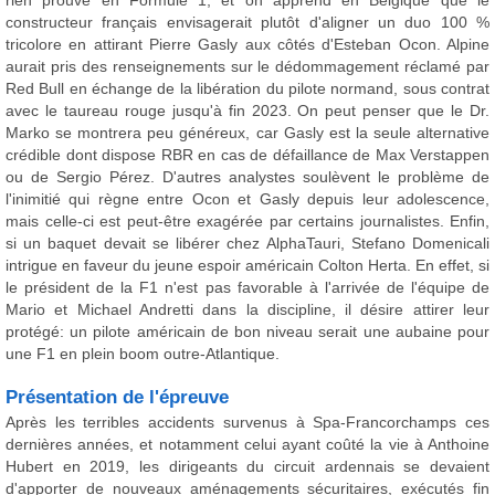
rien prouvé en Formule 1, et on apprend en Belgique que le
constructeur français envisagerait plutôt d'aligner un duo 100 %
tricolore en attirant Pierre Gasly aux côtés d'Esteban Ocon. Alpine
aurait pris des renseignements sur le dédommagement réclamé par
Red Bull en échange de la libération du pilote normand, sous contrat
avec le taureau rouge jusqu'à fin 2023. On peut penser que le Dr.
Marko se montrera peu généreux, car Gasly est la seule alternative
crédible dont dispose RBR en cas de défaillance de Max Verstappen
ou de Sergio Pérez. D'autres analystes soulèvent le problème de
l'inimitié qui règne entre Ocon et Gasly depuis leur adolescence,
mais celle-ci est peut-être exagérée par certains journalistes. Enfin,
si un baquet devait se libérer chez AlphaTauri, Stefano Domenicali
intrigue en faveur du jeune espoir américain Colton Herta. En effet, si
le président de la F1 n'est pas favorable à l'arrivée de l'équipe de
Mario et Michael Andretti dans la discipline, il désire attirer leur
protégé: un pilote américain de bon niveau serait une aubaine pour
une F1 en plein boom outre-Atlantique.
Présentation de l'épreuve
Après les terribles accidents survenus à Spa-Francorchamps ces
dernières années, et notamment celui ayant coûté la vie à Anthoine
Hubert en 2019, les dirigeants du circuit ardennais se devaient
d'apporter de nouveaux aménagements sécuritaires, exécutés fin