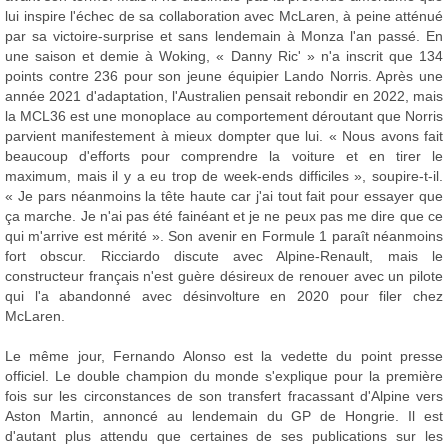
lui inspire l'échec de sa collaboration avec McLaren, à peine atténué
par sa victoire-surprise et sans lendemain à Monza l'an passé. En
une saison et demie à Woking, « Danny Ric' » n'a inscrit que 134
points contre 236 pour son jeune équipier Lando Norris. Après une
année 2021 d'adaptation, l'Australien pensait rebondir en 2022, mais
la MCL36 est une monoplace au comportement déroutant que Norris
parvient manifestement à mieux dompter que lui. « Nous avons fait
beaucoup d'efforts pour comprendre la voiture et en tirer le
maximum, mais il y a eu trop de week-ends difficiles », soupire-t-il.
« Je pars néanmoins la tête haute car j'ai tout fait pour essayer que
ça marche. Je n'ai pas été fainéant et je ne peux pas me dire que ce
qui m'arrive est mérité ». Son avenir en Formule 1 paraît néanmoins
fort obscur. Ricciardo discute avec Alpine-Renault, mais le
constructeur français n'est guère désireux de renouer avec un pilote
qui l'a abandonné avec désinvolture en 2020 pour filer chez
McLaren.
Le même jour, Fernando Alonso est la vedette du point presse
officiel. Le double champion du monde s'explique pour la première
fois sur les circonstances de son transfert fracassant d'Alpine vers
Aston Martin, annoncé au lendemain du GP de Hongrie. Il est
d'autant plus attendu que certaines de ses publications sur les