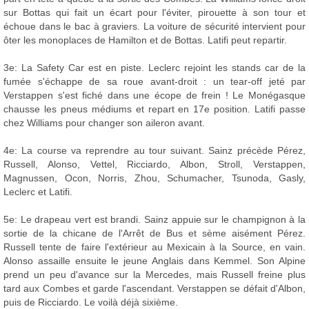
sur Bottas qui fait un écart pour l'éviter, pirouette à son tour et
échoue dans le bac à graviers. La voiture de sécurité intervient pour
ôter les monoplaces de Hamilton et de Bottas. Latifi peut repartir.
3e: La Safety Car est en piste. Leclerc rejoint les stands car de la
fumée s'échappe de sa roue avant-droit : un tear-off jeté par
Verstappen s'est fiché dans une écope de frein ! Le Monégasque
chausse les pneus médiums et repart en 17e position. Latifi passe
chez Williams pour changer son aileron avant.
4e: La course va reprendre au tour suivant. Sainz précède Pérez,
Russell, Alonso, Vettel, Ricciardo, Albon, Stroll, Verstappen,
Magnussen, Ocon, Norris, Zhou, Schumacher, Tsunoda, Gasly,
Leclerc et Latifi.
5e: Le drapeau vert est brandi. Sainz appuie sur le champignon à la
sortie de la chicane de l'Arrêt de Bus et sème aisément Pérez.
Russell tente de faire l'extérieur au Mexicain à la Source, en vain.
Alonso assaille ensuite le jeune Anglais dans Kemmel. Son Alpine
prend un peu d'avance sur la Mercedes, mais Russell freine plus
tard aux Combes et garde l'ascendant. Verstappen se défait d'Albon,
puis de Ricciardo. Le voilà déjà sixième.