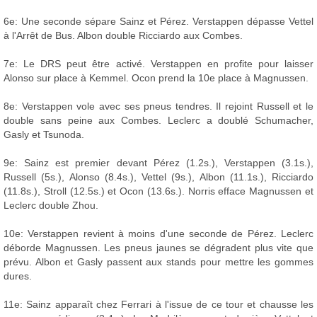
6e: Une seconde sépare Sainz et Pérez. Verstappen dépasse Vettel
à l'Arrêt de Bus. Albon double Ricciardo aux Combes.
7e: Le DRS peut être activé. Verstappen en profite pour laisser
Alonso sur place à Kemmel. Ocon prend la 10e place à Magnussen.
8e: Verstappen vole avec ses pneus tendres. Il rejoint Russell et le
double sans peine aux Combes. Leclerc a doublé Schumacher,
Gasly et Tsunoda.
9e: Sainz est premier devant Pérez (1.2s.), Verstappen (3.1s.),
Russell (5s.), Alonso (8.4s.), Vettel (9s.), Albon (11.1s.), Ricciardo
(11.8s.), Stroll (12.5s.) et Ocon (13.6s.). Norris efface Magnussen et
Leclerc double Zhou.
10e: Verstappen revient à moins d'une seconde de Pérez. Leclerc
déborde Magnussen. Les pneus jaunes se dégradent plus vite que
prévu. Albon et Gasly passent aux stands pour mettre les gommes
dures.
11e: Sainz apparaît chez Ferrari à l'issue de ce tour et chausse les