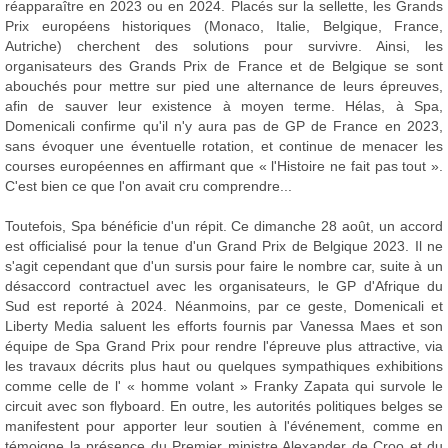
réapparaître en 2023 ou en 2024. Placés sur la sellette, les Grands
Prix européens historiques (Monaco, Italie, Belgique, France,
Autriche) cherchent des solutions pour survivre. Ainsi, les
organisateurs des Grands Prix de France et de Belgique se sont
abouchés pour mettre sur pied une alternance de leurs épreuves,
afin de sauver leur existence à moyen terme. Hélas, à Spa,
Domenicali confirme qu'il n'y aura pas de GP de France en 2023,
sans évoquer une éventuelle rotation, et continue de menacer les
courses européennes en affirmant que « l'Histoire ne fait pas tout ».
C'est bien ce que l'on avait cru comprendre...
Toutefois, Spa bénéficie d'un répit. Ce dimanche 28 août, un accord
est officialisé pour la tenue d'un Grand Prix de Belgique 2023. Il ne
s'agit cependant que d'un sursis pour faire le nombre car, suite à un
désaccord contractuel avec les organisateurs, le GP d'Afrique du
Sud est reporté à 2024. Néanmoins, par ce geste, Domenicali et
Liberty Media saluent les efforts fournis par Vanessa Maes et son
équipe de Spa Grand Prix pour rendre l'épreuve plus attractive, via
les travaux décrits plus haut ou quelques sympathiques exhibitions
comme celle de l' « homme volant » Franky Zapata qui survole le
circuit avec son flyboard. En outre, les autorités politiques belges se
manifestent pour apporter leur soutien à l'événement, comme en
témoigne la présence du Premier ministre Alexander de Croo et du