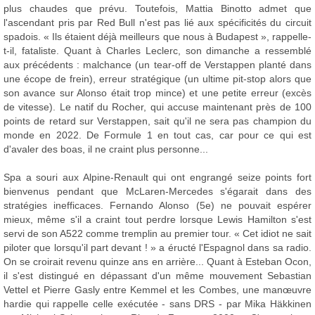
plus chaudes que prévu. Toutefois, Mattia Binotto admet que
l'ascendant pris par Red Bull n'est pas lié aux spécificités du circuit
spadois. « Ils étaient déjà meilleurs que nous à Budapest », rappelle-
t-il, fataliste. Quant à Charles Leclerc, son dimanche a ressemblé
aux précédents : malchance (un tear-off de Verstappen planté dans
une écope de frein), erreur stratégique (un ultime pit-stop alors que
son avance sur Alonso était trop mince) et une petite erreur (excès
de vitesse). Le natif du Rocher, qui accuse maintenant près de 100
points de retard sur Verstappen, sait qu'il ne sera pas champion du
monde en 2022. De Formule 1 en tout cas, car pour ce qui est
d'avaler des boas, il ne craint plus personne...
Spa a souri aux Alpine-Renault qui ont engrangé seize points fort
bienvenus pendant que McLaren-Mercedes s'égarait dans des
stratégies inefficaces. Fernando Alonso (5e) ne pouvait espérer
mieux, même s'il a craint tout perdre lorsque Lewis Hamilton s'est
servi de son A522 comme tremplin au premier tour. « Cet idiot ne sait
piloter que lorsqu'il part devant ! » a éructé l'Espagnol dans sa radio.
On se croirait revenu quinze ans en arrière... Quant à Esteban Ocon,
il s'est distingué en dépassant d'un même mouvement Sebastian
Vettel et Pierre Gasly entre Kemmel et les Combes, une manœuvre
hardie qui rappelle celle exécutée - sans DRS - par Mika Häkkinen