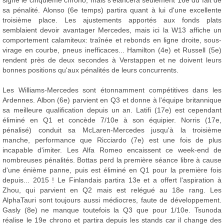
signe le cinquième chrono, mais s'élancera seulement 16e du fait de
sa pénalité. Alonso (6e temps) partira quant à lui d'une excellente
troisième place. Les ajustements apportés aux fonds plats
semblaient devoir avantager Mercedes, mais ici la W13 affiche un
comportement calamiteux: traînée et rebonds en ligne droite, sous-
virage en courbe, pneus inefficaces... Hamilton (4e) et Russell (5e)
rendent près de deux secondes à Verstappen et ne doivent leurs
bonnes positions qu'aux pénalités de leurs concurrents.
Les Williams-Mercedes sont étonnamment compétitives dans les
Ardennes. Albon (6e) parvient en Q3 et donne à l'équipe britannique
sa meilleure qualification depuis un an. Latifi (17e) est cependant
éliminé en Q1 et concède 7/10e à son équipier. Norris (17e,
pénalisé) conduit sa McLaren-Mercedes jusqu'à la troisième
manche, performance que Ricciardo (7e) est une fois de plus
incapable d'imiter. Les Alfa Romeo encaissent ce week-end de
nombreuses pénalités. Bottas perd la première séance libre à cause
d'une énième panne, puis est éliminé en Q1 pour la première fois
depuis... 2015 ! Le Finlandais partira 13e et a offert l'aspiration à
Zhou, qui parvient en Q2 mais est relégué au 18e rang. Les
AlphaTauri sont toujours aussi médiocres, faute de développement.
Gasly (8e) ne manque toutefois la Q3 que pour 1/10e. Tsunoda
réalise le 19e chrono et partira depuis les stands car il change des