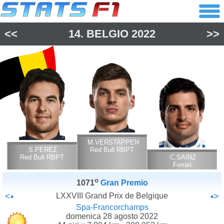
<<
14.
BELGIO
2022
>>
M.VERSTAPPEN
S.PEREZ
Red Bull RBPT
Red Bull RBPT
C.SAINZ
Ferrari
o
1071
Gran Premio
<•
LXXVIII Grand Prix de Belgique
•>
Spa-Francorchamps
domenica 28 agosto 2022