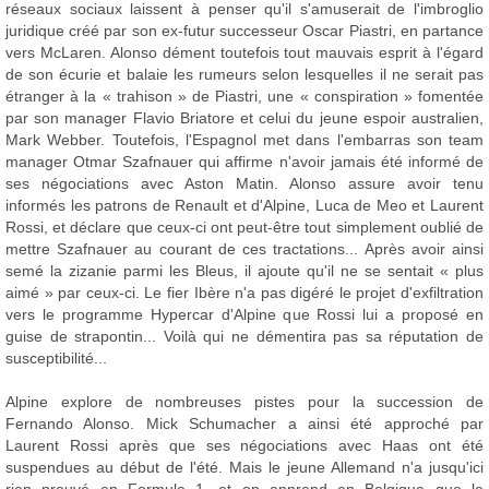
réseaux sociaux laissent à penser qu'il s'amuserait de l'imbroglio
juridique créé par son ex-futur successeur Oscar Piastri, en partance
vers McLaren. Alonso dément toutefois tout mauvais esprit à l'égard
de son écurie et balaie les rumeurs selon lesquelles il ne serait pas
étranger à la « trahison » de Piastri, une « conspiration » fomentée
par son manager Flavio Briatore et celui du jeune espoir australien,
Mark Webber. Toutefois, l'Espagnol met dans l'embarras son team
manager Otmar Szafnauer qui affirme n'avoir jamais été informé de
ses négociations avec Aston Matin. Alonso assure avoir tenu
informés les patrons de Renault et d'Alpine, Luca de Meo et Laurent
Rossi, et déclare que ceux-ci ont peut-être tout simplement oublié de
mettre Szafnauer au courant de ces tractations... Après avoir ainsi
semé la zizanie parmi les Bleus, il ajoute qu'il ne se sentait « plus
aimé » par ceux-ci. Le fier Ibère n'a pas digéré le projet d'exfiltration
vers le programme Hypercar d'Alpine que Rossi lui a proposé en
guise de strapontin... Voilà qui ne démentira pas sa réputation de
susceptibilité...
Alpine explore de nombreuses pistes pour la succession de
Fernando Alonso. Mick Schumacher a ainsi été approché par
Laurent Rossi après que ses négociations avec Haas ont été
suspendues au début de l'été. Mais le jeune Allemand n'a jusqu'ici