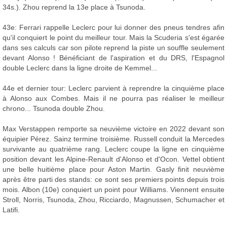
34s.). Zhou reprend la 13e place à Tsunoda.
43e: Ferrari rappelle Leclerc pour lui donner des pneus tendres afin
qu'il conquiert le point du meilleur tour. Mais la Scuderia s'est égarée
dans ses calculs car son pilote reprend la piste un souffle seulement
devant Alonso ! Bénéficiant de l'aspiration et du DRS, l'Espagnol
double Leclerc dans la ligne droite de Kemmel...
44e et dernier tour: Leclerc parvient à reprendre la cinquième place
à Alonso aux Combes. Mais il ne pourra pas réaliser le meilleur
chrono... Tsunoda double Zhou.
Max Verstappen remporte sa neuvième victoire en 2022 devant son
équipier Pérez. Sainz termine troisième. Russell conduit la Mercedes
survivante au quatrième rang. Leclerc coupe la ligne en cinquième
position devant les Alpine-Renault d'Alonso et d'Ocon. Vettel obtient
une belle huitième place pour Aston Martin. Gasly finit neuvième
après être parti des stands: ce sont ses premiers points depuis trois
mois. Albon (10e) conquiert un point pour Williams. Viennent ensuite
Stroll, Norris, Tsunoda, Zhou, Ricciardo, Magnussen, Schumacher et
Latifi.