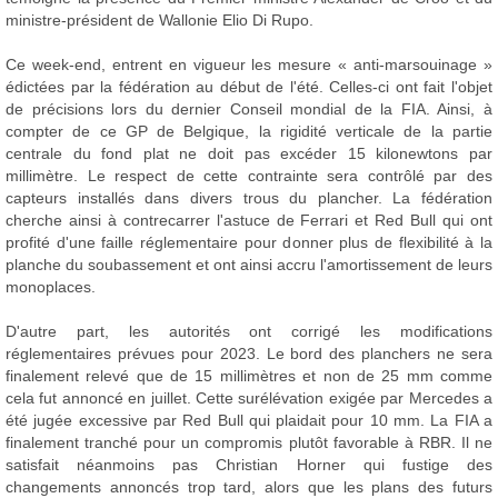
ministre-président de Wallonie Elio Di Rupo.
Ce week-end, entrent en vigueur les mesure « anti-marsouinage »
édictées par la fédération au début de l'été. Celles-ci ont fait l'objet
de précisions lors du dernier Conseil mondial de la FIA. Ainsi, à
compter de ce GP de Belgique, la rigidité verticale de la partie
centrale du fond plat ne doit pas excéder 15 kilonewtons par
millimètre. Le respect de cette contrainte sera contrôlé par des
capteurs installés dans divers trous du plancher. La fédération
cherche ainsi à contrecarrer l'astuce de Ferrari et Red Bull qui ont
profité d'une faille réglementaire pour donner plus de flexibilité à la
planche du soubassement et ont ainsi accru l'amortissement de leurs
monoplaces.
D'autre part, les autorités ont corrigé les modifications
réglementaires prévues pour 2023. Le bord des planchers ne sera
finalement relevé que de 15 millimètres et non de 25 mm comme
cela fut annoncé en juillet. Cette surélévation exigée par Mercedes a
été jugée excessive par Red Bull qui plaidait pour 10 mm. La FIA a
finalement tranché pour un compromis plutôt favorable à RBR. Il ne
satisfait néanmoins pas Christian Horner qui fustige des
changements annoncés trop tard, alors que les plans des futurs