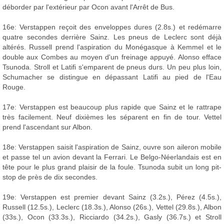
déborder par l'extérieur par Ocon avant l'Arrêt de Bus.
16e: Verstappen reçoit des enveloppes dures (2.8s.) et redémarre
quatre secondes derrière Sainz. Les pneus de Leclerc sont déjà
altérés. Russell prend l'aspiration du Monégasque à Kemmel et le
double aux Combes au moyen d'un freinage appuyé. Alonso efface
Tsunoda. Stroll et Latifi s'emparent de pneus durs. Un peu plus loin,
Schumacher se distingue en dépassant Latifi au pied de l'Eau
Rouge.
17e: Verstappen est beaucoup plus rapide que Sainz et le rattrape
très facilement. Neuf dixièmes les séparent en fin de tour. Vettel
prend l'ascendant sur Albon.
18e: Verstappen saisit l'aspiration de Sainz, ouvre son aileron mobile
et passe tel un avion devant la Ferrari. Le Belgo-Néerlandais est en
tête pour le plus grand plaisir de la foule. Tsunoda subit un long pit-
stop de près de dix secondes.
19e: Verstappen est premier devant Sainz (3.2s.), Pérez (4.5s.),
Russell (12.5s.), Leclerc (18.3s.), Alonso (26s.), Vettel (29.8s.), Albon
(33s.), Ocon (33.3s.), Ricciardo (34.2s.), Gasly (36.7s.) et Stroll