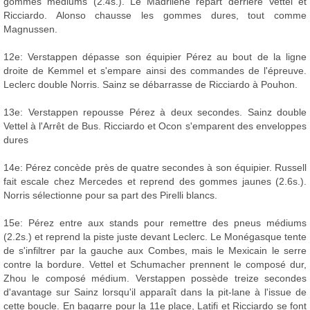
gommes médiums (2.4s.). Le Madrilène repart derrière Vettel et
Ricciardo. Alonso chausse les gommes dures, tout comme
Magnussen.
12e: Verstappen dépasse son équipier Pérez au bout de la ligne
droite de Kemmel et s'empare ainsi des commandes de l'épreuve.
Leclerc double Norris. Sainz se débarrasse de Ricciardo à Pouhon.
13e: Verstappen repousse Pérez à deux secondes. Sainz double
Vettel à l'Arrêt de Bus. Ricciardo et Ocon s'emparent des enveloppes
dures
14e: Pérez concède près de quatre secondes à son équipier. Russell
fait escale chez Mercedes et reprend des gommes jaunes (2.6s.).
Norris sélectionne pour sa part des Pirelli blancs.
15e: Pérez entre aux stands pour remettre des pneus médiums
(2.2s.) et reprend la piste juste devant Leclerc. Le Monégasque tente
de s'infiltrer par la gauche aux Combes, mais le Mexicain le serre
contre la bordure. Vettel et Schumacher prennent le composé dur,
Zhou le composé médium. Verstappen possède treize secondes
d'avantage sur Sainz lorsqu'il apparaît dans la pit-lane à l'issue de
cette boucle. En bagarre pour la 11e place, Latifi et Ricciardo se font