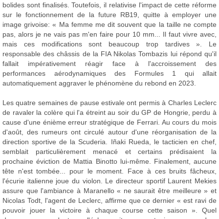
bolides sont finalisés. Toutefois, il relativise l'impact de cette réforme
sur le fonctionnement de la future RB19, quitte à employer une
image grivoise: « Ma femme me dit souvent que la taille ne compte
pas, alors je ne vais pas m'en faire pour 10 mm... Il faut vivre avec,
mais ces modifications sont beaucoup trop tardives ». Le
responsable des châssis de la FIA Nikolas Tombazis lui répond qu'il
fallait impérativement réagir face à l'accroissement des
performances aérodynamiques des Formules 1 qui allait
automatiquement aggraver le phénomène du rebond en 2023.
Les quatre semaines de pause estivale ont permis à Charles Leclerc
de ravaler la colère qui l'a étreint au soir du GP de Hongrie, perdu à
cause d'une énième erreur stratégique de Ferrari. Au cours du mois
d'août, des rumeurs ont circulé autour d'une réorganisation de la
direction sportive de la Scuderia. Iñaki Rueda, le tacticien en chef,
semblait particulièrement menacé et certains prédisaient la
prochaine éviction de Mattia Binotto lui-même. Finalement, aucune
tête n'est tombée... pour le moment. Face à ces bruits fâcheux,
l'écurie italienne joue du violon. Le directeur sportif Laurent Mekies
assure que l'ambiance à Maranello « ne saurait être meilleure » et
Nicolas Todt, l'agent de Leclerc, affirme que ce dernier « est ravi de
pouvoir jouer la victoire à chaque course cette saison ». Quel