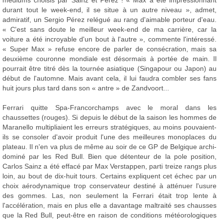
médiums choisis par Sainz et Pérez ! « Max a été impressionnant
durant tout le week-end, il se situe à un autre niveau », admet,
admiratif, un Sergio Pérez relégué au rang d'aimable porteur d'eau.
« C'est sans doute le meilleur week-end de ma carrière, car la
voiture a été incroyable d'un bout à l'autre », commente l'intéressé.
« Super Max » refuse encore de parler de consécration, mais sa
deuxième couronne mondiale est désormais à portée de main. Il
pourrait être titré dès la tournée asiatique (Singapour ou Japon) au
début de l'automne. Mais avant cela, il lui faudra combler ses fans
huit jours plus tard dans son « antre » de Zandvoort...
Ferrari quitte Spa-Francorchamps avec le moral dans les
chaussettes (rouges). Si depuis le début de la saison les hommes de
Maranello multipliaient les erreurs stratégiques, au moins pouvaient-
ils se consoler d'avoir produit l'une des meilleures monoplaces du
plateau. Il n'en va plus de même au soir de ce GP de Belgique archi-
dominé par les Red Bull. Bien que détenteur de la pole position,
Carlos Sainz a été effacé par Max Verstappen, parti treize rangs plus
loin, au bout de dix-huit tours. Certains expliquent cet échec par un
choix aérodynamique trop conservateur destiné à atténuer l'usure
des gommes. Las, non seulement la Ferrari était trop lente à
l'accélération, mais en plus elle a davantage maltraité ses chausses
que la Red Bull, peut-être en raison de conditions météorologiques