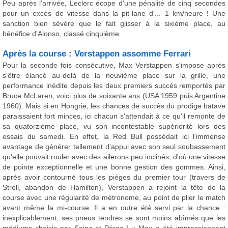
Peu après l'arrivée, Leclerc écope d'une pénalité de cinq secondes
pour un excès de vitesse dans la pit-lane d'... 1 km/heure ! Une
sanction bien sévère que le fait glisser à la sixième place, au
bénéfice d'Alonso, classé cinquième.
Après la course : Verstappen assomme Ferrari
Pour la seconde fois consécutive, Max Verstappen s'impose après
s'être élancé au-delà de la neuvième place sur la grille, une
performance inédite depuis les deux premiers succès remportés par
Bruce McLaren, voici plus de soixante ans (USA 1959 puis Argentine
1960). Mais si en Hongrie, les chances de succès du prodige batave
paraissaient fort minces, ici chacun s'attendait à ce qu'il remonte de
sa quatorzième place, vu son incontestable supériorité lors des
essais du samedi. En effet, la Red Bull possédait ici l'immense
avantage de générer tellement d'appui avec son seul soubassement
qu'elle pouvait rouler avec des ailerons peu inclinés, d'où une vitesse
de pointe exceptionnelle et une bonne gestion des gommes. Ainsi,
après avoir contourné tous les pièges du premier tour (travers de
Stroll, abandon de Hamilton), Verstappen a rejoint la tête de la
course avec une régularité de métronome, au point de plier le match
avant même la mi-course. Il a en outre été servi par la chance :
inexplicablement, ses pneus tendres se sont moins abîmés que les