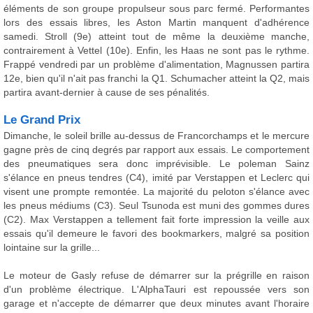
éléments de son groupe propulseur sous parc fermé. Performantes
lors des essais libres, les Aston Martin manquent d'adhérence
samedi. Stroll (9e) atteint tout de même la deuxième manche,
contrairement à Vettel (10e). Enfin, les Haas ne sont pas le rythme.
Frappé vendredi par un problème d'alimentation, Magnussen partira
12e, bien qu'il n'ait pas franchi la Q1. Schumacher atteint la Q2, mais
partira avant-dernier à cause de ses pénalités.
Le Grand Prix
Dimanche, le soleil brille au-dessus de Francorchamps et le mercure
gagne près de cinq degrés par rapport aux essais. Le comportement
des pneumatiques sera donc imprévisible. Le poleman Sainz
s'élance en pneus tendres (C4), imité par Verstappen et Leclerc qui
visent une prompte remontée. La majorité du peloton s'élance avec
les pneus médiums (C3). Seul Tsunoda est muni des gommes dures
(C2). Max Verstappen a tellement fait forte impression la veille aux
essais qu'il demeure le favori des bookmarkers, malgré sa position
lointaine sur la grille...
Le moteur de Gasly refuse de démarrer sur la prégrille en raison
d'un problème électrique. L'AlphaTauri est repoussée vers son
garage et n'accepte de démarrer que deux minutes avant l'horaire