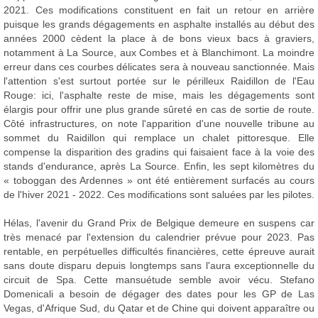
2021. Ces modifications constituent en fait un retour en arrière
puisque les grands dégagements en asphalte installés au début des
années 2000 cèdent la place à de bons vieux bacs à graviers,
notamment à La Source, aux Combes et à Blanchimont. La moindre
erreur dans ces courbes délicates sera à nouveau sanctionnée. Mais
l'attention s'est surtout portée sur le périlleux Raidillon de l'Eau
Rouge: ici, l'asphalte reste de mise, mais les dégagements sont
élargis pour offrir une plus grande sûreté en cas de sortie de route.
Côté infrastructures, on note l'apparition d'une nouvelle tribune au
sommet du Raidillon qui remplace un chalet pittoresque. Elle
compense la disparition des gradins qui faisaient face à la voie des
stands d'endurance, après La Source. Enfin, les sept kilomètres du
« toboggan des Ardennes » ont été entièrement surfacés au cours
de l'hiver 2021 - 2022. Ces modifications sont saluées par les pilotes.
Hélas, l'avenir du Grand Prix de Belgique demeure en suspens car
très menacé par l'extension du calendrier prévue pour 2023. Pas
rentable, en perpétuelles difficultés financières, cette épreuve aurait
sans doute disparu depuis longtemps sans l'aura exceptionnelle du
circuit de Spa. Cette mansuétude semble avoir vécu. Stefano
Domenicali a besoin de dégager des dates pour les GP de Las
Vegas, d'Afrique Sud, du Qatar et de Chine qui doivent apparaître ou