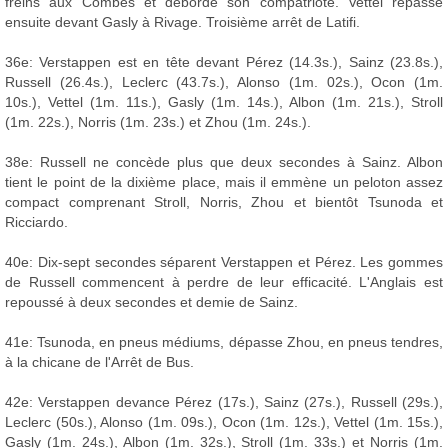
freins aux Combes et déborde son compatriote. Vettel repasse
ensuite devant Gasly à Rivage. Troisième arrêt de Latifi.
36e: Verstappen est en tête devant Pérez (14.3s.), Sainz (23.8s.),
Russell (26.4s.), Leclerc (43.7s.), Alonso (1m. 02s.), Ocon (1m.
10s.), Vettel (1m. 11s.), Gasly (1m. 14s.), Albon (1m. 21s.), Stroll
(1m. 22s.), Norris (1m. 23s.) et Zhou (1m. 24s.).
38e: Russell ne concède plus que deux secondes à Sainz. Albon
tient le point de la dixième place, mais il emmène un peloton assez
compact comprenant Stroll, Norris, Zhou et bientôt Tsunoda et
Ricciardo.
40e: Dix-sept secondes séparent Verstappen et Pérez. Les gommes
de Russell commencent à perdre de leur efficacité. L'Anglais est
repoussé à deux secondes et demie de Sainz.
41e: Tsunoda, en pneus médiums, dépasse Zhou, en pneus tendres,
à la chicane de l'Arrêt de Bus.
42e: Verstappen devance Pérez (17s.), Sainz (27s.), Russell (29s.),
Leclerc (50s.), Alonso (1m. 09s.), Ocon (1m. 12s.), Vettel (1m. 15s.),
Gasly (1m. 24s.), Albon (1m. 32s.), Stroll (1m. 33s.) et Norris (1m.