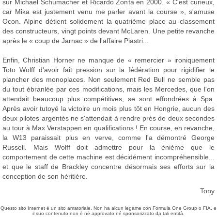
sur Michael Schumacher et Ricardo Zonta en 2000. « C'est curieux,
car Mika est justement venu me parler avant la course », s'amuse
Ocon. Alpine détient solidement la quatrième place au classement
des constructeurs, vingt points devant McLaren. Une petite revanche
après le « coup de Jarnac » de l'affaire Piastri...
Enfin, Christian Horner ne manque de « remercier » ironiquement
Toto Wolff d'avoir fait pression sur la fédération pour rigidifier le
plancher des monoplaces. Non seulement Red Bull ne semble pas
du tout ébranlée par ces modifications, mais les Mercedes, que l'on
attendait beaucoup plus compétitives, se sont effondrées à Spa.
Après avoir tutoyé la victoire un mois plus tôt en Hongrie, aucun des
deux pilotes argentés ne s'attendait à rendre près de deux secondes
au tour à Max Verstappen en qualifications ! En course, en revanche,
la W13 paraissait plus en verve, comme l'a démontré George
Russell. Mais Wolff doit admettre pour la énième que le
comportement de cette machine est décidément incompréhensible...
et que le staff de Brackley concentre désormais ses efforts sur la
conception de son héritière.
Tony
Questo sito Internet è un sito amatoriale. Non ha alcun legame con Formula One Group o FIA, e
il suo contenuto non è né approvato né sponsorizzato da tali entità.