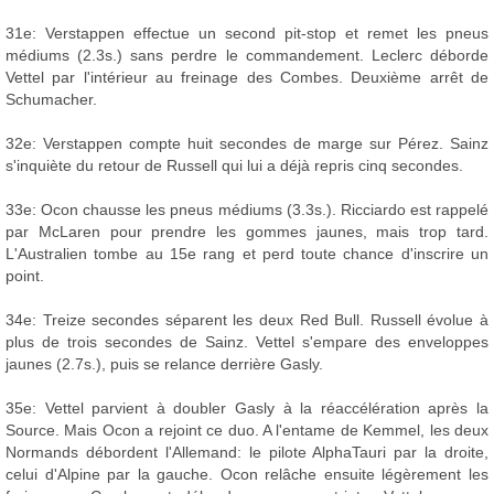
31e: Verstappen effectue un second pit-stop et remet les pneus
médiums (2.3s.) sans perdre le commandement. Leclerc déborde
Vettel par l'intérieur au freinage des Combes. Deuxième arrêt de
Schumacher.
32e: Verstappen compte huit secondes de marge sur Pérez. Sainz
s'inquiète du retour de Russell qui lui a déjà repris cinq secondes.
33e: Ocon chausse les pneus médiums (3.3s.). Ricciardo est rappelé
par McLaren pour prendre les gommes jaunes, mais trop tard.
L'Australien tombe au 15e rang et perd toute chance d'inscrire un
point.
34e: Treize secondes séparent les deux Red Bull. Russell évolue à
plus de trois secondes de Sainz. Vettel s'empare des enveloppes
jaunes (2.7s.), puis se relance derrière Gasly.
35e: Vettel parvient à doubler Gasly à la réaccélération après la
Source. Mais Ocon a rejoint ce duo. A l'entame de Kemmel, les deux
Normands débordent l'Allemand: le pilote AlphaTauri par la droite,
celui d'Alpine par la gauche. Ocon relâche ensuite légèrement les