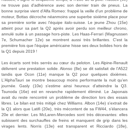
ne trouve pas d'adhérence avec son dernier train de pneus. La
bonne surprise vient d'Alfa Romeo: frappé la veille d'un problème de
moteur, Bottas décroche néanmoins une superbe sixième place pour
sa première sortie avec l'équipe italo-suisse. Le jeune Zhou (15e)
atteint pour sa part la Q2 après avoir perdu son meilleur chrono,
annulé suite à un passage hors-piste. Les Haas-Ferrari (Magnussen
7e, Schumacher 12e) se montrent aussi très brillantes. C'est la
première fois que l'équipe américaine hisse ses deux bolides hors de
la Q1 depuis 2019 !
Les écarts sont très serrés au cœur du peloton. Les Alpine-Renault
délivrent une prestation solide. Alonso (8e) se dit satisfait de l'A522
tandis que Ocon (11e) manque la Q2 pour quelques dixièmes.
L'AlphaTauri se montre beaucoup moins performante la nuit qu'en
journée. Gasly (10e) s'estime ainsi heureux d'atteindre la Q3.
Tsunoda (16e) est en revanche rapidement éliminé. Le Japonais
avait du reste rencontré un problème de direction lors des essais
libres. Le bilan est très mitigé chez Williams. Albon (14e) s'extrait de
la Q1 alors que Latifi (20e), très mécontent de sa FW44, s'élancera
20e et dernier. Les McLaren-Mercedes sont très décevantes: elles
subissent des surchauffes de freins et manquent de grip dans les
virages lents. Norris (13e) est transparent et Ricciardo (18e),