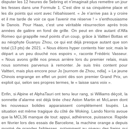
disputer les 12 heures de Sebring et n'imaginait plus remettre un jour
les fesses dans une Formule 1. C'est dire si sa cinquième place et
les dix points qui vont avec l'ébahissent. « Je n'arrive pas à y croire
et il me tarde de voir ce que l'avenir me réserve ! » s'enthousiasme
le Danois. Pour Haas, c'est une véritable résurrection après trois
années de galère en fond de grille. On peut en dire autant d'Alfa
Romeo qui grappille neuf points d'un coup, grâce à Valtteri Bottas et
au néophyte Guanyu Zhou, ce qui est déjà presque autant que son
total (13 pts) de 2021. « Nous étions hyper contents hier soir, mais le
départ a un peu douché nos espoirs », raconte Frédéric Vasseur.
« Nous avons grillé nos pneus arrière lors du premier relais, mais
nous sommes parvenus à remonter. Je suis très content pour
Valtteri, mais plus encore pour Jo [surnom de Zhou, ndla]. » Le jeune
Chinois engrange en effet un point dès son premier Grand Prix, un
exploit qui, selon ses propres termes, le « laisse sans voix ».
Enfin, si Alpine et AlphaTauri ont tenu leur rang, si Williams déçoit, la
sonnette d'alarme est déjà tirée chez Aston Martin et McLaren dont
les nouveaux bolides apparaissent complétement loupés. La
situation est même tragique du côté de Woking. Lando Norris avoue
que la MCL36 manque de tout: appui, adhérence, puissance. Rapide
en février lors des essais de Barcelone, la machine orange a depuis
montré de grandes faiblesses, notamment au niveau des freins qui