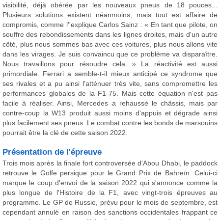
visibilité, déjà obérée par les nouveaux pneus de 18 pouces...
Plusieurs solutions existent néanmoins, mais tout est affaire de
compromis, comme l''explique Carlos Sainz : « En tant que pilote, on
souffre des rebondissements dans les lignes droites, mais d'un autre
côté, plus nous sommes bas avec ces voitures, plus nous allons vite
dans les virages. Je suis convaincu que ce problème va disparaître.
Nous travaillons pour résoudre cela. » La réactivité est aussi
primordiale. Ferrari a semble-t-il mieux anticipé ce syndrome que
ses rivales et a pu ainsi l'atténuer très vite, sans compromettre les
performances globales de la F1-75. Mais cette équation n'est pas
facile à réaliser. Ainsi, Mercedes a rehaussé le châssis, mais par
contre-coup la W13 produit aussi moins d'appuis et dégrade ainsi
plus facilement ses pneus. Le combat contre les bonds de marsouins
pourrait être la clé de cette saison 2022.
Présentation de l'épreuve
Trois mois après la finale fort controversée d'Abou Dhabi, le paddock
retrouve le Golfe persique pour le Grand Prix de Bahreïn. Celui-ci
marque le coup d'envoi de la saison 2022 qui s'annonce comme la
plus longue de l'Histoire de la F1, avec vingt-trois épreuves au
programme. Le GP de Russie, prévu pour le mois de septembre, est
cependant annulé en raison des sanctions occidentales frappant ce