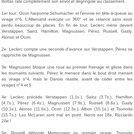
Bottas rate complétement son envol et dégringole au classement.
1er tour: Ocon harponne Schumacher et l'envoie en tête-à-queue au
virage n°6. L'Allemand exécute un 360° et se relance sans avoir
perdu beaucoup de places. En fin de tour, Leclerc mène devant
Verstappen, Sainz, Hamilton, Magnussen, Pérez, Russell, Gasly,
Alonso et Ocon.
2e: Leclerc compte une seconde d'avance sur Verstappen. Pérez se
rapproche de Magnussen.
3e: Magnussen bloque une roue au premier freinage et glisse dans
les tournants suivants. Pérez le menace dans le bout droit menant
au virage n°4, mais le Danois résiste, avant de céder entre les
virages n°4 et 5.
4e: Leclerc précède Verstappen (1.1s.), Sainz (3.7s.), Hamilton
(4.7s.), Pérez (6.4s.), Magnussen (7.9s.), Russell (8.6s.), Gasly
(10.1s.), Alonso (11.6s.), Ocon (12.3s.), Albon (15.1s.) et Tsunoda
(15.7s.). Les McLaren sont mal en point: Norris est 18e, Ricciardo
20e !
5e: Russell déborde Magnussen au premier virage. Tsunoda