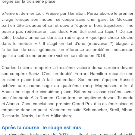
lorgne sur la troisième place.
57ème et dernier tour: Pressé par Hamilton, Pérez aborde le premier
virage lorsque son moteur se coupe sans crier gare. Le Mexicain
part en tête-à-queue et se retrouve à l'équerre, hors trajectoire. Il ne
pourra pas redémarrer. Les deux Red Bull sont au tapis ! De son
côté, Leclerc annonce dans sa radio que « quelque chose cloche
dans le moteur » ! Il s'agit en fait d'une (mauvaise ?) blague à
l'intention de ses ingénieurs, en référence au problème mécanique
qui lui a coûté une première victoire ici-même en 2019...
Charles Leclerc remporte la troisième victoire de sa carrière devant
son compère Sainz. C'est un doublé Ferrari. Hamilton recueille une
troisième place tout à fait inattendue. Son nouvel équipier Russell
achève une course sage au quatrième rang. Magnussen offre à
Haas une superbe cinquième place. Bottas se classe sixième avec
une étonnante Alfa Romeo. Ocon termine septième devant Tsunoda
et Alonso. Zhou conclut son premier Grand Prix à la dixième place et
empoche donc un point. Viennent ensuite Schumacher, Stroll, Albon,
Ricciardo, Norris, Latifi et Hülkenberg.
Après la course: le rouge est mis
La révolution technique de 2022 a atteint son principal objectif: