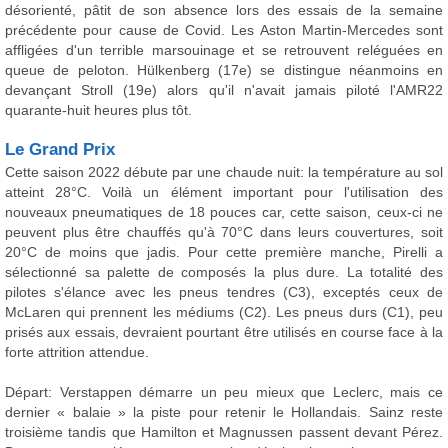
désorienté, pâtit de son absence lors des essais de la semaine
précédente pour cause de Covid. Les Aston Martin-Mercedes sont
affligées d'un terrible marsouinage et se retrouvent reléguées en
queue de peloton. Hülkenberg (17e) se distingue néanmoins en
devançant Stroll (19e) alors qu'il n'avait jamais piloté l'AMR22
quarante-huit heures plus tôt.
Le Grand Prix
Cette saison 2022 débute par une chaude nuit: la température au sol
atteint 28°C. Voilà un élément important pour l'utilisation des
nouveaux pneumatiques de 18 pouces car, cette saison, ceux-ci ne
peuvent plus être chauffés qu'à 70°C dans leurs couvertures, soit
20°C de moins que jadis. Pour cette première manche, Pirelli a
sélectionné sa palette de composés la plus dure. La totalité des
pilotes s'élance avec les pneus tendres (C3), exceptés ceux de
McLaren qui prennent les médiums (C2). Les pneus durs (C1), peu
prisés aux essais, devraient pourtant être utilisés en course face à la
forte attrition attendue.
Départ: Verstappen démarre un peu mieux que Leclerc, mais ce
dernier « balaie » la piste pour retenir le Hollandais. Sainz reste
troisième tandis que Hamilton et Magnussen passent devant Pérez.