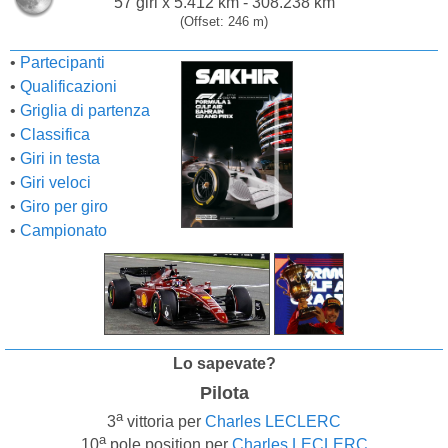
57 giri x 5.412 km - 308.238 km
(Offset: 246 m)
•
Partecipanti
•
Qualificazioni
•
Griglia di partenza
•
Classifica
•
Giri in testa
•
Giri veloci
•
Giro per giro
•
Campionato
Lo sapevate?
Pilota
a
3
vittoria per
Charles LECLERC
a
10
pole position per
Charles LECLERC