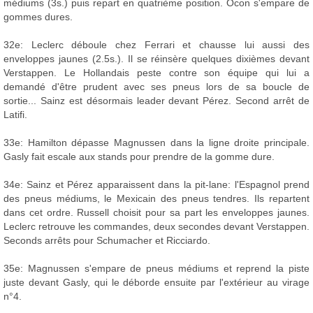
médiums (3s.) puis repart en quatrième position. Ocon s'empare de
gommes dures.
32e: Leclerc déboule chez Ferrari et chausse lui aussi des
enveloppes jaunes (2.5s.). Il se réinsère quelques dixièmes devant
Verstappen. Le Hollandais peste contre son équipe qui lui a
demandé d'être prudent avec ses pneus lors de sa boucle de
sortie... Sainz est désormais leader devant Pérez. Second arrêt de
Latifi.
33e: Hamilton dépasse Magnussen dans la ligne droite principale.
Gasly fait escale aux stands pour prendre de la gomme dure.
34e: Sainz et Pérez apparaissent dans la pit-lane: l'Espagnol prend
des pneus médiums, le Mexicain des pneus tendres. Ils repartent
dans cet ordre. Russell choisit pour sa part les enveloppes jaunes.
Leclerc retrouve les commandes, deux secondes devant Verstappen.
Seconds arrêts pour Schumacher et Ricciardo.
35e: Magnussen s'empare de pneus médiums et reprend la piste
juste devant Gasly, qui le déborde ensuite par l'extérieur au virage
n°4.