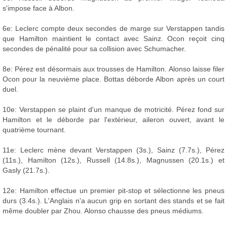
s'impose face à Albon.
6e: Leclerc compte deux secondes de marge sur Verstappen tandis
que Hamilton maintient le contact avec Sainz. Ocon reçoit cinq
secondes de pénalité pour sa collision avec Schumacher.
8e: Pérez est désormais aux trousses de Hamilton. Alonso laisse filer
Ocon pour la neuvième place. Bottas déborde Albon après un court
duel.
10e: Verstappen se plaint d'un manque de motricité. Pérez fond sur
Hamilton et le déborde par l'extérieur, aileron ouvert, avant le
quatrième tournant.
11e: Leclerc mène devant Verstappen (3s.), Sainz (7.7s.), Pérez
(11s.), Hamilton (12s.), Russell (14.8s.), Magnussen (20.1s.) et
Gasly (21.7s.).
12e: Hamilton effectue un premier pit-stop et sélectionne les pneus
durs (3.4s.). L'Anglais n'a aucun grip en sortant des stands et se fait
même doubler par Zhou. Alonso chausse des pneus médiums.