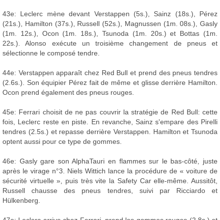
43e: Leclerc mène devant Verstappen (5s.), Sainz (18s.), Pérez
(21s.), Hamilton (37s.), Russell (52s.), Magnussen (1m. 08s.), Gasly
(1m. 12s.), Ocon (1m. 18s.), Tsunoda (1m. 20s.) et Bottas (1m.
22s.). Alonso exécute un troisième changement de pneus et
sélectionne le composé tendre.
44e: Verstappen apparaît chez Red Bull et prend des pneus tendres
(2.6s.). Son équipier Pérez fait de même et glisse derrière Hamilton.
Ocon prend également des pneus rouges.
45e: Ferrari choisit de ne pas couvrir la stratégie de Red Bull: cette
fois, Leclerc reste en piste. En revanche, Sainz s'empare des Pirelli
tendres (2.5s.) et repasse derrière Verstappen. Hamilton et Tsunoda
optent aussi pour ce type de gommes.
46e: Gasly gare son AlphaTauri en flammes sur le bas-côté, juste
après le virage n°3. Niels Wittich lance la procédure de « voiture de
sécurité virtuelle », puis très vite la Safety Car elle-même. Aussitôt,
Russell chausse des pneus tendres, suivi par Ricciardo et
Hülkenberg.