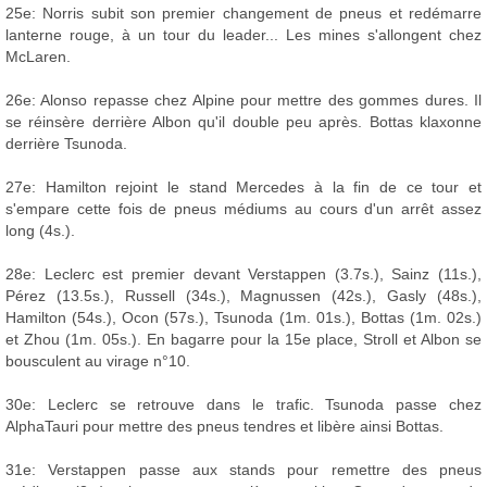
25e: Norris subit son premier changement de pneus et redémarre
lanterne rouge, à un tour du leader... Les mines s'allongent chez
McLaren.
26e: Alonso repasse chez Alpine pour mettre des gommes dures. Il
se réinsère derrière Albon qu'il double peu après. Bottas klaxonne
derrière Tsunoda.
27e: Hamilton rejoint le stand Mercedes à la fin de ce tour et
s'empare cette fois de pneus médiums au cours d'un arrêt assez
long (4s.).
28e: Leclerc est premier devant Verstappen (3.7s.), Sainz (11s.),
Pérez (13.5s.), Russell (34s.), Magnussen (42s.), Gasly (48s.),
Hamilton (54s.), Ocon (57s.), Tsunoda (1m. 01s.), Bottas (1m. 02s.)
et Zhou (1m. 05s.). En bagarre pour la 15e place, Stroll et Albon se
bousculent au virage n°10.
30e: Leclerc se retrouve dans le trafic. Tsunoda passe chez
AlphaTauri pour mettre des pneus tendres et libère ainsi Bottas.
31e: Verstappen passe aux stands pour remettre des pneus