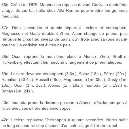
36e: Grâce au DRS, Magnussen repasse devant Gasly au quatrième
virage. Bottas fait halte chez Alfa Romeo pour mettre les gommes
médiums.
37e: Deux secondes et demie séparent Leclerc et Verstappen.
Magnussen et Gasly doublent Zhou. Albon change de pneus, puis
retrouve le circuit au niveau de Sainz qu'il frôle avec sa roue avant-
gauche. La collision est évitée de peu.
38e: Ocon reprend la neuvième place à Alonso. Zhou, Stroll et
Hülkenberg effectuent leur second changement de pneumatiques.
39e: Leclerc devance Verstappen (3.6s.), Sainz (18s.), Pérez (20s.),
Hamilton (30.4s.), Russell (49s.), Magnussen (1m. 05s.), Gasly (1m.
10s.), Ocon (1m. 15s.), Alonso (1m. 18s.), Tsunoda (1m. 19s.) et
Bottas (1m. 24s.).
40e: Tsunoda prend la dixième position à Alonso, décidément peu à
l'aise avec ses différentes enveloppes.
42e: Leclerc repousse Verstappen à quatre secondes. Norris subit
un long second pit-stop à cause d'un cafouillage à l'arrière-droit.