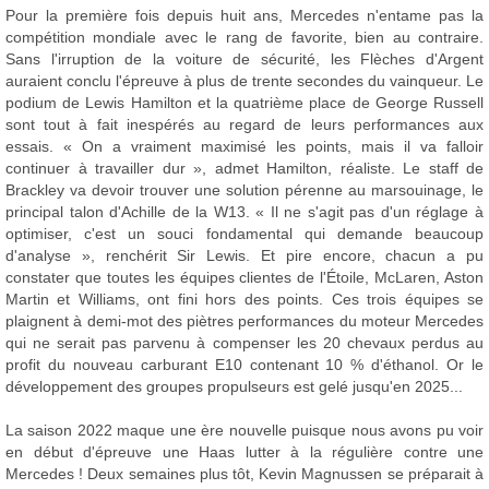
Pour la première fois depuis huit ans, Mercedes n'entame pas la
compétition mondiale avec le rang de favorite, bien au contraire.
Sans l'irruption de la voiture de sécurité, les Flèches d'Argent
auraient conclu l'épreuve à plus de trente secondes du vainqueur. Le
podium de Lewis Hamilton et la quatrième place de George Russell
sont tout à fait inespérés au regard de leurs performances aux
essais. « On a vraiment maximisé les points, mais il va falloir
continuer à travailler dur », admet Hamilton, réaliste. Le staff de
Brackley va devoir trouver une solution pérenne au marsouinage, le
principal talon d'Achille de la W13. « Il ne s'agit pas d'un réglage à
optimiser, c'est un souci fondamental qui demande beaucoup
d'analyse », renchérit Sir Lewis. Et pire encore, chacun a pu
constater que toutes les équipes clientes de l'Étoile, McLaren, Aston
Martin et Williams, ont fini hors des points. Ces trois équipes se
plaignent à demi-mot des piètres performances du moteur Mercedes
qui ne serait pas parvenu à compenser les 20 chevaux perdus au
profit du nouveau carburant E10 contenant 10 % d'éthanol. Or le
développement des groupes propulseurs est gelé jusqu'en 2025...
La saison 2022 maque une ère nouvelle puisque nous avons pu voir
en début d'épreuve une Haas lutter à la régulière contre une
Mercedes ! Deux semaines plus tôt, Kevin Magnussen se préparait à