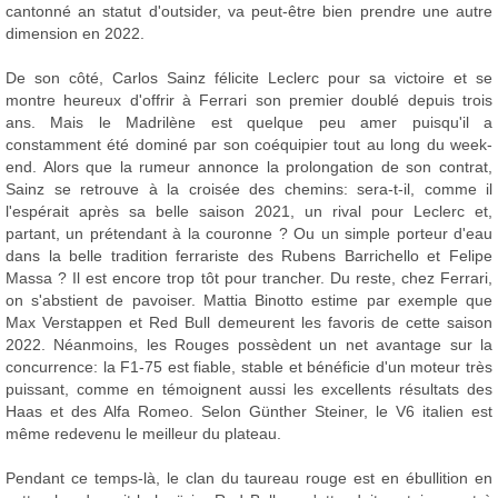
cantonné an statut d'outsider, va peut-être bien prendre une autre
dimension en 2022.
De son côté, Carlos Sainz félicite Leclerc pour sa victoire et se
montre heureux d'offrir à Ferrari son premier doublé depuis trois
ans. Mais le Madrilène est quelque peu amer puisqu'il a
constamment été dominé par son coéquipier tout au long du week-
end. Alors que la rumeur annonce la prolongation de son contrat,
Sainz se retrouve à la croisée des chemins: sera-t-il, comme il
l'espérait après sa belle saison 2021, un rival pour Leclerc et,
partant, un prétendant à la couronne ? Ou un simple porteur d'eau
dans la belle tradition ferrariste des Rubens Barrichello et Felipe
Massa ? Il est encore trop tôt pour trancher. Du reste, chez Ferrari,
on s'abstient de pavoiser. Mattia Binotto estime par exemple que
Max Verstappen et Red Bull demeurent les favoris de cette saison
2022. Néanmoins, les Rouges possèdent un net avantage sur la
concurrence: la F1-75 est fiable, stable et bénéficie d'un moteur très
puissant, comme en témoignent aussi les excellents résultats des
Haas et des Alfa Romeo. Selon Günther Steiner, le V6 italien est
même redevenu le meilleur du plateau.
Pendant ce temps-là, le clan du taureau rouge est en ébullition en