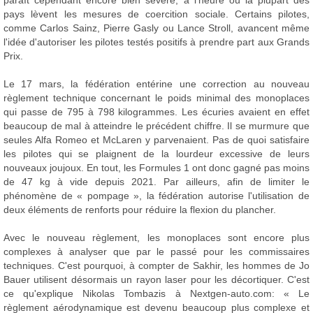
paraît cependant encore bien sévère, à l'heure où la plupart des
pays lèvent les mesures de coercition sociale. Certains pilotes,
comme Carlos Sainz, Pierre Gasly ou Lance Stroll, avancent même
l'idée d'autoriser les pilotes testés positifs à prendre part aux Grands
Prix.
Le 17 mars, la fédération entérine une correction au nouveau
règlement technique concernant le poids minimal des monoplaces
qui passe de 795 à 798 kilogrammes. Les écuries avaient en effet
beaucoup de mal à atteindre le précédent chiffre. Il se murmure que
seules Alfa Romeo et McLaren y parvenaient. Pas de quoi satisfaire
les pilotes qui se plaignent de la lourdeur excessive de leurs
nouveaux joujoux. En tout, les Formules 1 ont donc gagné pas moins
de 47 kg à vide depuis 2021. Par ailleurs, afin de limiter le
phénomène de « pompage », la fédération autorise l'utilisation de
deux éléments de renforts pour réduire la flexion du plancher.
Avec le nouveau règlement, les monoplaces sont encore plus
complexes à analyser que par le passé pour les commissaires
techniques. C'est pourquoi, à compter de Sakhir, les hommes de Jo
Bauer utilisent désormais un rayon laser pour les décortiquer. C'est
ce qu'explique Nikolas Tombazis à Nextgen-auto.com: « Le
règlement aérodynamique est devenu beaucoup plus complexe et