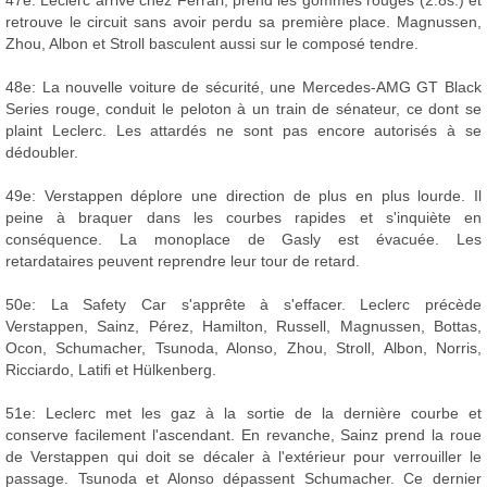
47e: Leclerc arrive chez Ferrari, prend les gommes rouges (2.8s.) et
retrouve le circuit sans avoir perdu sa première place. Magnussen,
Zhou, Albon et Stroll basculent aussi sur le composé tendre.
48e: La nouvelle voiture de sécurité, une Mercedes-AMG GT Black
Series rouge, conduit le peloton à un train de sénateur, ce dont se
plaint Leclerc. Les attardés ne sont pas encore autorisés à se
dédoubler.
49e: Verstappen déplore une direction de plus en plus lourde. Il
peine à braquer dans les courbes rapides et s'inquiète en
conséquence. La monoplace de Gasly est évacuée. Les
retardataires peuvent reprendre leur tour de retard.
50e: La Safety Car s'apprête à s'effacer. Leclerc précède
Verstappen, Sainz, Pérez, Hamilton, Russell, Magnussen, Bottas,
Ocon, Schumacher, Tsunoda, Alonso, Zhou, Stroll, Albon, Norris,
Ricciardo, Latifi et Hülkenberg.
51e: Leclerc met les gaz à la sortie de la dernière courbe et
conserve facilement l'ascendant. En revanche, Sainz prend la roue
de Verstappen qui doit se décaler à l'extérieur pour verrouiller le
passage. Tsunoda et Alonso dépassent Schumacher. Ce dernier