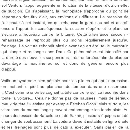
sol Venturi, l'appui augmente en fonction de la vitesse, d'où un effet
de succion. En s'abaissant, la monoplace s'approche du point de
séparation des flux d'air, aux environs du diffuseur. La pression de
l'air chute à cet instant, ce qui rehausse la garde au sol et accroît
encore l'appui. En conséquence, la succion réopère et le plancher
s'écrase à nouveau contre le bitume. Cette alternance succion -
rehaussage se reproduit plus ou moins régulièrement jusqu'au
freinage. La voiture rebondit ainsi d'avant en arrière, tel le marsouin
qui plonge et replonge dans l'eau. Ce phénomène est intensifié par
la dureté des nouvelles suspensions, très renforcées afin de plaquer
davantage la machine au sol et donc de générer encore plus
d'appui.
Voilà un syndrome bien pénible pour les pilotes qui ont l'impression,
en mettant le pied au plancher, de tomber dans une essoreuse.
« C'est comme si on se cognait la tête contre le sol, ça résonne dans
toute la voiture... Cela ne donne pas de nausées, mais de sérieux
maux de tête ! » estime par exemple Esteban Ocon. Mais surtout, les
vibrations du marsouinage peuvent endommager les fonds plats. Au
cours des essais de Barcelone et de Sakhir, plusieurs équipes ont dû
changer de soubassement. La voiture devient instable en ligne droite
et les freinages sont plus délicats à exécuter. Sans parler de la