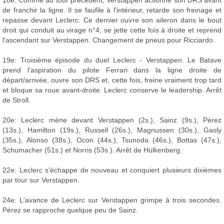
18e: Comme au tour précédent, Verstappen actionne son DRS avant
de franchir la ligne. Il se faufile à l'intérieur, retarde son freinage et
repasse devant Leclerc. Ce dernier ouvre son aileron dans le bout
droit qui conduit au virage n°4, se jette cette fois à droite et reprend
l'ascendant sur Verstappen. Changement de pneus pour Ricciardo.
19e: Troisième épisode du duel Leclerc - Verstappen. Le Batave
prend l'aspiration du pilote Ferrari dans la ligne droite de
départ/arrivée, ouvre son DRS et, cette fois, freine vraiment trop tard
et bloque sa roue avant-droite. Leclerc conserve le leadership. Arrêt
de Stroll.
20e: Leclerc mène devant Verstappen (2s.), Sainz (9s.), Pérez
(13s.), Hamilton (19s.), Russell (26s.), Magnussen (30s.), Gasly
(35s.), Alonso (38s.), Ocon (44s.), Tsunoda (46s.), Bottas (47s.),
Schumacher (51s.) et Norris (53s.). Arrêt de Hülkenberg.
22e: Leclerc s'échappe de nouveau et conquiert plusieurs dixièmes
par tour sur Verstappen.
24e: L'avance de Leclerc sur Verstappen grimpe à trois secondes.
Pérez se rapproche quelque peu de Sainz.