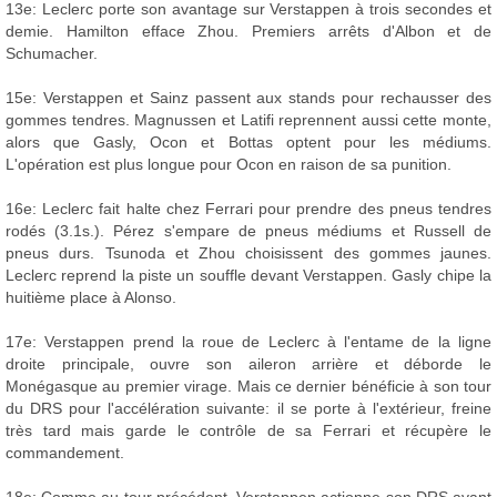
13e: Leclerc porte son avantage sur Verstappen à trois secondes et
demie. Hamilton efface Zhou. Premiers arrêts d'Albon et de
Schumacher.
15e: Verstappen et Sainz passent aux stands pour rechausser des
gommes tendres. Magnussen et Latifi reprennent aussi cette monte,
alors que Gasly, Ocon et Bottas optent pour les médiums.
L'opération est plus longue pour Ocon en raison de sa punition.
16e: Leclerc fait halte chez Ferrari pour prendre des pneus tendres
rodés (3.1s.). Pérez s'empare de pneus médiums et Russell de
pneus durs. Tsunoda et Zhou choisissent des gommes jaunes.
Leclerc reprend la piste un souffle devant Verstappen. Gasly chipe la
huitième place à Alonso.
17e: Verstappen prend la roue de Leclerc à l'entame de la ligne
droite principale, ouvre son aileron arrière et déborde le
Monégasque au premier virage. Mais ce dernier bénéficie à son tour
du DRS pour l'accélération suivante: il se porte à l'extérieur, freine
très tard mais garde le contrôle de sa Ferrari et récupère le
commandement.