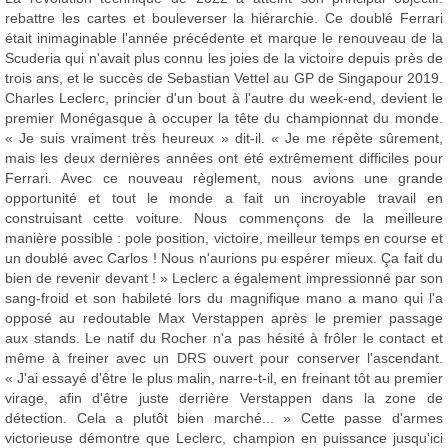
rebattre les cartes et bouleverser la hiérarchie. Ce doublé Ferrari
était inimaginable l'année précédente et marque le renouveau de la
Scuderia qui n'avait plus connu les joies de la victoire depuis près de
trois ans, et le succès de Sebastian Vettel au GP de Singapour 2019.
Charles Leclerc, princier d'un bout à l'autre du week-end, devient le
premier Monégasque à occuper la tête du championnat du monde.
« Je suis vraiment très heureux » dit-il. « Je me répète sûrement,
mais les deux dernières années ont été extrêmement difficiles pour
Ferrari. Avec ce nouveau règlement, nous avions une grande
opportunité et tout le monde a fait un incroyable travail en
construisant cette voiture. Nous commençons de la meilleure
manière possible : pole position, victoire, meilleur temps en course et
un doublé avec Carlos ! Nous n'aurions pu espérer mieux. Ça fait du
bien de revenir devant ! » Leclerc a également impressionné par son
sang-froid et son habileté lors du magnifique mano a mano qui l'a
opposé au redoutable Max Verstappen après le premier passage
aux stands. Le natif du Rocher n'a pas hésité à frôler le contact et
même à freiner avec un DRS ouvert pour conserver l'ascendant.
« J'ai essayé d'être le plus malin, narre-t-il, en freinant tôt au premier
virage, afin d'être juste derrière Verstappen dans la zone de
détection. Cela a plutôt bien marché... » Cette passe d'armes
victorieuse démontre que Leclerc, champion en puissance jusqu'ici