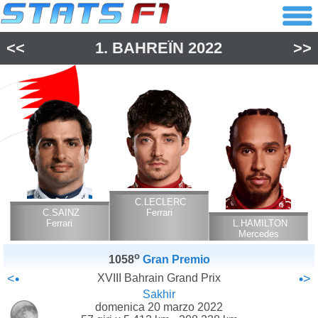
<<
1.
BAHREÏN
2022
>>
C.LECLERC
C.SAINZ
Ferrari
Ferrari
L.HAMILTON
Mercedes
o
1058
Gran Premio
<•
XVIII Bahrain Grand Prix
•>
Sakhir
domenica 20 marzo 2022