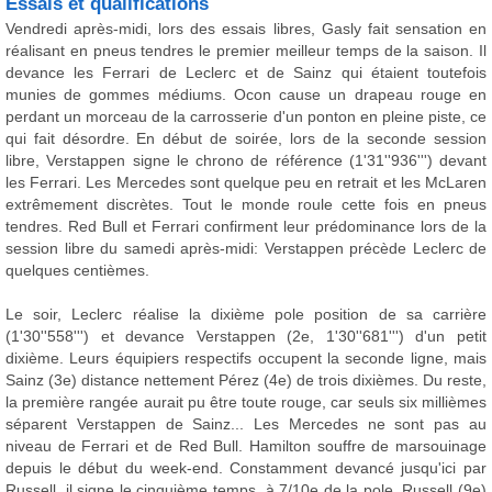
Essais et qualifications
Vendredi après-midi, lors des essais libres, Gasly fait sensation en
réalisant en pneus tendres le premier meilleur temps de la saison. Il
devance les Ferrari de Leclerc et de Sainz qui étaient toutefois
munies de gommes médiums. Ocon cause un drapeau rouge en
perdant un morceau de la carrosserie d'un ponton en pleine piste, ce
qui fait désordre. En début de soirée, lors de la seconde session
libre, Verstappen signe le chrono de référence (1'31''936''') devant
les Ferrari. Les Mercedes sont quelque peu en retrait et les McLaren
extrêmement discrètes. Tout le monde roule cette fois en pneus
tendres. Red Bull et Ferrari confirment leur prédominance lors de la
session libre du samedi après-midi: Verstappen précède Leclerc de
quelques centièmes.
Le soir, Leclerc réalise la dixième pole position de sa carrière
(1'30''558''') et devance Verstappen (2e, 1'30''681''') d'un petit
dixième. Leurs équipiers respectifs occupent la seconde ligne, mais
Sainz (3e) distance nettement Pérez (4e) de trois dixièmes. Du reste,
la première rangée aurait pu être toute rouge, car seuls six millièmes
séparent Verstappen de Sainz... Les Mercedes ne sont pas au
niveau de Ferrari et de Red Bull. Hamilton souffre de marsouinage
depuis le début du week-end. Constamment devancé jusqu'ici par
Russell, il signe le cinquième temps, à 7/10e de la pole. Russell (9e)