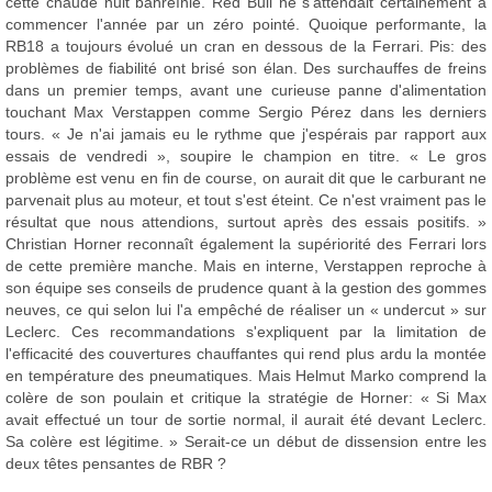
cette chaude nuit bahreïnie. Red Bull ne s'attendait certainement à
commencer l'année par un zéro pointé. Quoique performante, la
RB18 a toujours évolué un cran en dessous de la Ferrari. Pis: des
problèmes de fiabilité ont brisé son élan. Des surchauffes de freins
dans un premier temps, avant une curieuse panne d'alimentation
touchant Max Verstappen comme Sergio Pérez dans les derniers
tours. « Je n'ai jamais eu le rythme que j'espérais par rapport aux
essais de vendredi », soupire le champion en titre. « Le gros
problème est venu en fin de course, on aurait dit que le carburant ne
parvenait plus au moteur, et tout s'est éteint. Ce n'est vraiment pas le
résultat que nous attendions, surtout après des essais positifs. »
Christian Horner reconnaît également la supériorité des Ferrari lors
de cette première manche. Mais en interne, Verstappen reproche à
son équipe ses conseils de prudence quant à la gestion des gommes
neuves, ce qui selon lui l'a empêché de réaliser un « undercut » sur
Leclerc. Ces recommandations s'expliquent par la limitation de
l'efficacité des couvertures chauffantes qui rend plus ardu la montée
en température des pneumatiques. Mais Helmut Marko comprend la
colère de son poulain et critique la stratégie de Horner: « Si Max
avait effectué un tour de sortie normal, il aurait été devant Leclerc.
Sa colère est légitime. » Serait-ce un début de dissension entre les
deux têtes pensantes de RBR ?