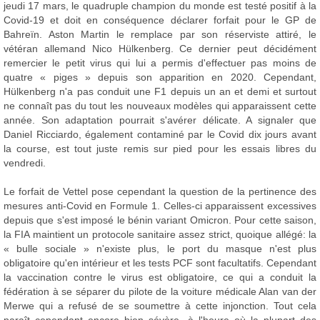
jeudi 17 mars, le quadruple champion du monde est testé positif à la
Covid-19 et doit en conséquence déclarer forfait pour le GP de
Bahreïn. Aston Martin le remplace par son réserviste attiré, le
vétéran allemand Nico Hülkenberg. Ce dernier peut décidément
remercier le petit virus qui lui a permis d'effectuer pas moins de
quatre « piges » depuis son apparition en 2020. Cependant,
Hülkenberg n'a pas conduit une F1 depuis un an et demi et surtout
ne connaît pas du tout les nouveaux modèles qui apparaissent cette
année. Son adaptation pourrait s'avérer délicate. A signaler que
Daniel Ricciardo, également contaminé par le Covid dix jours avant
la course, est tout juste remis sur pied pour les essais libres du
vendredi.
Le forfait de Vettel pose cependant la question de la pertinence des
mesures anti-Covid en Formule 1. Celles-ci apparaissent excessives
depuis que s'est imposé le bénin variant Omicron. Pour cette saison,
la FIA maintient un protocole sanitaire assez strict, quoique allégé: la
« bulle sociale » n'existe plus, le port du masque n'est plus
obligatoire qu'en intérieur et les tests PCF sont facultatifs. Cependant
la vaccination contre le virus est obligatoire, ce qui a conduit la
fédération à se séparer du pilote de la voiture médicale Alan van der
Merwe qui a refusé de se soumettre à cette injonction. Tout cela