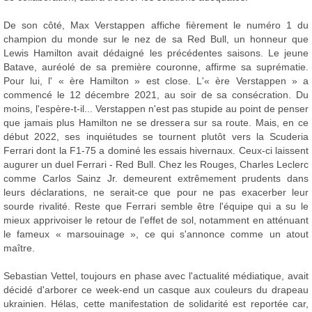
De son côté, Max Verstappen affiche fièrement le numéro 1 du
champion du monde sur le nez de sa Red Bull, un honneur que
Lewis Hamilton avait dédaigné les précédentes saisons. Le jeune
Batave, auréolé de sa première couronne, affirme sa suprématie.
Pour lui, l' « ère Hamilton » est close. L'« ère Verstappen » a
commencé le 12 décembre 2021, au soir de sa consécration. Du
moins, l'espère-t-il... Verstappen n'est pas stupide au point de penser
que jamais plus Hamilton ne se dressera sur sa route. Mais, en ce
début 2022, ses inquiétudes se tournent plutôt vers la Scuderia
Ferrari dont la F1-75 a dominé les essais hivernaux. Ceux-ci laissent
augurer un duel Ferrari - Red Bull. Chez les Rouges, Charles Leclerc
comme Carlos Sainz Jr. demeurent extrêmement prudents dans
leurs déclarations, ne serait-ce que pour ne pas exacerber leur
sourde rivalité. Reste que Ferrari semble être l'équipe qui a su le
mieux apprivoiser le retour de l'effet de sol, notamment en atténuant
le fameux « marsouinage », ce qui s'annonce comme un atout
maître.
Sebastian Vettel, toujours en phase avec l'actualité médiatique, avait
décidé d'arborer ce week-end un casque aux couleurs du drapeau
ukrainien. Hélas, cette manifestation de solidarité est reportée car,