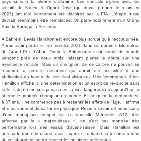
pays suite à la Guerre d'Ukraine. Les contrats signés avec les
circuits de Sotchi et d'Igora Drive (qui devait prendre le relais en
2023) ont tout bonnement été déchirés par la FIA. L'étape russe
devrait néanmoins être remplacée. On parle notamment d'un Grand
Prix du Portugal à Portimão.
A Bahreïn, Lewis Hamilton est encore plus scruté qu'à l'accoutumée.
Après avoir perdu le titre mondial 2021 dans les derniers kilomètres
du Grand Prix d'Abou Dhabi, le Britannique s'est coupé du monde
pendant près de deux mois, laissant planer le doute sur une
éventuelle retraite. Mais un champion de ce calibre ne pouvait se
résoudre à pareille désertion qui aurait été assimilée à une
abdication en faveur de son rival victorieux Max Verstappen. Aussi
Hamilton affiche ici une détermination et un esprit de revanche sans
faille. « Je ne me suis jamais senti aussi dangereux qu'aujourd'hui ! »
affirme le septuple champion du monde. Et lorsqu'on lui demande si,
à 37 ans, il ne commence pas à ressentir les effets de l'âge, il affirme
être au sommet de sa forme physique. Reste à savoir s'il bénéficiera
d'une monoplace compétitive. La nouvelle Mercedes W13, très
affectée par le « marsouinage », ne s'est pas montrée très
performante lors des essais d'avant-saison. Mais Hamilton est
persuadé que son écurie, avec laquelle il entame sa dixième année
de collaboration, saura trouver les solutions adéquates.