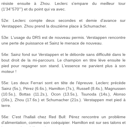
résiste ensuite à Zhou. Leclerc s'empare du meilleur tour
(1'34''570''') et du point qui va avec.
52e: Leclerc compte deux secondes et demie d'avance sur
Verstappen. Zhou prend la douzième place à Schumacher.
53e: L'usage du DRS est de nouveau permis. Verstappen rencontre
une perte de puissance et Sainz le menace de nouveau.
54e: Sainz fond sur Verstappen et le déborde sans difficulté dans le
bout droit de la mi-parcours. Le champion en titre lève ensuite le
pied pour regagner son stand. L'essence ne parvient plus à son
moteur !
55e: Les deux Ferrari sont en tête de l'épreuve. Leclerc précède
Sainz (5s.), Pérez (6.6s.), Hamilton (7s.), Russell (8.4s.), Magnussen
(10.5s.), Bottas (11.2s.), Ocon (13.5s.), Tsunoda (14s.), Alonso
(16s.), Zhou (17.6s.) et Schumacher (21s.). Verstappen met pied à
terre.
56e: C'est l'hallali chez Red Bull: Pérez rencontre un problème
d'alimentation, comme son coéquipier. Hamilton est sur ses talons et