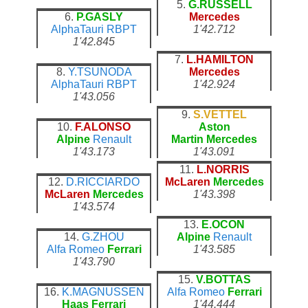
5.
G.RUSSELL
6.
P.GASLY
Mercedes
AlphaTauri
RBPT
1'42.712
1'42.845
7.
L.HAMILTON
8.
Y.TSUNODA
Mercedes
AlphaTauri
RBPT
1'42.924
1'43.056
9.
S.VETTEL
10.
F.ALONSO
Aston
Alpine
Renault
Martin
Mercedes
1'43.173
1'43.091
11.
L.NORRIS
12.
D.RICCIARDO
McLaren
Mercedes
McLaren
Mercedes
1'43.398
1'43.574
13.
E.OCON
14.
G.ZHOU
Alpine
Renault
Alfa Romeo
Ferrari
1'43.585
1'43.790
15.
V.BOTTAS
16.
K.MAGNUSSEN
Alfa Romeo
Ferrari
Haas
Ferrari
1'44.444