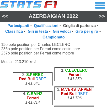
<<
AZERBAIGIAN 2022
>>
Partecipanti
•
Qualificazioni
•
Griglia di partenza
•
Classifica
•
Giri in testa
•
Giri veloci
•
Giro per giro
•
Campionato
15o pole position per Charles LECLERC
236o pole position per Ferrari come costruttore
237o pole position per Ferrari come motore
Media : 213.210 km/h
1
.
C.LECLERC
2.
S.PEREZ
Ferrari
Red Bull
RBPT
1'41.359
1'41.641
3.
M.VERSTAPPEN
4.
C.SAINZ
Red Bull
RBPT
Ferrari
1'41.706
1'41.814