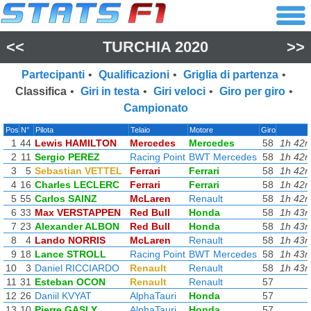
<<
TURCHIA 2020
>>
Partecipanti
•
Qualificazioni
•
Griglia di partenza
•
Classifica
•
Giri in testa
•
Giri veloci
•
Giro per giro
•
Campionato
Pos
N°
Pilota
Telaio
Motore
Giro
1
44
Lewis HAMILTON
Mercedes
Mercedes
58
1h 42m
2
11
Sergio PEREZ
Racing Point
BWT Mercedes
58
1h 42m
3
5
Sebastian VETTEL
Ferrari
Ferrari
58
1h 42m
4
16
Charles LECLERC
Ferrari
Ferrari
58
1h 42m
5
55
Carlos SAINZ
McLaren
Renault
58
1h 42m
6
33
Max VERSTAPPEN
Red Bull
Honda
58
1h 43m
7
23
Alexander ALBON
Red Bull
Honda
58
1h 43m
8
4
Lando NORRIS
McLaren
Renault
58
1h 43m
9
18
Lance STROLL
Racing Point
BWT Mercedes
58
1h 43m
10
3
Daniel RICCIARDO
Renault
Renault
58
1h 43m
11
31
Esteban OCON
Renault
Renault
57
12
26
Daniil KVYAT
AlphaTauri
Honda
57
13
10
Pierre GASLY
AlphaTauri
Honda
57