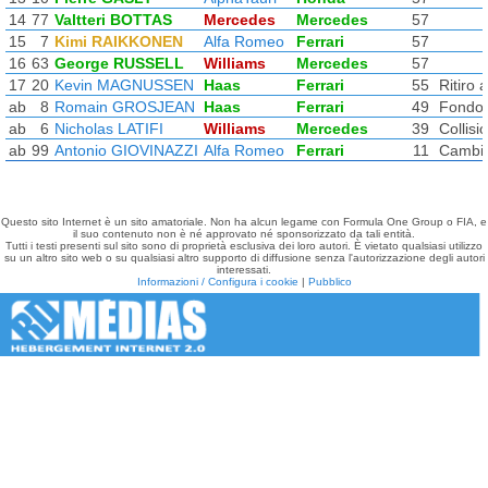
14
77
Valtteri BOTTAS
Mercedes
Mercedes
57
15
7
Kimi RAIKKONEN
Alfa Romeo
Ferrari
57
16
63
George RUSSELL
Williams
Mercedes
57
17
20
Kevin MAGNUSSEN
Haas
Ferrari
55
Ritiro 
ab
8
Romain GROSJEAN
Haas
Ferrari
49
Fondo p
ab
6
Nicholas LATIFI
Williams
Mercedes
39
Collisi
ab
99
Antonio GIOVINAZZI
Alfa Romeo
Ferrari
11
Cambi
Questo sito Internet è un sito amatoriale. Non ha alcun legame con Formula One Group o FIA, e
il suo contenuto non è né approvato né sponsorizzato da tali entità.
Tutti i testi presenti sul sito sono di proprietà esclusiva dei loro autori. È vietato qualsiasi utilizzo
su un altro sito web o su qualsiasi altro supporto di diffusione senza l'autorizzazione degli autori
interessati.
Informazioni / Configura i cookie
|
Pubblico