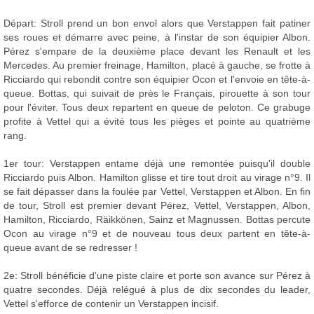
Départ: Stroll prend un bon envol alors que Verstappen fait patiner
ses roues et démarre avec peine, à l'instar de son équipier Albon.
Pérez s'empare de la deuxième place devant les Renault et les
Mercedes. Au premier freinage, Hamilton, placé à gauche, se frotte à
Ricciardo qui rebondit contre son équipier Ocon et l'envoie en tête-à-
queue. Bottas, qui suivait de près le Français, pirouette à son tour
pour l'éviter. Tous deux repartent en queue de peloton. Ce grabuge
profite à Vettel qui a évité tous les pièges et pointe au quatrième
rang.
1er tour: Verstappen entame déjà une remontée puisqu'il double
Ricciardo puis Albon. Hamilton glisse et tire tout droit au virage n°9. Il
se fait dépasser dans la foulée par Vettel, Verstappen et Albon. En fin
de tour, Stroll est premier devant Pérez, Vettel, Verstappen, Albon,
Hamilton, Ricciardo, Räikkönen, Sainz et Magnussen. Bottas percute
Ocon au virage n°9 et de nouveau tous deux partent en tête-à-
queue avant de se redresser !
2e: Stroll bénéficie d'une piste claire et porte son avance sur Pérez à
quatre secondes. Déjà relégué à plus de dix secondes du leader,
Vettel s'efforce de contenir un Verstappen incisif.