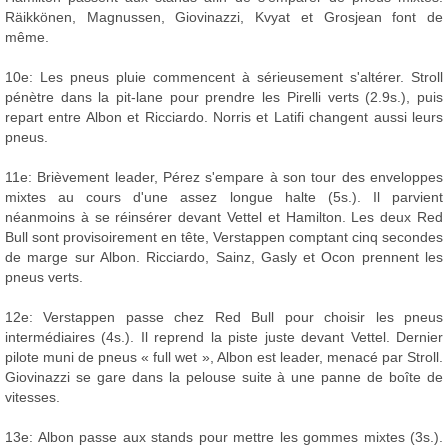
Räikkönen, Magnussen, Giovinazzi, Kvyat et Grosjean font de
même.
10e: Les pneus pluie commencent à sérieusement s'altérer. Stroll
pénètre dans la pit-lane pour prendre les Pirelli verts (2.9s.), puis
repart entre Albon et Ricciardo. Norris et Latifi changent aussi leurs
pneus.
11e: Brièvement leader, Pérez s'empare à son tour des enveloppes
mixtes au cours d'une assez longue halte (5s.). Il parvient
néanmoins à se réinsérer devant Vettel et Hamilton. Les deux Red
Bull sont provisoirement en tête, Verstappen comptant cinq secondes
de marge sur Albon. Ricciardo, Sainz, Gasly et Ocon prennent les
pneus verts.
12e: Verstappen passe chez Red Bull pour choisir les pneus
intermédiaires (4s.). Il reprend la piste juste devant Vettel. Dernier
pilote muni de pneus « full wet », Albon est leader, menacé par Stroll.
Giovinazzi se gare dans la pelouse suite à une panne de boîte de
vitesses.
13e: Albon passe aux stands pour mettre les gommes mixtes (3s.).