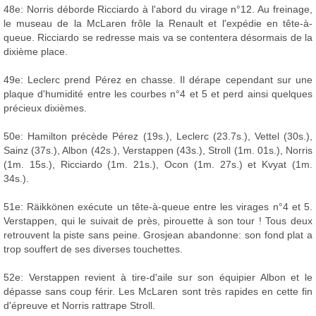
48e: Norris déborde Ricciardo à l'abord du virage n°12. Au freinage,
le museau de la McLaren frôle la Renault et l'expédie en tête-à-
queue. Ricciardo se redresse mais va se contentera désormais de la
dixième place.
49e: Leclerc prend Pérez en chasse. Il dérape cependant sur une
plaque d'humidité entre les courbes n°4 et 5 et perd ainsi quelques
précieux dixièmes.
50e: Hamilton précède Pérez (19s.), Leclerc (23.7s.), Vettel (30s.),
Sainz (37s.), Albon (42s.), Verstappen (43s.), Stroll (1m. 01s.), Norris
(1m. 15s.), Ricciardo (1m. 21s.), Ocon (1m. 27s.) et Kvyat (1m.
34s.).
51e: Räikkönen exécute un tête-à-queue entre les virages n°4 et 5.
Verstappen, qui le suivait de près, pirouette à son tour ! Tous deux
retrouvent la piste sans peine. Grosjean abandonne: son fond plat a
trop souffert de ses diverses touchettes.
52e: Verstappen revient à tire-d'aile sur son équipier Albon et le
dépasse sans coup férir. Les McLaren sont très rapides en cette fin
d'épreuve et Norris rattrape Stroll.