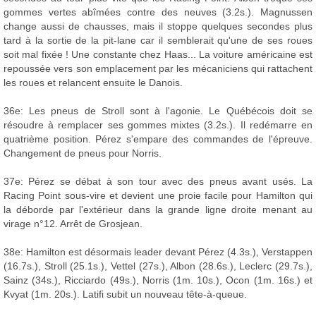
gommes vertes abîmées contre des neuves (3.2s.). Magnussen
change aussi de chausses, mais il stoppe quelques secondes plus
tard à la sortie de la pit-lane car il semblerait qu'une de ses roues
soit mal fixée ! Une constante chez Haas... La voiture américaine est
repoussée vers son emplacement par les mécaniciens qui rattachent
les roues et relancent ensuite le Danois.
36e: Les pneus de Stroll sont à l'agonie. Le Québécois doit se
résoudre à remplacer ses gommes mixtes (3.2s.). Il redémarre en
quatrième position. Pérez s'empare des commandes de l'épreuve.
Changement de pneus pour Norris.
37e: Pérez se débat à son tour avec des pneus avant usés. La
Racing Point sous-vire et devient une proie facile pour Hamilton qui
la déborde par l'extérieur dans la grande ligne droite menant au
virage n°12. Arrêt de Grosjean.
38e: Hamilton est désormais leader devant Pérez (4.3s.), Verstappen
(16.7s.), Stroll (25.1s.), Vettel (27s.), Albon (28.6s.), Leclerc (29.7s.),
Sainz (34s.), Ricciardo (49s.), Norris (1m. 10s.), Ocon (1m. 16s.) et
Kvyat (1m. 20s.). Latifi subit un nouveau tête-à-queue.