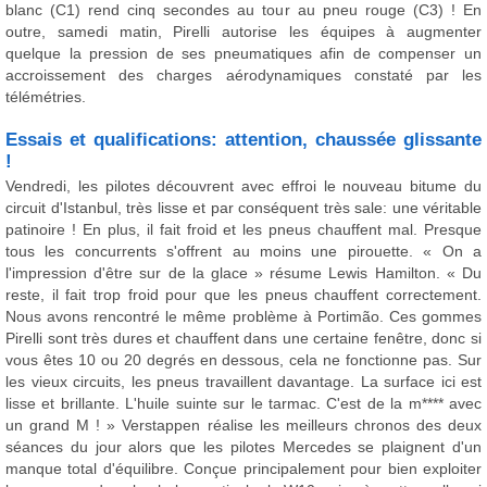
blanc (C1) rend cinq secondes au tour au pneu rouge (C3) ! En
outre, samedi matin, Pirelli autorise les équipes à augmenter
quelque la pression de ses pneumatiques afin de compenser un
accroissement des charges aérodynamiques constaté par les
télémétries.
Essais et qualifications: attention, chaussée glissante
!
Vendredi, les pilotes découvrent avec effroi le nouveau bitume du
circuit d'Istanbul, très lisse et par conséquent très sale: une véritable
patinoire ! En plus, il fait froid et les pneus chauffent mal. Presque
tous les concurrents s'offrent au moins une pirouette. « On a
l'impression d'être sur de la glace » résume Lewis Hamilton. « Du
reste, il fait trop froid pour que les pneus chauffent correctement.
Nous avons rencontré le même problème à Portimão. Ces gommes
Pirelli sont très dures et chauffent dans une certaine fenêtre, donc si
vous êtes 10 ou 20 degrés en dessous, cela ne fonctionne pas. Sur
les vieux circuits, les pneus travaillent davantage. La surface ici est
lisse et brillante. L'huile suinte sur le tarmac. C'est de la m**** avec
un grand M ! » Verstappen réalise les meilleurs chronos des deux
séances du jour alors que les pilotes Mercedes se plaignent d'un
manque total d'équilibre. Conçue principalement pour bien exploiter