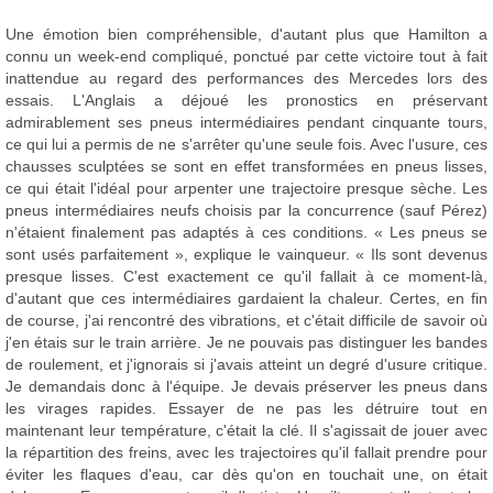
Une émotion bien compréhensible, d'autant plus que Hamilton a
connu un week-end compliqué, ponctué par cette victoire tout à fait
inattendue au regard des performances des Mercedes lors des
essais. L'Anglais a déjoué les pronostics en préservant
admirablement ses pneus intermédiaires pendant cinquante tours,
ce qui lui a permis de ne s'arrêter qu'une seule fois. Avec l'usure, ces
chausses sculptées se sont en effet transformées en pneus lisses,
ce qui était l'idéal pour arpenter une trajectoire presque sèche. Les
pneus intermédiaires neufs choisis par la concurrence (sauf Pérez)
n'étaient finalement pas adaptés à ces conditions. « Les pneus se
sont usés parfaitement », explique le vainqueur. « Ils sont devenus
presque lisses. C'est exactement ce qu'il fallait à ce moment-là,
d'autant que ces intermédiaires gardaient la chaleur. Certes, en fin
de course, j'ai rencontré des vibrations, et c'était difficile de savoir où
j'en étais sur le train arrière. Je ne pouvais pas distinguer les bandes
de roulement, et j'ignorais si j'avais atteint un degré d'usure critique.
Je demandais donc à l'équipe. Je devais préserver les pneus dans
les virages rapides. Essayer de ne pas les détruire tout en
maintenant leur température, c'était la clé. Il s'agissait de jouer avec
la répartition des freins, avec les trajectoires qu'il fallait prendre pour
éviter les flaques d'eau, car dès qu'on en touchait une, on était