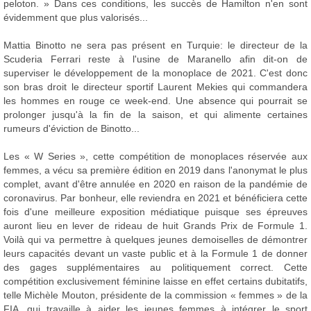
peloton. » Dans ces conditions, les succès de Hamilton n'en sont
évidemment que plus valorisés...
Mattia Binotto ne sera pas présent en Turquie: le directeur de la
Scuderia Ferrari reste à l'usine de Maranello afin dit-on de
superviser le développement de la monoplace de 2021. C'est donc
son bras droit le directeur sportif Laurent Mekies qui commandera
les hommes en rouge ce week-end. Une absence qui pourrait se
prolonger jusqu'à la fin de la saison, et qui alimente certaines
rumeurs d'éviction de Binotto...
Les « W Series », cette compétition de monoplaces réservée aux
femmes, a vécu sa première édition en 2019 dans l'anonymat le plus
complet, avant d'être annulée en 2020 en raison de la pandémie de
coronavirus. Par bonheur, elle reviendra en 2021 et bénéficiera cette
fois d'une meilleure exposition médiatique puisque ses épreuves
auront lieu en lever de rideau de huit Grands Prix de Formule 1.
Voilà qui va permettre à quelques jeunes demoiselles de démontrer
leurs capacités devant un vaste public et à la Formule 1 de donner
des gages supplémentaires au politiquement correct. Cette
compétition exclusivement féminine laisse en effet certains dubitatifs,
telle Michèle Mouton, présidente de la commission « femmes » de la
FIA, qui travaille à aider les jeunes femmes à intégrer le sport