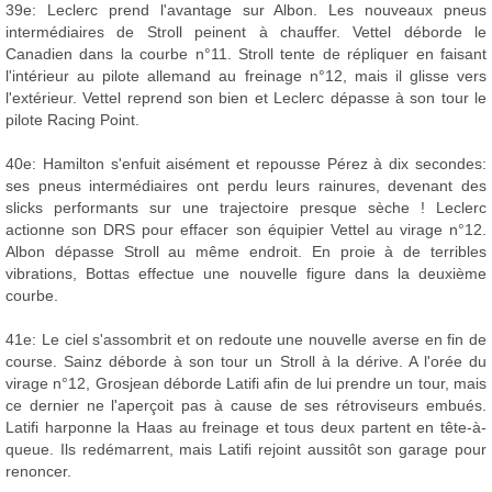
39e: Leclerc prend l'avantage sur Albon. Les nouveaux pneus
intermédiaires de Stroll peinent à chauffer. Vettel déborde le
Canadien dans la courbe n°11. Stroll tente de répliquer en faisant
l'intérieur au pilote allemand au freinage n°12, mais il glisse vers
l'extérieur. Vettel reprend son bien et Leclerc dépasse à son tour le
pilote Racing Point.
40e: Hamilton s'enfuit aisément et repousse Pérez à dix secondes:
ses pneus intermédiaires ont perdu leurs rainures, devenant des
slicks performants sur une trajectoire presque sèche ! Leclerc
actionne son DRS pour effacer son équipier Vettel au virage n°12.
Albon dépasse Stroll au même endroit. En proie à de terribles
vibrations, Bottas effectue une nouvelle figure dans la deuxième
courbe.
41e: Le ciel s'assombrit et on redoute une nouvelle averse en fin de
course. Sainz déborde à son tour un Stroll à la dérive. A l'orée du
virage n°12, Grosjean déborde Latifi afin de lui prendre un tour, mais
ce dernier ne l'aperçoit pas à cause de ses rétroviseurs embués.
Latifi harponne la Haas au freinage et tous deux partent en tête-à-
queue. Ils redémarrent, mais Latifi rejoint aussitôt son garage pour
renoncer.