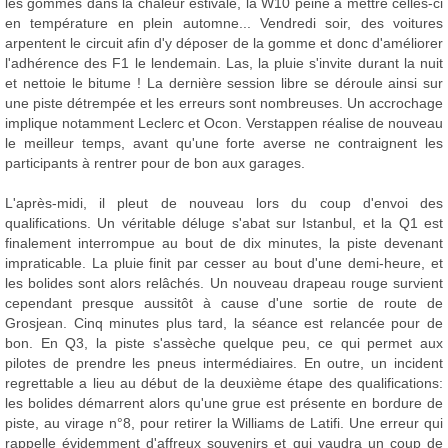
les gommes dans la chaleur estivale, la W10 peine à mettre celles-ci
en température en plein automne... Vendredi soir, des voitures
arpentent le circuit afin d'y déposer de la gomme et donc d'améliorer
l'adhérence des F1 le lendemain. Las, la pluie s'invite durant la nuit
et nettoie le bitume ! La dernière session libre se déroule ainsi sur
une piste détrempée et les erreurs sont nombreuses. Un accrochage
implique notamment Leclerc et Ocon. Verstappen réalise de nouveau
le meilleur temps, avant qu'une forte averse ne contraignent les
participants à rentrer pour de bon aux garages.
L'après-midi, il pleut de nouveau lors du coup d'envoi des
qualifications. Un véritable déluge s'abat sur Istanbul, et la Q1 est
finalement interrompue au bout de dix minutes, la piste devenant
impraticable. La pluie finit par cesser au bout d'une demi-heure, et
les bolides sont alors relâchés. Un nouveau drapeau rouge survient
cependant presque aussitôt à cause d'une sortie de route de
Grosjean. Cinq minutes plus tard, la séance est relancée pour de
bon. En Q3, la piste s'assèche quelque peu, ce qui permet aux
pilotes de prendre les pneus intermédiaires. En outre, un incident
regrettable a lieu au début de la deuxième étape des qualifications:
les bolides démarrent alors qu'une grue est présente en bordure de
piste, au virage n°8, pour retirer la Williams de Latifi. Une erreur qui
rappelle évidemment d'affreux souvenirs et qui vaudra un coup de