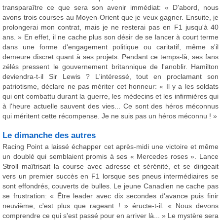
transparaître ce que sera son avenir immédiat: « D'abord, nous
avons trois courses au Moyen-Orient que je veux gagner. Ensuite, je
prolongerai mon contrat, mais je ne resterai pas en F1 jusqu'à 40
ans. » En effet, il ne cache plus son désir de se lancer à court terme
dans une forme d'engagement politique ou caritatif, même s'il
demeure discret quant à ses projets. Pendant ce temps-là, ses fans
zélés pressent le gouvernement britannique de l'anoblir. Hamilton
deviendra-t-il Sir Lewis ? L'intéressé, tout en proclamant son
patriotisme, déclare ne pas mériter cet honneur: « Il y a les soldats
qui ont combattu durant la guerre, les médecins et les infirmières qui
à l'heure actuelle sauvent des vies... Ce sont des héros méconnus
qui méritent cette récompense. Je ne suis pas un héros méconnu ! »
Le dimanche des autres
Racing Point a laissé échapper cet après-midi une victoire et même
un doublé qui semblaient promis à ses « Mercedes roses ». Lance
Stroll maîtrisait la course avec adresse et sérénité, et se dirigeait
vers un premier succès en F1 lorsque ses pneus intermédiaires se
sont effondrés, couverts de bulles. Le jeune Canadien ne cache pas
se frustration: « Être leader avec dix secondes d'avance puis finir
neuvième, c'est plus que rageant ! » éructe-t-il. « Nous devons
comprendre ce qui s'est passé pour en arriver là... » Le mystère sera