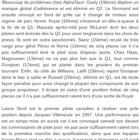
!Beaucoup de problèmes chez AlphaTauri: Gasly (19ème) déplore un
manque global d'adhérence et est éliminé en Q2. Le Normand est
ensuite renvoyé en fond de grille car il change de moteur sous
régime de parc fermé. Kvyat (16ème) s'évanouit en tête-à-queue à
la fin de la Q1. Mauvais après-midi pour McLaren dont les deux
pilotes sont évincés dès la Q2 pour avoir tergiversé dans les choix de
pneus. Ils sont en outre sanctionnés. Sainz (15ème) recule de trois
rangs pour gêné Pérez et Norris (14ème) de cinq places car il n'a
pas suffisamment levé le pied sous drapeau jaune. Chez Haas,
Magnussen (13ème) ne va pas plus loin que la Q1, tout comme
Grosjean (17ème) qui se plante dans les graviers du premier
tournant. Enfin, du côté de Williams, Latifi (19ème) rejoint Grosjean
dans le bac à sable et Russell (20ème), éliminé en Q1, est de toute
façon pénalisé pour avoir changé la plupart des composants de son
groupe propulseur. Il écope en outre d'une punition fictive de cinq
places car il n'a pas suffisamment ralenti lors d'une sortie de Kvyat.
Lance Stroll est le premier pilote canadien à réaliser une pole
position depuis Jacques Villeneuve en 1997. Une performance qui
est un temps mise en sursis car il est convoqué samedi soir devant
les commissaires de piste pour ne pas avoir suffisamment ralenti lors
de la première manche des qualifications, alors que son équipier
Sergio Pérez était en tête-à-queue. Il parvient à démontrer qu'il avait