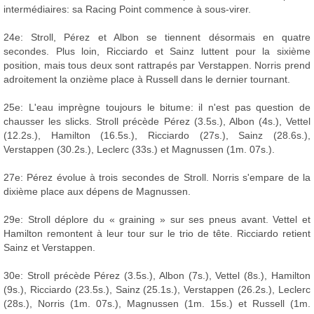
intermédiaires: sa Racing Point commence à sous-virer.
24e: Stroll, Pérez et Albon se tiennent désormais en quatre
secondes. Plus loin, Ricciardo et Sainz luttent pour la sixième
position, mais tous deux sont rattrapés par Verstappen. Norris prend
adroitement la onzième place à Russell dans le dernier tournant.
25e: L'eau imprègne toujours le bitume: il n'est pas question de
chausser les slicks. Stroll précède Pérez (3.5s.), Albon (4s.), Vettel
(12.2s.), Hamilton (16.5s.), Ricciardo (27s.), Sainz (28.6s.),
Verstappen (30.2s.), Leclerc (33s.) et Magnussen (1m. 07s.).
27e: Pérez évolue à trois secondes de Stroll. Norris s'empare de la
dixième place aux dépens de Magnussen.
29e: Stroll déplore du « graining » sur ses pneus avant. Vettel et
Hamilton remontent à leur tour sur le trio de tête. Ricciardo retient
Sainz et Verstappen.
30e: Stroll précède Pérez (3.5s.), Albon (7s.), Vettel (8s.), Hamilton
(9s.), Ricciardo (23.5s.), Sainz (25.1s.), Verstappen (26.2s.), Leclerc
(28s.), Norris (1m. 07s.), Magnussen (1m. 15s.) et Russell (1m.