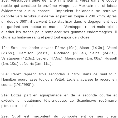
18e: Verstappen tente de faire l'intérieur à Pérez dans le coude
rapide qui constitue le onzième virage. Le Mexicain ne lui laisse
évidemment aucun espace. L'imprudent Hollandais se retrouve
déporté vers le vibreur externe et part en toupie à 200 km/h. Après
un double 360°, il parvient à se stabiliser dans le dégagement tout
en gardant son moteur en marche. Verstappen repart mais rejoint
aussitôt les stands pour remplacer ses gommes endommagées. Il
chute au huitième rang et perd tout espoir de victoire.
19e: Stroll est leader devant Pérez (10s.), Albon (14.3s.), Vettel
(23.5s.), Hamilton (23.8s.), Ricciardo (33.5s.), Sainz (34.3s.),
Verstappen (42.3s.), Leclerc (47.5s.), Magnussen (1m. 08s.), Russell
(1m. 10s.) et Norris (1m. 11s.).
20e: Pérez reprend trois secondes à Stroll dans ce seul tour.
Hamilton pourchasse toujours Vettel. Leclerc abaisse le record en
course (1'41''990''').
21e: Bottas part en aquaplanage en de la seconde courbe et
exécute un quatrième tête-à-queue. Le Scandinave redémarre
piteux dix-huitième.
22e: Stroll est mécontent du comportement de ses pneus