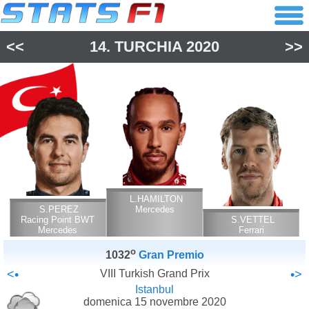
<<
14.
TURCHIA
2020
>>
L.HAMILTON
S.PEREZ
Mercedes
Racing Point BWT
S.VETTEL
Mercedes
Ferrari
o
1032
Gran Premio
<•
VIII Turkish Grand Prix
•>
Istanbul
domenica 15 novembre 2020