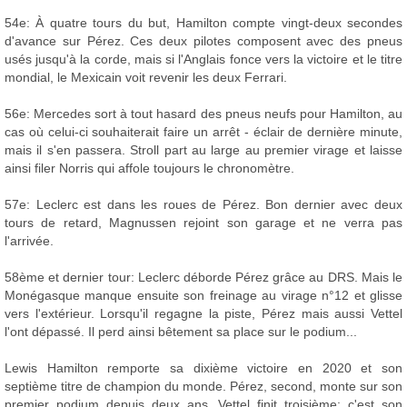
54e: À quatre tours du but, Hamilton compte vingt-deux secondes
d'avance sur Pérez. Ces deux pilotes composent avec des pneus
usés jusqu'à la corde, mais si l'Anglais fonce vers la victoire et le titre
mondial, le Mexicain voit revenir les deux Ferrari.
56e: Mercedes sort à tout hasard des pneus neufs pour Hamilton, au
cas où celui-ci souhaiterait faire un arrêt - éclair de dernière minute,
mais il s'en passera. Stroll part au large au premier virage et laisse
ainsi filer Norris qui affole toujours le chronomètre.
57e: Leclerc est dans les roues de Pérez. Bon dernier avec deux
tours de retard, Magnussen rejoint son garage et ne verra pas
l'arrivée.
58ème et dernier tour: Leclerc déborde Pérez grâce au DRS. Mais le
Monégasque manque ensuite son freinage au virage n°12 et glisse
vers l'extérieur. Lorsqu'il regagne la piste, Pérez mais aussi Vettel
l'ont dépassé. Il perd ainsi bêtement sa place sur le podium...
Lewis Hamilton remporte sa dixième victoire en 2020 et son
septième titre de champion du monde. Pérez, second, monte sur son
premier podium depuis deux ans. Vettel finit troisième: c'est son