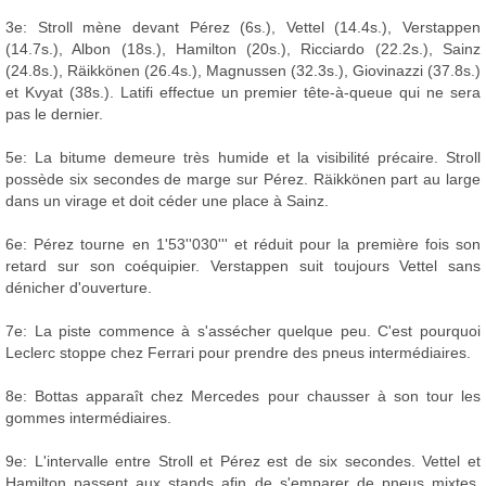
3e: Stroll mène devant Pérez (6s.), Vettel (14.4s.), Verstappen
(14.7s.), Albon (18s.), Hamilton (20s.), Ricciardo (22.2s.), Sainz
(24.8s.), Räikkönen (26.4s.), Magnussen (32.3s.), Giovinazzi (37.8s.)
et Kvyat (38s.). Latifi effectue un premier tête-à-queue qui ne sera
pas le dernier.
5e: La bitume demeure très humide et la visibilité précaire. Stroll
possède six secondes de marge sur Pérez. Räikkönen part au large
dans un virage et doit céder une place à Sainz.
6e: Pérez tourne en 1'53''030''' et réduit pour la première fois son
retard sur son coéquipier. Verstappen suit toujours Vettel sans
dénicher d'ouverture.
7e: La piste commence à s'assécher quelque peu. C'est pourquoi
Leclerc stoppe chez Ferrari pour prendre des pneus intermédiaires.
8e: Bottas apparaît chez Mercedes pour chausser à son tour les
gommes intermédiaires.
9e: L'intervalle entre Stroll et Pérez est de six secondes. Vettel et
Hamilton passent aux stands afin de s'emparer de pneus mixtes.