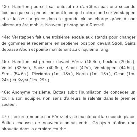
43e: Hamilton poursuit sa route et ne s'arrêtera pas une seconde
fois puisque ses pneus tiennent le coup. Leclerc fond sur Verstappen
et le laisse sur place dans la grande pleine charge grâce à son
aileron arrière mobile. Nouveau pit-stop pour Russell.
44e: Verstappen fait une troisième escale aux stands pour changer
de gommes et redémarre en septième position devant Stroll. Sainz
dépasse Albon et pointe maintenant au cinquième rang.
45e: Hamilton est premier devant Pérez (18.4s.), Leclerc (20.5s.),
Vettel (32.5s.), Sainz (40.6s.), Albon (42s.), Verstappen (44.5s.),
Stroll (54.6s.), Ricciardo (1m. 13s.), Norris (1m. 15s.), Ocon (1m.
24s.) et Kvyat (1m. 29s.).
46e: Anonyme treizième, Bottas subit l'humiliation de concéder un
tour à son équipier, non sans d'ailleurs le ralentir dans le premier
secteur.
47e: Leclerc remonte sur Pérez et vise maintenant la seconde place.
Bottas chausse de nouveaux pneus verts. Grosjean réalise une
pirouette dans la dernière courbe.