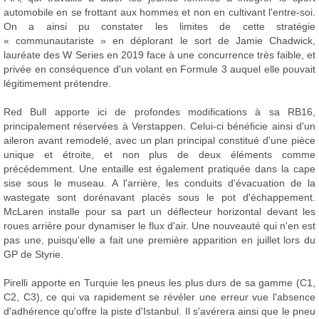
automobile en se frottant aux hommes et non en cultivant l'entre-soi.
On a ainsi pu constater les limites de cette stratégie
« communautariste » en déplorant le sort de Jamie Chadwick,
lauréate des W Series en 2019 face à une concurrence très faible, et
privée en conséquence d'un volant en Formule 3 auquel elle pouvait
légitimement prétendre.
Red Bull apporte ici de profondes modifications à sa RB16,
principalement réservées à Verstappen. Celui-ci bénéficie ainsi d'un
aileron avant remodelé, avec un plan principal constitué d'une pièce
unique et étroite, et non plus de deux éléments comme
précédemment. Une entaille est également pratiquée dans la cape
sise sous le museau. A l'arrière, les conduits d'évacuation de la
wastegate sont dorénavant placés sous le pot d'échappement.
McLaren installe pour sa part un déflecteur horizontal devant les
roues arrière pour dynamiser le flux d'air. Une nouveauté qui n'en est
pas une, puisqu'elle a fait une première apparition en juillet lors du
GP de Styrie.
Pirelli apporte en Turquie les pneus les plus durs de sa gamme (C1,
C2, C3), ce qui va rapidement se révéler une erreur vue l'absence
d'adhérence qu'offre la piste d'Istanbul. Il s'avérera ainsi que le pneu