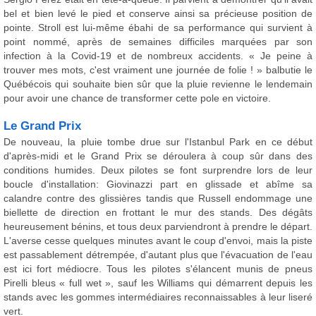
bel et bien levé le pied et conserve ainsi sa précieuse position de
pointe. Stroll est lui-même ébahi de sa performance qui survient à
point nommé, après de semaines difficiles marquées par son
infection à la Covid-19 et de nombreux accidents. « Je peine à
trouver mes mots, c'est vraiment une journée de folie ! » balbutie le
Québécois qui souhaite bien sûr que la pluie revienne le lendemain
pour avoir une chance de transformer cette pole en victoire.
Le Grand Prix
De nouveau, la pluie tombe drue sur l'Istanbul Park en ce début
d'après-midi et le Grand Prix se déroulera à coup sûr dans des
conditions humides. Deux pilotes se font surprendre lors de leur
boucle d'installation: Giovinazzi part en glissade et abîme sa
calandre contre des glissières tandis que Russell endommage une
biellette de direction en frottant le mur des stands. Des dégâts
heureusement bénins, et tous deux parviendront à prendre le départ.
L'averse cesse quelques minutes avant le coup d'envoi, mais la piste
est passablement détrempée, d'autant plus que l'évacuation de l'eau
est ici fort médiocre. Tous les pilotes s'élancent munis de pneus
Pirelli bleus « full wet », sauf les Williams qui démarrent depuis les
stands avec les gommes intermédiaires reconnaissables à leur liseré
vert.