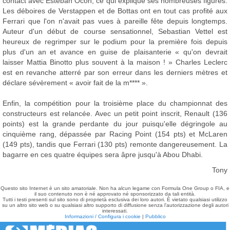
contact avec Esteban Ocon, ce qui explique ses nombreuses figures.
Les déboires de Verstappen et de Bottas ont en tout cas profité aux
Ferrari que l'on n'avait pas vues à pareille fête depuis longtemps.
Auteur d'un début de course sensationnel, Sebastian Vettel est
heureux de regrimper sur le podium pour la première fois depuis
plus d'un an et avance en guise de plaisanterie « qu'on devrait
laisser Mattia Binotto plus souvent à la maison ! » Charles Leclerc
est en revanche atterré par son erreur dans les derniers mètres et
déclare sévèrement « avoir fait de la m**** ».
Enfin, la compétition pour la troisième place du championnat des
constructeurs est relancée. Avec un petit point inscrit, Renault (136
points) est la grande perdante du jour puisqu'elle dégringole au
cinquième rang, dépassée par Racing Point (154 pts) et McLaren
(149 pts), tandis que Ferrari (130 pts) remonte dangereusement. La
bagarre en ces quatre équipes sera âpre jusqu'à Abou Dhabi.
Tony
Questo sito Internet è un sito amatoriale. Non ha alcun legame con Formula One Group o FIA, e
il suo contenuto non è né approvato né sponsorizzato da tali entità.
Tutti i testi presenti sul sito sono di proprietà esclusiva dei loro autori. È vietato qualsiasi utilizzo
su un altro sito web o su qualsiasi altro supporto di diffusione senza l'autorizzazione degli autori
interessati.
Informazioni / Configura i cookie
|
Pubblico