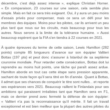
décembre, c'est déjà assez intense », explique Christian Horner.
« En comparaison, 23 courses sur une saison, cela semble plus
simple. Mais en fait ce sera très exigeant. Oui, il y aura un peu moins
d'essais privés pour compenser, mais ce sera un défi pour les
membres des équipes. Moins pour les pilotes, car ils arrivent un peu
plus tard que nous sur les circuits, mais beaucoup pour tous les
autres. Nous serons à la limite de la tolérance humaine. » Aussi
beaucoup espèrent que la FIA s'en tiendra à 22 courses en 2021.
À quatre épreuves du terme de cette saison, Lewis Hamilton (282
points) compte 85 longueurs d'avance sur son équipier Valtteri
Bottas (197 pts) et peut donc s'assurer à Istanbul de sa septième
couronne mondiale. Pour retarder cette consécration, Bottas doit lui
reprendre au moins huit points, une tâche qui paraît assez ardue.
Hamilton aborde en tout cas cette étape sans pression apparente,
sachant de toute façon qu'il sera titré en fin d'année. Quant à Bottas,
il admet que ses chances de conquérir le titre sont nulles... et reporte
ses espérances vers 2021. Beaucoup raillent le Finlandais pour ses
ambitions qui paraissent irréalistes tant que Hamilton sera en F1,
mais ce dernier prend avec fermeté la défense de son équipier:
« Valtteri n'a pas la reconnaissance qu'il mérite. Il fait un travail
exceptionnel et est bien meilleur que la plupart des autres pilotes du