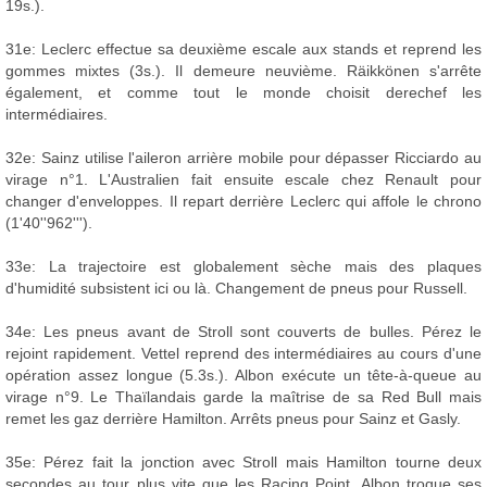
19s.).
31e: Leclerc effectue sa deuxième escale aux stands et reprend les
gommes mixtes (3s.). Il demeure neuvième. Räikkönen s'arrête
également, et comme tout le monde choisit derechef les
intermédiaires.
32e: Sainz utilise l'aileron arrière mobile pour dépasser Ricciardo au
virage n°1. L'Australien fait ensuite escale chez Renault pour
changer d'enveloppes. Il repart derrière Leclerc qui affole le chrono
(1'40''962''').
33e: La trajectoire est globalement sèche mais des plaques
d'humidité subsistent ici ou là. Changement de pneus pour Russell.
34e: Les pneus avant de Stroll sont couverts de bulles. Pérez le
rejoint rapidement. Vettel reprend des intermédiaires au cours d'une
opération assez longue (5.3s.). Albon exécute un tête-à-queue au
virage n°9. Le Thaïlandais garde la maîtrise de sa Red Bull mais
remet les gaz derrière Hamilton. Arrêts pneus pour Sainz et Gasly.
35e: Pérez fait la jonction avec Stroll mais Hamilton tourne deux
secondes au tour plus vite que les Racing Point. Albon troque ses