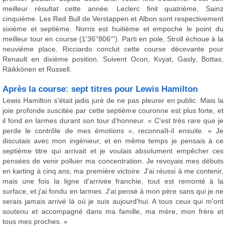
meilleur résultat cette année. Leclerc finit quatrième, Sainz
cinquième. Les Red Bull de Verstappen et Albon sont respectivement
sixième et septième. Norris est huitième et empoche le point du
meilleur tour en course (1'36''806'''). Parti en pole, Stroll échoue à la
neuvième place. Ricciardo conclut cette course décevante pour
Renault en dixième position. Suivent Ocon, Kvyat, Gasly, Bottas,
Räikkönen et Russell.
Après la course: sept titres pour Lewis Hamilton
Lewis Hamilton s'était jadis juré de ne pas pleurer en public. Mais la
joie profonde suscitée par cette septième couronne est plus forte, et
il fond en larmes durant son tour d'honneur. « C'est très rare que je
perde le contrôle de mes émotions », reconnaît-il ensuite. « Je
discutais avec mon ingénieur, et en même temps je pensais à ce
septième titre qui arrivait et je voulais absolument empêcher ces
pensées de venir polluer ma concentration. Je revoyais mes débuts
en karting à cinq ans, ma première victoire. J'ai réussi à me contenir,
mais une fois la ligne d'arrivée franchie, tout est remonté à la
surface, et j'ai fondu en larmes. J'ai pensé à mon père sans qui je ne
serais jamais arrivé là où je suis aujourd'hui. A tous ceux qui m'ont
soutenu et accompagné dans ma famille, ma mère, mon frère et
tous mes proches. »