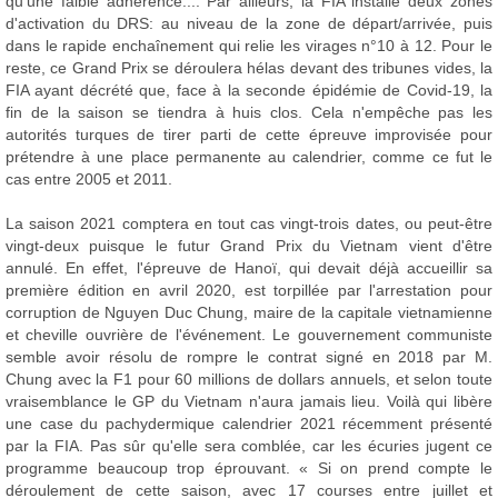
qu'une faible adhérence.... Par ailleurs, la FIA installe deux zones
d'activation du DRS: au niveau de la zone de départ/arrivée, puis
dans le rapide enchaînement qui relie les virages n°10 à 12. Pour le
reste, ce Grand Prix se déroulera hélas devant des tribunes vides, la
FIA ayant décrété que, face à la seconde épidémie de Covid-19, la
fin de la saison se tiendra à huis clos. Cela n'empêche pas les
autorités turques de tirer parti de cette épreuve improvisée pour
prétendre à une place permanente au calendrier, comme ce fut le
cas entre 2005 et 2011.
La saison 2021 comptera en tout cas vingt-trois dates, ou peut-être
vingt-deux puisque le futur Grand Prix du Vietnam vient d'être
annulé. En effet, l'épreuve de Hanoï, qui devait déjà accueillir sa
première édition en avril 2020, est torpillée par l'arrestation pour
corruption de Nguyen Duc Chung, maire de la capitale vietnamienne
et cheville ouvrière de l'événement. Le gouvernement communiste
semble avoir résolu de rompre le contrat signé en 2018 par M.
Chung avec la F1 pour 60 millions de dollars annuels, et selon toute
vraisemblance le GP du Vietnam n'aura jamais lieu. Voilà qui libère
une case du pachydermique calendrier 2021 récemment présenté
par la FIA. Pas sûr qu'elle sera comblée, car les écuries jugent ce
programme beaucoup trop éprouvant. « Si on prend compte le
déroulement de cette saison, avec 17 courses entre juillet et