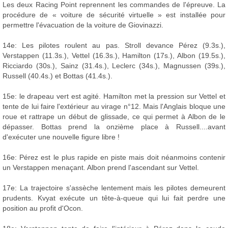
Les deux Racing Point reprennent les commandes de l'épreuve. La
procédure de « voiture de sécurité virtuelle » est installée pour
permettre l'évacuation de la voiture de Giovinazzi.
14e: Les pilotes roulent au pas. Stroll devance Pérez (9.3s.),
Verstappen (11.3s.), Vettel (16.3s.), Hamilton (17s.), Albon (19.5s.),
Ricciardo (30s.), Sainz (31.4s.), Leclerc (34s.), Magnussen (39s.),
Russell (40.4s.) et Bottas (41.4s.).
15e: le drapeau vert est agité. Hamilton met la pression sur Vettel et
tente de lui faire l'extérieur au virage n°12. Mais l'Anglais bloque une
roue et rattrape un début de glissade, ce qui permet à Albon de le
dépasser. Bottas prend la onzième place à Russell....avant
d'exécuter une nouvelle figure libre !
16e: Pérez est le plus rapide en piste mais doit néanmoins contenir
un Verstappen menaçant. Albon prend l'ascendant sur Vettel.
17e: La trajectoire s'assèche lentement mais les pilotes demeurent
prudents. Kvyat exécute un tête-à-queue qui lui fait perdre une
position au profit d'Ocon.