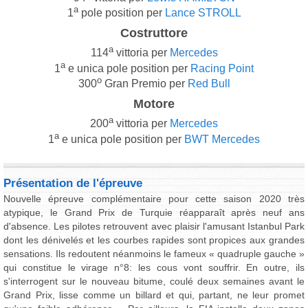
a
1
pole position per
Lance STROLL
Costruttore
a
114
vittoria per
Mercedes
a
1
e unica pole position per
Racing Point
o
300
Gran Premio per
Red Bull
Motore
a
200
vittoria per
Mercedes
a
1
e unica pole position per
BWT Mercedes
Présentation de l'épreuve
Nouvelle épreuve complémentaire pour cette saison 2020 très
atypique, le Grand Prix de Turquie réapparaît après neuf ans
d'absence. Les pilotes retrouvent avec plaisir l'amusant Istanbul Park
dont les dénivelés et les courbes rapides sont propices aux grandes
sensations. Ils redoutent néanmoins le fameux « quadruple gauche »
qui constitue le virage n°8: les cous vont souffrir. En outre, ils
s'interrogent sur le nouveau bitume, coulé deux semaines avant le
Grand Prix, lisse comme un billard et qui, partant, ne leur promet