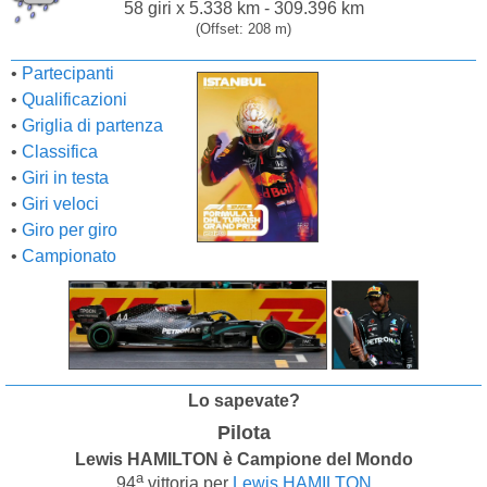
58 giri x 5.338 km - 309.396 km
(Offset: 208 m)
•
Partecipanti
•
Qualificazioni
•
Griglia di partenza
•
Classifica
•
Giri in testa
•
Giri veloci
•
Giro per giro
•
Campionato
Lo sapevate?
Pilota
Lewis HAMILTON è Campione del Mondo
a
94
vittoria per
Lewis HAMILTON