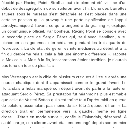
élucidé par Racing Point: Stroll a tout simplement été victime d'un
début de désagrégation de son aileron avant ! « L'une des barrettes
situées sous le museau s'est détachée et s'est placée dans une
certaine position qui a provoqué une perte significative de l'appui
aérodynamique à l'avant, ce qui a engendré du graining », explique
un communiqué officiel. Par bonheur, Racing Point se console avec
la seconde place de Sergio Pérez qui, seul avec Hamilton, a su
bichonner ses gommes intermédiaires pendant les trois quarts de
l'épreuve. « La clé était de gérer les intermédiaires au début et à la
fin du deuxième relais, cela a fait une énorme différence », raconte
le Mexicain. « Mais à la fin, les vibrations étaient terribles, je n'aurais
pas tenu un tour de plus !... »
Max Verstappen est la cible de plusieurs critiques à l'issue après une
course chaotique dont il apparaissait comme le grand favori. Le
Hollandais a hélas manqué son départ avant de partir à la faute en
attaquant Sergio Pérez. Sa prestation fut néanmoins plus estimable
que celle de Valtteri Bottas qui s'est traîné tout l'après-midi en queue
de peloton, accumulant pas moins de six tête-à-queue, dit-on. « La
direction tirait en permanence vers la gauche, même en ligne
droite... J'étais en mode survie », confie le Finlandais, désabusé. À
sa décharge, son aileron avant était endommagé depuis son premier