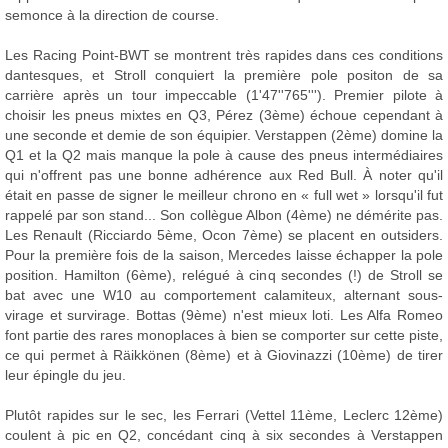
semonce à la direction de course.
Les Racing Point-BWT se montrent très rapides dans ces conditions
dantesques, et Stroll conquiert la première pole positon de sa
carrière après un tour impeccable (1'47''765'''). Premier pilote à
choisir les pneus mixtes en Q3, Pérez (3ème) échoue cependant à
une seconde et demie de son équipier. Verstappen (2ème) domine la
Q1 et la Q2 mais manque la pole à cause des pneus intermédiaires
qui n'offrent pas une bonne adhérence aux Red Bull. À noter qu'il
était en passe de signer le meilleur chrono en « full wet » lorsqu'il fut
rappelé par son stand... Son collègue Albon (4ème) ne démérite pas.
Les Renault (Ricciardo 5ème, Ocon 7ème) se placent en outsiders.
Pour la première fois de la saison, Mercedes laisse échapper la pole
position. Hamilton (6ème), relégué à cinq secondes (!) de Stroll se
bat avec une W10 au comportement calamiteux, alternant sous-
virage et survirage. Bottas (9ème) n'est mieux loti. Les Alfa Romeo
font partie des rares monoplaces à bien se comporter sur cette piste,
ce qui permet à Räikkönen (8ème) et à Giovinazzi (10ème) de tirer
leur épingle du jeu.
Plutôt rapides sur le sec, les Ferrari (Vettel 11ème, Leclerc 12ème)
coulent à pic en Q2, concédant cinq à six secondes à Verstappen