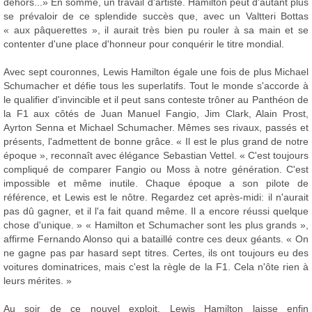
dehors...» En somme, un travail d'artiste. Hamilton peut d'autant plus
se prévaloir de ce splendide succès que, avec un Valtteri Bottas
« aux pâquerettes », il aurait très bien pu rouler à sa main et se
contenter d'une place d'honneur pour conquérir le titre mondial.
Avec sept couronnes, Lewis Hamilton égale une fois de plus Michael
Schumacher et défie tous les superlatifs. Tout le monde s'accorde à
le qualifier d'invincible et il peut sans conteste trôner au Panthéon de
la F1 aux côtés de Juan Manuel Fangio, Jim Clark, Alain Prost,
Ayrton Senna et Michael Schumacher. Mêmes ses rivaux, passés et
présents, l'admettent de bonne grâce. « Il est le plus grand de notre
époque », reconnaît avec élégance Sebastian Vettel. « C'est toujours
compliqué de comparer Fangio ou Moss à notre génération. C'est
impossible et même inutile. Chaque époque a son pilote de
référence, et Lewis est le nôtre. Regardez cet après-midi: il n'aurait
pas dû gagner, et il l'a fait quand même. Il a encore réussi quelque
chose d'unique. » « Hamilton et Schumacher sont les plus grands »,
affirme Fernando Alonso qui a bataillé contre ces deux géants. « On
ne gagne pas par hasard sept titres. Certes, ils ont toujours eu des
voitures dominatrices, mais c'est la règle de la F1. Cela n'ôte rien à
leurs mérites. »
Au soir de ce nouvel exploit, Lewis Hamilton laisse enfin