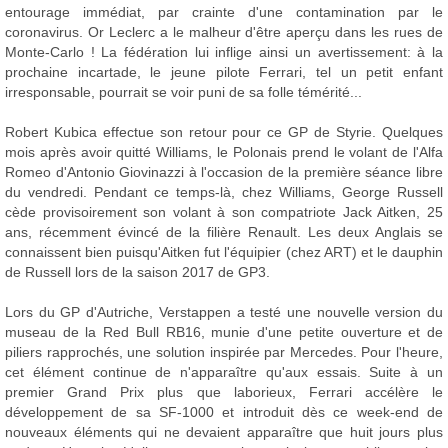
entourage immédiat, par crainte d'une contamination par le
coronavirus. Or Leclerc a le malheur d'être aperçu dans les rues de
Monte-Carlo ! La fédération lui inflige ainsi un avertissement: à la
prochaine incartade, le jeune pilote Ferrari, tel un petit enfant
irresponsable, pourrait se voir puni de sa folle témérité...
Robert Kubica effectue son retour pour ce GP de Styrie. Quelques
mois après avoir quitté Williams, le Polonais prend le volant de l'Alfa
Romeo d'Antonio Giovinazzi à l'occasion de la première séance libre
du vendredi. Pendant ce temps-là, chez Williams, George Russell
cède provisoirement son volant à son compatriote Jack Aitken, 25
ans, récemment évincé de la filière Renault. Les deux Anglais se
connaissent bien puisqu'Aitken fut l'équipier (chez ART) et le dauphin
de Russell lors de la saison 2017 de GP3.
Lors du GP d'Autriche, Verstappen a testé une nouvelle version du
museau de la Red Bull RB16, munie d'une petite ouverture et de
piliers rapprochés, une solution inspirée par Mercedes. Pour l'heure,
cet élément continue de n'apparaître qu'aux essais. Suite à un
premier Grand Prix plus que laborieux, Ferrari accélère le
développement de sa SF-1000 et introduit dès ce week-end de
nouveaux éléments qui ne devaient apparaître que huit jours plus