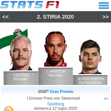
<<
2.
STIRIA
2020
>>
L.HAMILTON
V.BOTTAS
Mercedes
Mercedes
M.VERSTAPPEN
Red Bull Honda
o
1020
Gran Premio
I Grosser Preis von Steiermark
•>
Spielberg
domenica 12 luglio 2020