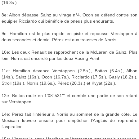
(16.3s.).
8e: Albon dépasse Sainz au virage n°4. Ocon se défend contre son
équipier Ricciardo qui bénéficie de pneus plus endurants.
9e: Hamilton est le plus rapide en piste et repousse Verstappen à
deux secondes et demie. Pérez est aux trousses de Norris.
10e: Les deux Renault se rapprochent de la McLaren de Sainz. Plus
loin, Norris est encerclé par les deux Racing Point.
11e: Hamilton devance Verstappen (2.5s.), Bottas (6.4s.), Albon
(14s.), Sainz (16s.), Ocon (16.7s.), Ricciardo (17.5s.), Gasly (18.2s.),
Stroll (19s.), Norris (19.6s.), Pérez (20.3s.) et Kvyat (22s.).
12e: Bottas roule en 1'08''531''' et comble une partie de son retard
sur Verstappen.
14e: Pérez fait l'intérieur à Norris au sommet de la grande côte. Le
Mexicain louvoie ensuite pour empêcher l'Anglais de reprendre
l'aspiration.