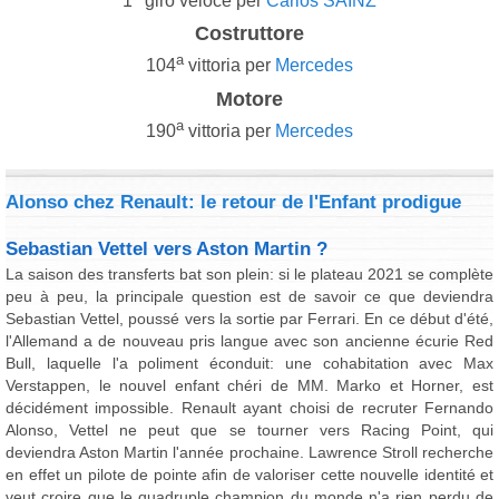
1
giro veloce per
Carlos SAINZ
Costruttore
a
104
vittoria per
Mercedes
Motore
a
190
vittoria per
Mercedes
Alonso chez Renault: le retour de l'Enfant prodigue
Sebastian Vettel vers Aston Martin ?
La saison des transferts bat son plein: si le plateau 2021 se complète
peu à peu, la principale question est de savoir ce que deviendra
Sebastian Vettel, poussé vers la sortie par Ferrari. En ce début d'été,
l'Allemand a de nouveau pris langue avec son ancienne écurie Red
Bull, laquelle l'a poliment éconduit: une cohabitation avec Max
Verstappen, le nouvel enfant chéri de MM. Marko et Horner, est
décidément impossible. Renault ayant choisi de recruter Fernando
Alonso, Vettel ne peut que se tourner vers Racing Point, qui
deviendra Aston Martin l'année prochaine. Lawrence Stroll recherche
en effet un pilote de pointe afin de valoriser cette nouvelle identité et
veut croire que le quadruple champion du monde n'a rien perdu de