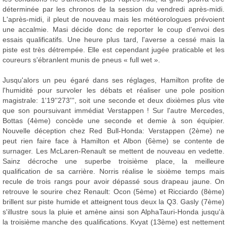
déterminée par les chronos de la session du vendredi après-midi.
L'après-midi, il pleut de nouveau mais les météorologues prévoient
une accalmie. Masi décide donc de reporter le coup d'envoi des
essais qualificatifs. Une heure plus tard, l'averse a cessé mais la
piste est très détrempée. Elle est cependant jugée praticable et les
coureurs s'ébranlent munis de pneus « full wet ».
Jusqu'alors un peu égaré dans ses réglages, Hamilton profite de
l'humidité pour survoler les débats et réaliser une pole position
magistrale: 1'19''273''', soit une seconde et deux dixièmes plus vite
que son poursuivant immédiat Verstappen ! Sur l'autre Mercedes,
Bottas (4ème) concède une seconde et demie à son équipier.
Nouvelle déception chez Red Bull-Honda: Verstappen (2ème) ne
peut rien faire face à Hamilton et Albon (6ème) se contente de
surnager. Les McLaren-Renault se mettent de nouveau en vedette.
Sainz décroche une superbe troisième place, la meilleure
qualification de sa carrière. Norris réalise le sixième temps mais
recule de trois rangs pour avoir dépassé sous drapeau jaune. On
retrouve le sourire chez Renault: Ocon (5ème) et Ricciardo (8ème)
brillent sur piste humide et atteignent tous deux la Q3. Gasly (7ème)
s'illustre sous la pluie et amène ainsi son AlphaTauri-Honda jusqu'à
la troisième manche des qualifications. Kvyat (13ème) est nettement