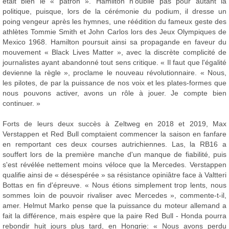
était bien le « patron ». Hamilton n'oublie pas pour autant la
politique, puisque, lors de la cérémonie du podium, il dresse un
poing vengeur après les hymnes, une réédition du fameux geste des
athlètes Tommie Smith et John Carlos lors des Jeux Olympiques de
Mexico 1968. Hamilton poursuit ainsi sa propagande en faveur du
mouvement « Black Lives Matter », avec la discrète complicité de
journalistes ayant abandonné tout sens critique. « Il faut que l'égalité
devienne la règle », proclame le nouveau révolutionnaire. « Nous,
les pilotes, de par la puissance de nos voix et les plates-formes que
nous pouvons activer, avons un rôle à jouer. Je compte bien
continuer. »
Forts de leurs deux succès à Zeltweg en 2018 et 2019, Max
Verstappen et Red Bull comptaient commencer la saison en fanfare
en remportant ces deux courses autrichiennes. Las, la RB16 a
souffert lors de la première manche d'un manque de fiabilité, puis
s'est révélée nettement moins véloce que la Mercedes. Verstappen
qualifie ainsi de « désespérée » sa résistance opiniâtre face à Valtteri
Bottas en fin d'épreuve. « Nous étions simplement trop lents, nous
sommes loin de pouvoir rivaliser avec Mercedes », commente-t-il,
amer. Helmut Marko pense que la puissance du moteur allemand a
fait la différence, mais espère que la paire Red Bull - Honda pourra
rebondir huit jours plus tard, en Hongrie: « Nous avons perdu