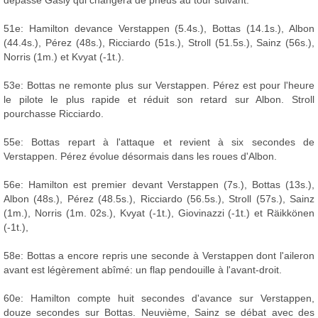
dépassé Gasly qui changera de pneus au tour suivant.
51e: Hamilton devance Verstappen (5.4s.), Bottas (14.1s.), Albon
(44.4s.), Pérez (48s.), Ricciardo (51s.), Stroll (51.5s.), Sainz (56s.),
Norris (1m.) et Kvyat (-1t.).
53e: Bottas ne remonte plus sur Verstappen. Pérez est pour l'heure
le pilote le plus rapide et réduit son retard sur Albon. Stroll
pourchasse Ricciardo.
55e: Bottas repart à l'attaque et revient à six secondes de
Verstappen. Pérez évolue désormais dans les roues d'Albon.
56e: Hamilton est premier devant Verstappen (7s.), Bottas (13s.),
Albon (48s.), Pérez (48.5s.), Ricciardo (56.5s.), Stroll (57s.), Sainz
(1m.), Norris (1m. 02s.), Kvyat (-1t.), Giovinazzi (-1t.) et Räikkönen
(-1t.),
58e: Bottas a encore repris une seconde à Verstappen dont l'aileron
avant est légèrement abîmé: un flap pendouille à l'avant-droit.
60e: Hamilton compte huit secondes d'avance sur Verstappen,
douze secondes sur Bottas. Neuvième, Sainz se débat avec des