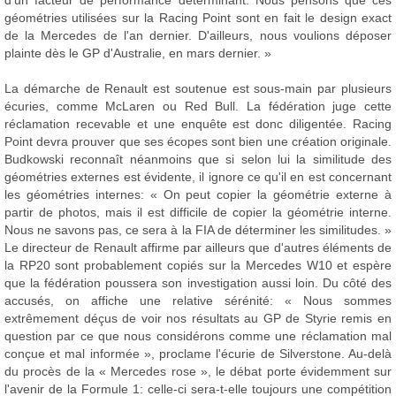
d'un facteur de performance déterminant. Nous pensons que ces
géométries utilisées sur la Racing Point sont en fait le design exact
de la Mercedes de l'an dernier. D'ailleurs, nous voulions déposer
plainte dès le GP d'Australie, en mars dernier. »
La démarche de Renault est soutenue est sous-main par plusieurs
écuries, comme McLaren ou Red Bull. La fédération juge cette
réclamation recevable et une enquête est donc diligentée. Racing
Point devra prouver que ses écopes sont bien une création originale.
Budkowski reconnaît néanmoins que si selon lui la similitude des
géométries externes est évidente, il ignore ce qu'il en est concernant
les géométries internes: « On peut copier la géométrie externe à
partir de photos, mais il est difficile de copier la géométrie interne.
Nous ne savons pas, ce sera à la FIA de déterminer les similitudes. »
Le directeur de Renault affirme par ailleurs que d'autres éléments de
la RP20 sont probablement copiés sur la Mercedes W10 et espère
que la fédération poussera son investigation aussi loin. Du côté des
accusés, on affiche une relative sérénité: « Nous sommes
extrêmement déçus de voir nos résultats au GP de Styrie remis en
question par ce que nous considérons comme une réclamation mal
conçue et mal informée », proclame l'écurie de Silverstone. Au-delà
du procès de la « Mercedes rose », le débat porte évidemment sur
l'avenir de la Formule 1: celle-ci sera-t-elle toujours une compétition