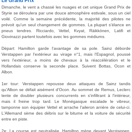
Le Grand Prix
Dimanche, le vent a chassé les nuages et cet unique Grand Prix de
Styrie se déroulera par une douce atmosphère estivale, sous un ciel
voilé. Comme la semaine précédente, la majorité des pilotes ne
prévoit qu'un seul changement de gommes. La plupart s'élance en
pneus tendres. Ricciardo, Vettel, Kvyat, Räikkönen, Latifi et
Giovinazzi partent toutefois avec les gommes médiums.
Départ: Hamilton garde l'avantage de sa pole. Sainz déborde
Verstappen par l'extérieur au virage n°1, mais l'Espagnol, poussé
vers l'extérieur, a moins de chevaux à la réaccélération et le
Hollandais conserve la seconde place. Suivent Bottas, Ocon et
Albon.
1er tour: Verstappen repousse deux attaques de Sainz tandis
qu'Albon se défait aisément d'Ocon. Au sommet de Remus, Leclerc
tente de doubler plusieurs concurrents en s'infiltrant à l'intérieur,
mais il freine trop tard. Le Monégasque escalade le vibreur,
tamponne son équipier Vettel et arrache l'aileron arrière de celui-ci.
L'Allemand sème des débris sur le bitume et la voiture de sécurité
entre en piste.
2e: La course est neutralisée. Hamilton mène devant Verstappen,