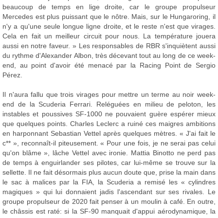
beaucoup de temps en lige droite, car le groupe propulseur
Mercedes est plus puissant que le nôtre. Mais, sur le Hungaroring, il
n'y a qu'une seule longue ligne droite, et le reste n'est que virages.
Cela en fait un meilleur circuit pour nous. La température jouera
aussi en notre faveur. » Les responsables de RBR s'inquiètent aussi
du rythme d'Alexander Albon, très décevant tout au long de ce week-
end, au point d'avoir été menacé par la Racing Point de Sergio
Pérez.
Il n'aura fallu que trois virages pour mettre un terme au noir week-
end de la Scuderia Ferrari. Reléguées en milieu de peloton, les
instables et poussives SF-1000 ne pouvaient guère espérer mieux
que quelques points. Charles Leclerc a ruiné ces maigres ambitions
en harponnant Sebastian Vettel après quelques mètres. « J'ai fait le
c** », reconnaît-il piteusement. « Pour une fois, je ne serai pas celui
qu'on blâme », lâche Vettel avec ironie. Mattia Binotto ne perd pas
de temps à enguirlander ses pilotes, car lui-même se trouve sur la
sellette. Il ne fait désormais plus aucun doute que, prise la main dans
le sac à malices par la FIA, la Scuderia a remisé les « cylindres
magiques » qui lui donnaient jadis l'ascendant sur ses rivales. Le
groupe propulseur de 2020 fait penser à un moulin à café. En outre,
le châssis est raté: si la SF-90 manquait d'appui aérodynamique, la