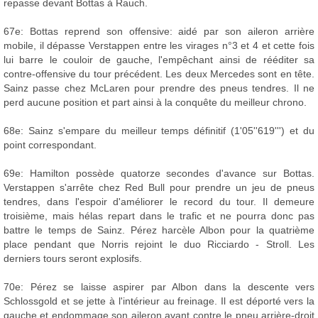
repasse devant Bottas à Rauch.
67e: Bottas reprend son offensive: aidé par son aileron arrière
mobile, il dépasse Verstappen entre les virages n°3 et 4 et cette fois
lui barre le couloir de gauche, l'empêchant ainsi de rééditer sa
contre-offensive du tour précédent. Les deux Mercedes sont en tête.
Sainz passe chez McLaren pour prendre des pneus tendres. Il ne
perd aucune position et part ainsi à la conquête du meilleur chrono.
68e: Sainz s'empare du meilleur temps définitif (1'05''619''') et du
point correspondant.
69e: Hamilton possède quatorze secondes d'avance sur Bottas.
Verstappen s'arrête chez Red Bull pour prendre un jeu de pneus
tendres, dans l'espoir d'améliorer le record du tour. Il demeure
troisième, mais hélas repart dans le trafic et ne pourra donc pas
battre le temps de Sainz. Pérez harcèle Albon pour la quatrième
place pendant que Norris rejoint le duo Ricciardo - Stroll. Les
derniers tours seront explosifs.
70e: Pérez se laisse aspirer par Albon dans la descente vers
Schlossgold et se jette à l'intérieur au freinage. Il est déporté vers la
gauche et endommage son aileron avant contre le pneu arrière-droit