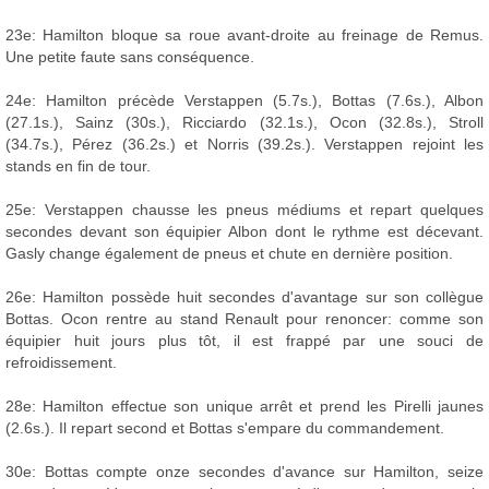
23e: Hamilton bloque sa roue avant-droite au freinage de Remus.
Une petite faute sans conséquence.
24e: Hamilton précède Verstappen (5.7s.), Bottas (7.6s.), Albon
(27.1s.), Sainz (30s.), Ricciardo (32.1s.), Ocon (32.8s.), Stroll
(34.7s.), Pérez (36.2s.) et Norris (39.2s.). Verstappen rejoint les
stands en fin de tour.
25e: Verstappen chausse les pneus médiums et repart quelques
secondes devant son équipier Albon dont le rythme est décevant.
Gasly change également de pneus et chute en dernière position.
26e: Hamilton possède huit secondes d'avantage sur son collègue
Bottas. Ocon rentre au stand Renault pour renoncer: comme son
équipier huit jours plus tôt, il est frappé par une souci de
refroidissement.
28e: Hamilton effectue son unique arrêt et prend les Pirelli jaunes
(2.6s.). Il repart second et Bottas s'empare du commandement.
30e: Bottas compte onze secondes d'avance sur Hamilton, seize