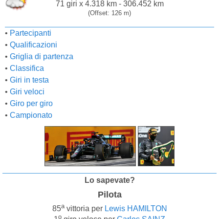
71 giri x 4.318 km - 306.452 km
(Offset: 126 m)
•
Partecipanti
•
Qualificazioni
•
Griglia di partenza
•
Classifica
•
Giri in testa
•
Giri veloci
•
Giro per giro
•
Campionato
Lo sapevate?
Pilota
a
85
vittoria per
Lewis HAMILTON
o