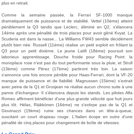
plus en retrait.
Comme la semaine passée, la Ferrari SF-1000 manque
dramatiquement de puissance et de stabilité. Vettel (10ème) atteint
péniblement la Q3 tandis que Leclerc, éliminé en Q2, s'élancera
14ème après une pénalité de trois places pour avoir gêné Kvyat. La
Scuderia est dans la nasse... La Williams FW43 semble décidément
plutôt bien née: Russell (11ème) réalise un petit exploit en frôlant la
Q3 pour un petit dixième. Le jeune Latifi (18ème) poursuit son
laborieux apprentissage. Douche froide pour Racing Point: la
monoplace rose n'est pas du tout performante sous la pluie, et Stroll
(13ème) comme Pérez (17ème) partiront très loin. La saison
s'annonce une fois encore pénible pour Haas-Ferrari, dont la VF-20
manque de puissance et de fiabilité: Magnussen (15ème) s'extrait
avec peine de la Q1 et Grosjean ne réalise aucun chrono suite à une
panne d'échangeur. Il s'élancera depuis les stands. Les pilotes Alfa
Romeo affirment bénéficier d'une plus grande vélocité que huit jours
plus tôt. Hélas, Räikkönen (16ème) ne s'extirpe pas de la Q1 et
Giovinazzi (19ème) ruine ses chances dans un tête-à-queue,
suscitant un court drapeau rouge. L'Italien écope en outre d'une
pénalité de cinq places pour changement de boîte de vitesses.