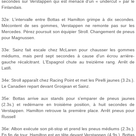
secondes sur Verstappen qui est menacé d'un « undercut » par le
Finlandais.
32e: L'intervalle entre Bottas et Hamilton grimpe à dix secondes.
Mécontent de ses gommes, Verstappen ne remonte pas sur les
Mercedes. Pérez poursuit son équipier Stroll. Changement de pneus
pour Magnussen.
33e: Sainz fait escale chez McLaren pour chausser les gommes
médiums, mais perd sept secondes à cause d'un écrou arrière-
gauche récalcitrant. L'Espagnol chute au treizième rang. Arrêt de
Latifi.
34e: Stroll apparaît chez Racing Point et met les Pirelli jaunes (3.2s.).
Le Canadien repart devant Grosjean et Sainz.
35e: Bottas arrive aux stands pour s'emparer de pneus jaunes
(2.3s.) et redémarre en troisième position, à huit secondes de
Verstappen. Hamilton retrouve la première place. Arrêt pneus pour
Russell
36e: Albon exécute son pit-stop et prend les pneus médiums (2.3s.).
En fin de tour, Hamilton est en tête devant Verstappen (4.9s.), Bottas