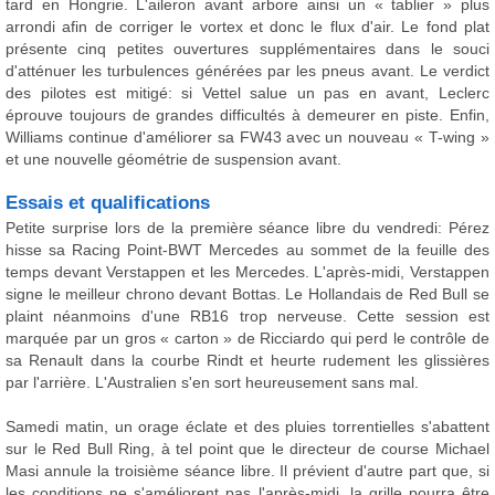
tard en Hongrie. L'aileron avant arbore ainsi un « tablier » plus
arrondi afin de corriger le vortex et donc le flux d'air. Le fond plat
présente cinq petites ouvertures supplémentaires dans le souci
d'atténuer les turbulences générées par les pneus avant. Le verdict
des pilotes est mitigé: si Vettel salue un pas en avant, Leclerc
éprouve toujours de grandes difficultés à demeurer en piste. Enfin,
Williams continue d'améliorer sa FW43 avec un nouveau « T-wing »
et une nouvelle géométrie de suspension avant.
Essais et qualifications
Petite surprise lors de la première séance libre du vendredi: Pérez
hisse sa Racing Point-BWT Mercedes au sommet de la feuille des
temps devant Verstappen et les Mercedes. L'après-midi, Verstappen
signe le meilleur chrono devant Bottas. Le Hollandais de Red Bull se
plaint néanmoins d'une RB16 trop nerveuse. Cette session est
marquée par un gros « carton » de Ricciardo qui perd le contrôle de
sa Renault dans la courbe Rindt et heurte rudement les glissières
par l'arrière. L'Australien s'en sort heureusement sans mal.
Samedi matin, un orage éclate et des pluies torrentielles s'abattent
sur le Red Bull Ring, à tel point que le directeur de course Michael
Masi annule la troisième séance libre. Il prévient d'autre part que, si
les conditions ne s'améliorent pas l'après-midi, la grille pourra être