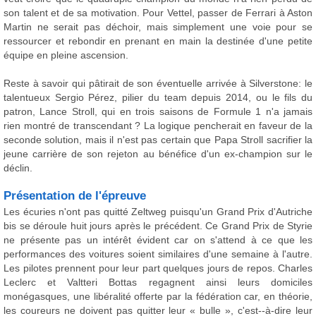
son talent et de sa motivation. Pour Vettel, passer de Ferrari à Aston
Martin ne serait pas déchoir, mais simplement une voie pour se
ressourcer et rebondir en prenant en main la destinée d'une petite
équipe en pleine ascension.
Reste à savoir qui pâtirait de son éventuelle arrivée à Silverstone: le
talentueux Sergio Pérez, pilier du team depuis 2014, ou le fils du
patron, Lance Stroll, qui en trois saisons de Formule 1 n'a jamais
rien montré de transcendant ? La logique pencherait en faveur de la
seconde solution, mais il n'est pas certain que Papa Stroll sacrifier la
jeune carrière de son rejeton au bénéfice d'un ex-champion sur le
déclin.
Présentation de l'épreuve
Les écuries n'ont pas quitté Zeltweg puisqu'un Grand Prix d'Autriche
bis se déroule huit jours après le précédent. Ce Grand Prix de Styrie
ne présente pas un intérêt évident car on s'attend à ce que les
performances des voitures soient similaires d'une semaine à l'autre.
Les pilotes prennent pour leur part quelques jours de repos. Charles
Leclerc et Valtteri Bottas regagnent ainsi leurs domiciles
monégasques, une libéralité offerte par la fédération car, en théorie,
les coureurs ne doivent pas quitter leur « bulle », c'est--à-dire leur