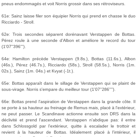
pneus endommagés et voit Norris grossir dans ses rétroviseurs.
61e: Sainz laisse filer son équipier Norris qui prend en chasse le duo
Ricciardo - Stroll.
62e: Trois secondes séparent dorénavant Verstappen de Bottas.
Pérez roule à une seconde d'Albon et améliore le record du tour
(1'07''396''').
64e: Hamilton précède Verstappen (9.8s.), Bottas (11.6s.), Albon
(46s.), Pérez (46.7s.), Ricciardo (58s.), Stroll (58.5s.), Norris (1m.
02s.), Sainz (1m. 04s.) et Kvyat (-1t.).
65e: Bottas apparaît dans le sillage de Verstappen qui se plaint de
sous-virage. Norris s'empare du meilleur tour (1'07''286'''').
66e: Bottas prend l'aspiration de Verstappen dans la grande côte. Il
se porte à sa hauteur au freinage de Remus mais, placé à l'extérieur,
ne peut passer. Le Scandinave actionne ensuite son DRS dans la
déclivité et prend l'ascendant. Verstappen n'abdique pas: il entre
dans Schlossgold par l'extérieur, quitte à escalader le trottoir et
revient à la hauteur de Bottas. Idéalement placé à l'intérieur, il