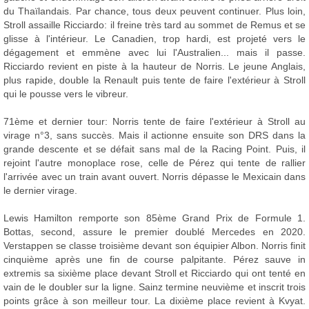
du Thaïlandais. Par chance, tous deux peuvent continuer. Plus loin,
Stroll assaille Ricciardo: il freine très tard au sommet de Remus et se
glisse à l'intérieur. Le Canadien, trop hardi, est projeté vers le
dégagement et emmène avec lui l'Australien... mais il passe.
Ricciardo revient en piste à la hauteur de Norris. Le jeune Anglais,
plus rapide, double la Renault puis tente de faire l'extérieur à Stroll
qui le pousse vers le vibreur.
71ème et dernier tour: Norris tente de faire l'extérieur à Stroll au
virage n°3, sans succès. Mais il actionne ensuite son DRS dans la
grande descente et se défait sans mal de la Racing Point. Puis, il
rejoint l'autre monoplace rose, celle de Pérez qui tente de rallier
l'arrivée avec un train avant ouvert. Norris dépasse le Mexicain dans
le dernier virage.
Lewis Hamilton remporte son 85ème Grand Prix de Formule 1.
Bottas, second, assure le premier doublé Mercedes en 2020.
Verstappen se classe troisième devant son équipier Albon. Norris finit
cinquième après une fin de course palpitante. Pérez sauve in
extremis sa sixième place devant Stroll et Ricciardo qui ont tenté en
vain de le doubler sur la ligne. Sainz termine neuvième et inscrit trois
points grâce à son meilleur tour. La dixième place revient à Kvyat.