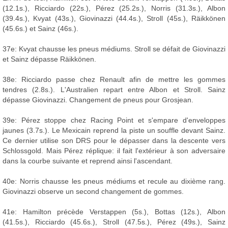
(12.1s.), Ricciardo (22s.), Pérez (25.2s.), Norris (31.3s.), Albon
(39.4s.), Kvyat (43s.), Giovinazzi (44.4s.), Stroll (45s.), Räikkönen
(45.6s.) et Sainz (46s.).
37e: Kvyat chausse les pneus médiums. Stroll se défait de Giovinazzi
et Sainz dépasse Räikkönen.
38e: Ricciardo passe chez Renault afin de mettre les gommes
tendres (2.8s.). L'Australien repart entre Albon et Stroll. Sainz
dépasse Giovinazzi. Changement de pneus pour Grosjean.
39e: Pérez stoppe chez Racing Point et s'empare d'enveloppes
jaunes (3.7s.). Le Mexicain reprend la piste un souffle devant Sainz.
Ce dernier utilise son DRS pour le dépasser dans la descente vers
Schlossgold. Mais Pérez réplique: il fait l'extérieur à son adversaire
dans la courbe suivante et reprend ainsi l'ascendant.
40e: Norris chausse les pneus médiums et recule au dixième rang.
Giovinazzi observe un second changement de gommes.
41e: Hamilton précède Verstappen (5s.), Bottas (12s.), Albon
(41.5s.), Ricciardo (45.6s.), Stroll (47.5s.), Pérez (49s.), Sainz