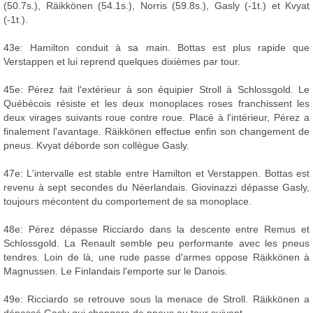
(50.7s.), Räikkönen (54.1s.), Norris (59.8s.), Gasly (-1t.) et Kvyat
(-1t.).
43e: Hamilton conduit à sa main. Bottas est plus rapide que
Verstappen et lui reprend quelques dixièmes par tour.
45e: Pérez fait l'extérieur à son équipier Stroll à Schlossgold. Le
Québécois résiste et les deux monoplaces roses franchissent les
deux virages suivants roue contre roue. Placé à l'intérieur, Pérez a
finalement l'avantage. Räikkönen effectue enfin son changement de
pneus. Kvyat déborde son collègue Gasly.
47e: L'intervalle est stable entre Hamilton et Verstappen. Bottas est
revenu à sept secondes du Néerlandais. Giovinazzi dépasse Gasly,
toujours mécontent du comportement de sa monoplace.
48e: Pérez dépasse Ricciardo dans la descente entre Remus et
Schlossgold. La Renault semble peu performante avec les pneus
tendres. Loin de là, une rude passe d'armes oppose Räikkönen à
Magnussen. Le Finlandais l'emporte sur le Danois.
49e: Ricciardo se retrouve sous la menace de Stroll. Räikkönen a