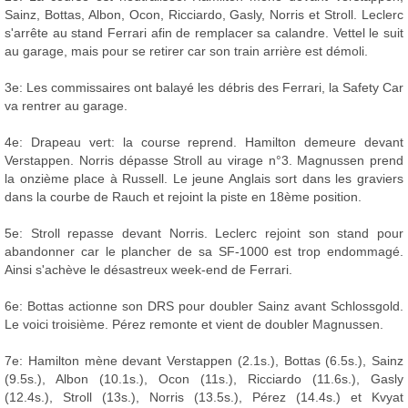
Sainz, Bottas, Albon, Ocon, Ricciardo, Gasly, Norris et Stroll. Leclerc
s'arrête au stand Ferrari afin de remplacer sa calandre. Vettel le suit
au garage, mais pour se retirer car son train arrière est démoli.
3e: Les commissaires ont balayé les débris des Ferrari, la Safety Car
va rentrer au garage.
4e: Drapeau vert: la course reprend. Hamilton demeure devant
Verstappen. Norris dépasse Stroll au virage n°3. Magnussen prend
la onzième place à Russell. Le jeune Anglais sort dans les graviers
dans la courbe de Rauch et rejoint la piste en 18ème position.
5e: Stroll repasse devant Norris. Leclerc rejoint son stand pour
abandonner car le plancher de sa SF-1000 est trop endommagé.
Ainsi s'achève le désastreux week-end de Ferrari.
6e: Bottas actionne son DRS pour doubler Sainz avant Schlossgold.
Le voici troisième. Pérez remonte et vient de doubler Magnussen.
7e: Hamilton mène devant Verstappen (2.1s.), Bottas (6.5s.), Sainz
(9.5s.), Albon (10.1s.), Ocon (11s.), Ricciardo (11.6s.), Gasly
(12.4s.), Stroll (13s.), Norris (13.5s.), Pérez (14.4s.) et Kvyat