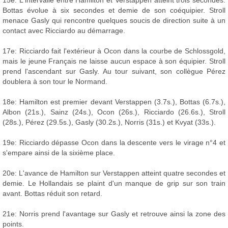
15e: L'intervalle entre Hamilton et Verstappen atteint trois secondes.
Bottas évolue à six secondes et demie de son coéquipier. Stroll
menace Gasly qui rencontre quelques soucis de direction suite à un
contact avec Ricciardo au démarrage.
17e: Ricciardo fait l'extérieur à Ocon dans la courbe de Schlossgold,
mais le jeune Français ne laisse aucun espace à son équipier. Stroll
prend l'ascendant sur Gasly. Au tour suivant, son collègue Pérez
doublera à son tour le Normand.
18e: Hamilton est premier devant Verstappen (3.7s.), Bottas (6.7s.),
Albon (21s.), Sainz (24s.), Ocon (26s.), Ricciardo (26.6s.), Stroll
(28s.), Pérez (29.5s.), Gasly (30.2s.), Norris (31s.) et Kvyat (33s.).
19e: Ricciardo dépasse Ocon dans la descente vers le virage n°4 et
s'empare ainsi de la sixième place.
20e: L'avance de Hamilton sur Verstappen atteint quatre secondes et
demie. Le Hollandais se plaint d'un manque de grip sur son train
avant. Bottas réduit son retard.
21e: Norris prend l'avantage sur Gasly et retrouve ainsi la zone des
points.