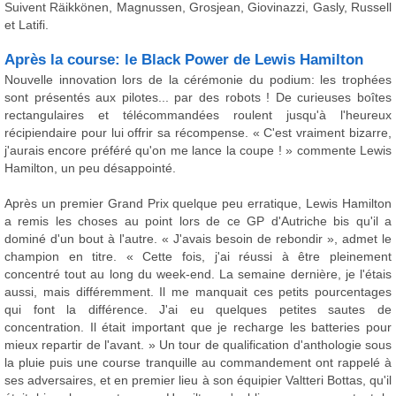
Suivent Räikkönen, Magnussen, Grosjean, Giovinazzi, Gasly, Russell
et Latifi.
Après la course: le Black Power de Lewis Hamilton
Nouvelle innovation lors de la cérémonie du podium: les trophées
sont présentés aux pilotes... par des robots ! De curieuses boîtes
rectangulaires et télécommandées roulent jusqu'à l'heureux
récipiendaire pour lui offrir sa récompense. « C'est vraiment bizarre,
j'aurais encore préféré qu'on me lance la coupe ! » commente Lewis
Hamilton, un peu désappointé.
Après un premier Grand Prix quelque peu erratique, Lewis Hamilton
a remis les choses au point lors de ce GP d'Autriche bis qu'il a
dominé d'un bout à l'autre. « J'avais besoin de rebondir », admet le
champion en titre. « Cette fois, j'ai réussi à être pleinement
concentré tout au long du week-end. La semaine dernière, je l'étais
aussi, mais différemment. Il me manquait ces petits pourcentages
qui font la différence. J'ai eu quelques petites sautes de
concentration. Il était important que je recharge les batteries pour
mieux repartir de l'avant. » Un tour de qualification d'anthologie sous
la pluie puis une course tranquille au commandement ont rappelé à
ses adversaires, et en premier lieu à son équipier Valtteri Bottas, qu'il