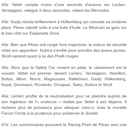
42e: Vettel compte moins d'une seconde d'avance sur Leclerc.
Verstappen, relégué à deux secondes, retient les Mercedes.
43e: Gasly résiste brillamment à Hülkenberg qui convoite sa onzième
place. Pérez ralentit suite à une fuite d'huile. Le Mexicain se gare sur
le bas-côté sur Esplanade Drive.
44e: Bien que Pérez soit rangé hors trajectoire, la voiture de sécurité
refait son apparition. Kubica s'arrête pour prendre des pneus jaunes.
Stroll reprend quant à lui des Pirelli rouges.
45e: Alors que la Safety Car revient en piste, le classement est le
suivant: Vettel est premier devant Leclerc, Verstappen, Hamilton,
Bottas, Albon, Norris, Magnussen, Räikkönen, Gasly, Hülkenberg,
Kvyat, Giovinazzi, Ricciardo, Grosjean, Sainz, Kubica et Stroll.
46e: Leclerc profite de la neutralisation pour se plaindre auprès de
son ingénieur de l'« undercut » réalisé par Vettel à ses dépens. Il
réclame plus de puissance pour attaquer celui-ci, mais la murette
Ferrari l'incite à la prudence pour préserver le doublé.
47e: Les commissaires poussent la Racing Point de Pérez vers une