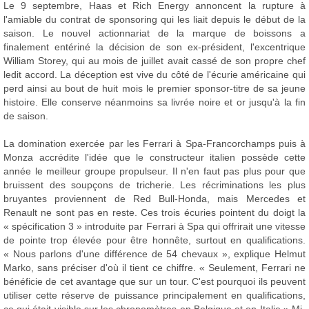
Le 9 septembre, Haas et Rich Energy annoncent la rupture à
l'amiable du contrat de sponsoring qui les liait depuis le début de la
saison. Le nouvel actionnariat de la marque de boissons a
finalement entériné la décision de son ex-président, l'excentrique
William Storey, qui au mois de juillet avait cassé de son propre chef
ledit accord. La déception est vive du côté de l'écurie américaine qui
perd ainsi au bout de huit mois le premier sponsor-titre de sa jeune
histoire. Elle conserve néanmoins sa livrée noire et or jusqu'à la fin
de saison.
La domination exercée par les Ferrari à Spa-Francorchamps puis à
Monza accrédite l'idée que le constructeur italien possède cette
année le meilleur groupe propulseur. Il n'en faut pas plus pour que
bruissent des soupçons de tricherie. Les récriminations les plus
bruyantes proviennent de Red Bull-Honda, mais Mercedes et
Renault ne sont pas en reste. Ces trois écuries pointent du doigt la
« spécification 3 » introduite par Ferrari à Spa qui offrirait une vitesse
de pointe trop élevée pour être honnête, surtout en qualifications.
« Nous parlons d'une différence de 54 chevaux », explique Helmut
Marko, sans préciser d'où il tient ce chiffre. « Seulement, Ferrari ne
bénéficie de cet avantage que sur un tour. C'est pourquoi ils peuvent
utiliser cette réserve de puissance principalement en qualifications,
ce qui était visible sur les chronomètres en Belgique et en Italie » Mi-