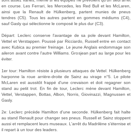
en course. Les Ferrari, les Mercedes, les Red Bull et les McLaren,
ainsi que la Renault de Hülkenberg, partent munies de pneus
tendres (C5). Tous les autres partent en gommes médiums (C4),
sauf Gasly qui sélectionne le composé le plus dur (C3).
Départ: Leclerc conserve l'avantage de sa pole devant Hamilton,
Vettel et Verstappen. Poussé par Ricciardo, Russell entre en contact
avec Kubica au premier freinage. Le jeune Anglais endommage son
aileron avant contre l'autre Williams. Grosjean part au large pour les
éviter.
1er tour: Hamilton résiste à plusieurs attaques de Vettel. Hülkenberg
harponne la roue arrière-droite de Sainz au virage n°5. Le pilote
McLaren est aussitôt frappé d'une crevaison et doit regagner son
stand au petit trot. En fin de tour, Leclerc mène devant Hamilton,
Vettel, Verstappen, Bottas, Albon, Norris, Giovinazzi, Magnussen et
Gasly.
2e: Leclerc précède Hamilton d'une seconde. Hülkenberg fait halte
au stand Renault pour changer ses pneus. Russell et Sainz stoppent
aussi et remplacent leurs museaux. L'arrêt du Madrilène s'éternise et
il repart à un tour des leaders.