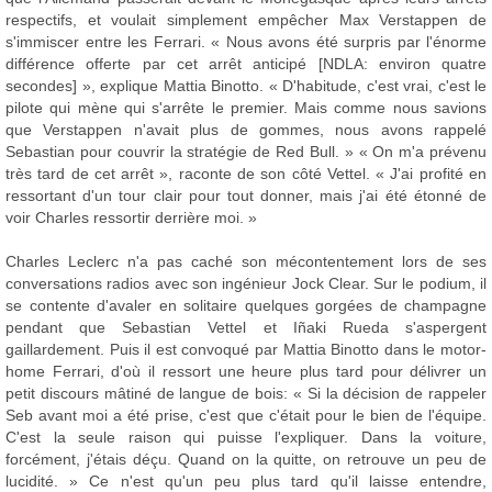
respectifs, et voulait simplement empêcher Max Verstappen de
s'immiscer entre les Ferrari. « Nous avons été surpris par l'énorme
différence offerte par cet arrêt anticipé [NDLA: environ quatre
secondes] », explique Mattia Binotto. « D'habitude, c'est vrai, c'est le
pilote qui mène qui s'arrête le premier. Mais comme nous savions
que Verstappen n'avait plus de gommes, nous avons rappelé
Sebastian pour couvrir la stratégie de Red Bull. » « On m'a prévenu
très tard de cet arrêt », raconte de son côté Vettel. « J'ai profité en
ressortant d'un tour clair pour tout donner, mais j'ai été étonné de
voir Charles ressortir derrière moi. »
Charles Leclerc n'a pas caché son mécontentement lors de ses
conversations radios avec son ingénieur Jock Clear. Sur le podium, il
se contente d'avaler en solitaire quelques gorgées de champagne
pendant que Sebastian Vettel et Iñaki Rueda s'aspergent
gaillardement. Puis il est convoqué par Mattia Binotto dans le motor-
home Ferrari, d'où il ressort une heure plus tard pour délivrer un
petit discours mâtiné de langue de bois: « Si la décision de rappeler
Seb avant moi a été prise, c'est que c'était pour le bien de l'équipe.
C'est la seule raison qui puisse l'expliquer. Dans la voiture,
forcément, j'étais déçu. Quand on la quitte, on retrouve un peu de
lucidité. » Ce n'est qu'un peu plus tard qu'il laisse entendre,