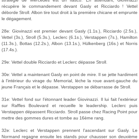
récupère le commandement devant Gasly et Ricciardo ! Vettel
déborde Stroll. Albon tire tout droit à la première chicane et emprunte
le dégagement.
28e: Giovinazzi est premier devant Gasly (1.1s.), Ricciardo (2.5s.),
Vettel (3s.), Stroll (5.3s.), Leclerc (6.1s.), Verstappen (7s.), Hamilton
(11.3s.), Bottas (12.2s.), Albon (13.1s.), Hülkenberg (16s.) et Norris
(17.4s.).
29e: Vettel double Ricciardo et Leclerc dépasse Stroll.
30e: Vettel a maintenant Gasly en point de mire. Il se jette hardiment
à l'intérieur du virage du Memorial, lèche la roue avant-gauche du
jeune Français et le dépasse. Verstappen se débarrasse de Stroll.
31e: Vettel fond sur l'étonnant leader Giovinazzi. Il lui fait l'extérieur
sur Raffles Boulevard et recueille le leadership. Leclerc puis
Verstappen dépassent Ricciardo. Stroll passe chez Racing Point pour
mettre des gommes dures et tombe au 16ème rang.
32e: Leclerc et Verstappen prennent l'ascendant sur Gasly. Le
Normand regagne ensuite les stands pour chausser son deuxième