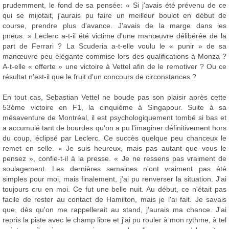
prudemment, le fond de sa pensée: « Si j'avais été prévenu de ce
qui se mijotait, j'aurais pu faire un meilleur boulot en début de
course, prendre plus d'avance. J'avais de la marge dans les
pneus. » Leclerc a-t-il été victime d'une manœuvre délibérée de la
part de Ferrari ? La Scuderia a-t-elle voulu le « punir » de sa
manœuvre peu élégante commise lors des qualifications à Monza ?
A-t-elle « offerte » une victoire à Vettel afin de le remotiver ? Ou ce
résultat n'est-il que le fruit d'un concours de circonstances ?
En tout cas, Sebastian Vettel ne boude pas son plaisir après cette
53ème victoire en F1, la cinquième à Singapour. Suite à sa
mésaventure de Montréal, il est psychologiquement tombé si bas et
a accumulé tant de bourdes qu'on a pu l'imaginer définitivement hors
du coup, éclipsé par Leclerc. Ce succès quelque peu chanceux le
remet en selle. « Je suis heureux, mais pas autant que vous le
pensez », confie-t-il à la presse. « Je ne ressens pas vraiment de
soulagement. Les dernières semaines n'ont vraiment pas été
simples pour moi, mais finalement, j'ai pu renverser la situation. J'ai
toujours cru en moi. Ce fut une belle nuit. Au début, ce n'était pas
facile de rester au contact de Hamilton, mais je l'ai fait. Je savais
que, dès qu'on me rappellerait au stand, j'aurais ma chance. J'ai
repris la piste avec le champ libre et j'ai pu rouler à mon rythme, à tel