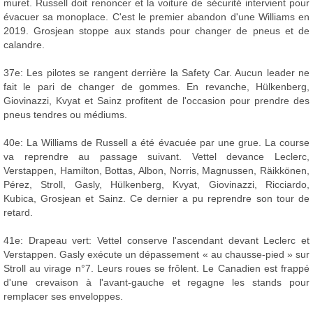
muret. Russell doit renoncer et la voiture de sécurité intervient pour
évacuer sa monoplace. C'est le premier abandon d'une Williams en
2019. Grosjean stoppe aux stands pour changer de pneus et de
calandre.
37e: Les pilotes se rangent derrière la Safety Car. Aucun leader ne
fait le pari de changer de gommes. En revanche, Hülkenberg,
Giovinazzi, Kvyat et Sainz profitent de l'occasion pour prendre des
pneus tendres ou médiums.
40e: La Williams de Russell a été évacuée par une grue. La course
va reprendre au passage suivant. Vettel devance Leclerc,
Verstappen, Hamilton, Bottas, Albon, Norris, Magnussen, Räikkönen,
Pérez, Stroll, Gasly, Hülkenberg, Kvyat, Giovinazzi, Ricciardo,
Kubica, Grosjean et Sainz. Ce dernier a pu reprendre son tour de
retard.
41e: Drapeau vert: Vettel conserve l'ascendant devant Leclerc et
Verstappen. Gasly exécute un dépassement « au chausse-pied » sur
Stroll au virage n°7. Leurs roues se frôlent. Le Canadien est frappé
d'une crevaison à l'avant-gauche et regagne les stands pour
remplacer ses enveloppes.