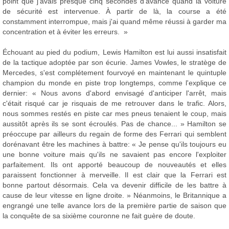
point que j'avais presque cinq secondes d'avance quand la voiture
de sécurité est intervenue. À partir de là, la course a été
constamment interrompue, mais j'ai quand même réussi à garder ma
concentration et à éviter les erreurs. »
Échouant au pied du podium, Lewis Hamilton est lui aussi insatisfait
de la tactique adoptée par son écurie. James Vowles, le stratège de
Mercedes, s'est complétement fourvoyé en maintenant le quintuple
champion du monde en piste trop longtemps, comme l'explique ce
dernier: « Nous avons d'abord envisagé d'anticiper l'arrêt, mais
c'était risqué car je risquais de me retrouver dans le trafic. Alors,
nous sommes restés en piste car mes pneus tenaient le coup, mais
aussitôt après ils se sont écroulés. Pas de chance... » Hamilton se
préoccupe par ailleurs du regain de forme des Ferrari qui semblent
dorénavant être les machines à battre: « Je pense qu'ils toujours eu
une bonne voiture mais qu'ils ne savaient pas encore l'exploiter
parfaitement. Ils ont apporté beaucoup de nouveautés et elles
paraissent fonctionner à merveille. Il est clair que la Ferrari est
bonne partout désormais. Cela va devenir difficile de les battre à
cause de leur vitesse en ligne droite. » Néanmoins, le Britannique a
engrangé une telle avance lors de la première partie de saison que
la conquête de sa sixième couronne ne fait guère de doute.