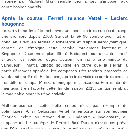
inspirée par Michael Masi semble peu à peu s'imposer aux
commissaires sportifs.
Après la course: Ferrari relance Vettel - Leclerc
bougonne
Ferrari vit une fin d'été faste avec une série de trois succès de rang,
une première depuis 2008. Surtout, la SF-90 semble avoir fait un
bond en avant en termes d'adhérence et d'appui aérodynamique,
comme en témoigne cette victoire totalement inattendue à
Singapour. Deux mois plus tôt, à Budapest, sur un autre tracé
sinueux, les voitures rouges avaient terminé à une minute du
vainqueur ! Mattia Binotto souligne en outre que la Ferrari a
particulièrement apprécié les composés très tendres proposés ce
week-end par Pirelli. En tout cas, après trois victoires sur trois circuits
très différents, Spa, Monza et Singapour, la Scuderia Ferrari aborde
maintenant en favorite cette fin de saison 2019, ce qui semblait
inimaginable avant la trêve estivale.
Malheureusement, cette belle soirée n'est pas exempte de
polémiques. Ainsi, Sebastian Vettel l'a emporté sur son équipier
Charles Leclerc au moyen d'un « undercut » involontaire, ou
supposé tel. Le stratège de Ferrari Iñaki Rueda n'avait pas prévu
que l'Allemand passerait devant le Monégasque après leurs arrêts