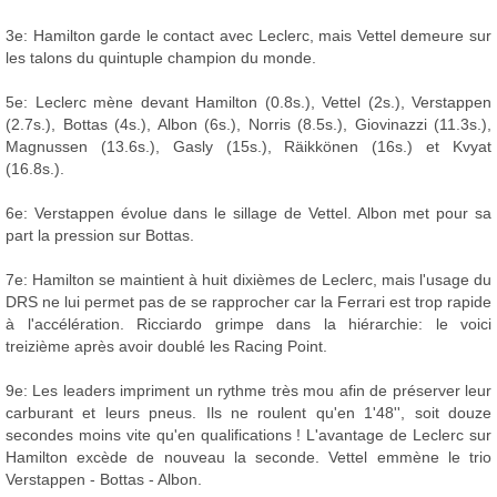
3e: Hamilton garde le contact avec Leclerc, mais Vettel demeure sur
les talons du quintuple champion du monde.
5e: Leclerc mène devant Hamilton (0.8s.), Vettel (2s.), Verstappen
(2.7s.), Bottas (4s.), Albon (6s.), Norris (8.5s.), Giovinazzi (11.3s.),
Magnussen (13.6s.), Gasly (15s.), Räikkönen (16s.) et Kvyat
(16.8s.).
6e: Verstappen évolue dans le sillage de Vettel. Albon met pour sa
part la pression sur Bottas.
7e: Hamilton se maintient à huit dixièmes de Leclerc, mais l'usage du
DRS ne lui permet pas de se rapprocher car la Ferrari est trop rapide
à l'accélération. Ricciardo grimpe dans la hiérarchie: le voici
treizième après avoir doublé les Racing Point.
9e: Les leaders impriment un rythme très mou afin de préserver leur
carburant et leurs pneus. Ils ne roulent qu'en 1'48'', soit douze
secondes moins vite qu'en qualifications ! L'avantage de Leclerc sur
Hamilton excède de nouveau la seconde. Vettel emmène le trio
Verstappen - Bottas - Albon.