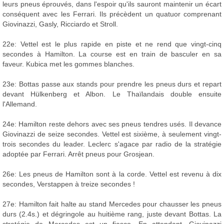
leurs pneus éprouvés, dans l'espoir qu'ils sauront maintenir un écart
conséquent avec les Ferrari. Ils précèdent un quatuor comprenant
Giovinazzi, Gasly, Ricciardo et Stroll.
22e: Vettel est le plus rapide en piste et ne rend que vingt-cinq
secondes à Hamilton. La course est en train de basculer en sa
faveur. Kubica met les gommes blanches.
23e: Bottas passe aux stands pour prendre les pneus durs et repart
devant Hülkenberg et Albon. Le Thaïlandais double ensuite
l'Allemand.
24e: Hamilton reste dehors avec ses pneus tendres usés. Il devance
Giovinazzi de seize secondes. Vettel est sixième, à seulement vingt-
trois secondes du leader. Leclerc s'agace par radio de la stratégie
adoptée par Ferrari. Arrêt pneus pour Grosjean.
26e: Les pneus de Hamilton sont à la corde. Vettel est revenu à dix
secondes, Verstappen à treize secondes !
27e: Hamilton fait halte au stand Mercedes pour chausser les pneus
durs (2.4s.) et dégringole au huitième rang, juste devant Bottas. La
stratégie de Mercedes est un fiasco. En attendant, Giovinazzi