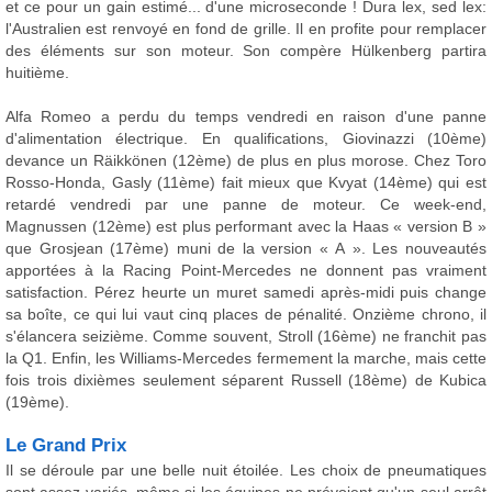
et ce pour un gain estimé... d'une microseconde ! Dura lex, sed lex:
l'Australien est renvoyé en fond de grille. Il en profite pour remplacer
des éléments sur son moteur. Son compère Hülkenberg partira
huitième.
Alfa Romeo a perdu du temps vendredi en raison d'une panne
d'alimentation électrique. En qualifications, Giovinazzi (10ème)
devance un Räikkönen (12ème) de plus en plus morose. Chez Toro
Rosso-Honda, Gasly (11ème) fait mieux que Kvyat (14ème) qui est
retardé vendredi par une panne de moteur. Ce week-end,
Magnussen (12ème) est plus performant avec la Haas « version B »
que Grosjean (17ème) muni de la version « A ». Les nouveautés
apportées à la Racing Point-Mercedes ne donnent pas vraiment
satisfaction. Pérez heurte un muret samedi après-midi puis change
sa boîte, ce qui lui vaut cinq places de pénalité. Onzième chrono, il
s'élancera seizième. Comme souvent, Stroll (16ème) ne franchit pas
la Q1. Enfin, les Williams-Mercedes fermement la marche, mais cette
fois trois dixièmes seulement séparent Russell (18ème) de Kubica
(19ème).
Le Grand Prix
Il se déroule par une belle nuit étoilée. Les choix de pneumatiques
sont assez variés, même si les équipes ne prévoient qu'un seul arrêt