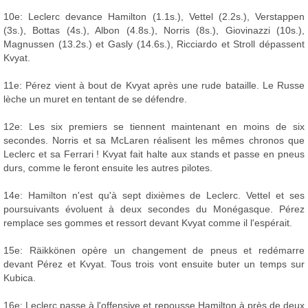
10e: Leclerc devance Hamilton (1.1s.), Vettel (2.2s.), Verstappen
(3s.), Bottas (4s.), Albon (4.8s.), Norris (8s.), Giovinazzi (10s.),
Magnussen (13.2s.) et Gasly (14.6s.), Ricciardo et Stroll dépassent
Kvyat.
11e: Pérez vient à bout de Kvyat après une rude bataille. Le Russe
lèche un muret en tentant de se défendre.
12e: Les six premiers se tiennent maintenant en moins de six
secondes. Norris et sa McLaren réalisent les mêmes chronos que
Leclerc et sa Ferrari ! Kvyat fait halte aux stands et passe en pneus
durs, comme le feront ensuite les autres pilotes.
14e: Hamilton n'est qu'à sept dixièmes de Leclerc. Vettel et ses
poursuivants évoluent à deux secondes du Monégasque. Pérez
remplace ses gommes et ressort devant Kvyat comme il l'espérait.
15e: Räikkönen opère un changement de pneus et redémarre
devant Pérez et Kvyat. Tous trois vont ensuite buter un temps sur
Kubica.
16e: Leclerc passe à l'offensive et repousse Hamilton à près de deux