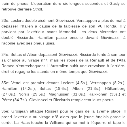
train de pneus. L'opération dure six longues secondes et Gasly se
retrouve derrière Stroll.
33e: Leclerc double aisément Giovinazzi. Verstappen a plus de mal à
dépasser l'Italien à cause de la faiblesse de son V6 Honda. Il y
parvient par l'extérieur avant Memorial. Les deux Mercedes ont
doublé Ricciardo. Hamilton passe ensuite devant Giovinazzi, à
l'agonie avec ses pneus usés.
34e: Bottas et Albon dépassent Giovinazzi. Ricciardo tente à son tour
sa chance au virage n°7, mais les roues de la Renault et de l'Alfa
Romeo s'entrechoquent. L'Australien subit une crevaison à l'arrière-
droit et regagne les stands en même temps que Giovinazzi.
35e: Vettel est premier devant Leclerc (4.5s.), Verstappen (8.2s.),
Hamilton (14.2s.), Bottas (19.6s.), Albon (21.3s.), Hülkenberg
(27.8s.), Norris (29.5s.), Magnussen (31.8s.), Räikkönen (33s.) et
Pérez (34.7s.). Giovinazzi et Ricciardo remplacent leurs pneus.
36e: Grosjean attaque Russell pour le gain de la 17ème place. Il
prend l'extérieur au virage n°8 alors que le jeune Anglais garde la
corde. La Haas touche la Williams qui se met à l'équerre et tape le