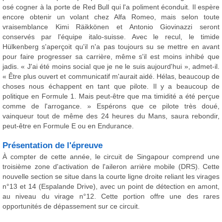
osé cogner à la porte de Red Bull qui l'a poliment éconduit. Il espère
encore obtenir un volant chez Alfa Romeo, mais selon toute
vraisemblance Kimi Räikkönen et Antonio Giovinazzi seront
conservés par l'équipe italo-suisse. Avec le recul, le timide
Hülkenberg s'aperçoit qu'il n'a pas toujours su se mettre en avant
pour faire progresser sa carrière, même s'il est moins inhibé que
jadis. « J'ai été moins social que je ne le suis aujourd'hui », admet-il.
« Être plus ouvert et communicatif m'aurait aidé. Hélas, beaucoup de
choses nous échappent en tant que pilote. Il y a beaucoup de
politique en Formule 1. Mais peut-être que ma timidité a été perçue
comme de l'arrogance. » Espérons que ce pilote très doué,
vainqueur tout de même des 24 heures du Mans, saura rebondir,
peut-être en Formule E ou en Endurance.
Présentation de l'épreuve
À compter de cette année, le circuit de Singapour comprend une
troisième zone d'activation de l'aileron arrière mobile (DRS). Cette
nouvelle section se situe dans la courte ligne droite reliant les virages
n°13 et 14 (Espalande Drive), avec un point de détection en amont,
au niveau du virage n°12. Cette portion offre une des rares
opportunités de dépassement sur ce circuit.