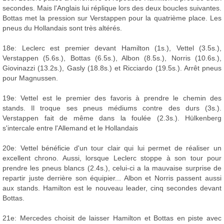
secondes. Mais l'Anglais lui réplique lors des deux boucles suivantes.
Bottas met la pression sur Verstappen pour la quatrième place. Les
pneus du Hollandais sont très altérés.
18e: Leclerc est premier devant Hamilton (1s.), Vettel (3.5s.),
Verstappen (5.6s.), Bottas (6.5s.), Albon (8.5s.), Norris (10.6s.),
Giovinazzi (13.2s.), Gasly (18.8s.) et Ricciardo (19.5s.). Arrêt pneus
pour Magnussen.
19e: Vettel est le premier des favoris à prendre le chemin des
stands. Il troque ses pneus médiums contre des durs (3s.).
Verstappen fait de même dans la foulée (2.3s.). Hülkenberg
s'intercale entre l'Allemand et le Hollandais
20e: Vettel bénéficie d'un tour clair qui lui permet de réaliser un
excellent chrono. Aussi, lorsque Leclerc stoppe à son tour pour
prendre les pneus blancs (2.4s.), celui-ci a la mauvaise surprise de
repartir juste derrière son équipier... Albon et Norris passent aussi
aux stands. Hamilton est le nouveau leader, cinq secondes devant
Bottas.
21e: Mercedes choisit de laisser Hamilton et Bottas en piste avec