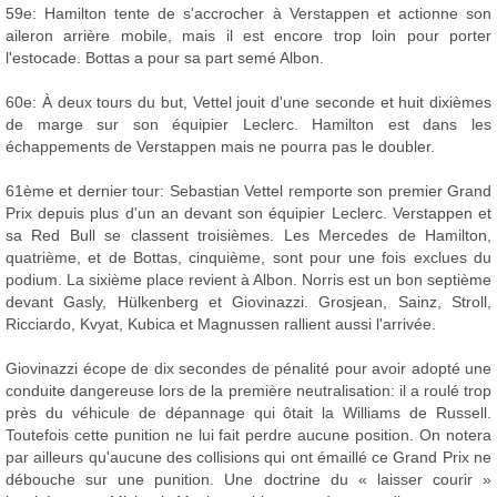
59e: Hamilton tente de s'accrocher à Verstappen et actionne son
aileron arrière mobile, mais il est encore trop loin pour porter
l'estocade. Bottas a pour sa part semé Albon.
60e: À deux tours du but, Vettel jouit d'une seconde et huit dixièmes
de marge sur son équipier Leclerc. Hamilton est dans les
échappements de Verstappen mais ne pourra pas le doubler.
61ème et dernier tour: Sebastian Vettel remporte son premier Grand
Prix depuis plus d'un an devant son équipier Leclerc. Verstappen et
sa Red Bull se classent troisièmes. Les Mercedes de Hamilton,
quatrième, et de Bottas, cinquième, sont pour une fois exclues du
podium. La sixième place revient à Albon. Norris est un bon septième
devant Gasly, Hülkenberg et Giovinazzi. Grosjean, Sainz, Stroll,
Ricciardo, Kvyat, Kubica et Magnussen rallient aussi l'arrivée.
Giovinazzi écope de dix secondes de pénalité pour avoir adopté une
conduite dangereuse lors de la première neutralisation: il a roulé trop
près du véhicule de dépannage qui ôtait la Williams de Russell.
Toutefois cette punition ne lui fait perdre aucune position. On notera
par ailleurs qu'aucune des collisions qui ont émaillé ce Grand Prix ne
débouche sur une punition. Une doctrine du « laisser courir »