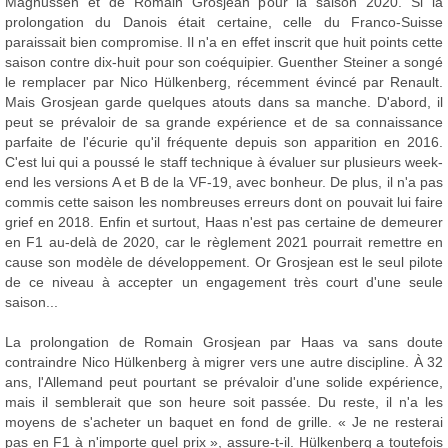
Magnussen et de Romain Grosjean pour la saison 2020. Si la
prolongation du Danois était certaine, celle du Franco-Suisse
paraissait bien compromise. Il n'a en effet inscrit que huit points cette
saison contre dix-huit pour son coéquipier. Guenther Steiner a songé
le remplacer par Nico Hülkenberg, récemment évincé par Renault.
Mais Grosjean garde quelques atouts dans sa manche. D'abord, il
peut se prévaloir de sa grande expérience et de sa connaissance
parfaite de l'écurie qu'il fréquente depuis son apparition en 2016.
C'est lui qui a poussé le staff technique à évaluer sur plusieurs week-
end les versions A et B de la VF-19, avec bonheur. De plus, il n'a pas
commis cette saison les nombreuses erreurs dont on pouvait lui faire
grief en 2018. Enfin et surtout, Haas n'est pas certaine de demeurer
en F1 au-delà de 2020, car le règlement 2021 pourrait remettre en
cause son modèle de développement. Or Grosjean est le seul pilote
de ce niveau à accepter un engagement très court d'une seule
saison...
La prolongation de Romain Grosjean par Haas va sans doute
contraindre Nico Hülkenberg à migrer vers une autre discipline. À 32
ans, l'Allemand peut pourtant se prévaloir d'une solide expérience,
mais il semblerait que son heure soit passée. Du reste, il n'a les
moyens de s'acheter un baquet en fond de grille. « Je ne resterai
pas en F1 à n'importe quel prix », assure-t-il. Hülkenberg a toutefois