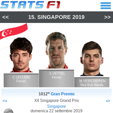
<<
15.
SINGAPORE
2019
>>
S.VETTEL
C.LECLERC
Ferrari
Ferrari
M.VERSTAPPEN
Red Bull Honda
o
1012
Gran Premio
<•
XII Singapore Grand Prix
•>
Singapore
domenica 22 settembre 2019