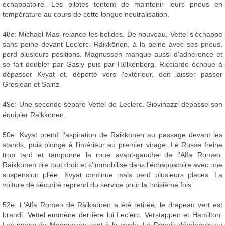
échappatoire. Les pilotes tentent de maintenir leurs pneus en
température au cours de cette longue neutralisation.
48e: Michael Masi relance les bolides. De nouveau, Vettel s'échappe
sans peine devant Leclerc. Räikkönen, à la peine avec ses pneus,
perd plusieurs positions. Magnussen manque aussi d'adhérence et
se fait doubler par Gasly puis par Hülkenberg. Ricciardo échoue à
dépasser Kvyat et, déporté vers l'extérieur, doit laisser passer
Grosjean et Sainz.
49e: Une seconde sépare Vettel de Leclerc. Giovinazzi dépasse son
équipier Räikkönen.
50e: Kvyat prend l'aspiration de Räikkönen au passage devant les
stands, puis plonge à l'intérieur au premier virage. Le Russe freine
trop tard et tamponne la roue avant-gauche de l'Alfa Romeo.
Räikkönen tire tout droit et s'immobilise dans l'échappatoire avec une
suspension pliée. Kvyat continue mais perd plusieurs places. La
voiture de sécurité reprend du service pour la troisième fois.
52e: L'Alfa Romeo de Räikkönen a été retirée, le drapeau vert est
brandi. Vettel emmène derrière lui Leclerc, Verstappen et Hamilton.
Les pneus de Magnussen sont à la corde. Le Danois dégringole au