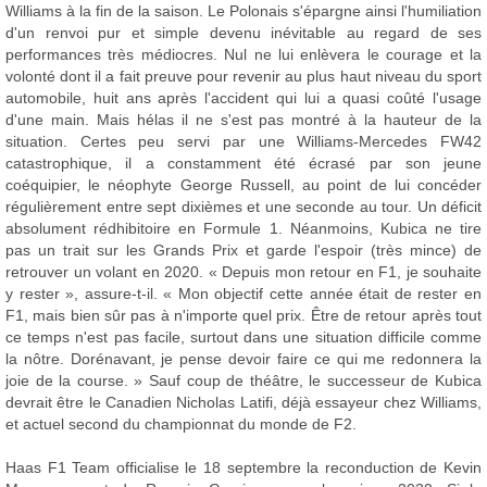
Williams à la fin de la saison. Le Polonais s'épargne ainsi l'humiliation
d'un renvoi pur et simple devenu inévitable au regard de ses
performances très médiocres. Nul ne lui enlèvera le courage et la
volonté dont il a fait preuve pour revenir au plus haut niveau du sport
automobile, huit ans après l'accident qui lui a quasi coûté l'usage
d'une main. Mais hélas il ne s'est pas montré à la hauteur de la
situation. Certes peu servi par une Williams-Mercedes FW42
catastrophique, il a constamment été écrasé par son jeune
coéquipier, le néophyte George Russell, au point de lui concéder
régulièrement entre sept dixièmes et une seconde au tour. Un déficit
absolument rédhibitoire en Formule 1. Néanmoins, Kubica ne tire
pas un trait sur les Grands Prix et garde l'espoir (très mince) de
retrouver un volant en 2020. « Depuis mon retour en F1, je souhaite
y rester », assure-t-il. « Mon objectif cette année était de rester en
F1, mais bien sûr pas à n'importe quel prix. Être de retour après tout
ce temps n'est pas facile, surtout dans une situation difficile comme
la nôtre. Dorénavant, je pense devoir faire ce qui me redonnera la
joie de la course. » Sauf coup de théâtre, le successeur de Kubica
devrait être le Canadien Nicholas Latifi, déjà essayeur chez Williams,
et actuel second du championnat du monde de F2.
Haas F1 Team officialise le 18 septembre la reconduction de Kevin