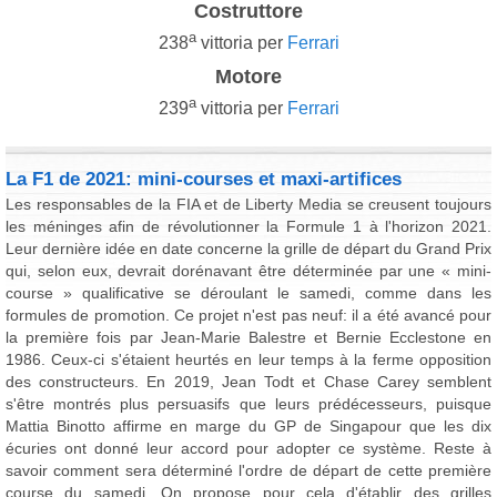
Costruttore
a
238
vittoria per
Ferrari
Motore
a
239
vittoria per
Ferrari
La F1 de 2021: mini-courses et maxi-artifices
Les responsables de la FIA et de Liberty Media se creusent toujours
les méninges afin de révolutionner la Formule 1 à l'horizon 2021.
Leur dernière idée en date concerne la grille de départ du Grand Prix
qui, selon eux, devrait dorénavant être déterminée par une « mini-
course » qualificative se déroulant le samedi, comme dans les
formules de promotion. Ce projet n'est pas neuf: il a été avancé pour
la première fois par Jean-Marie Balestre et Bernie Ecclestone en
1986. Ceux-ci s'étaient heurtés en leur temps à la ferme opposition
des constructeurs. En 2019, Jean Todt et Chase Carey semblent
s'être montrés plus persuasifs que leurs prédécesseurs, puisque
Mattia Binotto affirme en marge du GP de Singapour que les dix
écuries ont donné leur accord pour adopter ce système. Reste à
savoir comment sera déterminé l'ordre de départ de cette première
course du samedi. On propose pour cela d'établir des grilles