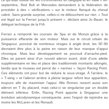
septembre, Red Bull et Mercedes demandent à la fédération de
procéder à des « vérifications » sur le moteur flanqué du cheval
cabré. Sans grande surprise, celles-ci ne débouchent sur rien. « Tout
est légal sur la Ferrari jusqu'à présent », déclare ainsi Jo Bauer, le
délégué technique de la FIA.
Ferrari a remporté les courses de Spa et de Monza grâce à la
puissance effarante de son moteur. Mais sur le circuit urbain de
Singapour, ponctué de nombreux virages à angle droit, les SF-90
devraient être plus à la peine en raison de leur manque d'appui
chronique. Mais leur développement se poursuit d'arrache-pied.
Elles se parent ainsi d'un nouvel aileron avant, doté d'une ailette
supplémentaire en lieu et place des traditionnels montants allongés,
tandis que le museau est percé de « narines », façon Racing Point.
Ces éléments ont pour but de réduire le sous-virage. À l'arrière, le
« T-wing » et l'aileron arrière à pleine largeur refont leur apparition,
toujours afin de maximiser l'appui. Alfa Romeo ressort aussi son
aileron en T du placard, mais celui-ci se singularise par un double
élément inférieur. Enfin, Racing Point apporte à Singapour une
évolution aérodynamique conséquente, avec l'espoir de rejoindre au
moins les McLaren et les Renault.