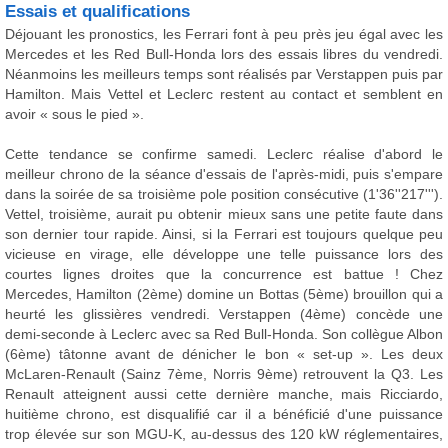
Essais et qualifications
Déjouant les pronostics, les Ferrari font à peu près jeu égal avec les
Mercedes et les Red Bull-Honda lors des essais libres du vendredi.
Néanmoins les meilleurs temps sont réalisés par Verstappen puis par
Hamilton. Mais Vettel et Leclerc restent au contact et semblent en
avoir « sous le pied ».
Cette tendance se confirme samedi. Leclerc réalise d'abord le
meilleur chrono de la séance d'essais de l'après-midi, puis s'empare
dans la soirée de sa troisième pole position consécutive (1'36''217''').
Vettel, troisième, aurait pu obtenir mieux sans une petite faute dans
son dernier tour rapide. Ainsi, si la Ferrari est toujours quelque peu
vicieuse en virage, elle développe une telle puissance lors des
courtes lignes droites que la concurrence est battue ! Chez
Mercedes, Hamilton (2ème) domine un Bottas (5ème) brouillon qui a
heurté les glissières vendredi. Verstappen (4ème) concède une
demi-seconde à Leclerc avec sa Red Bull-Honda. Son collègue Albon
(6ème) tâtonne avant de dénicher le bon « set-up ». Les deux
McLaren-Renault (Sainz 7ème, Norris 9ème) retrouvent la Q3. Les
Renault atteignent aussi cette dernière manche, mais Ricciardo,
huitième chrono, est disqualifié car il a bénéficié d'une puissance
trop élevée sur son MGU-K, au-dessus des 120 kW réglementaires,