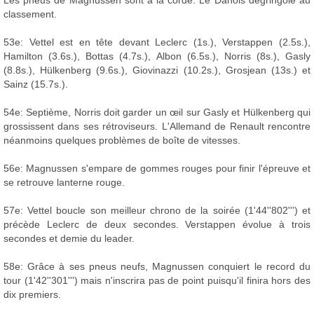
classement.
53e: Vettel est en tête devant Leclerc (1s.), Verstappen (2.5s.),
Hamilton (3.6s.), Bottas (4.7s.), Albon (6.5s.), Norris (8s.), Gasly
(8.8s.), Hülkenberg (9.6s.), Giovinazzi (10.2s.), Grosjean (13s.) et
Sainz (15.7s.).
54e: Septième, Norris doit garder un œil sur Gasly et Hülkenberg qui
grossissent dans ses rétroviseurs. L'Allemand de Renault rencontre
néanmoins quelques problèmes de boîte de vitesses.
56e: Magnussen s'empare de gommes rouges pour finir l'épreuve et
se retrouve lanterne rouge.
57e: Vettel boucle son meilleur chrono de la soirée (1'44''802''') et
précède Leclerc de deux secondes. Verstappen évolue à trois
secondes et demie du leader.
58e: Grâce à ses pneus neufs, Magnussen conquiert le record du
tour (1'42''301''') mais n'inscrira pas de point puisqu'il finira hors des
dix premiers.