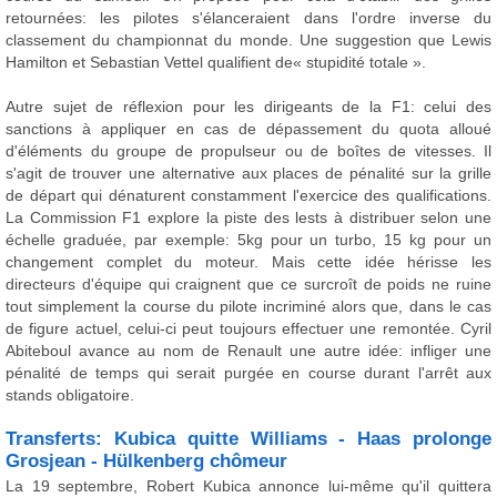
retournées: les pilotes s'élanceraient dans l'ordre inverse du
classement du championnat du monde. Une suggestion que Lewis
Hamilton et Sebastian Vettel qualifient de« stupidité totale ».
Autre sujet de réflexion pour les dirigeants de la F1: celui des
sanctions à appliquer en cas de dépassement du quota alloué
d'éléments du groupe de propulseur ou de boîtes de vitesses. Il
s'agit de trouver une alternative aux places de pénalité sur la grille
de départ qui dénaturent constamment l'exercice des qualifications.
La Commission F1 explore la piste des lests à distribuer selon une
échelle graduée, par exemple: 5kg pour un turbo, 15 kg pour un
changement complet du moteur. Mais cette idée hérisse les
directeurs d'équipe qui craignent que ce surcroît de poids ne ruine
tout simplement la course du pilote incriminé alors que, dans le cas
de figure actuel, celui-ci peut toujours effectuer une remontée. Cyril
Abiteboul avance au nom de Renault une autre idée: infliger une
pénalité de temps qui serait purgée en course durant l'arrêt aux
stands obligatoire.
Transferts: Kubica quitte Williams - Haas prolonge
Grosjean - Hülkenberg chômeur
La 19 septembre, Robert Kubica annonce lui-même qu'il quittera