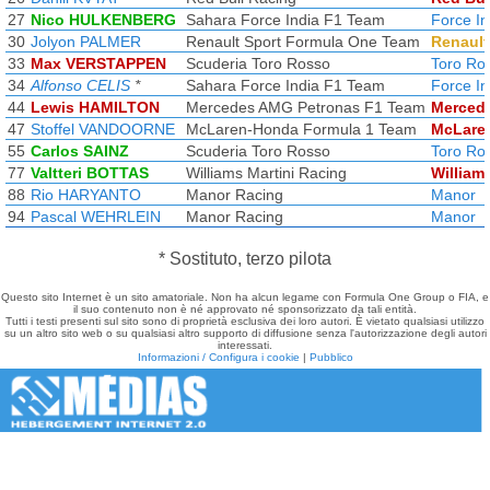
27
Nico HULKENBERG
Sahara Force India F1 Team
Force In
30
Jolyon PALMER
Renault Sport Formula One Team
Renault
33
Max VERSTAPPEN
Scuderia Toro Rosso
Toro Ro
34
Alfonso CELIS
*
Sahara Force India F1 Team
Force In
44
Lewis HAMILTON
Mercedes AMG Petronas F1 Team
Merced
47
Stoffel VANDOORNE
McLaren-Honda Formula 1 Team
McLare
55
Carlos SAINZ
Scuderia Toro Rosso
Toro Ro
77
Valtteri BOTTAS
Williams Martini Racing
William
88
Rio HARYANTO
Manor Racing
Manor
94
Pascal WEHRLEIN
Manor Racing
Manor
* Sostituto, terzo pilota
Questo sito Internet è un sito amatoriale. Non ha alcun legame con Formula One Group o FIA, e
il suo contenuto non è né approvato né sponsorizzato da tali entità.
Tutti i testi presenti sul sito sono di proprietà esclusiva dei loro autori. È vietato qualsiasi utilizzo
su un altro sito web o su qualsiasi altro supporto di diffusione senza l'autorizzazione degli autori
interessati.
Informazioni / Configura i cookie
|
Pubblico