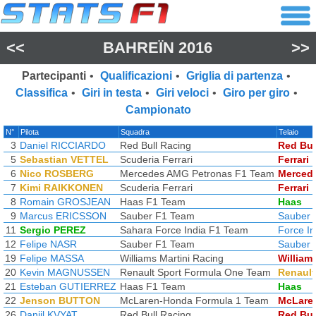
<<
BAHREÏN 2016
>>
Partecipanti
•
Qualificazioni
•
Griglia di partenza
•
Classifica
•
Giri in testa
•
Giri veloci
•
Giro per giro
•
Campionato
N°
Pilota
Squadra
Telaio
3
Daniel RICCIARDO
Red Bull Racing
Red Bul
5
Sebastian VETTEL
Scuderia Ferrari
Ferrari
6
Nico ROSBERG
Mercedes AMG Petronas F1 Team
Merced
7
Kimi RAIKKONEN
Scuderia Ferrari
Ferrari
8
Romain GROSJEAN
Haas F1 Team
Haas
9
Marcus ERICSSON
Sauber F1 Team
Sauber
11
Sergio PEREZ
Sahara Force India F1 Team
Force In
12
Felipe NASR
Sauber F1 Team
Sauber
19
Felipe MASSA
Williams Martini Racing
William
20
Kevin MAGNUSSEN
Renault Sport Formula One Team
Renault
21
Esteban GUTIERREZ
Haas F1 Team
Haas
22
Jenson BUTTON
McLaren-Honda Formula 1 Team
McLare
26
Daniil KVYAT
Red Bull Racing
Red Bul