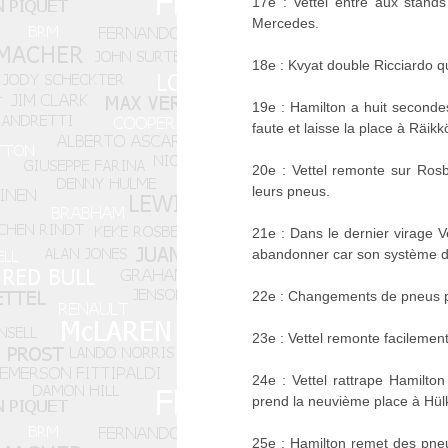
17e : Vettel entre aux stand
Mercedes.
18e : Kvyat double Ricciardo q
19e : Hamilton a huit seconde
faute et laisse la place à Räik
20e : Vettel remonte sur Ros
leurs pneus.
21e : Dans le dernier virage 
abandonner car son système de
22e : Changements de pneus po
23e : Vettel remonte facilemen
24e : Vettel rattrape Hamilto
prend la neuvième place à Hül
25e : Hamilton remet des pne