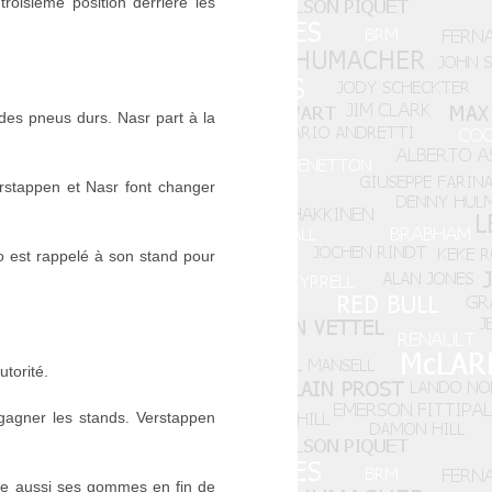
oisième position derrière les
des pneus durs. Nasr part à la
rstappen et Nasr font changer
o est rappelé à son stand pour
torité.
egagner les stands. Verstappen
ge aussi ses gommes en fin de