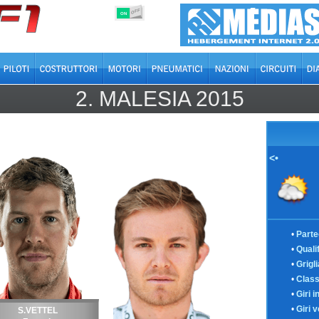
OFF
ON
2.
MALESIA
2015
<•
•
Parte
•
Quali
•
Grigl
•
Class
•
Giri i
•
Giri v
S.VETTEL