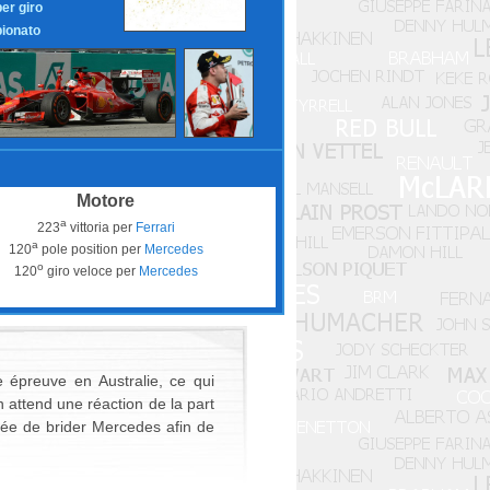
per giro
ionato
Motore
a
223
vittoria per
Ferrari
a
120
pole position per
Mercedes
o
120
giro veloce per
Mercedes
épreuve en Australie, ce qui
 attend une réaction de la part
dée de brider Mercedes afin de