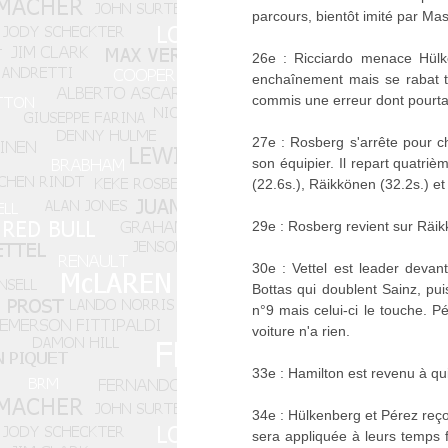
parcours, bientôt imité par Ma
26e : Ricciardo menace Hülke
enchaînement mais se rabat tr
commis une erreur dont pourta
27e : Rosberg s'arrête pour ch
son équipier. Il repart quatri
(22.6s.), Räikkönen (32.2s.) et
29e : Rosberg revient sur Räi
30e : Vettel est leader devan
Bottas qui doublent Sainz, pui
n°9 mais celui-ci le touche. 
voiture n'a rien.
33e : Hamilton est revenu à q
34e : Hülkenberg et Pérez reço
sera appliquée à leurs temps fi