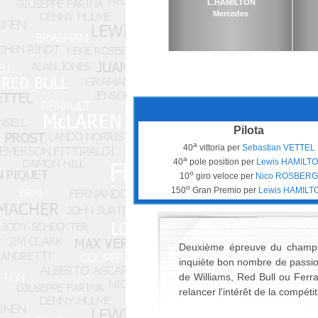
L.HAMILTON
Mercedes
Pilota
a
40
vittoria per
Sebastian VETTEL
a
40
pole position per
Lewis HAMILT
o
10
giro veloce per
Nico ROSBERG
o
150
Gran Premio per
Lewis HAMILT
Deuxième épreuve du champio
inquiète bon nombre de passion
de Williams, Red Bull ou Ferr
relancer l'intérêt de la compétit