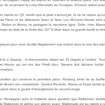
ne Verstappen frappe les esprits en obtenant la sixième place. Les Wi
e. Ils encerclent la Lotus-Mercedes de Grosjean. Ericsson atteint pour 
des stands en Q2, tandis que la pluie s'annonçait, et ne se classe qu'
 de Pérez et les débutants Sainz et Nasr. Les McLaren-Honda sont 
 Button et Alonso se partagent la neuvième ligne. Enfin, chez Mano
temps au-delà de la limite des 107 % Mais dans sa grande bonté la dir
places pour avoir doublé illégalement une voiture dans la voie des stan
idi-là à Sepang : le thermomètre atteint les 33 degrés à l'ombre. Tous
t Alonso qui ont mis des Pirelli durs. Stevens doit déclarer forfai
monoplace.
milton qui conserve la première place. Rosberg tente de se faufiler
este devant son compatriote. Suivent Riccardo, Massa et Kvyat tandis 
isent dans le goulet d'étranglement du second virage.
vec Verstappen pour la huitième place pendant que Räikkönen double
de Räikkönen et abîme son aileron avant. Maldonado est au ralenti à ca