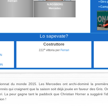
Ferrari
•
Giro 
N.ROSBERG
•
Camp
Mercedes
Lo sapevate?
Costruttore
a
222
vittoria per
Ferrari
ON
ON
nnat du monde 2015. Les Mercedes ont archi-dominé la première 
nés qui craignent que la saison soit déjà jouée en faveur des Gris. On
ari. La peur gagne tant le paddock que Christian Horner a suggéré l'i
ion !