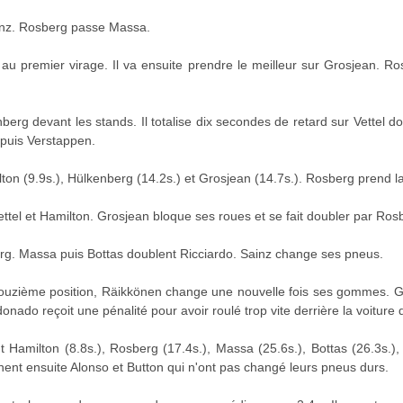
ainz. Rosberg passe Massa.
au premier virage. Il va ensuite prendre le meilleur sur Grosjean. Ro
erg devant les stands. Il totalise dix secondes de retard sur Vettel 
 puis Verstappen.
ton (9.9s.), Hülkenberg (14.2s.) et Grosjean (14.7s.). Rosberg prend l
Vettel et Hamilton. Grosjean bloque ses roues et se fait doubler par Ros
g. Massa puis Bottas doublent Ricciardo. Sainz change ses pneus.
douzième position, Räikkönen change une nouvelle fois ses gommes. G
nado reçoit une pénalité pour avoir roulé trop vite derrière la voiture 
t Hamilton (8.8s.), Rosberg (17.4s.), Massa (25.6s.), Bottas (26.3s.),
nnent ensuite Alonso et Button qui n'ont pas changé leurs pneus durs.