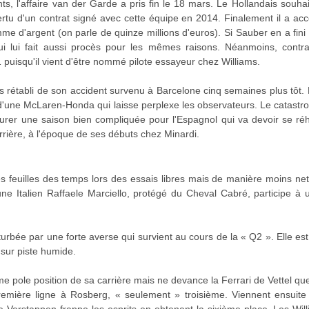
, l'affaire van der Garde a pris fin le 18 mars. Le Hollandais souhait
rtu d'un contrat signé avec cette équipe en 2014. Finalement il a ac
 d'argent (on parle de quinze millions d'euros). Si Sauber en a fini 
 qui lui fait aussi procès pour les mêmes raisons. Néanmoins, contr
puisqu'il vient d'être nommé pilote essayeur chez Williams.
 rétabli de son accident survenu à Barcelone cinq semaines plus tô
d'une McLaren-Honda qui laisse perplexe les observateurs. Le catastr
gurer une saison bien compliquée pour l'Espagnol qui va devoir se réh
rrière, à l'époque de ses débuts chez Minardi.
 feuilles des temps lors des essais libres mais de manière moins net
une Italien Raffaele Marciello, protégé du Cheval Cabré, participe 
turbée par une forte averse qui survient au cours de la « Q2 ». Elle e
 sur piste humide.
me pole position de sa carrière mais ne devance la Ferrari de Vettel qu
première ligne à Rosberg, « seulement » troisième. Viennent ensuite