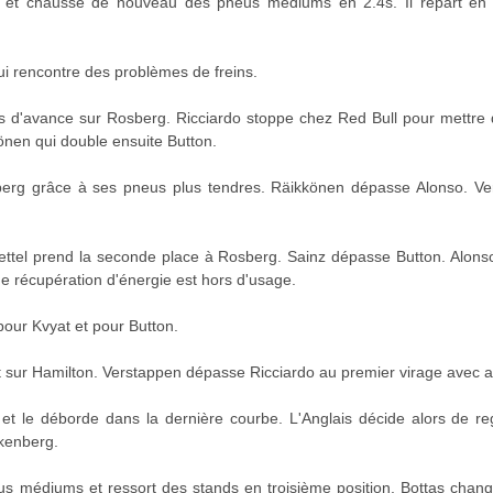
s et chausse de nouveau des pneus médiums en 2.4s. Il repart en tr
ui rencontre des problèmes de freins.
s d'avance sur Rosberg. Ricciardo stoppe chez Red Bull pour mettre 
könen qui double ensuite Button.
berg grâce à ses pneus plus tendres. Räikkönen dépasse Alonso. Ve
Vettel prend la seconde place à Rosberg. Sainz dépasse Button. Alons
 récupération d'énergie est hors d'usage.
ur Kvyat et pour Button.
t sur Hamilton. Verstappen dépasse Ricciardo au premier virage avec au
n et le déborde dans la dernière courbe. L'Anglais décide alors de r
kenberg.
us médiums et ressort des stands en troisième position. Bottas chan