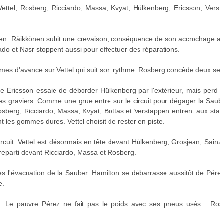
ettel, Rosberg, Ricciardo, Massa, Kvyat, Hülkenberg, Ericsson, Vers
en. Räikkönen subit une crevaison, conséquence de son accrochage a
do et Nasr stoppent aussi pour effectuer des réparations.
ièmes d'avance sur Vettel qui suit son rythme. Rosberg concède deux s
ge Ericsson essaie de déborder Hülkenberg par l'extérieur, mais perd l
s graviers. Comme une grue entre sur le circuit pour dégager la Saube
Rosberg, Ricciardo, Massa, Kvyat, Bottas et Verstappen entrent aux s
 les gommes dures. Vettel choisit de rester en piste.
circuit. Vettel est désormais en tête devant Hülkenberg, Grosjean, Sai
 reparti devant Ricciardo, Massa et Rosberg.
s l'évacuation de la Sauber. Hamilton se débarrasse aussitôt de Pér
e.
e. Le pauvre Pérez ne fait pas le poids avec ses pneus usés : Ro