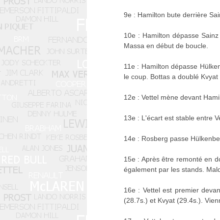
9e : Hamilton bute derrière S
10e : Hamilton dépasse Sainz 
Massa en début de boucle.
11e : Hamilton dépasse Hülkenb
le coup. Bottas a doublé Kvyat
12e : Vettel mène devant Hamil
13e : L'écart est stable entre 
14e : Rosberg passe Hülkenber
15e : Après être remonté en 
également par les stands. Maldo
16e : Vettel est premier devan
(28.7s.) et Kvyat (29.4s.). Vie