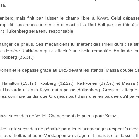
ssa.
nberg mais finit par laisser le champ libre à Kvyat. Celui dépas
op tôt. Les roues entrent en contact et la Red Bull part en tête-à
nt Hülkenberg sera tenu responsable.
anger de pneus. Ses mécaniciens lui mettent des Pirelli durs : sa str
ème derrière Räikkönen qui a effectué une belle remontée. En fin de t
 Rosberg (35.3s.).
kkönen et le dépasse grâce au DRS devant les stands. Massa double Sa
t Hamilton (19.4s.), Rosberg (32.2s.), Räikkönen (37.5s.) et Massa (
s Ricciardo et enfin Kvyat qui a passé Hülkenberg. Grosjean attaque 
Pérez continue tandis que Grosjean part dans une embardée qu'il parvi
uinze secondes de Vettel. Changement de pneus pour Sainz.
ivent dix secondes de pénalité pour leurs accrochages respectifs avec
naux. Bottas attaque Verstappen au virage n°1 mais se fait tasser. Il l