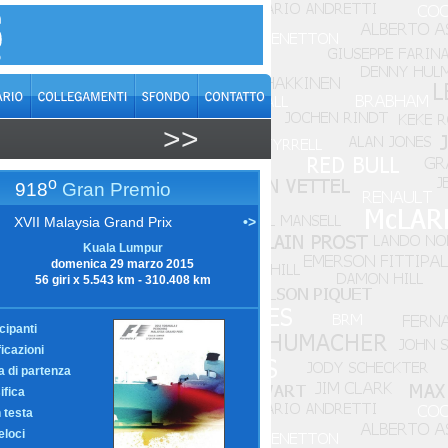
>>
o
918
Gran Premio
XVII Malaysia Grand Prix
•>
Kuala Lumpur
domenica 29 marzo 2015
56 giri x 5.543 km - 310.408 km
cipanti
ficazioni
ia di partenza
ifica
n testa
eloci