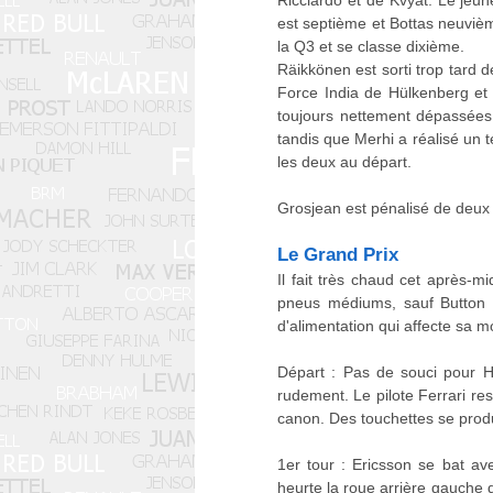
Ricciardo et de Kvyat. Le jeu
est septième et Bottas neuvièm
la Q3 et se classe dixième.
Räikkönen est sorti trop tard 
Force India de Hülkenberg et
toujours nettement dépassées:
tandis que Merhi a réalisé un 
les deux au départ.
Grosjean est pénalisé de deux 
Le Grand Prix
Il fait très chaud cet après-m
pneus médiums, sauf Button e
d'alimentation qui affecte sa 
Départ : Pas de souci pour Ha
rudement. Le pilote Ferrari r
canon. Des touchettes se produ
1er tour : Ericsson se bat a
heurte la roue arrière gauche 