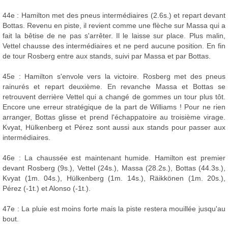
44e : Hamilton met des pneus intermédiaires (2.6s.) et repart devant
Bottas. Revenu en piste, il revient comme une flèche sur Massa qui a
fait la bêtise de ne pas s'arrêter. Il le laisse sur place. Plus malin,
Vettel chausse des intermédiaires et ne perd aucune position. En fin
de tour Rosberg entre aux stands, suivi par Massa et par Bottas.
45e : Hamilton s'envole vers la victoire. Rosberg met des pneus
rainurés et repart deuxième. En revanche Massa et Bottas se
retrouvent derrière Vettel qui a changé de gommes un tour plus tôt.
Encore une erreur stratégique de la part de Williams ! Pour ne rien
arranger, Bottas glisse et prend l'échappatoire au troisième virage.
Kvyat, Hülkenberg et Pérez sont aussi aux stands pour passer aux
intermédiaires.
46e : La chaussée est maintenant humide. Hamilton est premier
devant Rosberg (9s.), Vettel (24s.), Massa (28.2s.), Bottas (44.3s.),
Kvyat (1m. 04s.), Hülkenberg (1m. 14s.), Räikkönen (1m. 20s.),
Pérez (-1t.) et Alonso (-1t.).
47e : La pluie est moins forte mais la piste restera mouillée jusqu'au
bout.