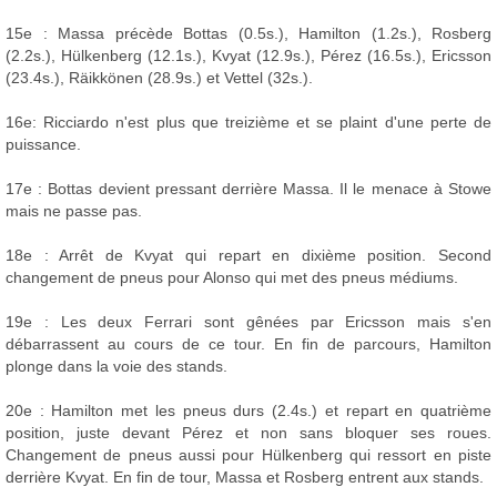
15e : Massa précède Bottas (0.5s.), Hamilton (1.2s.), Rosberg
(2.2s.), Hülkenberg (12.1s.), Kvyat (12.9s.), Pérez (16.5s.), Ericsson
(23.4s.), Räikkönen (28.9s.) et Vettel (32s.).
16e: Ricciardo n'est plus que treizième et se plaint d'une perte de
puissance.
17e : Bottas devient pressant derrière Massa. Il le menace à Stowe
mais ne passe pas.
18e : Arrêt de Kvyat qui repart en dixième position. Second
changement de pneus pour Alonso qui met des pneus médiums.
19e : Les deux Ferrari sont gênées par Ericsson mais s'en
débarrassent au cours de ce tour. En fin de parcours, Hamilton
plonge dans la voie des stands.
20e : Hamilton met les pneus durs (2.4s.) et repart en quatrième
position, juste devant Pérez et non sans bloquer ses roues.
Changement de pneus aussi pour Hülkenberg qui ressort en piste
derrière Kvyat. En fin de tour, Massa et Rosberg entrent aux stands.