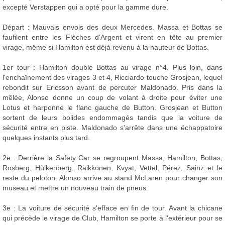
excepté Verstappen qui a opté pour la gamme dure.
Départ : Mauvais envols des deux Mercedes. Massa et Bottas se
faufilent entre les Flèches d'Argent et virent en tête au premier
virage, même si Hamilton est déjà revenu à la hauteur de Bottas.
1er tour : Hamilton double Bottas au virage n°4. Plus loin, dans
l'enchaînement des virages 3 et 4, Ricciardo touche Grosjean, lequel
rebondit sur Ericsson avant de percuter Maldonado. Pris dans la
mêlée, Alonso donne un coup de volant à droite pour éviter une
Lotus et harponne le flanc gauche de Button. Grosjean et Button
sortent de leurs bolides endommagés tandis que la voiture de
sécurité entre en piste. Maldonado s'arrête dans une échappatoire
quelques instants plus tard.
2e : Derrière la Safety Car se regroupent Massa, Hamilton, Bottas,
Rosberg, Hülkenberg, Räikkönen, Kvyat, Vettel, Pérez, Sainz et le
reste du peloton. Alonso arrive au stand McLaren pour changer son
museau et mettre un nouveau train de pneus.
3e : La voiture de sécurité s'efface en fin de tour. Avant la chicane
qui précède le virage de Club, Hamilton se porte à l'extérieur pour se