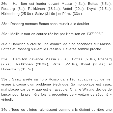
26e : Hamilton est leader devant Massa (4.3s.), Bottas (5.5s.),
Rosberg (6s.), Räikkönen (18.1s.), Vettel (20s.), Kvyat (21.5s.),
Hülkenberg (25.8s.), Sainz (31.9s.) et Pérez (33s.).
28e : Rosberg menace Bottas sans réussir à le doubler.
29e : Meilleur tour en course réalisé par Hamilton en 1'37''093'''.
30e : Hamilton a creusé une avance de cinq secondes sur Massa.
Bottas et Rosberg suivent le Brésilien. L'averse semble proche.
32e : Hamilton devance Massa (5.6s.), Bottas (6.9s.), Rosberg
(7.7s.), Räikkönen (20.3s.), Vettel (22.9s.), Kvyat (25.4s.) et
Hülkenberg (31.7s.).
33e : Sainz arrête sa Toro Rosso dans l'échappatoire du dernier
virage à cause d'un problème électrique. Sa monoplace est assez
mal placée car ce virage est en aveugle. Charlie Whiting décide de
lancer pour la première fois la procédure de « voiture de sécurité »
virtuelle.
34e : Tous les pilotes ralentissent comme s'ils étaient derrière une