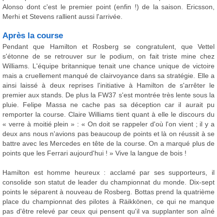
Alonso dont c'est le premier point (enfin !) de la saison. Ericsson,
Merhi et Stevens rallient aussi l'arrivée.
Après la course
Pendant que Hamilton et Rosberg se congratulent, que Vettel
s'étonne de se retrouver sur le podium, on fait triste mine chez
Williams. L'équipe britannique tenait une chance unique de victoire
mais a cruellement manqué de clairvoyance dans sa stratégie. Elle a
ainsi laissé à deux reprises l'initiative à Hamilton de s'arrêter le
premier aux stands. De plus la FW37 s'est montrée très lente sous la
pluie. Felipe Massa ne cache pas sa déception car il aurait pu
remporter la course. Claire Williams tient quant à elle le discours du
« verre à moitié plein » : « On doit se rappeler d'où l'on vient ; il y a
deux ans nous n'avions pas beaucoup de points et là on réussit à se
battre avec les Mercedes en tête de la course. On a marqué plus de
points que les Ferrari aujourd'hui ! » Vive la langue de bois !
Hamilton est homme heureux : acclamé par ses supporteurs, il
consolide son statut de leader du championnat du monde. Dix-sept
points le séparent à nouveau de Rosberg. Bottas prend la quatrième
place du championnat des pilotes à Räikkönen, ce qui ne manque
pas d'être relevé par ceux qui pensent qu'il va supplanter son aîné