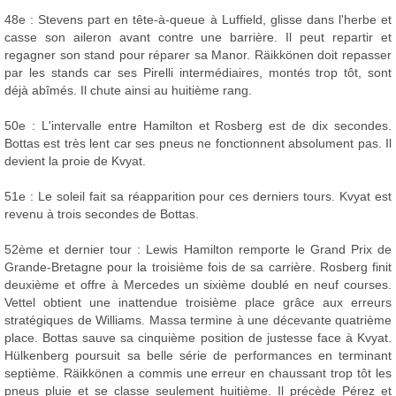
48e : Stevens part en tête-à-queue à Luffield, glisse dans l'herbe et
casse son aileron avant contre une barrière. Il peut repartir et
regagner son stand pour réparer sa Manor. Räikkönen doit repasser
par les stands car ses Pirelli intermédiaires, montés trop tôt, sont
déjà abîmés. Il chute ainsi au huitième rang.
50e : L'intervalle entre Hamilton et Rosberg est de dix secondes.
Bottas est très lent car ses pneus ne fonctionnent absolument pas. Il
devient la proie de Kvyat.
51e : Le soleil fait sa réapparition pour ces derniers tours. Kvyat est
revenu à trois secondes de Bottas.
52ème et dernier tour : Lewis Hamilton remporte le Grand Prix de
Grande-Bretagne pour la troisième fois de sa carrière. Rosberg finit
deuxième et offre à Mercedes un sixième doublé en neuf courses.
Vettel obtient une inattendue troisième place grâce aux erreurs
stratégiques de Williams. Massa termine à une décevante quatrième
place. Bottas sauve sa cinquième position de justesse face à Kvyat.
Hülkenberg poursuit sa belle série de performances en terminant
septième. Räikkönen a commis une erreur en chaussant trop tôt les
pneus pluie et se classe seulement huitième. Il précède Pérez et