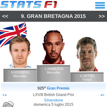
<<
9.
GRAN BRETAGNA
2015
>>
L.HAMILTON
N.ROSBERG
Mercedes
Mercedes
S.VETTEL
Ferrari
o
925
Gran Premio
<•
LXVIII British Grand Prix
•>
Silverstone
domenica 5 luglio 2015