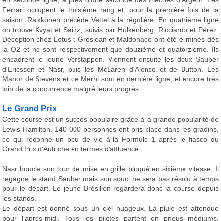
en seconde ligne, à près d'une seconde des Flèches d'Argent. Les
Ferrari occupent le troisième rang et, pour la première fois de la
saison, Räikkönen précède Vettel à la régulière. En quatrième ligne
on trouve Kvyat et Sainz, suivis par Hülkenberg, Ricciardo et Pérez.
Déception chez Lotus : Grosjean et Maldonado ont été éliminés dès
la Q2 et ne sont respectivement que douzième et quatorzième. Ils
encadrent le jeune Verstappen. Viennent ensuite les deux Sauber
d'Ericsson et Nasr, puis les McLaren d'Alonso et de Button. Les
Manor de Stevens et de Merhi sont en dernière ligne, et encore très
loin de la concurrence malgré leurs progrès.
Le Grand Prix
Cette course est un succès populaire grâce à la grande popularité de
Lewis Hamilton. 140 000 personnes ont pris place dans les gradins,
ce qui redonne un peu de vie à la Formule 1 après le fiasco du
Grand Prix d'Autriche en termes d'affluence.
Nasr boucle son tour de mise en grille bloqué en sixième vitesse. Il
regagne le stand Sauber mais son souci ne sera pas résolu à temps
pour le départ. Le jeune Brésilien regardera donc la course depuis
les stands.
Le départ est donné sous un ciel nuageux. La pluie est attendue
pour l'après-midi. Tous les pilotes partent en pneus médiums,