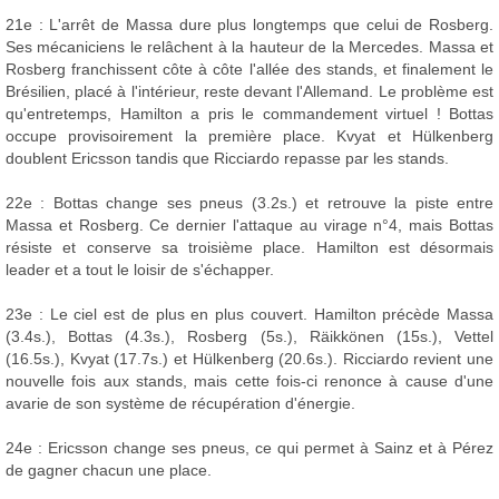
21e : L'arrêt de Massa dure plus longtemps que celui de Rosberg.
Ses mécaniciens le relâchent à la hauteur de la Mercedes. Massa et
Rosberg franchissent côte à côte l'allée des stands, et finalement le
Brésilien, placé à l'intérieur, reste devant l'Allemand. Le problème est
qu'entretemps, Hamilton a pris le commandement virtuel ! Bottas
occupe provisoirement la première place. Kvyat et Hülkenberg
doublent Ericsson tandis que Ricciardo repasse par les stands.
22e : Bottas change ses pneus (3.2s.) et retrouve la piste entre
Massa et Rosberg. Ce dernier l'attaque au virage n°4, mais Bottas
résiste et conserve sa troisième place. Hamilton est désormais
leader et a tout le loisir de s'échapper.
23e : Le ciel est de plus en plus couvert. Hamilton précède Massa
(3.4s.), Bottas (4.3s.), Rosberg (5s.), Räikkönen (15s.), Vettel
(16.5s.), Kvyat (17.7s.) et Hülkenberg (20.6s.). Ricciardo revient une
nouvelle fois aux stands, mais cette fois-ci renonce à cause d'une
avarie de son système de récupération d'énergie.
24e : Ericsson change ses pneus, ce qui permet à Sainz et à Pérez
de gagner chacun une place.