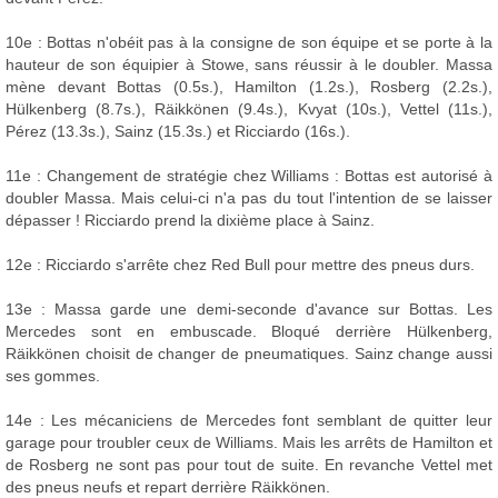
10e : Bottas n'obéit pas à la consigne de son équipe et se porte à la
hauteur de son équipier à Stowe, sans réussir à le doubler. Massa
mène devant Bottas (0.5s.), Hamilton (1.2s.), Rosberg (2.2s.),
Hülkenberg (8.7s.), Räikkönen (9.4s.), Kvyat (10s.), Vettel (11s.),
Pérez (13.3s.), Sainz (15.3s.) et Ricciardo (16s.).
11e : Changement de stratégie chez Williams : Bottas est autorisé à
doubler Massa. Mais celui-ci n'a pas du tout l'intention de se laisser
dépasser ! Ricciardo prend la dixième place à Sainz.
12e : Ricciardo s'arrête chez Red Bull pour mettre des pneus durs.
13e : Massa garde une demi-seconde d'avance sur Bottas. Les
Mercedes sont en embuscade. Bloqué derrière Hülkenberg,
Räikkönen choisit de changer de pneumatiques. Sainz change aussi
ses gommes.
14e : Les mécaniciens de Mercedes font semblant de quitter leur
garage pour troubler ceux de Williams. Mais les arrêts de Hamilton et
de Rosberg ne sont pas pour tout de suite. En revanche Vettel met
des pneus neufs et repart derrière Räikkönen.