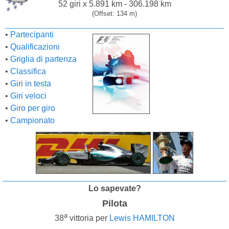
52 giri x 5.891 km - 306.198 km
(Offset: 134 m)
•
Partecipanti
•
Qualificazioni
•
Griglia di partenza
•
Classifica
•
Giri in testa
•
Giri veloci
•
Giro per giro
•
Campionato
Lo sapevate?
Pilota
a
38
vittoria per
Lewis HAMILTON