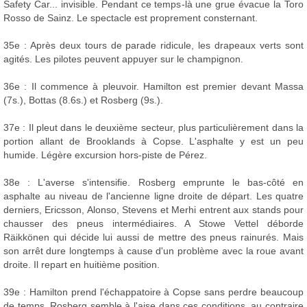
Safety Car... invisible. Pendant ce temps-là une grue évacue la Toro
Rosso de Sainz. Le spectacle est proprement consternant.
35e : Après deux tours de parade ridicule, les drapeaux verts sont
agités. Les pilotes peuvent appuyer sur le champignon.
36e : Il commence à pleuvoir. Hamilton est premier devant Massa
(7s.), Bottas (8.6s.) et Rosberg (9s.).
37e : Il pleut dans le deuxième secteur, plus particulièrement dans la
portion allant de Brooklands à Copse. L'asphalte y est un peu
humide. Légère excursion hors-piste de Pérez.
38e : L'averse s'intensifie. Rosberg emprunte le bas-côté en
asphalte au niveau de l'ancienne ligne droite de départ. Les quatre
derniers, Ericsson, Alonso, Stevens et Merhi entrent aux stands pour
chausser des pneus intermédiaires. A Stowe Vettel déborde
Räikkönen qui décide lui aussi de mettre des pneus rainurés. Mais
son arrêt dure longtemps à cause d'un problème avec la roue avant
droite. Il repart en huitième position.
39e : Hamilton prend l'échappatoire à Copse sans perdre beaucoup
de temps. Rosberg semble à l'aise dans ces conditions, au contraire