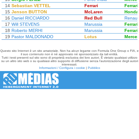
14
Sebastian VETTEL
Ferrari
Ferrari
15
Jenson BUTTON
McLaren
Honda
16
Daniel RICCIARDO
Red Bull
Renaul
17
Will STEVENS
Marussia
Ferrari
18
Roberto MERHI
Marussia
Ferrari
19
Pastor MALDONADO
Lotus
Merce
Questo sito Internet è un sito amatoriale. Non ha alcun legame con Formula One Group o FIA, e
il suo contenuto non è né approvato né sponsorizzato da tali entità.
Tutti i testi presenti sul sito sono di proprietà esclusiva dei loro autori. È vietato qualsiasi utilizzo
su un altro sito web o su qualsiasi altro supporto di diffusione senza l'autorizzazione degli autori
interessati.
Informazioni / Configura i cookie
|
Pubblico