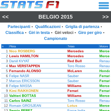
<<
BELGIO 2015
>>
Partecipanti
•
Qualificazioni
•
Griglia di partenza
•
Classifica
•
Giri in testa
•
Giri veloci
•
Giro per giro
•
Campionato
n
Pilota
Telaio
Motore
1
Nico ROSBERG
Mercedes
Merce
2
Lewis HAMILTON
Mercedes
Merce
3
Daniil KVYAT
Red Bull
Renaul
4
Max VERSTAPPEN
Toro Rosso
Renaul
5
Fernando ALONSO
McLaren
Honda
6
Felipe NASR
Sauber
Ferrari
7
Marcus ERICSSON
Sauber
Ferrari
8
Felipe MASSA
Williams
Merce
9
Kimi RAIKKONEN
Ferrari
Ferrari
10
Valtteri BOTTAS
Williams
Merce
11
Carlos SAINZ
Toro Rosso
Renaul
12
Romain GROSJEAN
Lotus
Merce
13
Sergio PEREZ
Force India
Merce