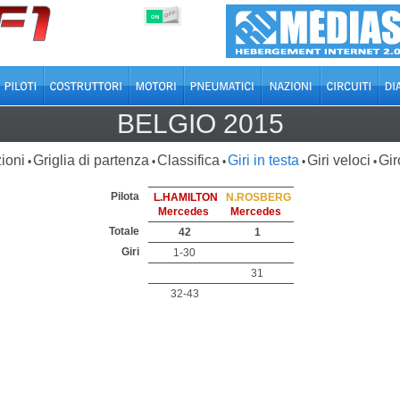
OFF
ON
BELGIO 2015
ioni
Griglia di partenza
Classifica
Giri in testa
Giri veloci
Gir
•
•
•
•
•
Pilota
L.HAMILTON
N.ROSBERG
Mercedes
Mercedes
Totale
42
1
Giri
1-30
31
32-43