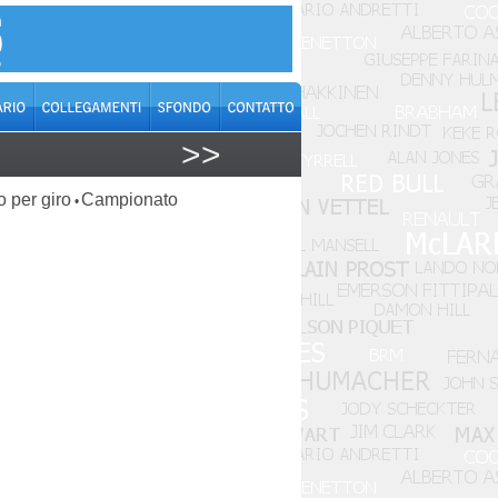
>>
o per giro
Campionato
•