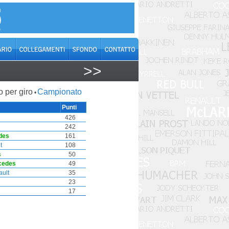
>>
o per giro
Campionato
•
Punti
426
242
des
161
t
108
s
50
cedes
49
ult
35
23
17