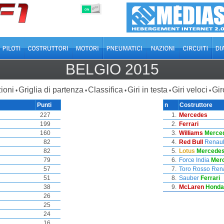
OFF
ON
BELGIO 2015
ioni
Griglia di partenza
Classifica
Giri in testa
Giri veloci
Gir
•
•
•
•
•
Punti
n
Costruttore
227
1.
Mercedes
199
2.
Ferrari
160
3.
Williams
Merce
82
4.
Red Bull
Renaul
82
5.
Lotus
Mercede
79
6.
Force India
Mer
57
7.
Toro Rosso
Rena
51
8.
Sauber
Ferrari
38
9.
McLaren
Honda
26
25
24
16