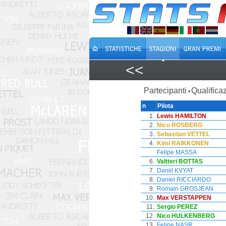
<<
Partecipanti
Qualificaz
•
n
Pilota
1.
Lewis HAMILTON
2.
Nico ROSBERG
3.
Sebastian VETTEL
4.
Kimi RAIKKONEN
Felipe MASSA
6.
Valtteri BOTTAS
7.
Daniil KVYAT
8.
Daniel RICCIARDO
9.
Romain GROSJEAN
10.
Max VERSTAPPEN
11.
Sergio PEREZ
12.
Nico HULKENBERG
13.
Felipe NASR