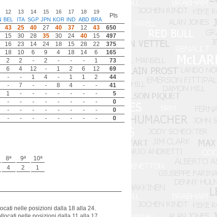
12
13
14
15
16
17
18
19
Pts
N
BEL
ITA
SGP
JPN
KOR
IND
ABD
BRA
43
25
40
27
40
37
12
43
650
15
30
28
35
30
24
40
15
497
16
23
14
24
18
15
28
22
375
18
10
6
9
4
18
14
6
165
2
2
-
2
-
-
-
1
73
6
4
12
-
1
2
6
12
69
-
-
1
4
-
1
1
2
44
-
7
-
-
8
4
-
-
41
1
-
-
-
-
-
-
-
5
-
-
-
-
-
-
-
-
0
-
-
-
-
-
-
-
-
0
-
-
-
-
-
-
-
-
0
8ª
9ª
10ª
4
2
1
ocati nelle posizioni dalla 18 alla 24.
locati nelle posizioni dalla 11 alla 17.