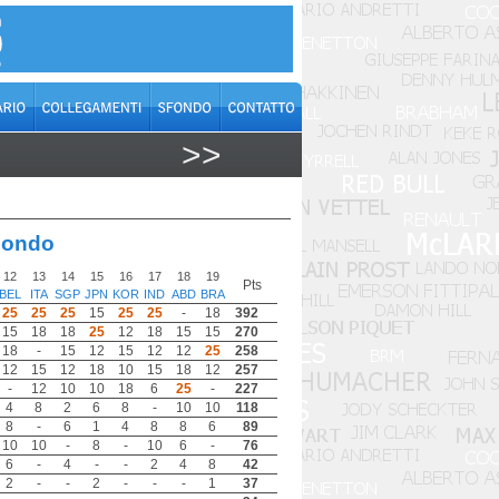
>>
mondo
12
13
14
15
16
17
18
19
Pts
BEL
ITA
SGP
JPN
KOR
IND
ABD
BRA
25
25
25
15
25
25
-
18
392
15
18
18
25
12
18
15
15
270
18
-
15
12
15
12
12
25
258
12
15
12
18
10
15
18
12
257
-
12
10
10
18
6
25
-
227
4
8
2
6
8
-
10
10
118
8
-
6
1
4
8
8
6
89
10
10
-
8
-
10
6
-
76
6
-
4
-
-
2
4
8
42
2
-
-
2
-
-
-
1
37