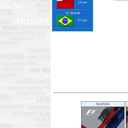
13 nov
19. Brasile
27 nov
Australia