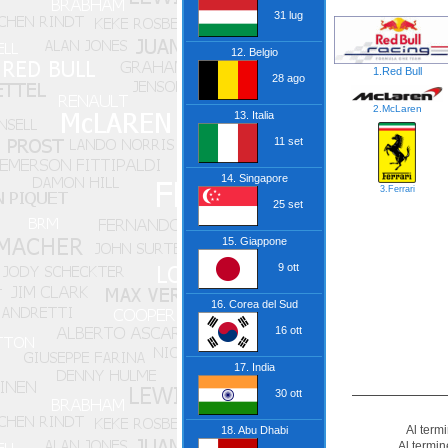
31 lug
12. Belgio
1.Red Bull
28 ago
2.McLaren
13. Italia
11 set
14. Singapore
3.Ferrari
25 set
15. Giappone
9 ott
16. Corea del Sud
16 ott
17. India
30 ott
Al termi
18. Abu Dhabi
Al termin