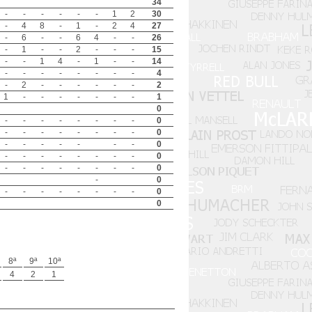
34
-
-
-
-
-
-
1
2
30
-
4
8
-
1
-
2
4
27
-
6
-
-
6
4
-
-
26
-
1
-
-
2
-
-
-
15
-
-
1
4
-
1
-
-
14
-
-
-
-
-
-
-
-
4
-
2
-
-
-
-
-
-
2
1
-
-
-
-
-
-
-
1
0
-
-
-
-
-
-
-
-
0
-
-
-
-
-
-
-
-
0
-
-
-
-
-
-
-
0
-
-
-
-
-
-
-
-
0
-
-
-
-
-
-
-
-
0
-
0
-
-
-
-
-
-
-
-
0
0
8ª
9ª
10ª
4
2
1