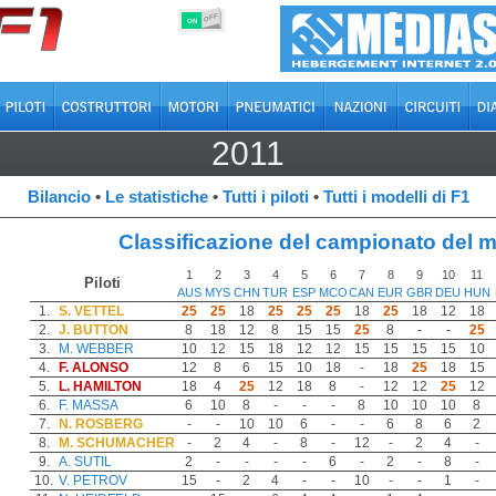
OFF
ON
2011
Bilancio
•
Le statistiche
•
Tutti i piloti
•
Tutti i modelli di F1
Classificazione del campionato del 
1
2
3
4
5
6
7
8
9
10
11
Piloti
AUS
MYS
CHN
TUR
ESP
MCO
CAN
EUR
GBR
DEU
HUN
1.
S. VETTEL
25
25
18
25
25
25
18
25
18
12
18
2.
J. BUTTON
8
18
12
8
15
15
25
8
-
-
25
3.
M. WEBBER
10
12
15
18
12
12
15
15
15
15
10
4.
F. ALONSO
12
8
6
15
10
18
-
18
25
18
15
5.
L. HAMILTON
18
4
25
12
18
8
-
12
12
25
12
6.
F. MASSA
6
10
8
-
-
-
8
10
10
10
8
7.
N. ROSBERG
-
-
10
10
6
-
-
6
8
6
2
8.
M. SCHUMACHER
-
2
4
-
8
-
12
-
2
4
-
9.
A. SUTIL
2
-
-
-
-
6
-
2
-
8
-
10.
V. PETROV
15
-
2
4
-
-
10
-
-
1
-