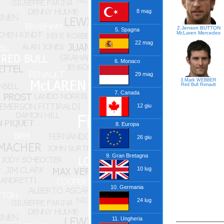
8 mag
2.Jenson BUTTON
5. Spagna
McLaren
Mercedes
22 mag
6. Monaco
29 mag
3.Mark WEBBER
Red Bull
Renault
7. Canada
12 giu
8. Europa
26 giu
9. Gran Bretagna
10 lug
10. Germania
24 lug
11. Ungheria