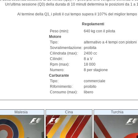
Un'ultima sessione (Q3) della durata di 10 minuti determina le posizioni da 1 a 10
Al termine della Q1, i piloti il cui tempo supera il 107% del miglior tempo
Regolamenti
Peso (min):
640 kg con il pilota
Motore
Tipo:
alternativo a 4 tempi con pistoni
Sovralimentazione:
proibita
Cilindrata (max):
2400 cc
Cilindri:
8 a V
Rpm (max):
18 000
Numero:
8 per stagione
Carburante
Tipo:
commerciale
Rifornimento:
proibito
Consumo (max):
libero
Malesia
Cina
Turchia