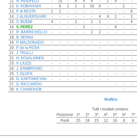
11.
N. HEIDFELD
-
15
-
6
4
4
-
1
4
-
-
12.
K. KOBAYASHI
-
6
1
1
1
10
6
-
-
2
-
13.
P. di RESTA
1
1
-
-
-
-
-
-
-
-
6
14.
J. ALGUERSUARI
-
-
-
-
-
-
4
4
1
-
1
15.
S. BUEMI
4
-
-
2
-
1
1
-
-
-
4
16.
S. PEREZ
-
-
-
-
2
-
-
-
6
-
-
17.
R. BARRICHELLO
-
-
-
-
-
2
2
-
-
-
-
18.
B. SENNA
19.
P. MALDONADO
-
-
-
-
-
-
-
-
-
-
-
20.
P. de la ROSA
-
21.
J. TRULLI
-
-
-
-
-
-
-
-
-
-
22.
H. KOVALAINEN
-
-
-
-
-
-
-
-
-
-
-
23.
V. LIUZZI
-
-
-
-
-
-
-
-
-
-
-
24.
J. d'AMBROSIO
-
-
-
-
-
-
-
-
-
-
-
25.
T. GLOCK
-
-
-
-
-
-
-
-
-
-
-
26.
N. KARTHIKEYAN
-
-
-
-
-
-
-
-
27.
D. RICCIARDO
-
-
-
28.
K. CHANDHOK
-
Grafico
Tutti i risultati contano.
Posizione
1ª
2ª
3ª
4ª
5ª
6ª
7ª
Punti
25
18
15
12
10
8
6