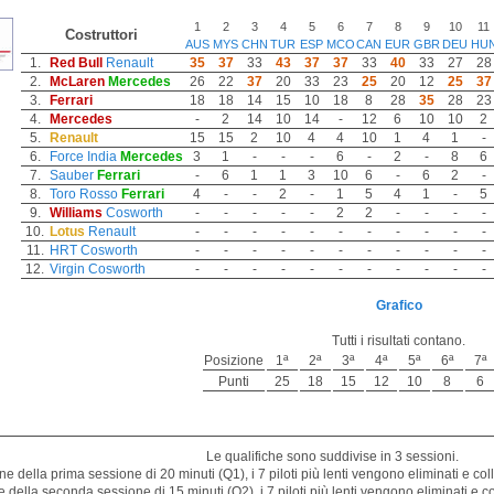
1
2
3
4
5
6
7
8
9
10
11
Costruttori
AUS
MYS
CHN
TUR
ESP
MCO
CAN
EUR
GBR
DEU
HU
1.
Red Bull
Renault
35
37
33
43
37
37
33
40
33
27
28
2.
McLaren
Mercedes
26
22
37
20
33
23
25
20
12
25
37
3.
Ferrari
18
18
14
15
10
18
8
28
35
28
23
4.
Mercedes
-
2
14
10
14
-
12
6
10
10
2
5.
Renault
15
15
2
10
4
4
10
1
4
1
-
6.
Force India
Mercedes
3
1
-
-
-
6
-
2
-
8
6
7.
Sauber
Ferrari
-
6
1
1
3
10
6
-
6
2
-
8.
Toro Rosso
Ferrari
4
-
-
2
-
1
5
4
1
-
5
9.
Williams
Cosworth
-
-
-
-
-
2
2
-
-
-
-
10.
Lotus
Renault
-
-
-
-
-
-
-
-
-
-
-
11.
HRT
Cosworth
-
-
-
-
-
-
-
-
-
-
-
12.
Virgin
Cosworth
-
-
-
-
-
-
-
-
-
-
-
Grafico
Tutti i risultati contano.
Posizione
1ª
2ª
3ª
4ª
5ª
6ª
7ª
Punti
25
18
15
12
10
8
6
Le qualifiche sono suddivise in 3 sessioni.
ne della prima sessione di 20 minuti (Q1), i 7 piloti più lenti vengono eliminati e coll
e della seconda sessione di 15 minuti (Q2), i 7 piloti più lenti vengono eliminati e col