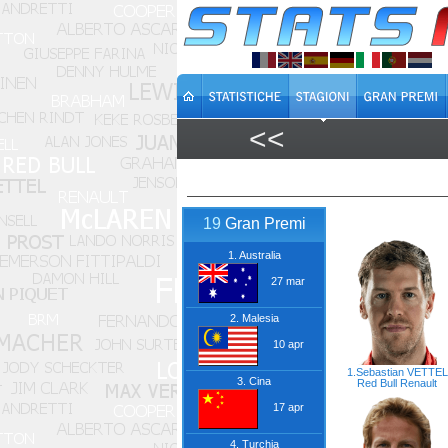
<<
19
Gran Premi
1. Australia
27 mar
2. Malesia
10 apr
1.Sebastian VETTEL
3. Cina
Red Bull
Renault
17 apr
4. Turchia