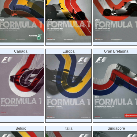
Canada
Europa
Gran Bretagna
Belgio
Italia
Singapore