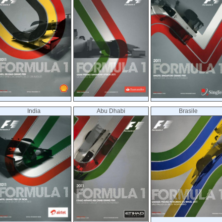
India
Abu Dhabi
Brasile