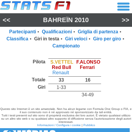
<<
BAHREÏN 2010
>>
Partecipanti
•
Qualificazioni
•
Griglia di partenza
•
Classifica
•
Giri in testa
•
Giri veloci
•
Giro per giro
•
Campionato
Pilota
S.VETTEL
F.ALONSO
Red Bull
Ferrari
Renault
Totale
33
16
Giri
1-33
34-49
Questo sito Internet è un sito amatoriale. Non ha alcun legame con Formula One Group o FIA, e
il suo contenuto non è né approvato né sponsorizzato da tali entità.
Tutti i testi presenti sul sito sono di proprietà esclusiva dei loro autori. È vietato qualsiasi utilizzo
su un altro sito web o su qualsiasi altro supporto di diffusione senza l'autorizzazione degli autori
interessati.
Informazioni / Configura i cookie
|
Pubblico