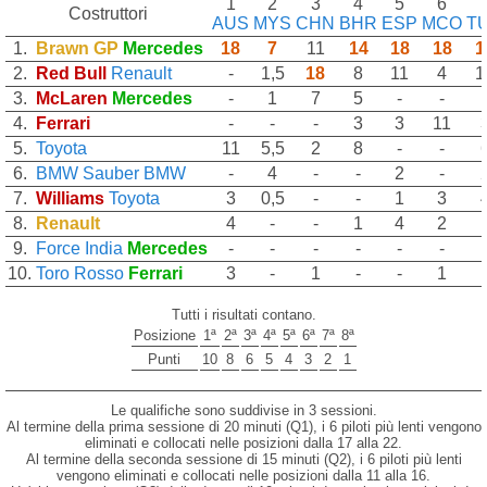
1
2
3
4
5
6
Costruttori
AUS
MYS
CHN
BHR
ESP
MCO
T
1.
Brawn GP
Mercedes
18
7
11
14
18
18
1
2.
Red Bull
Renault
-
1,5
18
8
11
4
1
3.
McLaren
Mercedes
-
1
7
5
-
-
4.
Ferrari
-
-
-
3
3
11
5.
Toyota
11
5,5
2
8
-
-
6.
BMW Sauber
BMW
-
4
-
-
2
-
7.
Williams
Toyota
3
0,5
-
-
1
3
8.
Renault
4
-
-
1
4
2
9.
Force India
Mercedes
-
-
-
-
-
-
10.
Toro Rosso
Ferrari
3
-
1
-
-
1
Tutti i risultati contano.
Posizione
1ª
2ª
3ª
4ª
5ª
6ª
7ª
8ª
Punti
10
8
6
5
4
3
2
1
Le qualifiche sono suddivise in 3 sessioni.
Al termine della prima sessione di 20 minuti (Q1), i 6 piloti più lenti vengono
eliminati e collocati nelle posizioni dalla 17 alla 22.
Al termine della seconda sessione di 15 minuti (Q2), i 6 piloti più lenti
vengono eliminati e collocati nelle posizioni dalla 11 alla 16.