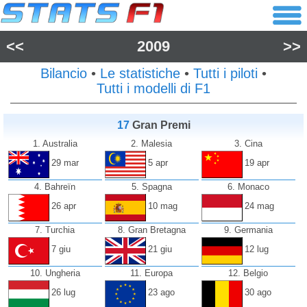
<<
2009
>>
Bilancio
•
Le statistiche
•
Tutti i piloti
•
Tutti i modelli di F1
17
Gran Premi
1. Australia
2. Malesia
3. Cina
29 mar
5 apr
19 apr
4. Bahreïn
5. Spagna
6. Monaco
26 apr
10 mag
24 mag
7. Turchia
8. Gran Bretagna
9. Germania
7 giu
21 giu
12 lug
10. Ungheria
11. Europa
12. Belgio
26 lug
23 ago
30 ago