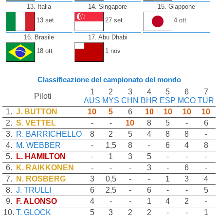
13. Italia
14. Singapore
15. Giappone
13 set
27 set
4 ott
16. Brasile
17. Abu Dhabi
18 ott
1 nov
Classificazione del campionato del mondo
1
2
3
4
5
6
7
Piloti
AUS
MYS
CHN
BHR
ESP
MCO
TUR
1.
J. BUTTON
10
5
6
10
10
10
10
2.
S. VETTEL
-
-
10
8
5
-
6
3.
R. BARRICHELLO
8
2
5
4
8
8
-
4.
M. WEBBER
-
1,5
8
-
6
4
8
5.
L. HAMILTON
-
1
3
5
-
-
-
6.
K. RAIKKONEN
-
-
-
3
-
6
-
7.
N. ROSBERG
3
0,5
-
-
1
3
4
8.
J. TRULLI
6
2,5
-
6
-
-
5
9.
F. ALONSO
4
-
-
1
4
2
-
10.
T. GLOCK
5
3
2
2
-
-
1