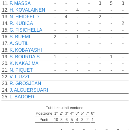
11.
F. MASSA
-
-
-
-
3
5
3
12.
H. KOVALAINEN
-
-
4
-
-
-
-
13.
N. HEIDFELD
-
4
-
-
2
-
-
14.
R. KUBICA
-
-
-
-
-
-
2
15.
G. FISICHELLA
-
-
-
-
-
-
-
16.
S. BUEMI
2
-
1
-
-
-
-
17.
A. SUTIL
-
-
-
-
-
-
-
18.
K. KOBAYASHI
19.
S. BOURDAIS
1
-
-
-
-
1
-
20.
K. NAKAJIMA
-
-
-
-
-
-
-
21.
N. PIQUET
-
-
-
-
-
-
-
22.
V. LIUZZI
23.
R. GROSJEAN
24.
J. ALGUERSUARI
25.
L. BADOER
Tutti i risultati contano.
Posizione
1ª
2ª
3ª
4ª
5ª
6ª
7ª
8ª
Punti
10
8
6
5
4
3
2
1