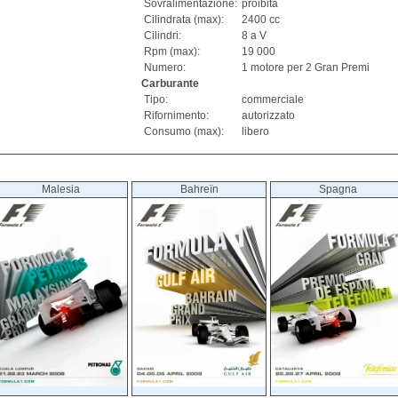
Sovralimentazione:
proibita
Cilindrata (max):
2400 cc
Cilindri:
8 a V
Rpm (max):
19 000
Numero:
1 motore per 2 Gran Premi
Carburante
Tipo:
commerciale
Rifornimento:
autorizzato
Consumo (max):
libero
Malesia
Bahreïn
Spagna