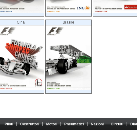
Cina
Brasile
Piloti
Costruttori
Motori
Pneumatici
Nazioni
Circuiti
Dia
atoriale. Non ha alcun legame con Formula One Group o FIA, e il suo contenuto non è né approvat