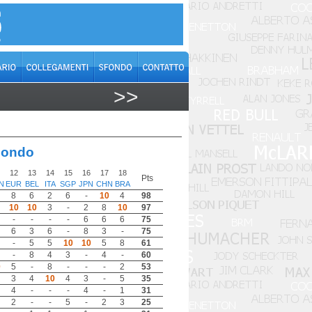
>>
mondo
12
13
14
15
16
17
18
Pts
N
EUR
BEL
ITA
SGP
JPN
CHN
BRA
8
6
2
6
-
10
4
98
10
10
3
-
2
8
10
97
-
-
-
-
6
6
6
75
6
3
6
-
8
3
-
75
-
5
5
10
10
5
8
61
-
8
4
3
-
4
-
60
0
5
-
8
-
-
-
2
53
3
4
10
4
3
-
5
35
4
-
-
-
4
-
1
31
2
-
-
5
-
2
3
25