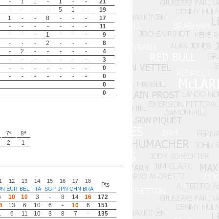
-
1
1
-
1
-
-
21
-
-
-
-
5
1
-
19
1
-
-
8
-
-
-
17
-
-
-
-
-
-
-
11
-
-
-
1
-
-
-
9
-
-
-
2
-
-
-
8
-
2
-
-
-
-
-
4
-
-
-
-
-
-
-
3
-
-
-
-
-
-
-
0
-
-
-
-
-
-
-
0
0
0
7ª
8ª
2
1
1
12
13
14
15
16
17
18
Pts
UN
EUR
BEL
ITA
SGP
JPN
CHN
BRA
6
10
10
3
-
8
14
16
172
4
13
6
10
6
-
10
6
151
1
6
11
10
3
8
7
-
135