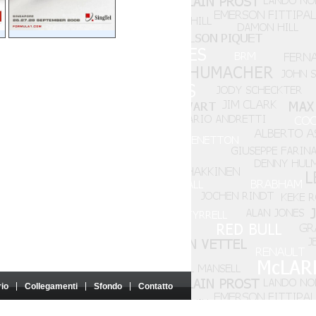
rio
Collegamenti
Sfondo
Contatto
o né sponsorizzato da tali entità.