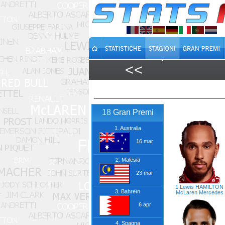
<<
18
Gran Premi
1. Australia
16 mar
2. Malesia
23 mar
1.Lewis HAMILTON
3. Bahreïn
McLaren
Mercedes
6 apr
4. Spagna