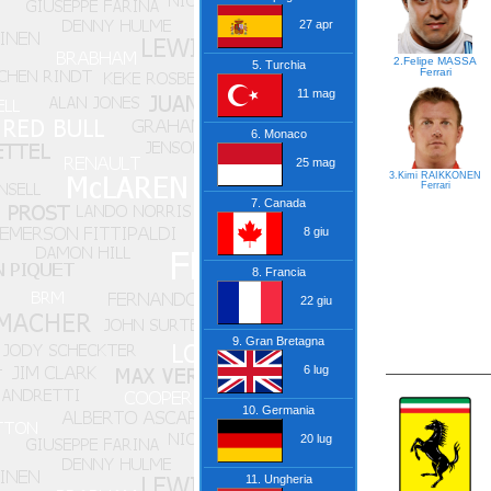
27 apr
2.Felipe MASSA
5. Turchia
Ferrari
11 mag
6. Monaco
25 mag
3.Kimi RAIKKONEN
Ferrari
7. Canada
8 giu
8. Francia
22 giu
9. Gran Bretagna
6 lug
10. Germania
20 lug
11. Ungheria