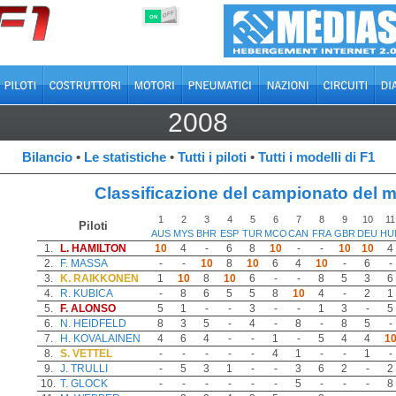
OFF
ON
2008
Bilancio
•
Le statistiche
•
Tutti i piloti
•
Tutti i modelli di F1
Classificazione del campionato del 
1
2
3
4
5
6
7
8
9
10
11
Piloti
AUS
MYS
BHR
ESP
TUR
MCO
CAN
FRA
GBR
DEU
HU
1.
L. HAMILTON
10
4
-
6
8
10
-
-
10
10
4
2.
F. MASSA
-
-
10
8
10
6
4
10
-
6
-
3.
K. RAIKKONEN
1
10
8
10
6
-
-
8
5
3
6
4.
R. KUBICA
-
8
6
5
5
8
10
4
-
2
1
5.
F. ALONSO
5
1
-
-
3
-
-
1
3
-
5
6.
N. HEIDFELD
8
3
5
-
4
-
8
-
8
5
-
7.
H. KOVALAINEN
4
6
4
-
-
1
-
5
4
4
1
8.
S. VETTEL
-
-
-
-
-
4
1
-
-
1
-
9.
J. TRULLI
-
5
3
1
-
-
3
6
2
-
2
10.
T. GLOCK
-
-
-
-
-
-
5
-
-
-
8