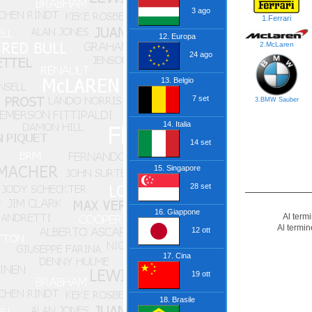
3 ago
1.Ferrari
12. Europa
2.McLaren
24 ago
13. Belgio
7 set
3.BMW Sauber
14. Italia
14 set
15. Singapore
28 set
16. Giappone
Al termi
Al termin
12 ott
17. Cina
19 ott
18. Brasile