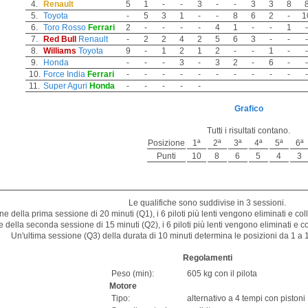
4.
Renault
5
1
-
-
3
-
-
3
3
8
5.
Toyota
-
5
3
1
-
-
8
6
2
-
1
6.
Toro Rosso
Ferrari
2
-
-
-
-
4
1
-
-
1
-
7.
Red Bull
Renault
-
2
2
4
2
5
6
3
-
-
-
8.
Williams
Toyota
9
-
1
2
1
2
-
-
1
-
-
9.
Honda
-
-
-
3
-
3
2
-
6
-
-
10.
Force India
Ferrari
-
-
-
-
-
-
-
-
-
-
-
11.
Super Aguri
Honda
-
-
-
-
-
Grafico
Tutti i risultati contano.
Posizione
1ª
2ª
3ª
4ª
5ª
6ª
Punti
10
8
6
5
4
3
Le qualifiche sono suddivise in 3 sessioni.
ne della prima sessione di 20 minuti (Q1), i 6 piloti più lenti vengono eliminati e coll
e della seconda sessione di 15 minuti (Q2), i 6 piloti più lenti vengono eliminati e col
Un'ultima sessione (Q3) della durata di 10 minuti determina le posizioni da 1 a 10
Regolamenti
Peso (min):
605 kg con il pilota
Motore
Tipo:
alternativo a 4 tempi con pistoni