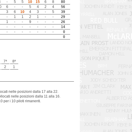
8
-
5
5
10
15
6
8
80
0
6
-
-
5
4
2
4
56
3
6
10
4
3
-
5
39
-
1
1
2
1
-
-
29
1
-
-
9
-
-
-
26
-
-
-
-
-
-
-
14
-
-
-
-
-
-
-
0
0
7ª
8ª
2
1
ocati nelle posizioni dalla 17 alla 22.
locati nelle posizioni dalla 11 alla 16.
 per i 10 piloti rimanenti.