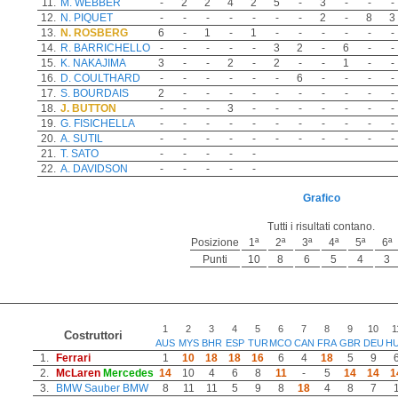
11.
M. WEBBER
-
2
2
4
2
5
-
3
-
-
-
12.
N. PIQUET
-
-
-
-
-
-
-
2
-
8
3
13.
N. ROSBERG
6
-
1
-
1
-
-
-
-
-
-
14.
R. BARRICHELLO
-
-
-
-
-
3
2
-
6
-
-
15.
K. NAKAJIMA
3
-
-
2
-
2
-
-
1
-
-
16.
D. COULTHARD
-
-
-
-
-
-
6
-
-
-
-
17.
S. BOURDAIS
2
-
-
-
-
-
-
-
-
-
-
18.
J. BUTTON
-
-
-
3
-
-
-
-
-
-
-
19.
G. FISICHELLA
-
-
-
-
-
-
-
-
-
-
-
20.
A. SUTIL
-
-
-
-
-
-
-
-
-
-
-
21.
T. SATO
-
-
-
-
-
22.
A. DAVIDSON
-
-
-
-
-
Grafico
Tutti i risultati contano.
Posizione
1ª
2ª
3ª
4ª
5ª
6ª
Punti
10
8
6
5
4
3
1
2
3
4
5
6
7
8
9
10
1
Costruttori
AUS
MYS
BHR
ESP
TUR
MCO
CAN
FRA
GBR
DEU
H
1.
Ferrari
1
10
18
18
16
6
4
18
5
9
2.
McLaren
Mercedes
14
10
4
6
8
11
-
5
14
14
1
3.
BMW Sauber
BMW
8
11
11
5
9
8
18
4
8
7