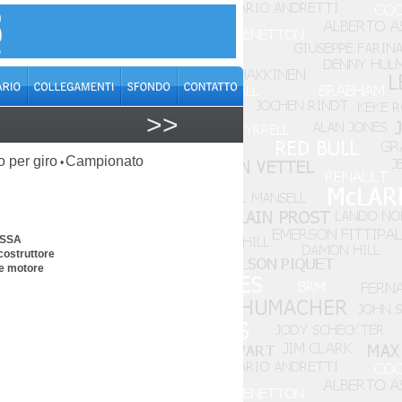
>>
o per giro
Campionato
•
ASSA
costruttore
me motore