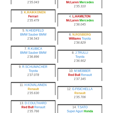
1'35.043
McLaren
Mercedes
1'35.310
3.
K.RAIKKONEN
Ferrari
4.
L.HAMILTON
1'35.479
McLaren
Mercedes
1'36.045
5.
N.HEIDFELD
BMW Sauber
BMW
6.
N.ROSBERG
1'36.543
Williams
Toyota
1'36.829
7.
R.KUBICA
BMW Sauber
BMW
8.
J.TRULLI
1'36.896
Toyota
1'36.902
9.
R.SCHUMACHER
Toyota
10.
M.WEBBER
1'37.078
Red Bull
Renault
1'37.345
11.
H.KOVALAINEN
Renault
12.
G.FISICHELLA
1'35.630
Renault
1'35.706
13.
D.COULTHARD
Red Bull
Renault
14.
T.SATO
1'35.766
Super Aguri
Honda