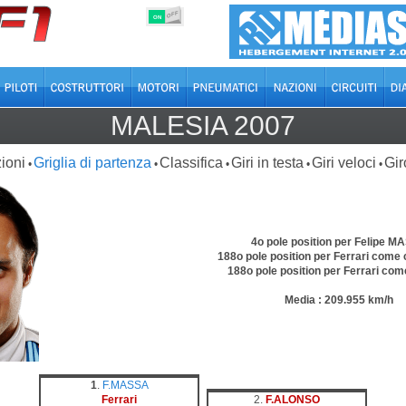
OFF
ON
MALESIA 2007
ioni
Griglia di partenza
Classifica
Giri in testa
Giri veloci
Gir
•
•
•
•
•
4o pole position per Felipe M
188o pole position per Ferrari come 
188o pole position per Ferrari co
Media : 209.955 km/h
1
.
F.MASSA
Ferrari
2.
F.ALONSO