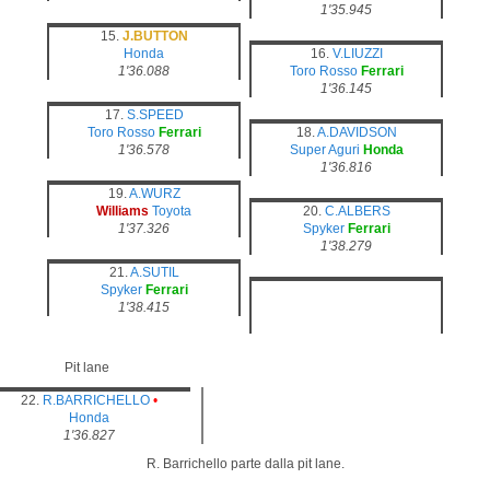
1'35.945
15.
J.BUTTON
Honda
16.
V.LIUZZI
1'36.088
Toro Rosso
Ferrari
1'36.145
17.
S.SPEED
Toro Rosso
Ferrari
18.
A.DAVIDSON
1'36.578
Super Aguri
Honda
1'36.816
19.
A.WURZ
Williams
Toyota
20.
C.ALBERS
1'37.326
Spyker
Ferrari
1'38.279
21.
A.SUTIL
Spyker
Ferrari
1'38.415
Pit lane
22.
R.BARRICHELLO
•
Honda
1'36.827
R. Barrichello parte dalla pit lane.