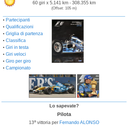
60 giri x 5.141 km - 308.355 km
(Offset: 105 m)
•
Partecipanti
•
Qualificazioni
•
Griglia di partenza
•
Classifica
•
Giri in testa
•
Giri veloci
•
Giro per giro
•
Campionato
Lo sapevate?
Pilota
a
13
vittoria per
Fernando ALONSO