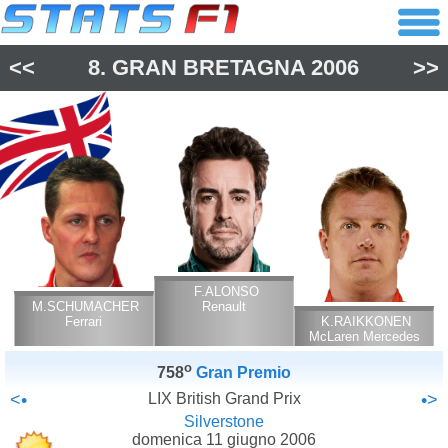
<<
8.
GRAN BRETAGNA
2006
>>
F.ALONSO
M.SCHUMACHER
Renault
Ferrari
K.RAIKKONEN
McLaren Mercedes
o
758
Gran Premio
<•
LIX British Grand Prix
•>
Silverstone
domenica 11 giugno 2006