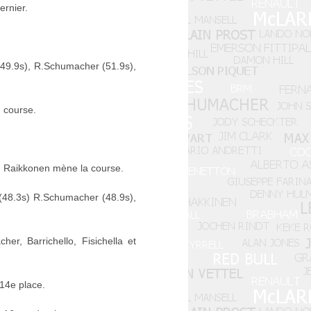
ernier.
(49.9s), R.Schumacher (51.9s),
n course.
. Raikkonen mène la course.
 (48.3s) R.Schumacher (48.9s),
r, Barrichello, Fisichella et
 14e place.