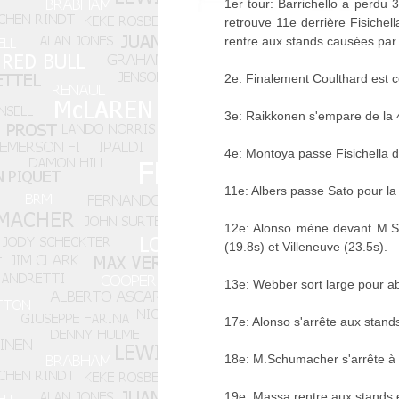
1er tour: Barrichello a perdu
retrouve 11e derrière Fisichel
rentre aux stands causées par le
2e: Finalement Coulthard est c
3e: Raikkonen s'empare de la 4
4e: Montoya passe Fisichella d
11e: Albers passe Sato pour la
12e: Alonso mène devant M.Sch
(19.8s) et Villeneuve (23.5s).
13e: Webber sort large pour aba
17e: Alonso s'arrête aux stands.
18e: M.Schumacher s'arrête à s
19e: Massa rentre aux stands e