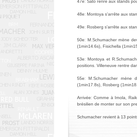
47e: Sato renre aux stands pou
48e: Montoya s'arrête aux stands
49e: Rosberg s'arrête aux stan
50e: M.Schumacher mène devan
(1min14.6s), Fisichella (1min1
53e: Montoya et R.Schumache
positions. Villeneuve rentre dan
55e: M.Schumacher mène deva
(1min17.8s), Rosberg (1min18.
Arrivée: Comme à Imola, Raikk
brésilien de monter sur son pr
Schumacher revient à 13 points