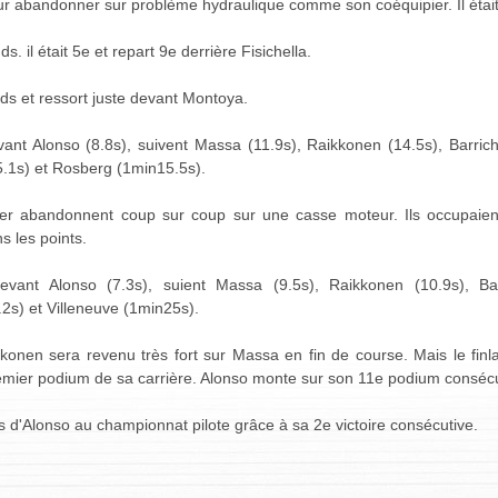
r abandonner sur problème hydraulique comme son coéquipier. Il était 
. il était 5e et repart 9e derrière Fisichella.
ds et ressort juste devant Montoya.
t Alonso (8.8s), suivent Massa (11.9s), Raikkonen (14.5s), Barric
5.1s) et Rosberg (1min15.5s).
r abandonnent coup sur coup sur une casse moteur. Ils occupaient
s les points.
nt Alonso (7.3s), suient Massa (9.5s), Raikkonen (10.9s), Barri
2s) et Villeneuve (1min25s).
onen sera revenu très fort sur Massa en fin de course. Mais le fin
emier podium de sa carrière. Alonso monte sur son 11e podium consécu
 d'Alonso au championnat pilote grâce à sa 2e victoire consécutive.