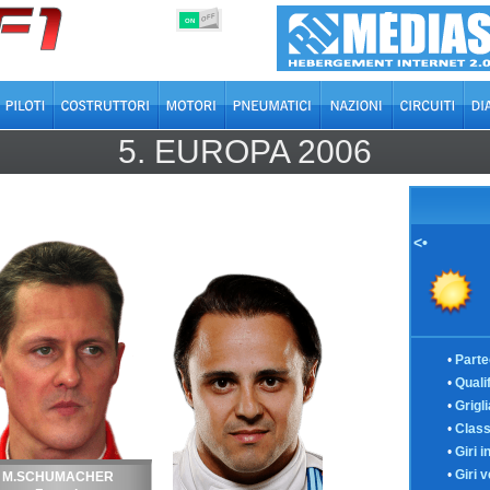
OFF
ON
5.
EUROPA
2006
<•
•
Parte
•
Quali
•
Grigl
•
Class
•
Giri i
•
Giri v
M.SCHUMACHER