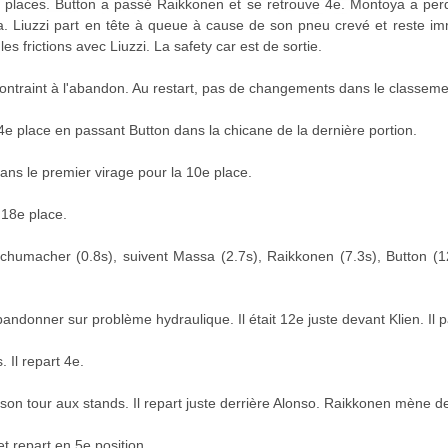
 3 places. Button a passé Raikkonen et se retrouve 4e. Montoya a per
la. Liuzzi part en tête à queue à cause de son pneu crevé et reste imm
s frictions avec Liuzzi. La safety car est de sortie.
ontraint à l'abandon. Au restart, pas de changements dans le classeme
e place en passant Button dans la chicane de la dernière portion.
ans le premier virage pour la 10e place.
 18e place.
umacher (0.8s), suivent Massa (2.7s), Raikkonen (7.3s), Button (12.9s
ndonner sur problème hydraulique. Il était 12e juste devant Klien. Il par
 Il repart 4e.
on tour aux stands. Il repart juste derrière Alonso. Raikkonen mène d
t repart en 5e position.