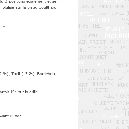
du 3 positions également et se
obilisé sur la piste. Coulthard
nt.
), Trulli (17.2s), Barrichello
tait 19e sur la grille.
evant Button.