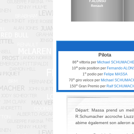
F.ALONSO
Renault
Pilota
a
86
vittoria per
Michael SCHUMACH
a
10
pole position per
Fernando ALON
o
1
podio per
Felipe MASSA
o
70
giro veloce per
Michael SCHUMA
o
150
Gran Premio per
Ralf SCHUMAC
Départ: Massa prend un meill
R.Schumacher accroche Liuzzi 
abime également son aileron a