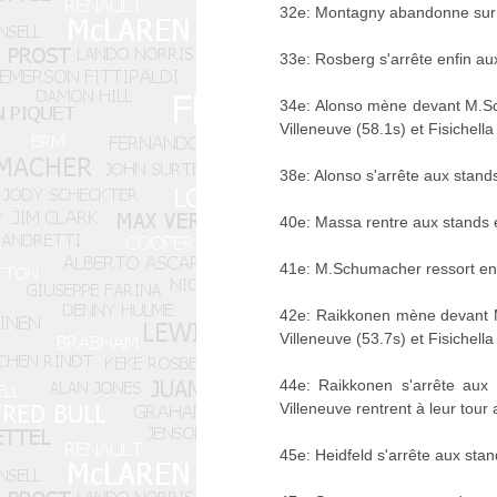
32e: Montagny abandonne sur p
33e: Rosberg s'arrête enfin aux 
34e: Alonso mène devant M.Sch
Villeneuve (58.1s) et Fisichella
38e: Alonso s'arrête aux stand
40e: Massa rentre aux stands e
41e: M.Schumacher ressort en 
42e: Raikkonen mène devant M.
Villeneuve (53.7s) et Fisichella
44e: Raikkonen s'arrête aux 
Villeneuve rentrent à leur tour
45e: Heidfeld s'arrête aux stand