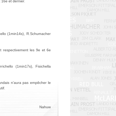
16e et dernier.
hello (1min14s), R.Schumacher
 respectivement les 9e et 6e
chello (1min17s), Fisichella
landais n'aura pas empêcher le
tif.
Nahuw