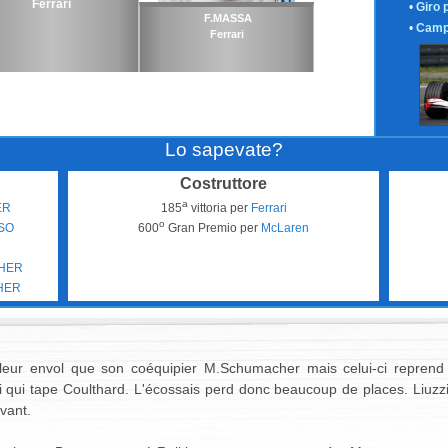
Ferrari
•
Giro 
F.MASSA
•
Camp
Ferrari
Lo sapevate?
Costruttore
a
ER
185
vittoria per
Ferrari
o
SO
600
Gran Premio per
McLaren
CHER
HER
eur envol que son coéquipier M.Schumacher mais celui-ci reprend 
qui tape Coulthard. L'écossais perd donc beaucoup de places. Liuzzi 
vant.