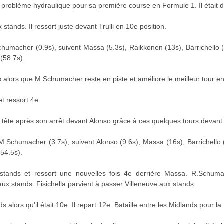
roblème hydraulique pour sa première course en Formule 1. Il était d
stands. Il ressort juste devant Trulli en 10e position.
umacher (0.9s), suivent Massa (5.3s), Raikkonen (13s), Barrichello 
 (58.7s).
s alors que M.Schumacher reste en piste et améliore le meilleur tour e
t ressort 4e.
tête après son arrêt devant Alonso grâce à ces quelques tours devant
Schumacher (3.7s), suivent Alonso (9.6s), Massa (16s), Barrichello
 54.5s).
stands et ressort une nouvelles fois 4e derrière Massa. R.Schumache
 aux stands. Fisichella parvient à passer Villeneuve aux stands.
s alors qu'il était 10e. Il repart 12e. Bataille entre les Midlands pour la