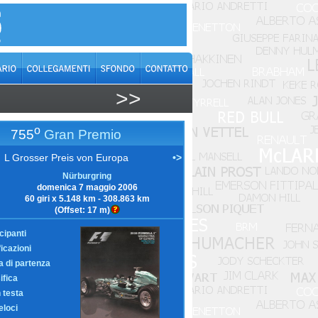
>>
o
755
Gran Premio
L Grosser Preis von Europa
•>
Nürburgring
domenica 7 maggio 2006
60 giri x 5.148 km - 308.863 km
(Offset: 17 m)
cipanti
ficazioni
ia di partenza
ifica
n testa
eloci