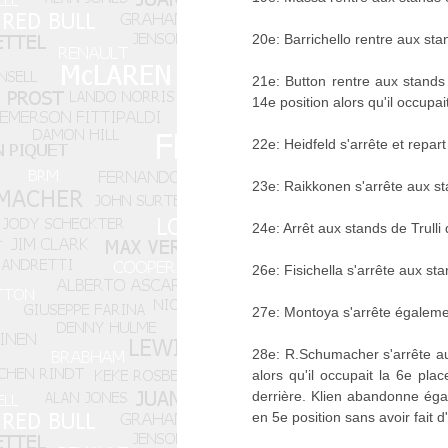
20e: Barrichello rentre aux stan
21e: Button rentre aux stands 
14e position alors qu'il occupai
22e: Heidfeld s'arrête et repart
23e: Raikkonen s'arrête aux sta
24e: Arrêt aux stands de Trulli q
26e: Fisichella s'arrête aux sta
27e: Montoya s'arrête également 
28e: R.Schumacher s'arrête au
alors qu'il occupait la 6e pla
derrière. Klien abandonne éga
en 5e position sans avoir fait d'