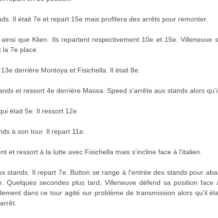
ds. Il était 7e et repart 15e mais profitera des arrêts pour remonter.
ainsi que Klien. Ils repartent respectivement 10e et 15e. Villeneuve 
t la 7e place.
 13e derrière Montoya et Fisichella. Il était 8e.
nds et ressort 4e derrière Massa. Speed s'arrête aux stands alors qu'il 
ui était 5e. Il ressort 12e.
nds à son tour. Il repart 11e.
et ressort à la lutte avec Fisichella mais s'incline face à l'italien.
x stands. Il repart 7e. Button se range à l'entrée des stands pour a
ce. Quelques secondes plus tard, Villeneuve défend sa position face 
lement dans ce tour agité sur problème de transmission alors qu'il ét
arrêt.