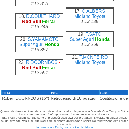
1'12.855
17.
C.ALBERS
18.
D.COULTHARD
Midland
Toyota
Red Bull
Ferrari
1'13.138
1'13.249
19.
T.SATO
20.
S.YAMAMOTO
Super Aguri
Honda
Super Aguri
Honda
1'13.269
1'13.357
21.
T.MONTEIRO
22.
R.DOORNBOS
•
Midland
Toyota
Red Bull
Ferrari
1'12.591
Pilota
Pena
Causa
Robert DOORNBOS (15°)
Retrocesso di 10 posizioni
Sostituzione de
Questo sito Internet è un sito amatoriale. Non ha alcun legame con Formula One Group o FIA, e
il suo contenuto non è né approvato né sponsorizzato da tali entità.
Tutti i testi presenti sul sito sono di proprietà esclusiva dei loro autori. È vietato qualsiasi utilizzo
su un altro sito web o su qualsiasi altro supporto di diffusione senza l'autorizzazione degli autori
interessati.
Informazioni / Configura i cookie
|
Pubblico