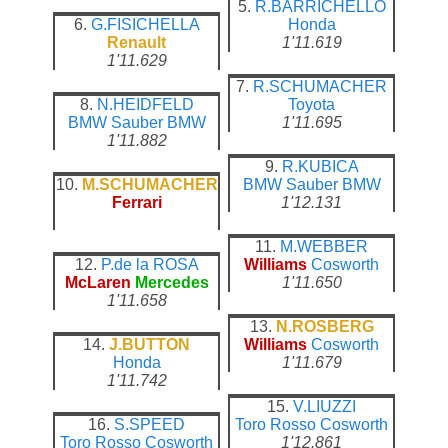
5.
R.BARRICHELLO
6.
G.FISICHELLA
Honda
Renault
1'11.619
1'11.629
7.
R.SCHUMACHER
8.
N.HEIDFELD
Toyota
BMW Sauber
BMW
1'11.695
1'11.882
9.
R.KUBICA
10.
M.SCHUMACHER
BMW Sauber
BMW
Ferrari
1'12.131
11.
M.WEBBER
12.
P.de la ROSA
Williams
Cosworth
McLaren
Mercedes
1'11.650
1'11.658
13.
N.ROSBERG
14.
J.BUTTON
Williams
Cosworth
Honda
1'11.679
1'11.742
15.
V.LIUZZI
16.
S.SPEED
Toro Rosso
Cosworth
Toro Rosso
Cosworth
1'12.861