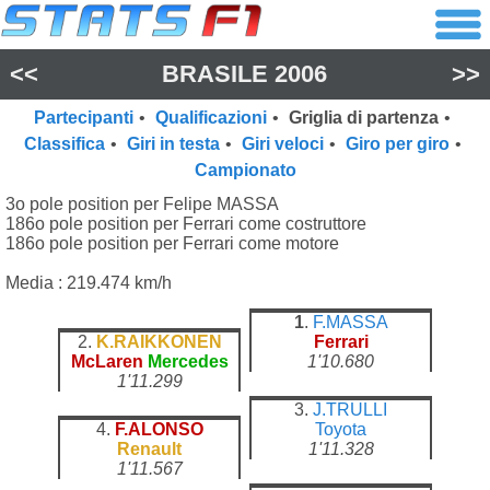
<<
BRASILE 2006
>>
Partecipanti
•
Qualificazioni
•
Griglia di partenza
•
Classifica
•
Giri in testa
•
Giri veloci
•
Giro per giro
•
Campionato
3o pole position per Felipe MASSA
186o pole position per Ferrari come costruttore
186o pole position per Ferrari come motore
Media : 219.474 km/h
1
.
F.MASSA
2.
K.RAIKKONEN
Ferrari
McLaren
Mercedes
1'10.680
1'11.299
3.
J.TRULLI
4.
F.ALONSO
Toyota
Renault
1'11.328
1'11.567