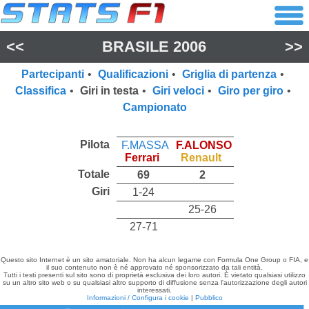
<<
BRASILE 2006
>>
Partecipanti
•
Qualificazioni
•
Griglia di partenza
•
Classifica
•
Giri in testa
•
Giri veloci
•
Giro per giro
•
Campionato
Pilota
F.MASSA
F.ALONSO
Ferrari
Renault
Totale
69
2
Giri
1-24
25-26
27-71
Questo sito Internet è un sito amatoriale. Non ha alcun legame con Formula One Group o FIA, e
il suo contenuto non è né approvato né sponsorizzato da tali entità.
Tutti i testi presenti sul sito sono di proprietà esclusiva dei loro autori. È vietato qualsiasi utilizzo
su un altro sito web o su qualsiasi altro supporto di diffusione senza l'autorizzazione degli autori
interessati.
Informazioni / Configura i cookie
|
Pubblico