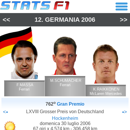
<<
12.
GERMANIA
2006
>>
M.SCHUMACHER
F.MASSA
Ferrari
Ferrari
K.RAIKKONEN
McLaren Mercedes
o
762
Gran Premio
<•
LXVIII Grosser Preis von Deutschland
•>
Hockenheim
domenica 30 luglio 2006
67 giri x 4.574 km - 306.458 km